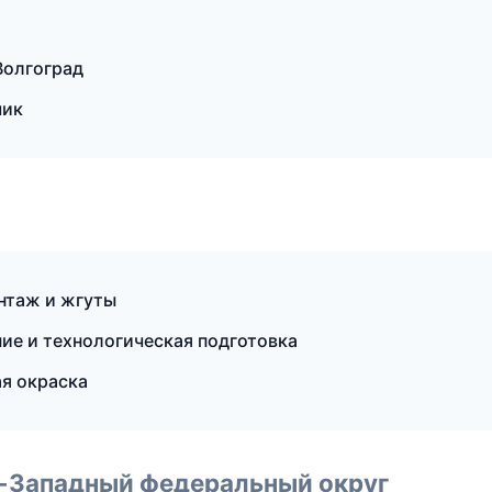
Волгоград
чик
нтаж и жгуты
е и технологическая подготовка
я окраска
о-Западный федеральный округ