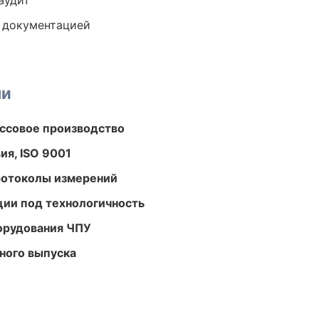
аудит
е документацией
ми
ассовое производство
ия, ISO 9001
ротоколы измерений
ции под технологичность
орудования ЧПУ
ного выпуска