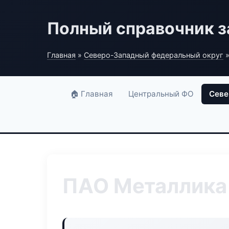
Полный справочник з
Главная
»
Северо-Западный федеральный округ
»
🏠 Главная
Центральный ФО
Севе
ПАО Металлика