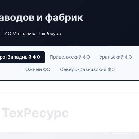
аводов и фабрик
 ПАО Металлика ТехРесурс
ро-Западный ФО
Приволжский ФО
Уральский ФО
Южный ФО
Северо-Кавказский ФО
 ТехРесурс