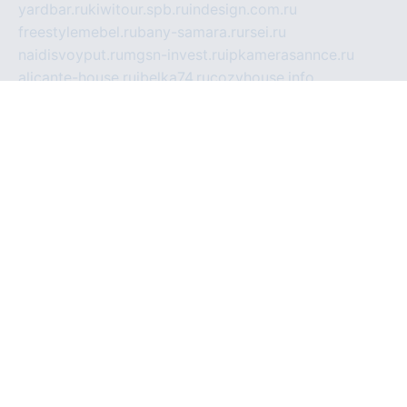
yardbar.ru
kiwitour.spb.ru
indesign.com.ru
freestylemebel.ru
bany-samara.ru
rsei.ru
naidisvoyput.ru
mgsn-invest.ru
ipkamerasannce.ru
alicante-house.ru
ibelka74.ru
cozyhouse.info
vlkargalev-studio.ru
700mb.ru
figura-ufa.ru
alina-live.ru
belarusiannews.ru
womenknow.ru
dos-vniimk.ru
sega.net.ru
dv.net.ru
phenomenonsofhistory.com
telesputnik.net.ru
wall.pp.ru
pylesosroidmi.ru
gtc-clan.ru
cligs.ru
bibikazap.ru
popova.org.ru
netwhistler.spb.ru
bellvil.ru
bonzon.ru
iss-vladik.ru
defiparis.net.ru
las-gryzas.ru
amku.ru
electednews.spb.ru
feather.org.ru
spar72.ru
tankiigri.ru
dominus.com.ru
ibtree.ru
sanykool.pp.ru
unixlib.org.ru
menatep.spb.ru
gartenterrassen.ru
printeka.ru
skvozilka.com.ru
parkovka-pub.ru
lovemobi.ru
art-ru.ru
emulatorz.com.ru
alucomp.com.ru
tatforum.com.ru
alternativa-profi.ru
dermakler.ru
artsurvey.ru
aredir.ru
khimspas.ru
centr-maxi.ru
2018r.ru