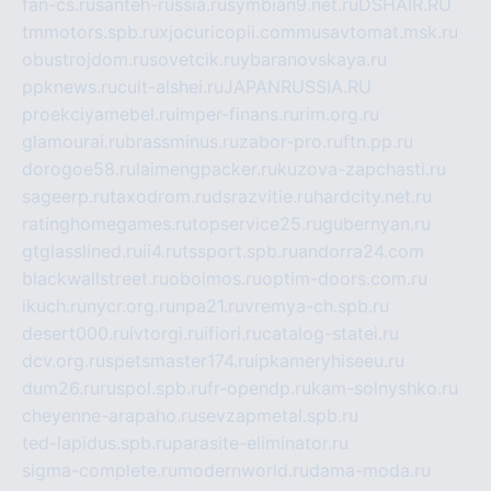
fan-cs.ru
santeh-russia.ru
symbian9.net.ru
DSHAIR.RU
tmmotors.spb.ru
xjocuricopii.com
musavtomat.msk.ru
obustrojdom.ru
sovetcik.ru
ybaranovskaya.ru
ppknews.ru
cult-alshei.ru
JAPANRUSSIA.RU
proekciyamebel.ru
imper-finans.ru
rim.org.ru
glamourai.ru
brassminus.ru
zabor-pro.ru
ftn.pp.ru
dorogoe58.ru
laimengpacker.ru
kuzova-zapchasti.ru
sageerp.ru
taxodrom.ru
dsrazvitie.ru
hardcity.net.ru
ratinghomegames.ru
topservice25.ru
gubernyan.ru
gtglasslined.ru
ii4.ru
tssport.spb.ru
andorra24.com
blackwallstreet.ru
oboimos.ru
optim-doors.com.ru
ikuch.ru
nycr.org.ru
npa21.ru
vremya-ch.spb.ru
desert000.ru
ivtorgi.ru
ifiori.ru
catalog-statei.ru
dcv.org.ru
spetsmaster174.ru
ipkameryhiseeu.ru
dum26.ru
ruspol.spb.ru
fr-opendp.ru
kam-solnyshko.ru
cheyenne-arapaho.ru
sevzapmetal.spb.ru
ted-lapidus.spb.ru
parasite-eliminator.ru
sigma-complete.ru
modernworld.ru
dama-moda.ru