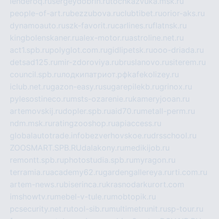
lenderoq.ru
sergeydobrin.ru
tochkazvuka.msk.ru
people-of-art.ru
bezzubova.ru
clubtibet.ru
orior-aks.ru
dynamoauto.ru
szk-favorit.ru
carlines.ru
flatnsk.ru
kingbolenskaner.ru
alex-motor.ru
astroline.net.ru
act1.spb.ru
polyglot.com.ru
gidlipetsk.ru
ooo-driada.ru
detsad125.ru
mir-zdoroviya.ru
bruslanovo.ru
siterem.ru
council.spb.ru
лодкипатриот.рф
kafekolizey.ru
iclub.net.ru
gazon-easy.ru
sugarepilekb.ru
grinox.ru
pylesostineco.ru
msts-ozarenie.ru
kameryjooan.ru
artemovskij.ru
dopler.spb.ru
aid70.ru
metall-perm.ru
ndm.msk.ru
ratingzooshop.ru
apiaccess.ru
globalautotrade.info
bezverhovskoe.ru
drsschool.ru
ZOOSMART.SPB.RU
dalakony.ru
medikijob.ru
remontt.spb.ru
photostudia.spb.ru
myragon.ru
terramia.ru
academy62.ru
gardengallereya.ru
rti.com.ru
artem-news.ru
biserinca.ru
krasnodarkurort.com
imshowtv.ru
mebel-v-tule.ru
mobtopik.ru
pcsecurity.net.ru
tool-sib.ru
multimetrunit.ru
sp-tour.ru