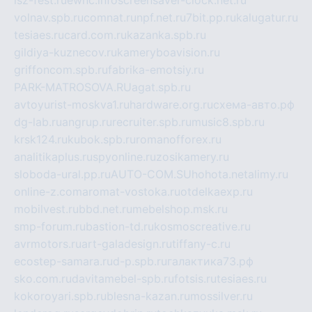
volnav.spb.ru
comnat.ru
npf.net.ru
7bit.pp.ru
kalugatur.ru
tesiaes.ru
card.com.ru
kazanka.spb.ru
gildiya-kuznecov.ru
kameryboavision.ru
griffoncom.spb.ru
fabrika-emotsiy.ru
PARK-MATROSOVA.RU
agat.spb.ru
avtoyurist-moskva1.ru
hardware.org.ru
схема-авто.рф
dg-lab.ru
angrup.ru
recruiter.spb.ru
music8.spb.ru
krsk124.ru
kubok.spb.ru
romanofforex.ru
analitikaplus.ru
spyonline.ru
zosikamery.ru
sloboda-ural.pp.ru
AUTO-COM.SU
hohota.net
alimy.ru
online-z.com
aromat-vostoka.ru
otdelkaexp.ru
mobilvest.ru
bbd.net.ru
mebelshop.msk.ru
smp-forum.ru
bastion-td.ru
kosmoscreative.ru
avrmotors.ru
art-galadesign.ru
tiffany-c.ru
ecostep-samara.ru
d-p.spb.ru
галактика73.рф
sko.com.ru
davitamebel-spb.ru
fotsis.ru
tesiaes.ru
kokoroyari.spb.ru
blesna-kazan.ru
mossilver.ru