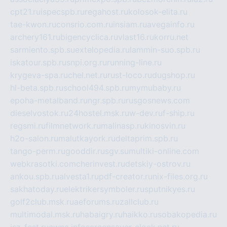
cpt21.ru
ispecspb.ru
regahost.ru
kolosok-elita.ru
tae-kwon.ru
consrio.com.ru
insiam.ru
avegainfo.ru
archery161.ru
bigencyclica.ru
vlast16.ru
korru.net
sarmiento.spb.su
extelopedia.ru
lammin-suo.spb.ru
iskatour.spb.ru
snpi.org.ru
running-line.ru
krygeva-spa.ru
chel.net.ru
rust-loco.ru
dugshop.ru
hl-beta.spb.ru
school494.spb.ru
mymubaby.ru
epoha-metalband.ru
ngr.spb.ru
rusgosnews.com
dieselvostok.ru
24hostel.msk.ru
w-dev.ru
f-ship.ru
regsmi.ru
filmnetwork.ru
malinasp.ru
kinosvin.ru
h2o-salon.ru
malutkayork.ru
deltaprim.spb.ru
tango-perm.ru
gooddir.ru
sgv.su
multiki-online.com
webkrasotki.com
cherinvest.ru
detskiy-ostrov.ru
ankou.spb.ru
alvesta1.ru
pdf-creator.ru
nix-files.org.ru
sakhatoday.ru
elektrikersymboler.ru
sputnikyes.ru
golf2club.msk.ru
aeforums.ru
zallclub.ru
multimodal.msk.ru
habaigry.ru
haikko.ru
sobakopedia.ru
isz-fest.ru
ewnc.info
screensaver-clock.net.ru