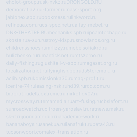
eholot-group.ru
sk-nvkz.ru
DRONGOLD.RU
democratia2.ru
i-farmer.ru
mass-sport.org
jablonex.spb.ru
bookmess.ru
linkword.ru
refineua.com.ru
cs-spec.net.ru
altay-mebel.ru
DNK-THEATRE.RU
mechaniks.spb.ru
ipcamtechage.ru
skosta.ru
a-sun.ru
stroy-ldsp.ru
snowlands.org.ru
childrensshoes.ru
mrlizzy.ru
mebelsofiakrd.ru
bulizhenko.ru
rumantick.net.ru
mtszerno.ru
daily-fishing.ru
glushiteli-v-spb.ru
megasat.org.ru
localization.net.ru
flyingfish.pp.ru
ds5teremok.ru
aclib.spb.ru
komissionka30.ru
mag-profit.ru
icentre-74.ru
leasing-nsk.ru
hd39.ru
rcd.com.ru
bioprot.ru
deltaextreme.ru
mirkotlov07.ru
mycrossway.ru
temamedia.ru
art-fusing.ru
cbslefort.ru
sunroadwatch.ru
citroen-yaroslavl.ru
ratnews.msk.ru
sk-if.ru
joomlamoduli.ru
academic-work.ru
bananaboys.ru
sanekua.ru
lianafrukt.ru
beta43.ru
tucsonwoori.com
alex-translation.ru