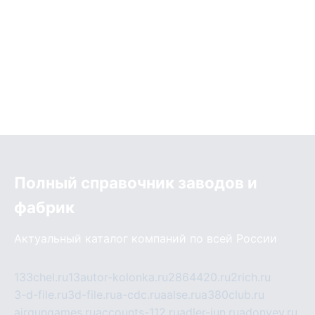
Полный справочник заводов и
фабрик
Актуальный каталог компаний по всей России
133chel.ru
13autor-kolonka.ru
2864420.ru
2rich.ru
3-d-file.ru
3d-file.ru
a-cdc.ru
aalse.ru
a380club.ru
airgungames.ru
accounts-112.ru
adler-jun.ru
adonyev.ru