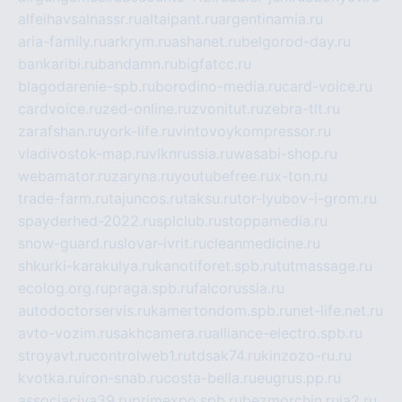
alfeihavsalnassr.ru
altaipant.ru
argentinamia.ru
aria-family.ru
arkrym.ru
ashanet.ru
belgorod-day.ru
bankaribi.ru
bandamn.ru
bigfatcc.ru
blagodarenie-spb.ru
borodino-media.ru
card-voice.ru
cardvoice.ru
zed-online.ru
zvonitut.ru
zebra-tlt.ru
zarafshan.ru
york-life.ru
vintovoykompressor.ru
vladivostok-map.ru
vlknrussia.ru
wasabi-shop.ru
webamator.ru
zaryna.ru
youtubefree.ru
x-ton.ru
trade-farm.ru
tajuncos.ru
taksu.ru
tor-lyubov-i-grom.ru
spayderhed-2022.ru
splclub.ru
stoppamedia.ru
snow-guard.ru
slovar-ivrit.ru
cleanmedicine.ru
shkurki-karakulya.ru
kanotiforet.spb.ru
tutmassage.ru
ecolog.org.ru
praga.spb.ru
falcorussia.ru
autodoctorservis.ru
kamertondom.spb.ru
net-life.net.ru
avto-vozim.ru
sakhcamera.ru
alliance-electro.spb.ru
stroyavt.ru
controlweb1.ru
tdsak74.ru
kinzozo-ru.ru
kvotka.ru
iron-snab.ru
costa-bella.ru
eugrus.pp.ru
associaciya39.ru
primexpo.spb.ru
bezmorchin.ru
ia2.ru