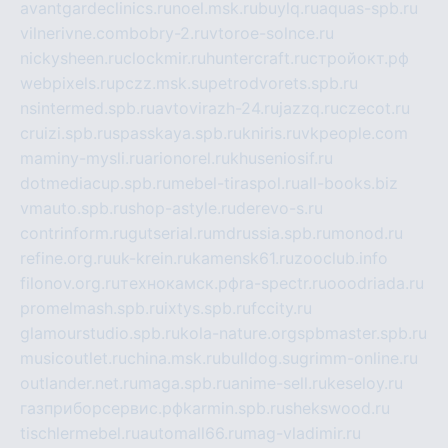
avantgardeclinics.ru
noel.msk.ru
buylq.ru
aquas-spb.ru
vilnerivne.com
bobry-2.ru
vtoroe-solnce.ru
nickysheen.ru
clockmir.ru
huntercraft.ru
стройокт.рф
webpixels.ru
pczz.msk.su
petrodvorets.spb.ru
nsintermed.spb.ru
avtovirazh-24.ru
jazzq.ru
czecot.ru
cruizi.spb.ru
spasskaya.spb.ru
kniris.ru
vkpeople.com
maminy-mysli.ru
arionorel.ru
khuseniosif.ru
dotmediacup.spb.ru
mebel-tiraspol.ru
all-books.biz
vmauto.spb.ru
shop-astyle.ru
derevo-s.ru
contrinform.ru
gutserial.ru
mdrussia.spb.ru
monod.ru
refine.org.ru
uk-krein.ru
kamensk61.ru
zooclub.info
filonov.org.ru
технокамск.рф
ra-spectr.ru
ooodriada.ru
promelmash.spb.ru
ixtys.spb.ru
fccity.ru
glamourstudio.spb.ru
kola-nature.org
spbmaster.spb.ru
musicoutlet.ru
china.msk.ru
bulldog.su
grimm-online.ru
outlander.net.ru
maga.spb.ru
anime-sell.ru
keseloy.ru
газприборсервис.рф
karmin.spb.ru
shekswood.ru
tischlermebel.ru
automall66.ru
mag-vladimir.ru