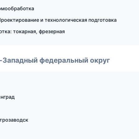
ермообработка
роектирование и технологическая подготовка
отка: токарная, фрезерная
о-Западный федеральный округ
нград
трозаводск