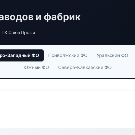
аводов и фабрик
 ПК Союз Профи
ро-Западный ФО
Приволжский ФО
Уральский ФО
Южный ФО
Северо-Кавказский ФО