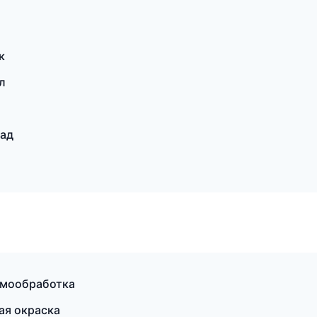
к
л
рад
рмообработка
ая окраска