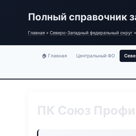
Полный справочник з
Главная
»
Северо-Западный федеральный округ
»
🏠 Главная
Центральный ФО
Севе
ПК Союз Профи