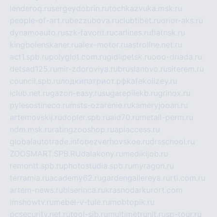
lenderoq.ru
sergeydobrin.ru
tochkazvuka.msk.ru
people-of-art.ru
bezzubova.ru
clubtibet.ru
orior-aks.ru
dynamoauto.ru
szk-favorit.ru
carlines.ru
flatnsk.ru
kingbolenskaner.ru
alex-motor.ru
astroline.net.ru
act1.spb.ru
polyglot.com.ru
gidlipetsk.ru
ooo-driada.ru
detsad125.ru
mir-zdoroviya.ru
bruslanovo.ru
siterem.ru
council.spb.ru
лодкипатриот.рф
kafekolizey.ru
iclub.net.ru
gazon-easy.ru
sugarepilekb.ru
grinox.ru
pylesostineco.ru
msts-ozarenie.ru
kameryjooan.ru
artemovskij.ru
dopler.spb.ru
aid70.ru
metall-perm.ru
ndm.msk.ru
ratingzooshop.ru
apiaccess.ru
globalautotrade.info
bezverhovskoe.ru
drsschool.ru
ZOOSMART.SPB.RU
dalakony.ru
medikijob.ru
remontt.spb.ru
photostudia.spb.ru
myragon.ru
terramia.ru
academy62.ru
gardengallereya.ru
rti.com.ru
artem-news.ru
biserinca.ru
krasnodarkurort.com
imshowtv.ru
mebel-v-tule.ru
mobtopik.ru
pcsecurity.net.ru
tool-sib.ru
multimetrunit.ru
sp-tour.ru