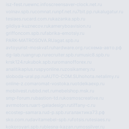
isz-fest.ru
ewnc.info
screensaver-clock.net.ru
volnav.spb.ru
comnat.ru
npf.net.ru
7bit.pp.ru
kalugatur.ru
tesiaes.ru
card.com.ru
kazanka.spb.ru
gildiya-kuznecov.ru
kameryboavision.ru
griffoncom.spb.ru
fabrika-emotsiy.ru
PARK-MATROSOVA.RU
agat.spb.ru
avtoyurist-moskva1.ru
hardware.org.ru
схема-авто.рф
dg-lab.ru
angrup.ru
recruiter.spb.ru
music8.spb.ru
krsk124.ru
kubok.spb.ru
romanofforex.ru
analitikaplus.ru
spyonline.ru
zosikamery.ru
sloboda-ural.pp.ru
AUTO-COM.SU
hohota.net
alimy.ru
online-z.com
aromat-vostoka.ru
otdelkaexp.ru
mobilvest.ru
bbd.net.ru
mebelshop.msk.ru
smp-forum.ru
bastion-td.ru
kosmoscreative.ru
avrmotors.ru
art-galadesign.ru
tiffany-c.ru
ecostep-samara.ru
d-p.spb.ru
галактика73.рф
sko.com.ru
davitamebel-spb.ru
fotsis.ru
tesiaes.ru
kokoroyari.spb.ru
blesna-kazan.ru
mossilver.ru