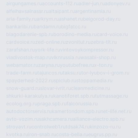
airgungames.ru
accounts-112.ru
adler-jun.ru
adonyev.ru
alfeihavsalnassr.ru
altaipant.ru
argentinamia.ru
aria-family.ru
arkrym.ru
ashanet.ru
belgorod-day.ru
bankaribi.ru
bandamn.ru
bigfatcc.ru
blagodarenie-spb.ru
borodino-media.ru
card-voice.ru
cardvoice.ru
zed-online.ru
zvonitut.ru
zebra-tlt.ru
zarafshan.ru
york-life.ru
vintovoykompressor.ru
vladivostok-map.ru
vlknrussia.ru
wasabi-shop.ru
webamator.ru
zaryna.ru
youtubefree.ru
x-ton.ru
trade-farm.ru
tajuncos.ru
taksu.ru
tor-lyubov-i-grom.ru
spayderhed-2022.ru
splclub.ru
stoppamedia.ru
snow-guard.ru
slovar-ivrit.ru
cleanmedicine.ru
shkurki-karakulya.ru
kanotiforet.spb.ru
tutmassage.ru
ecolog.org.ru
praga.spb.ru
falcorussia.ru
autodoctorservis.ru
kamertondom.spb.ru
net-life.net.ru
avto-vozim.ru
sakhcamera.ru
alliance-electro.spb.ru
stroyavt.ru
controlweb1.ru
tdsak74.ru
kinzozo-ru.ru
kvotka.ru
iron-snab.ru
costa-bella.ru
eugrus.pp.ru