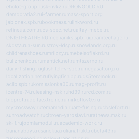
eholot-group.ru
sk-nvkz.ru
DRONGOLD.RU
democratia2.ru
i-farmer.ru
mass-sport.org
jablonex.spb.ru
bookmess.ru
linkword.ru
refineua.com.ru
cs-spec.net.ru
altay-mebel.ru
DNK-THEATRE.RU
mechaniks.spb.ru
ipcamtechage.ru
skosta.ru
a-sun.ru
stroy-ldsp.ru
snowlands.org.ru
childrensshoes.ru
mrlizzy.ru
mebelsofiakrd.ru
bulizhenko.ru
rumantick.net.ru
mtszerno.ru
daily-fishing.ru
glushiteli-v-spb.ru
megasat.org.ru
localization.net.ru
flyingfish.pp.ru
ds5teremok.ru
aclib.spb.ru
komissionka30.ru
mag-profit.ru
icentre-74.ru
leasing-nsk.ru
hd39.ru
rcd.com.ru
bioprot.ru
deltaextreme.ru
mirkotlov07.ru
mycrossway.ru
temamedia.ru
art-fusing.ru
cbslefort.ru
sunroadwatch.ru
citroen-yaroslavl.ru
ratnews.msk.ru
sk-if.ru
joomlamoduli.ru
academic-work.ru
bananaboys.ru
sanekua.ru
lianafrukt.ru
beta43.ru
tucsonwoori.com
alex-translation.ru