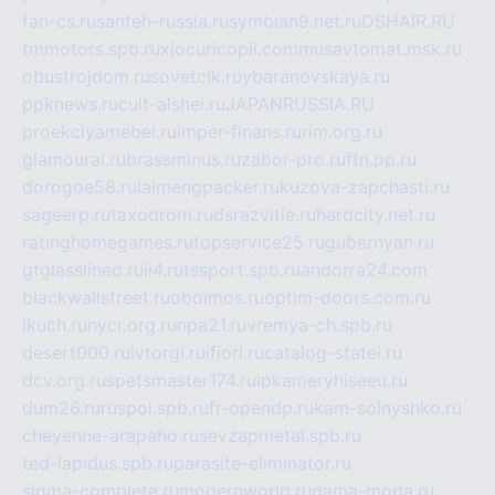
fan-cs.ru
santeh-russia.ru
symbian9.net.ru
DSHAIR.RU
tmmotors.spb.ru
xjocuricopii.com
musavtomat.msk.ru
obustrojdom.ru
sovetcik.ru
ybaranovskaya.ru
ppknews.ru
cult-alshei.ru
JAPANRUSSIA.RU
proekciyamebel.ru
imper-finans.ru
rim.org.ru
glamourai.ru
brassminus.ru
zabor-pro.ru
ftn.pp.ru
dorogoe58.ru
laimengpacker.ru
kuzova-zapchasti.ru
sageerp.ru
taxodrom.ru
dsrazvitie.ru
hardcity.net.ru
ratinghomegames.ru
topservice25.ru
gubernyan.ru
gtglasslined.ru
ii4.ru
tssport.spb.ru
andorra24.com
blackwallstreet.ru
oboimos.ru
optim-doors.com.ru
ikuch.ru
nycr.org.ru
npa21.ru
vremya-ch.spb.ru
desert000.ru
ivtorgi.ru
ifiori.ru
catalog-statei.ru
dcv.org.ru
spetsmaster174.ru
ipkameryhiseeu.ru
dum26.ru
ruspol.spb.ru
fr-opendp.ru
kam-solnyshko.ru
cheyenne-arapaho.ru
sevzapmetal.spb.ru
ted-lapidus.spb.ru
parasite-eliminator.ru
sigma-complete.ru
modernworld.ru
dama-moda.ru