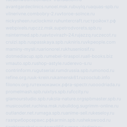
avantgardeclinics.ru
noel.msk.ru
buylq.ru
aquas-spb.ru
vilnerivne.com
bobry-2.ru
vtoroe-solnce.ru
nickysheen.ru
clockmir.ru
huntercraft.ru
стройокт.рф
webpixels.ru
pczz.msk.su
petrodvorets.spb.ru
nsintermed.spb.ru
avtovirazh-24.ru
jazzq.ru
czecot.ru
cruizi.spb.ru
spasskaya.spb.ru
kniris.ru
vkpeople.com
maminy-mysli.ru
arionorel.ru
khuseniosif.ru
dotmediacup.spb.ru
mebel-tiraspol.ru
all-books.biz
vmauto.spb.ru
shop-astyle.ru
derevo-s.ru
contrinform.ru
gutserial.ru
mdrussia.spb.ru
monod.ru
refine.org.ru
uk-krein.ru
kamensk61.ru
zooclub.info
filonov.org.ru
технокамск.рф
ra-spectr.ru
ooodriada.ru
promelmash.spb.ru
ixtys.spb.ru
fccity.ru
glamourstudio.spb.ru
kola-nature.org
spbmaster.spb.ru
musicoutlet.ru
china.msk.ru
bulldog.su
grimm-online.ru
outlander.net.ru
maga.spb.ru
anime-sell.ru
keseloy.ru
газприборсервис.рф
karmin.spb.ru
shekswood.ru