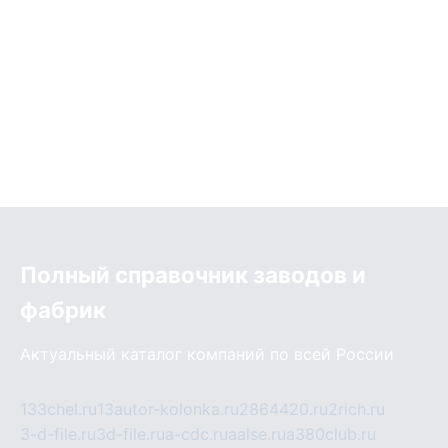
Полный справочник заводов и
фабрик
Актуальный каталог компаний по всей России
133chel.ru
13autor-kolonka.ru
2864420.ru
2rich.ru
3-d-file.ru
3d-file.ru
a-cdc.ru
aalse.ru
a380club.ru