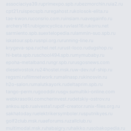
associaciya39.ru
primexpo.spb.ru
bezmorchin.ru
ia2.ru
cpt21.ru
ispecspb.ru
regahost.ru
kolosok-elita.ru
tae-kwon.ru
consrio.com.ru
insiam.ru
avegainfo.ru
archery161.ru
bigencyclica.ru
vlast16.ru
korru.net
sarmiento.spb.su
extelopedia.ru
lammin-suo.spb.ru
iskatour.spb.ru
snpi.org.ru
running-line.ru
krygeva-spa.ru
chel.net.ru
rust-loco.ru
dugshop.ru
hl-beta.spb.ru
school494.spb.ru
mymubaby.ru
epoha-metalband.ru
ngr.spb.ru
rusgosnews.com
dieselvostok.ru
24hostel.msk.ru
w-dev.ru
f-ship.ru
regsmi.ru
filmnetwork.ru
malinasp.ru
kinosvin.ru
h2o-salon.ru
malutkayork.ru
deltaprim.spb.ru
tango-perm.ru
gooddir.ru
sgv.su
multiki-online.com
webkrasotki.com
cherinvest.ru
detskiy-ostrov.ru
ankou.spb.ru
alvesta1.ru
pdf-creator.ru
nix-files.org.ru
sakhatoday.ru
elektrikersymboler.ru
sputnikyes.ru
golf2club.msk.ru
aeforums.ru
zallclub.ru
multimodal.msk.ru
habaigry.ru
haikko.ru
sobakopedia.ru