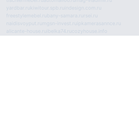
tischlermebel.ru
automall66.ru
mag-vladimir.ru
yardbar.ru
kiwitour.spb.ru
indesign.com.ru
freestylemebel.ru
bany-samara.ru
rsei.ru
naidisvoyput.ru
mgsn-invest.ru
ipkamerasannce.ru
alicante-house.ru
ibelka74.ru
cozyhouse.info
vlkargalev-studio.ru
700mb.ru
figura-ufa.ru
alina-live.ru
belarusiannews.ru
womenknow.ru
dos-vniimk.ru
sega.net.ru
dv.net.ru
phenomenonsofhistory.com
telesputnik.net.ru
wall.pp.ru
pylesosroidmi.ru
gtc-clan.ru
cligs.ru
bibikazap.ru
popova.org.ru
netwhistler.spb.ru
bellvil.ru
bonzon.ru
iss-vladik.ru
defiparis.net.ru
las-gryzas.ru
amku.ru
electednews.spb.ru
feather.org.ru
spar72.ru
tankiigri.ru
dominus.com.ru
ibtree.ru
sanykool.pp.ru
unixlib.org.ru
menatep.spb.ru
gartenterrassen.ru
printeka.ru
skvozilka.com.ru
parkovka-pub.ru
lovemobi.ru
art-ru.ru
emulatorz.com.ru
alucomp.com.ru
tatforum.com.ru
alternativa-profi.ru
dermakler.ru
artsurvey.ru
aredir.ru