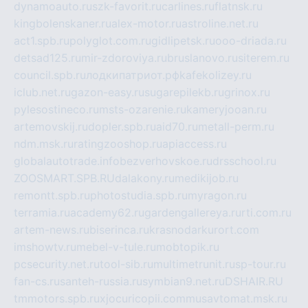
dynamoauto.ru
szk-favorit.ru
carlines.ru
flatnsk.ru
kingbolenskaner.ru
alex-motor.ru
astroline.net.ru
act1.spb.ru
polyglot.com.ru
gidlipetsk.ru
ooo-driada.ru
detsad125.ru
mir-zdoroviya.ru
bruslanovo.ru
siterem.ru
council.spb.ru
лодкипатриот.рф
kafekolizey.ru
iclub.net.ru
gazon-easy.ru
sugarepilekb.ru
grinox.ru
pylesostineco.ru
msts-ozarenie.ru
kameryjooan.ru
artemovskij.ru
dopler.spb.ru
aid70.ru
metall-perm.ru
ndm.msk.ru
ratingzooshop.ru
apiaccess.ru
globalautotrade.info
bezverhovskoe.ru
drsschool.ru
ZOOSMART.SPB.RU
dalakony.ru
medikijob.ru
remontt.spb.ru
photostudia.spb.ru
myragon.ru
terramia.ru
academy62.ru
gardengallereya.ru
rti.com.ru
artem-news.ru
biserinca.ru
krasnodarkurort.com
imshowtv.ru
mebel-v-tule.ru
mobtopik.ru
pcsecurity.net.ru
tool-sib.ru
multimetrunit.ru
sp-tour.ru
fan-cs.ru
santeh-russia.ru
symbian9.net.ru
DSHAIR.RU
tmmotors.spb.ru
xjocuricopii.com
musavtomat.msk.ru