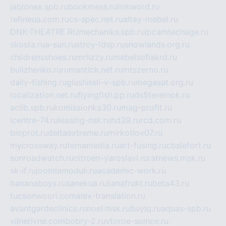
jablonex.spb.ru
bookmess.ru
linkword.ru
refineua.com.ru
cs-spec.net.ru
altay-mebel.ru
DNK-THEATRE.RU
mechaniks.spb.ru
ipcamtechage.ru
skosta.ru
a-sun.ru
stroy-ldsp.ru
snowlands.org.ru
childrensshoes.ru
mrlizzy.ru
mebelsofiakrd.ru
bulizhenko.ru
rumantick.net.ru
mtszerno.ru
daily-fishing.ru
glushiteli-v-spb.ru
megasat.org.ru
localization.net.ru
flyingfish.pp.ru
ds5teremok.ru
aclib.spb.ru
komissionka30.ru
mag-profit.ru
icentre-74.ru
leasing-nsk.ru
hd39.ru
rcd.com.ru
bioprot.ru
deltaextreme.ru
mirkotlov07.ru
mycrossway.ru
temamedia.ru
art-fusing.ru
cbslefort.ru
sunroadwatch.ru
citroen-yaroslavl.ru
ratnews.msk.ru
sk-if.ru
joomlamoduli.ru
academic-work.ru
bananaboys.ru
sanekua.ru
lianafrukt.ru
beta43.ru
tucsonwoori.com
alex-translation.ru
avantgardeclinics.ru
noel.msk.ru
buylq.ru
aquas-spb.ru
vilnerivne.com
bobry-2.ru
vtoroe-solnce.ru