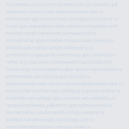
nickysheen.ru
clockmir.ru
huntercraft.ru
стройокт.рф
webpixels.ru
pczz.msk.su
petrodvorets.spb.ru
nsintermed.spb.ru
avtovirazh-24.ru
jazzq.ru
czecot.ru
cruizi.spb.ru
spasskaya.spb.ru
kniris.ru
vkpeople.com
maminy-mysli.ru
arionorel.ru
khuseniosif.ru
dotmediacup.spb.ru
mebel-tiraspol.ru
all-books.biz
vmauto.spb.ru
shop-astyle.ru
derevo-s.ru
contrinform.ru
gutserial.ru
mdrussia.spb.ru
monod.ru
refine.org.ru
uk-krein.ru
kamensk61.ru
zooclub.info
filonov.org.ru
технокамск.рф
ra-spectr.ru
ooodriada.ru
promelmash.spb.ru
ixtys.spb.ru
fccity.ru
glamourstudio.spb.ru
kola-nature.org
spbmaster.spb.ru
musicoutlet.ru
china.msk.ru
bulldog.su
grimm-online.ru
outlander.net.ru
maga.spb.ru
anime-sell.ru
keseloy.ru
газприборсервис.рф
karmin.spb.ru
shekswood.ru
tischlermebel.ru
automall66.ru
mag-vladimir.ru
yardbar.ru
kiwitour.spb.ru
indesign.com.ru
freestylemebel.ru
bany-samara.ru
rsei.ru