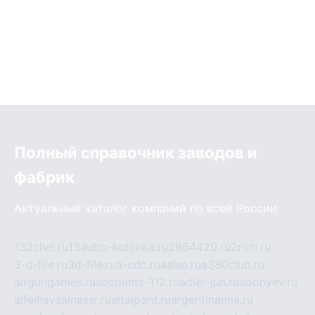
Полный справочник заводов и
фабрик
Актуальный каталог компаний по всей России
133chel.ru
13autor-kolonka.ru
2864420.ru
2rich.ru
3-d-file.ru
3d-file.ru
a-cdc.ru
aalse.ru
a380club.ru
airgungames.ru
accounts-112.ru
adler-jun.ru
adonyev.ru
alfeihavsalnassr.ru
altaipant.ru
argentinamia.ru