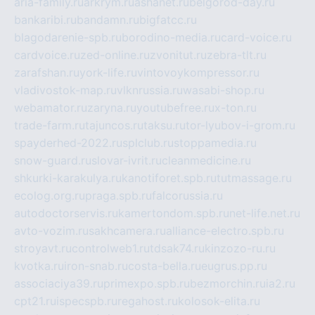
aria-family.ru
arkrym.ru
ashanet.ru
belgorod-day.ru
bankaribi.ru
bandamn.ru
bigfatcc.ru
blagodarenie-spb.ru
borodino-media.ru
card-voice.ru
cardvoice.ru
zed-online.ru
zvonitut.ru
zebra-tlt.ru
zarafshan.ru
york-life.ru
vintovoykompressor.ru
vladivostok-map.ru
vlknrussia.ru
wasabi-shop.ru
webamator.ru
zaryna.ru
youtubefree.ru
x-ton.ru
trade-farm.ru
tajuncos.ru
taksu.ru
tor-lyubov-i-grom.ru
spayderhed-2022.ru
splclub.ru
stoppamedia.ru
snow-guard.ru
slovar-ivrit.ru
cleanmedicine.ru
shkurki-karakulya.ru
kanotiforet.spb.ru
tutmassage.ru
ecolog.org.ru
praga.spb.ru
falcorussia.ru
autodoctorservis.ru
kamertondom.spb.ru
net-life.net.ru
avto-vozim.ru
sakhcamera.ru
alliance-electro.spb.ru
stroyavt.ru
controlweb1.ru
tdsak74.ru
kinzozo-ru.ru
kvotka.ru
iron-snab.ru
costa-bella.ru
eugrus.pp.ru
associaciya39.ru
primexpo.spb.ru
bezmorchin.ru
ia2.ru
cpt21.ru
ispecspb.ru
regahost.ru
kolosok-elita.ru