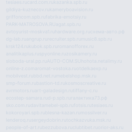
tesiaes.ru
card.com.ru
kazanka.spb.ru
gildiya-kuznecov.ru
kameryboavision.ru
griffoncom.spb.ru
fabrika-emotsiy.ru
PARK-MATROSOVA.RU
agat.spb.ru
avtoyurist-moskva1.ru
hardware.org.ru
схема-авто.рф
dg-lab.ru
angrup.ru
recruiter.spb.ru
music8.spb.ru
krsk124.ru
kubok.spb.ru
romanofforex.ru
analitikaplus.ru
spyonline.ru
zosikamery.ru
sloboda-ural.pp.ru
AUTO-COM.SU
hohota.net
alimy.ru
online-z.com
aromat-vostoka.ru
otdelkaexp.ru
mobilvest.ru
bbd.net.ru
mebelshop.msk.ru
smp-forum.ru
bastion-td.ru
kosmoscreative.ru
avrmotors.ru
art-galadesign.ru
tiffany-c.ru
ecostep-samara.ru
d-p.spb.ru
галактика73.рф
sko.com.ru
davitamebel-spb.ru
fotsis.ru
tesiaes.ru
kokoroyari.spb.ru
blesna-kazan.ru
mossilver.ru
lenderoq.ru
sergeydobrin.ru
tochkazvuka.msk.ru
people-of-art.ru
bezzubova.ru
clubtibet.ru
orior-aks.ru