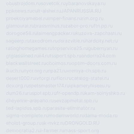
obustrojdom.ru
sovetcik.ru
ybaranovskaya.ru
ppknews.ru
cult-alshei.ru
JAPANRUSSIA.RU
proekciyamebel.ru
imper-finans.ru
rim.org.ru
glamourai.ru
brassminus.ru
zabor-pro.ru
ftn.pp.ru
dorogoe58.ru
laimengpacker.ru
kuzova-zapchasti.ru
sageerp.ru
taxodrom.ru
dsrazvitie.ru
hardcity.net.ru
ratinghomegames.ru
topservice25.ru
gubernyan.ru
gtglasslined.ru
ii4.ru
tssport.spb.ru
andorra24.com
blackwallstreet.ru
oboimos.ru
optim-doors.com.ru
ikuch.ru
nycr.org.ru
npa21.ru
vremya-ch.spb.ru
desert000.ru
ivtorgi.ru
ifiori.ru
catalog-statei.ru
dcv.org.ru
spetsmaster174.ru
ipkameryhiseeu.ru
dum26.ru
ruspol.spb.ru
fr-opendp.ru
kam-solnyshko.ru
cheyenne-arapaho.ru
sevzapmetal.spb.ru
ted-lapidus.spb.ru
parasite-eliminator.ru
sigma-complete.ru
modernworld.ru
dama-moda.ru
eholot-group.ru
sk-nvkz.ru
DRONGOLD.RU
democratia2.ru
i-farmer.ru
mass-sport.org