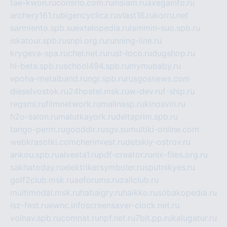
tae-kwon.ru
consrio.com.ru
insiam.ru
avegainfo.ru
archery161.ru
bigencyclica.ru
vlast16.ru
korru.net
sarmiento.spb.su
extelopedia.ru
lammin-suo.spb.ru
iskatour.spb.ru
snpi.org.ru
running-line.ru
krygeva-spa.ru
chel.net.ru
rust-loco.ru
dugshop.ru
hl-beta.spb.ru
school494.spb.ru
mymubaby.ru
epoha-metalband.ru
ngr.spb.ru
rusgosnews.com
dieselvostok.ru
24hostel.msk.ru
w-dev.ru
f-ship.ru
regsmi.ru
filmnetwork.ru
malinasp.ru
kinosvin.ru
h2o-salon.ru
malutkayork.ru
deltaprim.spb.ru
tango-perm.ru
gooddir.ru
sgv.su
multiki-online.com
webkrasotki.com
cherinvest.ru
detskiy-ostrov.ru
ankou.spb.ru
alvesta1.ru
pdf-creator.ru
nix-files.org.ru
sakhatoday.ru
elektrikersymboler.ru
sputnikyes.ru
golf2club.msk.ru
aeforums.ru
zallclub.ru
multimodal.msk.ru
habaigry.ru
haikko.ru
sobakopedia.ru
isz-fest.ru
ewnc.info
screensaver-clock.net.ru
volnav.spb.ru
comnat.ru
npf.net.ru
7bit.pp.ru
kalugatur.ru