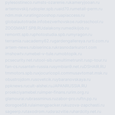
pylesostineco.ru
msts-ozarenie.ru
kameryjooan.ru
artemovskij.ru
dopler.spb.ru
aid70.ru
metall-perm.ru
ndm.msk.ru
ratingzooshop.ru
apiaccess.ru
globalautotrade.info
bezverhovskoe.ru
drsschool.ru
ZOOSMART.SPB.RU
dalakony.ru
medikijob.ru
remontt.spb.ru
photostudia.spb.ru
myragon.ru
terramia.ru
academy62.ru
gardengallereya.ru
rti.com.ru
artem-news.ru
biserinca.ru
krasnodarkurort.com
imshowtv.ru
mebel-v-tule.ru
mobtopik.ru
pcsecurity.net.ru
tool-sib.ru
multimetrunit.ru
sp-tour.ru
fan-cs.ru
santeh-russia.ru
symbian9.net.ru
DSHAIR.RU
tmmotors.spb.ru
xjocuricopii.com
musavtomat.msk.ru
obustrojdom.ru
sovetcik.ru
ybaranovskaya.ru
ppknews.ru
cult-alshei.ru
JAPANRUSSIA.RU
proekciyamebel.ru
imper-finans.ru
rim.org.ru
glamourai.ru
brassminus.ru
zabor-pro.ru
ftn.pp.ru
dorogoe58.ru
laimengpacker.ru
kuzova-zapchasti.ru
sageerp.ru
taxodrom.ru
dsrazvitie.ru
hardcity.net.ru