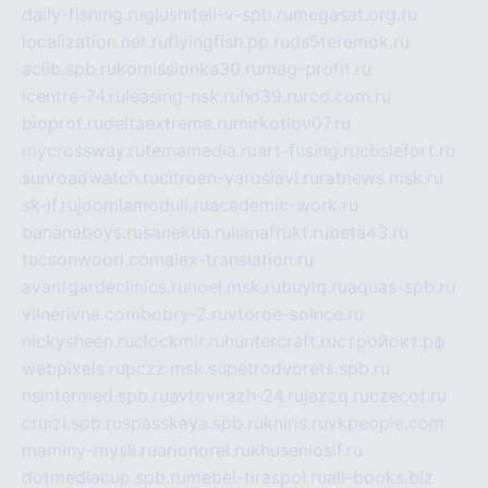
daily-fishing.ru
glushiteli-v-spb.ru
megasat.org.ru
localization.net.ru
flyingfish.pp.ru
ds5teremok.ru
aclib.spb.ru
komissionka30.ru
mag-profit.ru
icentre-74.ru
leasing-nsk.ru
hd39.ru
rcd.com.ru
bioprot.ru
deltaextreme.ru
mirkotlov07.ru
mycrossway.ru
temamedia.ru
art-fusing.ru
cbslefort.ru
sunroadwatch.ru
citroen-yaroslavl.ru
ratnews.msk.ru
sk-if.ru
joomlamoduli.ru
academic-work.ru
bananaboys.ru
sanekua.ru
lianafrukt.ru
beta43.ru
tucsonwoori.com
alex-translation.ru
avantgardeclinics.ru
noel.msk.ru
buylq.ru
aquas-spb.ru
vilnerivne.com
bobry-2.ru
vtoroe-solnce.ru
nickysheen.ru
clockmir.ru
huntercraft.ru
стройокт.рф
webpixels.ru
pczz.msk.su
petrodvorets.spb.ru
nsintermed.spb.ru
avtovirazh-24.ru
jazzq.ru
czecot.ru
cruizi.spb.ru
spasskaya.spb.ru
kniris.ru
vkpeople.com
maminy-mysli.ru
arionorel.ru
khuseniosif.ru
dotmediacup.spb.ru
mebel-tiraspol.ru
all-books.biz