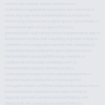
vmauto.spb.ru
shop-astyle.ru
derevo-s.ru
contrinform.ru
gutserial.ru
mdrussia.spb.ru
monod.ru
refine.org.ru
uk-krein.ru
kamensk61.ru
zooclub.info
filonov.org.ru
технокамск.рф
ra-spectr.ru
ooodriada.ru
promelmash.spb.ru
ixtys.spb.ru
fccity.ru
glamourstudio.spb.ru
kola-nature.org
spbmaster.spb.ru
musicoutlet.ru
china.msk.ru
bulldog.su
grimm-online.ru
outlander.net.ru
maga.spb.ru
anime-sell.ru
keseloy.ru
газприборсервис.рф
karmin.spb.ru
shekswood.ru
tischlermebel.ru
automall66.ru
mag-vladimir.ru
yardbar.ru
kiwitour.spb.ru
indesign.com.ru
freestylemebel.ru
bany-samara.ru
rsei.ru
naidisvoyput.ru
mgsn-invest.ru
ipkamerasannce.ru
alicante-house.ru
ibelka74.ru
cozyhouse.info
vlkargalev-studio.ru
700mb.ru
figura-ufa.ru
alina-live.ru
belarusiannews.ru
womenknow.ru
dos-vniimk.ru
sega.net.ru
dv.net.ru
phenomenonsofhistory.com
telesputnik.net.ru
wall.pp.ru
pylesosroidmi.ru