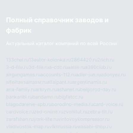
Полный справочник заводов и
фабрик
Актуальный каталог компаний по всей России
133chel.ru
13autor-kolonka.ru
2864420.ru
2rich.ru
3-d-file.ru
3d-file.ru
a-cdc.ru
aalse.ru
a380club.ru
airgungames.ru
accounts-112.ru
adler-jun.ru
adonyev.ru
alfeihavsalnassr.ru
altaipant.ru
argentinamia.ru
aria-family.ru
arkrym.ru
ashanet.ru
belgorod-day.ru
bankaribi.ru
bandamn.ru
bigfatcc.ru
blagodarenie-spb.ru
borodino-media.ru
card-voice.ru
cardvoice.ru
zed-online.ru
zvonitut.ru
zebra-tlt.ru
zarafshan.ru
york-life.ru
vintovoykompressor.ru
vladivostok-map.ru
vlknrussia.ru
wasabi-shop.ru