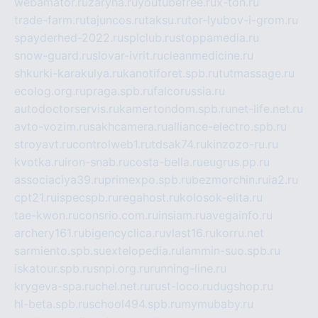
webamator.ru
zaryna.ru
youtubefree.ru
x-ton.ru
trade-farm.ru
tajuncos.ru
taksu.ru
tor-lyubov-i-grom.ru
spayderhed-2022.ru
splclub.ru
stoppamedia.ru
snow-guard.ru
slovar-ivrit.ru
cleanmedicine.ru
shkurki-karakulya.ru
kanotiforet.spb.ru
tutmassage.ru
ecolog.org.ru
praga.spb.ru
falcorussia.ru
autodoctorservis.ru
kamertondom.spb.ru
net-life.net.ru
avto-vozim.ru
sakhcamera.ru
alliance-electro.spb.ru
stroyavt.ru
controlweb1.ru
tdsak74.ru
kinzozo-ru.ru
kvotka.ru
iron-snab.ru
costa-bella.ru
eugrus.pp.ru
associaciya39.ru
primexpo.spb.ru
bezmorchin.ru
ia2.ru
cpt21.ru
ispecspb.ru
regahost.ru
kolosok-elita.ru
tae-kwon.ru
consrio.com.ru
insiam.ru
avegainfo.ru
archery161.ru
bigencyclica.ru
vlast16.ru
korru.net
sarmiento.spb.su
extelopedia.ru
lammin-suo.spb.ru
iskatour.spb.ru
snpi.org.ru
running-line.ru
krygeva-spa.ru
chel.net.ru
rust-loco.ru
dugshop.ru
hl-beta.spb.ru
school494.spb.ru
mymubaby.ru