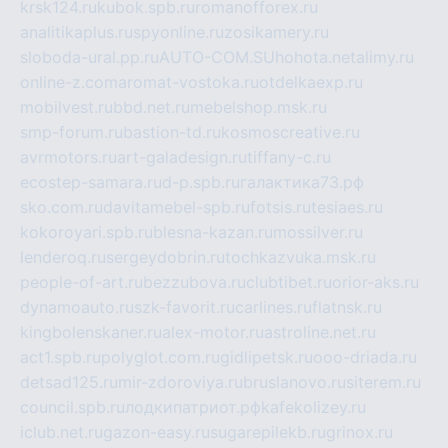
krsk124.ru
kubok.spb.ru
romanofforex.ru
analitikaplus.ru
spyonline.ru
zosikamery.ru
sloboda-ural.pp.ru
AUTO-COM.SU
hohota.net
alimy.ru
online-z.com
aromat-vostoka.ru
otdelkaexp.ru
mobilvest.ru
bbd.net.ru
mebelshop.msk.ru
smp-forum.ru
bastion-td.ru
kosmoscreative.ru
avrmotors.ru
art-galadesign.ru
tiffany-c.ru
ecostep-samara.ru
d-p.spb.ru
галактика73.рф
sko.com.ru
davitamebel-spb.ru
fotsis.ru
tesiaes.ru
kokoroyari.spb.ru
blesna-kazan.ru
mossilver.ru
lenderoq.ru
sergeydobrin.ru
tochkazvuka.msk.ru
people-of-art.ru
bezzubova.ru
clubtibet.ru
orior-aks.ru
dynamoauto.ru
szk-favorit.ru
carlines.ru
flatnsk.ru
kingbolenskaner.ru
alex-motor.ru
astroline.net.ru
act1.spb.ru
polyglot.com.ru
gidlipetsk.ru
ooo-driada.ru
detsad125.ru
mir-zdoroviya.ru
bruslanovo.ru
siterem.ru
council.spb.ru
лодкипатриот.рф
kafekolizey.ru
iclub.net.ru
gazon-easy.ru
sugarepilekb.ru
grinox.ru