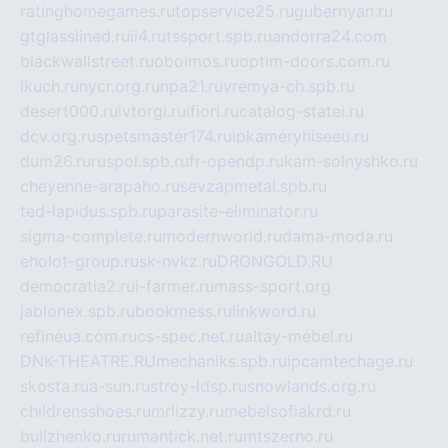
ratinghomegames.ru
topservice25.ru
gubernyan.ru
gtglasslined.ru
ii4.ru
tssport.spb.ru
andorra24.com
blackwallstreet.ru
oboimos.ru
optim-doors.com.ru
ikuch.ru
nycr.org.ru
npa21.ru
vremya-ch.spb.ru
desert000.ru
ivtorgi.ru
ifiori.ru
catalog-statei.ru
dcv.org.ru
spetsmaster174.ru
ipkameryhiseeu.ru
dum26.ru
ruspol.spb.ru
fr-opendp.ru
kam-solnyshko.ru
cheyenne-arapaho.ru
sevzapmetal.spb.ru
ted-lapidus.spb.ru
parasite-eliminator.ru
sigma-complete.ru
modernworld.ru
dama-moda.ru
eholot-group.ru
sk-nvkz.ru
DRONGOLD.RU
democratia2.ru
i-farmer.ru
mass-sport.org
jablonex.spb.ru
bookmess.ru
linkword.ru
refineua.com.ru
cs-spec.net.ru
altay-mebel.ru
DNK-THEATRE.RU
mechaniks.spb.ru
ipcamtechage.ru
skosta.ru
a-sun.ru
stroy-ldsp.ru
snowlands.org.ru
childrensshoes.ru
mrlizzy.ru
mebelsofiakrd.ru
bulizhenko.ru
rumantick.net.ru
mtszerno.ru