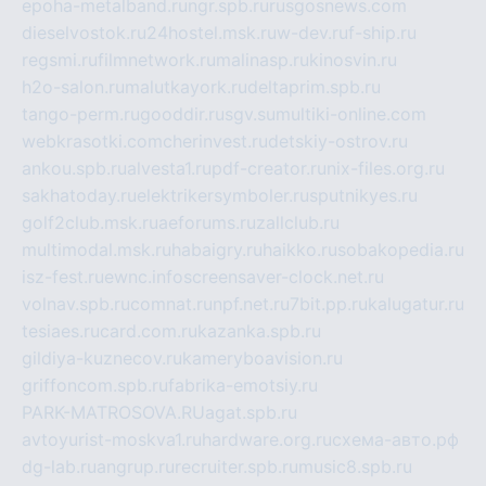
epoha-metalband.ru
ngr.spb.ru
rusgosnews.com
dieselvostok.ru
24hostel.msk.ru
w-dev.ru
f-ship.ru
regsmi.ru
filmnetwork.ru
malinasp.ru
kinosvin.ru
h2o-salon.ru
malutkayork.ru
deltaprim.spb.ru
tango-perm.ru
gooddir.ru
sgv.su
multiki-online.com
webkrasotki.com
cherinvest.ru
detskiy-ostrov.ru
ankou.spb.ru
alvesta1.ru
pdf-creator.ru
nix-files.org.ru
sakhatoday.ru
elektrikersymboler.ru
sputnikyes.ru
golf2club.msk.ru
aeforums.ru
zallclub.ru
multimodal.msk.ru
habaigry.ru
haikko.ru
sobakopedia.ru
isz-fest.ru
ewnc.info
screensaver-clock.net.ru
volnav.spb.ru
comnat.ru
npf.net.ru
7bit.pp.ru
kalugatur.ru
tesiaes.ru
card.com.ru
kazanka.spb.ru
gildiya-kuznecov.ru
kameryboavision.ru
griffoncom.spb.ru
fabrika-emotsiy.ru
PARK-MATROSOVA.RU
agat.spb.ru
avtoyurist-moskva1.ru
hardware.org.ru
схема-авто.рф
dg-lab.ru
angrup.ru
recruiter.spb.ru
music8.spb.ru