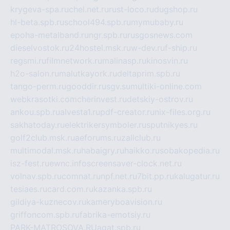
krygeva-spa.ru
chel.net.ru
rust-loco.ru
dugshop.ru
hl-beta.spb.ru
school494.spb.ru
mymubaby.ru
epoha-metalband.ru
ngr.spb.ru
rusgosnews.com
dieselvostok.ru
24hostel.msk.ru
w-dev.ru
f-ship.ru
regsmi.ru
filmnetwork.ru
malinasp.ru
kinosvin.ru
h2o-salon.ru
malutkayork.ru
deltaprim.spb.ru
tango-perm.ru
gooddir.ru
sgv.su
multiki-online.com
webkrasotki.com
cherinvest.ru
detskiy-ostrov.ru
ankou.spb.ru
alvesta1.ru
pdf-creator.ru
nix-files.org.ru
sakhatoday.ru
elektrikersymboler.ru
sputnikyes.ru
golf2club.msk.ru
aeforums.ru
zallclub.ru
multimodal.msk.ru
habaigry.ru
haikko.ru
sobakopedia.ru
isz-fest.ru
ewnc.info
screensaver-clock.net.ru
volnav.spb.ru
comnat.ru
npf.net.ru
7bit.pp.ru
kalugatur.ru
tesiaes.ru
card.com.ru
kazanka.spb.ru
gildiya-kuznecov.ru
kameryboavision.ru
griffoncom.spb.ru
fabrika-emotsiy.ru
PARK-MATROSOVA.RU
agat.spb.ru