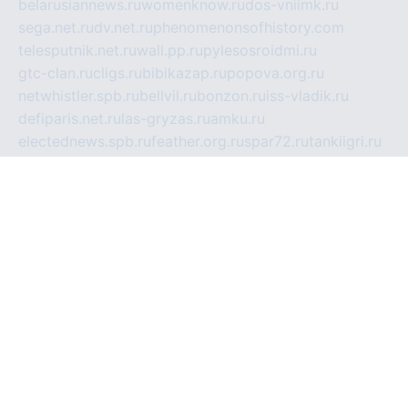
belarusiannews.ru
womenknow.ru
dos-vniimk.ru
sega.net.ru
dv.net.ru
phenomenonsofhistory.com
telesputnik.net.ru
wall.pp.ru
pylesosroidmi.ru
gtc-clan.ru
cligs.ru
bibikazap.ru
popova.org.ru
netwhistler.spb.ru
bellvil.ru
bonzon.ru
iss-vladik.ru
defiparis.net.ru
las-gryzas.ru
amku.ru
electednews.spb.ru
feather.org.ru
spar72.ru
tankiigri.ru
dominus.com.ru
ibtree.ru
sanykool.pp.ru
unixlib.org.ru
menatep.spb.ru
gartenterrassen.ru
printeka.ru
skvozilka.com.ru
parkovka-pub.ru
lovemobi.ru
art-ru.ru
emulatorz.com.ru
alucomp.com.ru
tatforum.com.ru
alternativa-profi.ru
dermakler.ru
artsurvey.ru
aredir.ru
khimspas.ru
centr-maxi.ru
2018r.ru
bort-stomer-defort.ru
professional2.ru
gibsons.ru
artselena.ru
art-pilot.ru
ingredient.spb.ru
npfpolimer.spb.ru
argentum.spb.ru
hom-edu.ru
af-num.ru
cashadvanceamericasev.org
trexp.spb.ru
apteka-gerzena.ru
vasilyevka.msk.ru