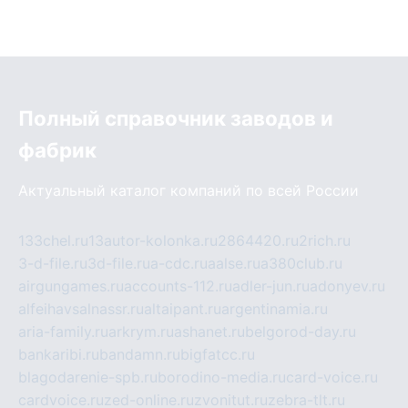
Полный справочник заводов и
фабрик
Актуальный каталог компаний по всей России
133chel.ru
13autor-kolonka.ru
2864420.ru
2rich.ru
3-d-file.ru
3d-file.ru
a-cdc.ru
aalse.ru
a380club.ru
airgungames.ru
accounts-112.ru
adler-jun.ru
adonyev.ru
alfeihavsalnassr.ru
altaipant.ru
argentinamia.ru
aria-family.ru
arkrym.ru
ashanet.ru
belgorod-day.ru
bankaribi.ru
bandamn.ru
bigfatcc.ru
blagodarenie-spb.ru
borodino-media.ru
card-voice.ru
cardvoice.ru
zed-online.ru
zvonitut.ru
zebra-tlt.ru