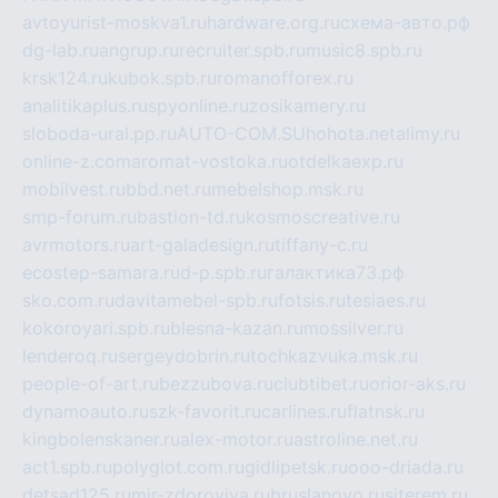
avtoyurist-moskva1.ru
hardware.org.ru
схема-авто.рф
dg-lab.ru
angrup.ru
recruiter.spb.ru
music8.spb.ru
krsk124.ru
kubok.spb.ru
romanofforex.ru
analitikaplus.ru
spyonline.ru
zosikamery.ru
sloboda-ural.pp.ru
AUTO-COM.SU
hohota.net
alimy.ru
online-z.com
aromat-vostoka.ru
otdelkaexp.ru
mobilvest.ru
bbd.net.ru
mebelshop.msk.ru
smp-forum.ru
bastion-td.ru
kosmoscreative.ru
avrmotors.ru
art-galadesign.ru
tiffany-c.ru
ecostep-samara.ru
d-p.spb.ru
галактика73.рф
sko.com.ru
davitamebel-spb.ru
fotsis.ru
tesiaes.ru
kokoroyari.spb.ru
blesna-kazan.ru
mossilver.ru
lenderoq.ru
sergeydobrin.ru
tochkazvuka.msk.ru
people-of-art.ru
bezzubova.ru
clubtibet.ru
orior-aks.ru
dynamoauto.ru
szk-favorit.ru
carlines.ru
flatnsk.ru
kingbolenskaner.ru
alex-motor.ru
astroline.net.ru
act1.spb.ru
polyglot.com.ru
gidlipetsk.ru
ooo-driada.ru
detsad125.ru
mir-zdoroviya.ru
bruslanovo.ru
siterem.ru