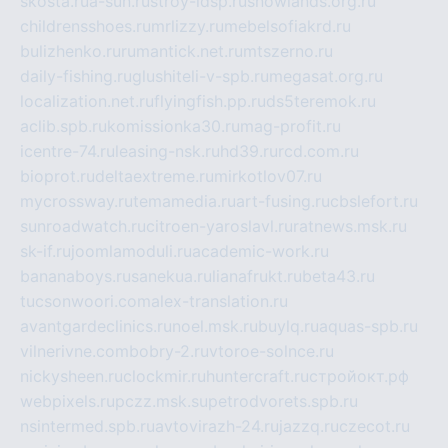
skosta.ru
a-sun.ru
stroy-ldsp.ru
snowlands.org.ru
childrensshoes.ru
mrlizzy.ru
mebelsofiakrd.ru
bulizhenko.ru
rumantick.net.ru
mtszerno.ru
daily-fishing.ru
glushiteli-v-spb.ru
megasat.org.ru
localization.net.ru
flyingfish.pp.ru
ds5teremok.ru
aclib.spb.ru
komissionka30.ru
mag-profit.ru
icentre-74.ru
leasing-nsk.ru
hd39.ru
rcd.com.ru
bioprot.ru
deltaextreme.ru
mirkotlov07.ru
mycrossway.ru
temamedia.ru
art-fusing.ru
cbslefort.ru
sunroadwatch.ru
citroen-yaroslavl.ru
ratnews.msk.ru
sk-if.ru
joomlamoduli.ru
academic-work.ru
bananaboys.ru
sanekua.ru
lianafrukt.ru
beta43.ru
tucsonwoori.com
alex-translation.ru
avantgardeclinics.ru
noel.msk.ru
buylq.ru
aquas-spb.ru
vilnerivne.com
bobry-2.ru
vtoroe-solnce.ru
nickysheen.ru
clockmir.ru
huntercraft.ru
стройокт.рф
webpixels.ru
pczz.msk.su
petrodvorets.spb.ru
nsintermed.spb.ru
avtovirazh-24.ru
jazzq.ru
czecot.ru