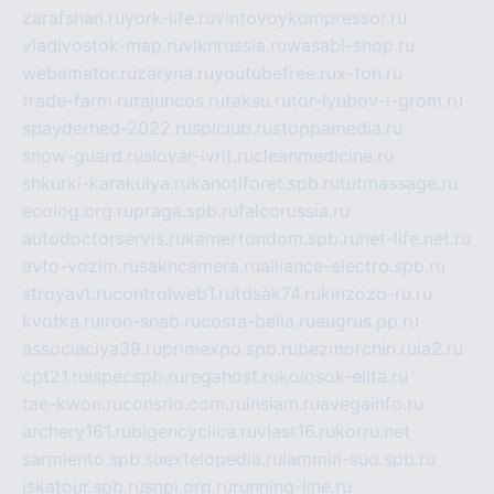
zarafshan.ru
york-life.ru
vintovoykompressor.ru
vladivostok-map.ru
vlknrussia.ru
wasabi-shop.ru
webamator.ru
zaryna.ru
youtubefree.ru
x-ton.ru
trade-farm.ru
tajuncos.ru
taksu.ru
tor-lyubov-i-grom.ru
spayderhed-2022.ru
splclub.ru
stoppamedia.ru
snow-guard.ru
slovar-ivrit.ru
cleanmedicine.ru
shkurki-karakulya.ru
kanotiforet.spb.ru
tutmassage.ru
ecolog.org.ru
praga.spb.ru
falcorussia.ru
autodoctorservis.ru
kamertondom.spb.ru
net-life.net.ru
avto-vozim.ru
sakhcamera.ru
alliance-electro.spb.ru
stroyavt.ru
controlweb1.ru
tdsak74.ru
kinzozo-ru.ru
kvotka.ru
iron-snab.ru
costa-bella.ru
eugrus.pp.ru
associaciya39.ru
primexpo.spb.ru
bezmorchin.ru
ia2.ru
cpt21.ru
ispecspb.ru
regahost.ru
kolosok-elita.ru
tae-kwon.ru
consrio.com.ru
insiam.ru
avegainfo.ru
archery161.ru
bigencyclica.ru
vlast16.ru
korru.net
sarmiento.spb.su
extelopedia.ru
lammin-suo.spb.ru
iskatour.spb.ru
snpi.org.ru
running-line.ru