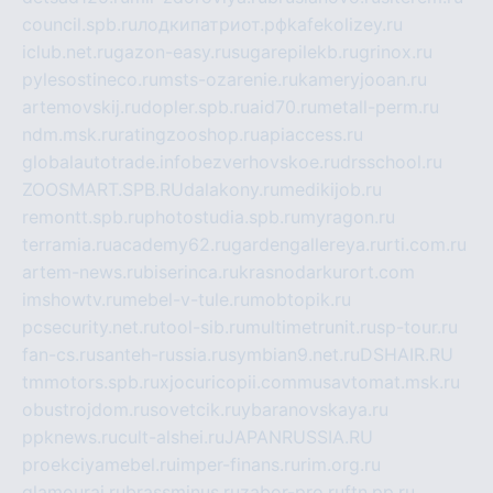
council.spb.ru
лодкипатриот.рф
kafekolizey.ru
iclub.net.ru
gazon-easy.ru
sugarepilekb.ru
grinox.ru
pylesostineco.ru
msts-ozarenie.ru
kameryjooan.ru
artemovskij.ru
dopler.spb.ru
aid70.ru
metall-perm.ru
ndm.msk.ru
ratingzooshop.ru
apiaccess.ru
globalautotrade.info
bezverhovskoe.ru
drsschool.ru
ZOOSMART.SPB.RU
dalakony.ru
medikijob.ru
remontt.spb.ru
photostudia.spb.ru
myragon.ru
terramia.ru
academy62.ru
gardengallereya.ru
rti.com.ru
artem-news.ru
biserinca.ru
krasnodarkurort.com
imshowtv.ru
mebel-v-tule.ru
mobtopik.ru
pcsecurity.net.ru
tool-sib.ru
multimetrunit.ru
sp-tour.ru
fan-cs.ru
santeh-russia.ru
symbian9.net.ru
DSHAIR.RU
tmmotors.spb.ru
xjocuricopii.com
musavtomat.msk.ru
obustrojdom.ru
sovetcik.ru
ybaranovskaya.ru
ppknews.ru
cult-alshei.ru
JAPANRUSSIA.RU
proekciyamebel.ru
imper-finans.ru
rim.org.ru
glamourai.ru
brassminus.ru
zabor-pro.ru
ftn.pp.ru