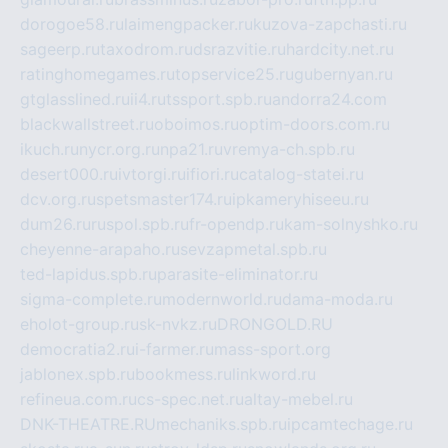
dorogoe58.ru
laimengpacker.ru
kuzova-zapchasti.ru
sageerp.ru
taxodrom.ru
dsrazvitie.ru
hardcity.net.ru
ratinghomegames.ru
topservice25.ru
gubernyan.ru
gtglasslined.ru
ii4.ru
tssport.spb.ru
andorra24.com
blackwallstreet.ru
oboimos.ru
optim-doors.com.ru
ikuch.ru
nycr.org.ru
npa21.ru
vremya-ch.spb.ru
desert000.ru
ivtorgi.ru
ifiori.ru
catalog-statei.ru
dcv.org.ru
spetsmaster174.ru
ipkameryhiseeu.ru
dum26.ru
ruspol.spb.ru
fr-opendp.ru
kam-solnyshko.ru
cheyenne-arapaho.ru
sevzapmetal.spb.ru
ted-lapidus.spb.ru
parasite-eliminator.ru
sigma-complete.ru
modernworld.ru
dama-moda.ru
eholot-group.ru
sk-nvkz.ru
DRONGOLD.RU
democratia2.ru
i-farmer.ru
mass-sport.org
jablonex.spb.ru
bookmess.ru
linkword.ru
refineua.com.ru
cs-spec.net.ru
altay-mebel.ru
DNK-THEATRE.RU
mechaniks.spb.ru
ipcamtechage.ru