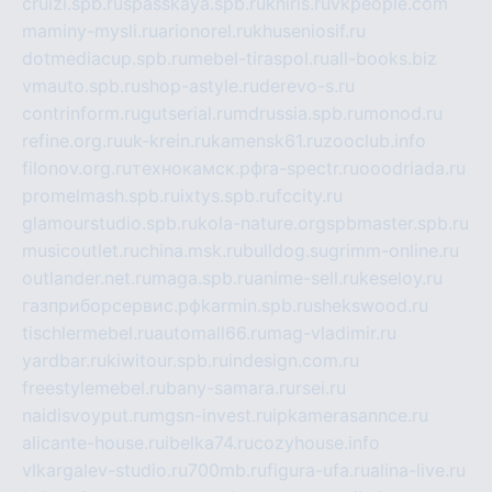
cruizi.spb.ru
spasskaya.spb.ru
kniris.ru
vkpeople.com
maminy-mysli.ru
arionorel.ru
khuseniosif.ru
dotmediacup.spb.ru
mebel-tiraspol.ru
all-books.biz
vmauto.spb.ru
shop-astyle.ru
derevo-s.ru
contrinform.ru
gutserial.ru
mdrussia.spb.ru
monod.ru
refine.org.ru
uk-krein.ru
kamensk61.ru
zooclub.info
filonov.org.ru
технокамск.рф
ra-spectr.ru
ooodriada.ru
promelmash.spb.ru
ixtys.spb.ru
fccity.ru
glamourstudio.spb.ru
kola-nature.org
spbmaster.spb.ru
musicoutlet.ru
china.msk.ru
bulldog.su
grimm-online.ru
outlander.net.ru
maga.spb.ru
anime-sell.ru
keseloy.ru
газприборсервис.рф
karmin.spb.ru
shekswood.ru
tischlermebel.ru
automall66.ru
mag-vladimir.ru
yardbar.ru
kiwitour.spb.ru
indesign.com.ru
freestylemebel.ru
bany-samara.ru
rsei.ru
naidisvoyput.ru
mgsn-invest.ru
ipkamerasannce.ru
alicante-house.ru
ibelka74.ru
cozyhouse.info
vlkargalev-studio.ru
700mb.ru
figura-ufa.ru
alina-live.ru