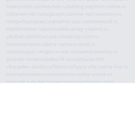
musicoutlet.ru
china.msk.ru
bulldog.su
grimm-online.ru
outlander.net.ru
maga.spb.ru
anime-sell.ru
keseloy.ru
газприборсервис.рф
karmin.spb.ru
shekswood.ru
tischlermebel.ru
automall66.ru
mag-vladimir.ru
yardbar.ru
kiwitour.spb.ru
indesign.com.ru
freestylemebel.ru
bany-samara.ru
rsei.ru
naidisvoyput.ru
mgsn-invest.ru
ipkamerasannce.ru
alicante-house.ru
ibelka74.ru
cozyhouse.info
vlkargalev-studio.ru
700mb.ru
figura-ufa.ru
alina-live.ru
belarusiannews.ru
womenknow.ru
dos-vniimk.ru
sega.net.ru
dv.net.ru
phenomenonsofhistory.com
telesputnik.net.ru
wall.pp.ru
pylesosroidmi.ru
gtc-clan.ru
cligs.ru
bibikazap.ru
popova.org.ru
netwhistler.spb.ru
bellvil.ru
bonzon.ru
iss-vladik.ru
defiparis.net.ru
las-gryzas.ru
amku.ru
electednews.spb.ru
feather.org.ru
spar72.ru
tankiigri.ru
dominus.com.ru
ibtree.ru
sanykool.pp.ru
unixlib.org.ru
menatep.spb.ru
gartenterrassen.ru
printeka.ru