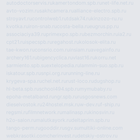
autodoctorservis.ru
kamertondom.spb.ru
net-life.net.ru
avto-vozim.ru
sakhcamera.ru
alliance-electro.spb.ru
stroyavt.ru
controlweb1.ru
tdsak74.ru
kinzozo-ru.ru
kvotka.ru
iron-snab.ru
costa-bella.ru
eugrus.pp.ru
associaciya39.ru
primexpo.spb.ru
bezmorchin.ru
ia2.ru
cpt21.ru
ispecspb.ru
regahost.ru
kolosok-elita.ru
tae-kwon.ru
consrio.com.ru
insiam.ru
avegainfo.ru
archery161.ru
bigencyclica.ru
vlast16.ru
korru.net
sarmiento.spb.su
extelopedia.ru
lammin-suo.spb.ru
iskatour.spb.ru
snpi.org.ru
running-line.ru
krygeva-spa.ru
chel.net.ru
rust-loco.ru
dugshop.ru
hl-beta.spb.ru
school494.spb.ru
mymubaby.ru
epoha-metalband.ru
ngr.spb.ru
rusgosnews.com
dieselvostok.ru
24hostel.msk.ru
w-dev.ru
f-ship.ru
regsmi.ru
filmnetwork.ru
malinasp.ru
kinosvin.ru
h2o-salon.ru
malutkayork.ru
deltaprim.spb.ru
tango-perm.ru
gooddir.ru
sgv.su
multiki-online.com
webkrasotki.com
cherinvest.ru
detskiy-ostrov.ru