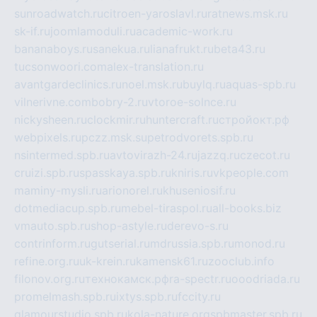
sunroadwatch.ru
citroen-yaroslavl.ru
ratnews.msk.ru
sk-if.ru
joomlamoduli.ru
academic-work.ru
bananaboys.ru
sanekua.ru
lianafrukt.ru
beta43.ru
tucsonwoori.com
alex-translation.ru
avantgardeclinics.ru
noel.msk.ru
buylq.ru
aquas-spb.ru
vilnerivne.com
bobry-2.ru
vtoroe-solnce.ru
nickysheen.ru
clockmir.ru
huntercraft.ru
стройокт.рф
webpixels.ru
pczz.msk.su
petrodvorets.spb.ru
nsintermed.spb.ru
avtovirazh-24.ru
jazzq.ru
czecot.ru
cruizi.spb.ru
spasskaya.spb.ru
kniris.ru
vkpeople.com
maminy-mysli.ru
arionorel.ru
khuseniosif.ru
dotmediacup.spb.ru
mebel-tiraspol.ru
all-books.biz
vmauto.spb.ru
shop-astyle.ru
derevo-s.ru
contrinform.ru
gutserial.ru
mdrussia.spb.ru
monod.ru
refine.org.ru
uk-krein.ru
kamensk61.ru
zooclub.info
filonov.org.ru
технокамск.рф
ra-spectr.ru
ooodriada.ru
promelmash.spb.ru
ixtys.spb.ru
fccity.ru
glamourstudio.spb.ru
kola-nature.org
spbmaster.spb.ru