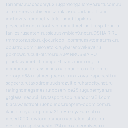
terramia.ru
academy62.ru
gardengallereya.ru
rti.com.ru
artem-news.ru
biserinca.ru
krasnodarkurort.com
imshowtv.ru
mebel-v-tule.ru
mobtopik.ru
pcsecurity.net.ru
tool-sib.ru
multimetrunit.ru
sp-tour.ru
fan-cs.ru
santeh-russia.ru
symbian9.net.ru
DSHAIR.RU
tmmotors.spb.ru
xjocuricopii.com
musavtomat.msk.ru
obustrojdom.ru
sovetcik.ru
ybaranovskaya.ru
ppknews.ru
cult-alshei.ru
JAPANRUSSIA.RU
proekciyamebel.ru
imper-finans.ru
rim.org.ru
glamourai.ru
brassminus.ru
zabor-pro.ru
ftn.pp.ru
dorogoe58.ru
laimengpacker.ru
kuzova-zapchasti.ru
sageerp.ru
taxodrom.ru
dsrazvitie.ru
hardcity.net.ru
ratinghomegames.ru
topservice25.ru
gubernyan.ru
gtglasslined.ru
ii4.ru
tssport.spb.ru
andorra24.com
blackwallstreet.ru
oboimos.ru
optim-doors.com.ru
ikuch.ru
nycr.org.ru
npa21.ru
vremya-ch.spb.ru
desert000.ru
ivtorgi.ru
ifiori.ru
catalog-statei.ru
dcv.org.ru
spetsmaster174.ru
ipkameryhiseeu.ru