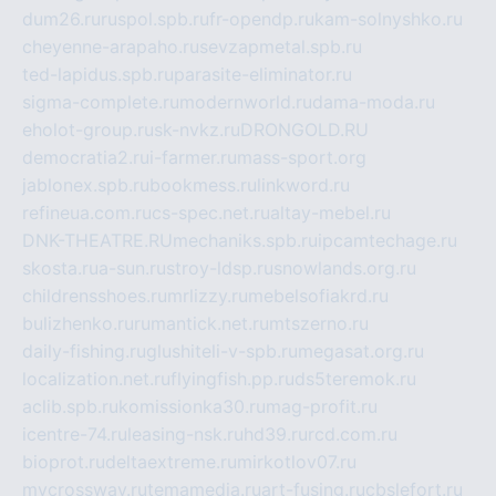
dum26.ru
ruspol.spb.ru
fr-opendp.ru
kam-solnyshko.ru
cheyenne-arapaho.ru
sevzapmetal.spb.ru
ted-lapidus.spb.ru
parasite-eliminator.ru
sigma-complete.ru
modernworld.ru
dama-moda.ru
eholot-group.ru
sk-nvkz.ru
DRONGOLD.RU
democratia2.ru
i-farmer.ru
mass-sport.org
jablonex.spb.ru
bookmess.ru
linkword.ru
refineua.com.ru
cs-spec.net.ru
altay-mebel.ru
DNK-THEATRE.RU
mechaniks.spb.ru
ipcamtechage.ru
skosta.ru
a-sun.ru
stroy-ldsp.ru
snowlands.org.ru
childrensshoes.ru
mrlizzy.ru
mebelsofiakrd.ru
bulizhenko.ru
rumantick.net.ru
mtszerno.ru
daily-fishing.ru
glushiteli-v-spb.ru
megasat.org.ru
localization.net.ru
flyingfish.pp.ru
ds5teremok.ru
aclib.spb.ru
komissionka30.ru
mag-profit.ru
icentre-74.ru
leasing-nsk.ru
hd39.ru
rcd.com.ru
bioprot.ru
deltaextreme.ru
mirkotlov07.ru
mycrossway.ru
temamedia.ru
art-fusing.ru
cbslefort.ru