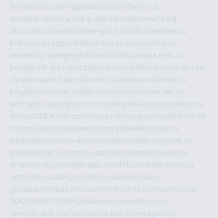
avrmotors.ru
art-galadesign.ru
tiffany-c.ru
ecostep-samara.ru
d-p.spb.ru
галактика73.рф
sko.com.ru
davitamebel-spb.ru
fotsis.ru
tesiaes.ru
kokoroyari.spb.ru
blesna-kazan.ru
mossilver.ru
lenderoq.ru
sergeydobrin.ru
tochkazvuka.msk.ru
people-of-art.ru
bezzubova.ru
clubtibet.ru
orior-aks.ru
dynamoauto.ru
szk-favorit.ru
carlines.ru
flatnsk.ru
kingbolenskaner.ru
alex-motor.ru
astroline.net.ru
act1.spb.ru
polyglot.com.ru
gidlipetsk.ru
ooo-driada.ru
detsad125.ru
mir-zdoroviya.ru
bruslanovo.ru
siterem.ru
council.spb.ru
лодкипатриот.рф
kafekolizey.ru
iclub.net.ru
gazon-easy.ru
sugarepilekb.ru
grinox.ru
pylesostineco.ru
msts-ozarenie.ru
kameryjooan.ru
artemovskij.ru
dopler.spb.ru
aid70.ru
metall-perm.ru
ndm.msk.ru
ratingzooshop.ru
apiaccess.ru
globalautotrade.info
bezverhovskoe.ru
drsschool.ru
ZOOSMART.SPB.RU
dalakony.ru
medikijob.ru
remontt.spb.ru
photostudia.spb.ru
myragon.ru