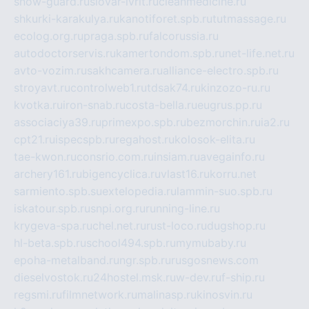
snow-guard.ru
slovar-ivrit.ru
cleanmedicine.ru
shkurki-karakulya.ru
kanotiforet.spb.ru
tutmassage.ru
ecolog.org.ru
praga.spb.ru
falcorussia.ru
autodoctorservis.ru
kamertondom.spb.ru
net-life.net.ru
avto-vozim.ru
sakhcamera.ru
alliance-electro.spb.ru
stroyavt.ru
controlweb1.ru
tdsak74.ru
kinzozo-ru.ru
kvotka.ru
iron-snab.ru
costa-bella.ru
eugrus.pp.ru
associaciya39.ru
primexpo.spb.ru
bezmorchin.ru
ia2.ru
cpt21.ru
ispecspb.ru
regahost.ru
kolosok-elita.ru
tae-kwon.ru
consrio.com.ru
insiam.ru
avegainfo.ru
archery161.ru
bigencyclica.ru
vlast16.ru
korru.net
sarmiento.spb.su
extelopedia.ru
lammin-suo.spb.ru
iskatour.spb.ru
snpi.org.ru
running-line.ru
krygeva-spa.ru
chel.net.ru
rust-loco.ru
dugshop.ru
hl-beta.spb.ru
school494.spb.ru
mymubaby.ru
epoha-metalband.ru
ngr.spb.ru
rusgosnews.com
dieselvostok.ru
24hostel.msk.ru
w-dev.ru
f-ship.ru
regsmi.ru
filmnetwork.ru
malinasp.ru
kinosvin.ru