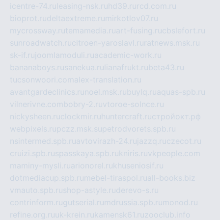
icentre-74.ru
leasing-nsk.ru
hd39.ru
rcd.com.ru
bioprot.ru
deltaextreme.ru
mirkotlov07.ru
mycrossway.ru
temamedia.ru
art-fusing.ru
cbslefort.ru
sunroadwatch.ru
citroen-yaroslavl.ru
ratnews.msk.ru
sk-if.ru
joomlamoduli.ru
academic-work.ru
bananaboys.ru
sanekua.ru
lianafrukt.ru
beta43.ru
tucsonwoori.com
alex-translation.ru
avantgardeclinics.ru
noel.msk.ru
buylq.ru
aquas-spb.ru
vilnerivne.com
bobry-2.ru
vtoroe-solnce.ru
nickysheen.ru
clockmir.ru
huntercraft.ru
стройокт.рф
webpixels.ru
pczz.msk.su
petrodvorets.spb.ru
nsintermed.spb.ru
avtovirazh-24.ru
jazzq.ru
czecot.ru
cruizi.spb.ru
spasskaya.spb.ru
kniris.ru
vkpeople.com
maminy-mysli.ru
arionorel.ru
khuseniosif.ru
dotmediacup.spb.ru
mebel-tiraspol.ru
all-books.biz
vmauto.spb.ru
shop-astyle.ru
derevo-s.ru
contrinform.ru
gutserial.ru
mdrussia.spb.ru
monod.ru
refine.org.ru
uk-krein.ru
kamensk61.ru
zooclub.info