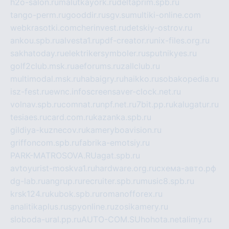
h2o-salon.ru
malutkayork.ru
deltaprim.spb.ru
tango-perm.ru
gooddir.ru
sgv.su
multiki-online.com
webkrasotki.com
cherinvest.ru
detskiy-ostrov.ru
ankou.spb.ru
alvesta1.ru
pdf-creator.ru
nix-files.org.ru
sakhatoday.ru
elektrikersymboler.ru
sputnikyes.ru
golf2club.msk.ru
aeforums.ru
zallclub.ru
multimodal.msk.ru
habaigry.ru
haikko.ru
sobakopedia.ru
isz-fest.ru
ewnc.info
screensaver-clock.net.ru
volnav.spb.ru
comnat.ru
npf.net.ru
7bit.pp.ru
kalugatur.ru
tesiaes.ru
card.com.ru
kazanka.spb.ru
gildiya-kuznecov.ru
kameryboavision.ru
griffoncom.spb.ru
fabrika-emotsiy.ru
PARK-MATROSOVA.RU
agat.spb.ru
avtoyurist-moskva1.ru
hardware.org.ru
схема-авто.рф
dg-lab.ru
angrup.ru
recruiter.spb.ru
music8.spb.ru
krsk124.ru
kubok.spb.ru
romanofforex.ru
analitikaplus.ru
spyonline.ru
zosikamery.ru
sloboda-ural.pp.ru
AUTO-COM.SU
hohota.net
alimy.ru