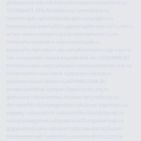
globalautotrade.info
bezverhovskoe.ru
drsschool.ru
ZOOSMART.SPB.RU
dalakony.ru
medikijob.ru
remontt.spb.ru
photostudia.spb.ru
myragon.ru
terramia.ru
academy62.ru
gardengallereya.ru
rti.com.ru
artem-news.ru
biserinca.ru
krasnodarkurort.com
imshowtv.ru
mebel-v-tule.ru
mobtopik.ru
pcsecurity.net.ru
tool-sib.ru
multimetrunit.ru
sp-tour.ru
fan-cs.ru
santeh-russia.ru
symbian9.net.ru
DSHAIR.RU
tmmotors.spb.ru
xjocuricopii.com
musavtomat.msk.ru
obustrojdom.ru
sovetcik.ru
ybaranovskaya.ru
ppknews.ru
cult-alshei.ru
JAPANRUSSIA.RU
proekciyamebel.ru
imper-finans.ru
rim.org.ru
glamourai.ru
brassminus.ru
zabor-pro.ru
ftn.pp.ru
dorogoe58.ru
laimengpacker.ru
kuzova-zapchasti.ru
sageerp.ru
taxodrom.ru
dsrazvitie.ru
hardcity.net.ru
ratinghomegames.ru
topservice25.ru
gubernyan.ru
gtglasslined.ru
ii4.ru
tssport.spb.ru
andorra24.com
blackwallstreet.ru
oboimos.ru
optim-doors.com.ru