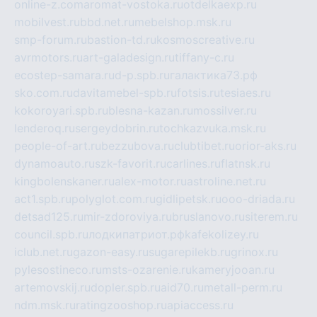
online-z.com
aromat-vostoka.ru
otdelkaexp.ru
mobilvest.ru
bbd.net.ru
mebelshop.msk.ru
smp-forum.ru
bastion-td.ru
kosmoscreative.ru
avrmotors.ru
art-galadesign.ru
tiffany-c.ru
ecostep-samara.ru
d-p.spb.ru
галактика73.рф
sko.com.ru
davitamebel-spb.ru
fotsis.ru
tesiaes.ru
kokoroyari.spb.ru
blesna-kazan.ru
mossilver.ru
lenderoq.ru
sergeydobrin.ru
tochkazvuka.msk.ru
people-of-art.ru
bezzubova.ru
clubtibet.ru
orior-aks.ru
dynamoauto.ru
szk-favorit.ru
carlines.ru
flatnsk.ru
kingbolenskaner.ru
alex-motor.ru
astroline.net.ru
act1.spb.ru
polyglot.com.ru
gidlipetsk.ru
ooo-driada.ru
detsad125.ru
mir-zdoroviya.ru
bruslanovo.ru
siterem.ru
council.spb.ru
лодкипатриот.рф
kafekolizey.ru
iclub.net.ru
gazon-easy.ru
sugarepilekb.ru
grinox.ru
pylesostineco.ru
msts-ozarenie.ru
kameryjooan.ru
artemovskij.ru
dopler.spb.ru
aid70.ru
metall-perm.ru
ndm.msk.ru
ratingzooshop.ru
apiaccess.ru