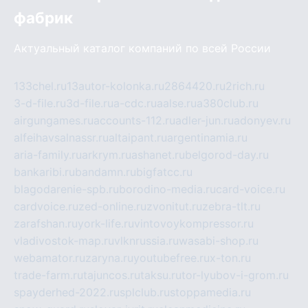
фабрик
Актуальный каталог компаний по всей России
133chel.ru
13autor-kolonka.ru
2864420.ru
2rich.ru
3-d-file.ru
3d-file.ru
a-cdc.ru
aalse.ru
a380club.ru
airgungames.ru
accounts-112.ru
adler-jun.ru
adonyev.ru
alfeihavsalnassr.ru
altaipant.ru
argentinamia.ru
aria-family.ru
arkrym.ru
ashanet.ru
belgorod-day.ru
bankaribi.ru
bandamn.ru
bigfatcc.ru
blagodarenie-spb.ru
borodino-media.ru
card-voice.ru
cardvoice.ru
zed-online.ru
zvonitut.ru
zebra-tlt.ru
zarafshan.ru
york-life.ru
vintovoykompressor.ru
vladivostok-map.ru
vlknrussia.ru
wasabi-shop.ru
webamator.ru
zaryna.ru
youtubefree.ru
x-ton.ru
trade-farm.ru
tajuncos.ru
taksu.ru
tor-lyubov-i-grom.ru
spayderhed-2022.ru
splclub.ru
stoppamedia.ru