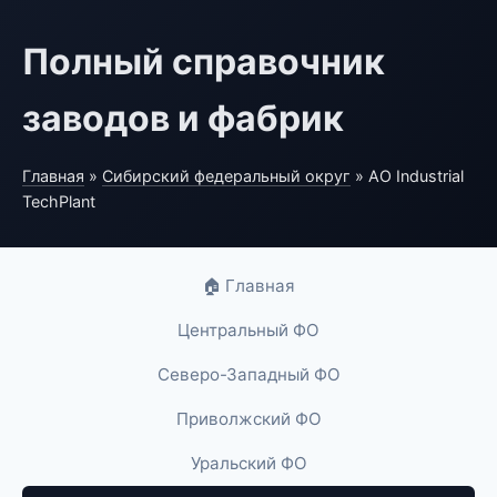
Полный справочник
заводов и фабрик
Главная
»
Сибирский федеральный округ
» АО Industrial
TechPlant
🏠 Главная
Центральный ФО
Северо-Западный ФО
Приволжский ФО
Уральский ФО