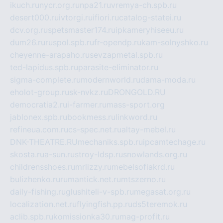
ikuch.ru
nycr.org.ru
npa21.ru
vremya-ch.spb.ru
desert000.ru
ivtorgi.ru
ifiori.ru
catalog-statei.ru
dcv.org.ru
spetsmaster174.ru
ipkameryhiseeu.ru
dum26.ru
ruspol.spb.ru
fr-opendp.ru
kam-solnyshko.ru
cheyenne-arapaho.ru
sevzapmetal.spb.ru
ted-lapidus.spb.ru
parasite-eliminator.ru
sigma-complete.ru
modernworld.ru
dama-moda.ru
eholot-group.ru
sk-nvkz.ru
DRONGOLD.RU
democratia2.ru
i-farmer.ru
mass-sport.org
jablonex.spb.ru
bookmess.ru
linkword.ru
refineua.com.ru
cs-spec.net.ru
altay-mebel.ru
DNK-THEATRE.RU
mechaniks.spb.ru
ipcamtechage.ru
skosta.ru
a-sun.ru
stroy-ldsp.ru
snowlands.org.ru
childrensshoes.ru
mrlizzy.ru
mebelsofiakrd.ru
bulizhenko.ru
rumantick.net.ru
mtszerno.ru
daily-fishing.ru
glushiteli-v-spb.ru
megasat.org.ru
localization.net.ru
flyingfish.pp.ru
ds5teremok.ru
aclib.spb.ru
komissionka30.ru
mag-profit.ru