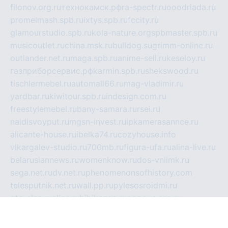
filonov.org.ru
технокамск.рф
ra-spectr.ru
ooodriada.ru
promelmash.spb.ru
ixtys.spb.ru
fccity.ru
glamourstudio.spb.ru
kola-nature.org
spbmaster.spb.ru
musicoutlet.ru
china.msk.ru
bulldog.su
grimm-online.ru
outlander.net.ru
maga.spb.ru
anime-sell.ru
keseloy.ru
газприборсервис.рф
karmin.spb.ru
shekswood.ru
tischlermebel.ru
automall66.ru
mag-vladimir.ru
yardbar.ru
kiwitour.spb.ru
indesign.com.ru
freestylemebel.ru
bany-samara.ru
rsei.ru
naidisvoyput.ru
mgsn-invest.ru
ipkamerasannce.ru
alicante-house.ru
ibelka74.ru
cozyhouse.info
vlkargalev-studio.ru
700mb.ru
figura-ufa.ru
alina-live.ru
belarusiannews.ru
womenknow.ru
dos-vniimk.ru
sega.net.ru
dv.net.ru
phenomenonsofhistory.com
telesputnik.net.ru
wall.pp.ru
pylesosroidmi.ru
gtc-clan.ru
cligs.ru
bibikazap.ru
popova.org.ru
netwhistler.spb.ru
bellvil.ru
bonzon.ru
iss-vladik.ru
defiparis.net.ru
las-gryzas.ru
amku.ru