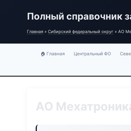
Полный справочник з
Главная
»
Сибирский федеральный округ
» АО Ме
🏠 Главная
Центральный ФО
Севе
АО Мехатроник