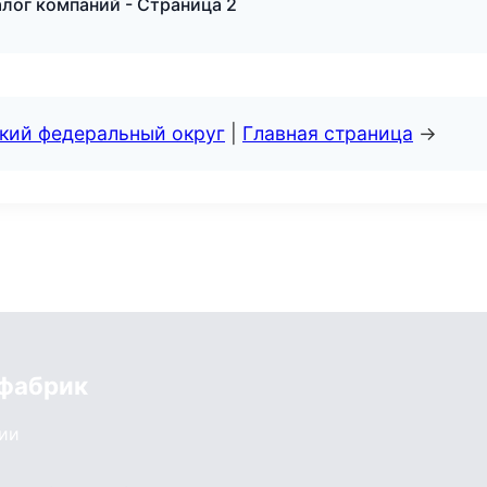
лог компаний - Страница 2
ский федеральный округ
|
Главная страница
→
 фабрик
сии