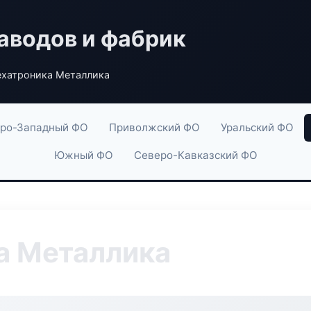
аводов и фабрик
хатроника Металлика
ро-Западный ФО
Приволжский ФО
Уральский ФО
Южный ФО
Северо-Кавказский ФО
а Металлика