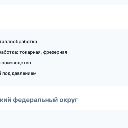
еталлообработка
аботка: токарная, фрезерная
 производство
ё под давлением
ский федеральный округ