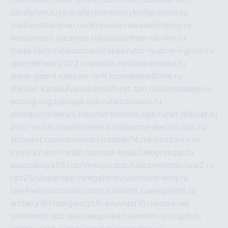
zarafshan.ru
york-life.ru
vintovoykompressor.ru
vladivostok-map.ru
vlknrussia.ru
wasabi-shop.ru
webamator.ru
zaryna.ru
youtubefree.ru
x-ton.ru
trade-farm.ru
tajuncos.ru
taksu.ru
tor-lyubov-i-grom.ru
spayderhed-2022.ru
splclub.ru
stoppamedia.ru
snow-guard.ru
slovar-ivrit.ru
cleanmedicine.ru
shkurki-karakulya.ru
kanotiforet.spb.ru
tutmassage.ru
ecolog.org.ru
praga.spb.ru
falcorussia.ru
autodoctorservis.ru
kamertondom.spb.ru
net-life.net.ru
avto-vozim.ru
sakhcamera.ru
alliance-electro.spb.ru
stroyavt.ru
controlweb1.ru
tdsak74.ru
kinzozo-ru.ru
kvotka.ru
iron-snab.ru
costa-bella.ru
eugrus.pp.ru
associaciya39.ru
primexpo.spb.ru
bezmorchin.ru
ia2.ru
cpt21.ru
ispecspb.ru
regahost.ru
kolosok-elita.ru
tae-kwon.ru
consrio.com.ru
insiam.ru
avegainfo.ru
archery161.ru
bigencyclica.ru
vlast16.ru
korru.net
sarmiento.spb.su
extelopedia.ru
lammin-suo.spb.ru