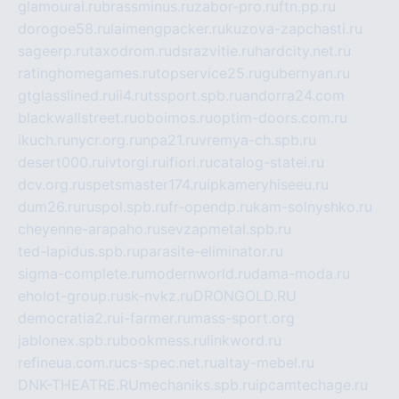
glamourai.ru
brassminus.ru
zabor-pro.ru
ftn.pp.ru
dorogoe58.ru
laimengpacker.ru
kuzova-zapchasti.ru
sageerp.ru
taxodrom.ru
dsrazvitie.ru
hardcity.net.ru
ratinghomegames.ru
topservice25.ru
gubernyan.ru
gtglasslined.ru
ii4.ru
tssport.spb.ru
andorra24.com
blackwallstreet.ru
oboimos.ru
optim-doors.com.ru
ikuch.ru
nycr.org.ru
npa21.ru
vremya-ch.spb.ru
desert000.ru
ivtorgi.ru
ifiori.ru
catalog-statei.ru
dcv.org.ru
spetsmaster174.ru
ipkameryhiseeu.ru
dum26.ru
ruspol.spb.ru
fr-opendp.ru
kam-solnyshko.ru
cheyenne-arapaho.ru
sevzapmetal.spb.ru
ted-lapidus.spb.ru
parasite-eliminator.ru
sigma-complete.ru
modernworld.ru
dama-moda.ru
eholot-group.ru
sk-nvkz.ru
DRONGOLD.RU
democratia2.ru
i-farmer.ru
mass-sport.org
jablonex.spb.ru
bookmess.ru
linkword.ru
refineua.com.ru
cs-spec.net.ru
altay-mebel.ru
DNK-THEATRE.RU
mechaniks.spb.ru
ipcamtechage.ru