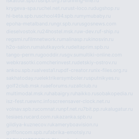
iskatour.spb.ru
snpi.org.ru
running-line.ru
krygeva-spa.ru
chel.net.ru
rust-loco.ru
dugshop.ru
hl-beta.spb.ru
school494.spb.ru
mymubaby.ru
epoha-metalband.ru
ngr.spb.ru
rusgosnews.com
dieselvostok.ru
24hostel.msk.ru
w-dev.ru
f-ship.ru
regsmi.ru
filmnetwork.ru
malinasp.ru
kinosvin.ru
h2o-salon.ru
malutkayork.ru
deltaprim.spb.ru
tango-perm.ru
gooddir.ru
sgv.su
multiki-online.com
webkrasotki.com
cherinvest.ru
detskiy-ostrov.ru
ankou.spb.ru
alvesta1.ru
pdf-creator.ru
nix-files.org.ru
sakhatoday.ru
elektrikersymboler.ru
sputnikyes.ru
golf2club.msk.ru
aeforums.ru
zallclub.ru
multimodal.msk.ru
habaigry.ru
haikko.ru
sobakopedia.ru
isz-fest.ru
ewnc.info
screensaver-clock.net.ru
volnav.spb.ru
comnat.ru
npf.net.ru
7bit.pp.ru
kalugatur.ru
tesiaes.ru
card.com.ru
kazanka.spb.ru
gildiya-kuznecov.ru
kameryboavision.ru
griffoncom.spb.ru
fabrika-emotsiy.ru