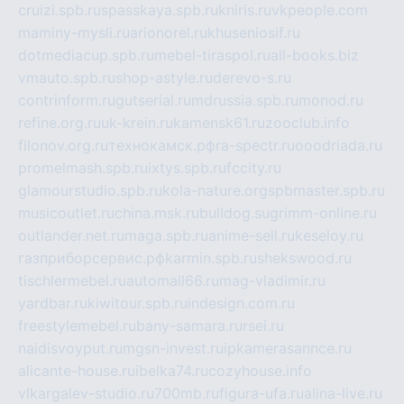
cruizi.spb.ru
spasskaya.spb.ru
kniris.ru
vkpeople.com
maminy-mysli.ru
arionorel.ru
khuseniosif.ru
dotmediacup.spb.ru
mebel-tiraspol.ru
all-books.biz
vmauto.spb.ru
shop-astyle.ru
derevo-s.ru
contrinform.ru
gutserial.ru
mdrussia.spb.ru
monod.ru
refine.org.ru
uk-krein.ru
kamensk61.ru
zooclub.info
filonov.org.ru
технокамск.рф
ra-spectr.ru
ooodriada.ru
promelmash.spb.ru
ixtys.spb.ru
fccity.ru
glamourstudio.spb.ru
kola-nature.org
spbmaster.spb.ru
musicoutlet.ru
china.msk.ru
bulldog.su
grimm-online.ru
outlander.net.ru
maga.spb.ru
anime-sell.ru
keseloy.ru
газприборсервис.рф
karmin.spb.ru
shekswood.ru
tischlermebel.ru
automall66.ru
mag-vladimir.ru
yardbar.ru
kiwitour.spb.ru
indesign.com.ru
freestylemebel.ru
bany-samara.ru
rsei.ru
naidisvoyput.ru
mgsn-invest.ru
ipkamerasannce.ru
alicante-house.ru
ibelka74.ru
cozyhouse.info
vlkargalev-studio.ru
700mb.ru
figura-ufa.ru
alina-live.ru