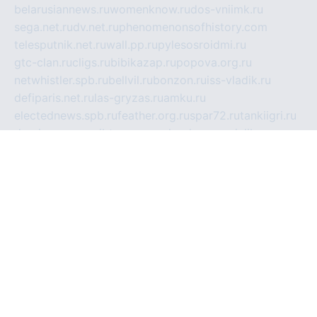
belarusiannews.ru
womenknow.ru
dos-vniimk.ru
sega.net.ru
dv.net.ru
phenomenonsofhistory.com
telesputnik.net.ru
wall.pp.ru
pylesosroidmi.ru
gtc-clan.ru
cligs.ru
bibikazap.ru
popova.org.ru
netwhistler.spb.ru
bellvil.ru
bonzon.ru
iss-vladik.ru
defiparis.net.ru
las-gryzas.ru
amku.ru
electednews.spb.ru
feather.org.ru
spar72.ru
tankiigri.ru
dominus.com.ru
ibtree.ru
sanykool.pp.ru
unixlib.org.ru
menatep.spb.ru
gartenterrassen.ru
printeka.ru
skvozilka.com.ru
parkovka-pub.ru
lovemobi.ru
art-ru.ru
emulatorz.com.ru
alucomp.com.ru
tatforum.com.ru
alternativa-profi.ru
dermakler.ru
artsurvey.ru
aredir.ru
khimspas.ru
centr-maxi.ru
2018r.ru
bort-stomer-defort.ru
professional2.ru
gibsons.ru
artselena.ru
art-pilot.ru
ingredient.spb.ru
npfpolimer.spb.ru
argentum.spb.ru
hom-edu.ru
af-num.ru
cashadvanceamericasev.org
trexp.spb.ru
apteka-gerzena.ru
vasilyevka.msk.ru