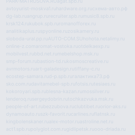
PARK-MATROSOVA.RU
agat.spb.ru
avtoyurist-moskva1.ru
hardware.org.ru
схема-авто.рф
dg-lab.ru
angrup.ru
recruiter.spb.ru
music8.spb.ru
krsk124.ru
kubok.spb.ru
romanofforex.ru
analitikaplus.ru
spyonline.ru
zosikamery.ru
sloboda-ural.pp.ru
AUTO-COM.SU
hohota.net
alimy.ru
online-z.com
aromat-vostoka.ru
otdelkaexp.ru
mobilvest.ru
bbd.net.ru
mebelshop.msk.ru
smp-forum.ru
bastion-td.ru
kosmoscreative.ru
avrmotors.ru
art-galadesign.ru
tiffany-c.ru
ecostep-samara.ru
d-p.spb.ru
галактика73.рф
sko.com.ru
davitamebel-spb.ru
fotsis.ru
tesiaes.ru
kokoroyari.spb.ru
blesna-kazan.ru
mossilver.ru
lenderoq.ru
sergeydobrin.ru
tochkazvuka.msk.ru
people-of-art.ru
bezzubova.ru
clubtibet.ru
orior-aks.ru
dynamoauto.ru
szk-favorit.ru
carlines.ru
flatnsk.ru
kingbolenskaner.ru
alex-motor.ru
astroline.net.ru
act1.spb.ru
polyglot.com.ru
gidlipetsk.ru
ooo-driada.ru