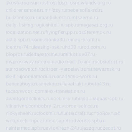
skosta.ru
a-sun.ru
stroy-ldsp.ru
snowlands.org.ru
childrensshoes.ru
mrlizzy.ru
mebelsofiakrd.ru
bulizhenko.ru
rumantick.net.ru
mtszerno.ru
daily-fishing.ru
glushiteli-v-spb.ru
megasat.org.ru
localization.net.ru
flyingfish.pp.ru
ds5teremok.ru
aclib.spb.ru
komissionka30.ru
mag-profit.ru
icentre-74.ru
leasing-nsk.ru
hd39.ru
rcd.com.ru
bioprot.ru
deltaextreme.ru
mirkotlov07.ru
mycrossway.ru
temamedia.ru
art-fusing.ru
cbslefort.ru
sunroadwatch.ru
citroen-yaroslavl.ru
ratnews.msk.ru
sk-if.ru
joomlamoduli.ru
academic-work.ru
bananaboys.ru
sanekua.ru
lianafrukt.ru
beta43.ru
tucsonwoori.com
alex-translation.ru
avantgardeclinics.ru
noel.msk.ru
buylq.ru
aquas-spb.ru
vilnerivne.com
bobry-2.ru
vtoroe-solnce.ru
nickysheen.ru
clockmir.ru
huntercraft.ru
стройокт.рф
webpixels.ru
pczz.msk.su
petrodvorets.spb.ru
nsintermed.spb.ru
avtovirazh-24.ru
jazzq.ru
czecot.ru