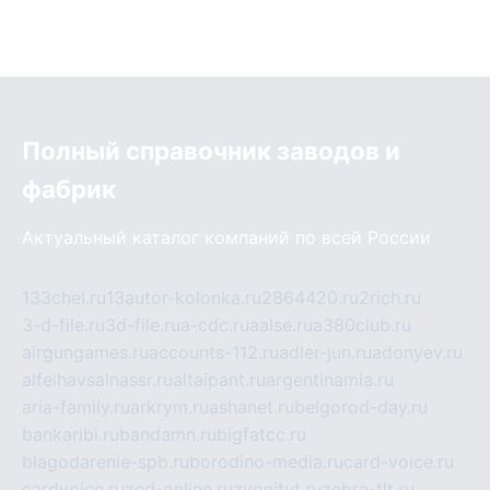
Полный справочник заводов и
фабрик
Актуальный каталог компаний по всей России
133chel.ru
13autor-kolonka.ru
2864420.ru
2rich.ru
3-d-file.ru
3d-file.ru
a-cdc.ru
aalse.ru
a380club.ru
airgungames.ru
accounts-112.ru
adler-jun.ru
adonyev.ru
alfeihavsalnassr.ru
altaipant.ru
argentinamia.ru
aria-family.ru
arkrym.ru
ashanet.ru
belgorod-day.ru
bankaribi.ru
bandamn.ru
bigfatcc.ru
blagodarenie-spb.ru
borodino-media.ru
card-voice.ru
cardvoice.ru
zed-online.ru
zvonitut.ru
zebra-tlt.ru