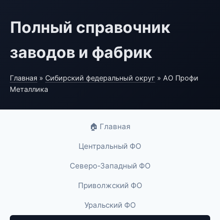
Полный справочник
заводов и фабрик
Главная
»
Сибирский федеральный округ
» АО Профи
Металлика
🏠 Главная
Центральный ФО
Северо-Западный ФО
Приволжский ФО
Уральский ФО