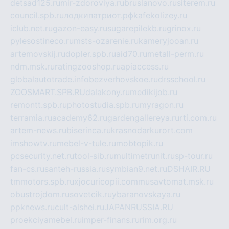
detsad125.ru
mir-zdoroviya.ru
bruslanovo.ru
siterem.ru
council.spb.ru
лодкипатриот.рф
kafekolizey.ru
iclub.net.ru
gazon-easy.ru
sugarepilekb.ru
grinox.ru
pylesostineco.ru
msts-ozarenie.ru
kameryjooan.ru
artemovskij.ru
dopler.spb.ru
aid70.ru
metall-perm.ru
ndm.msk.ru
ratingzooshop.ru
apiaccess.ru
globalautotrade.info
bezverhovskoe.ru
drsschool.ru
ZOOSMART.SPB.RU
dalakony.ru
medikijob.ru
remontt.spb.ru
photostudia.spb.ru
myragon.ru
terramia.ru
academy62.ru
gardengallereya.ru
rti.com.ru
artem-news.ru
biserinca.ru
krasnodarkurort.com
imshowtv.ru
mebel-v-tule.ru
mobtopik.ru
pcsecurity.net.ru
tool-sib.ru
multimetrunit.ru
sp-tour.ru
fan-cs.ru
santeh-russia.ru
symbian9.net.ru
DSHAIR.RU
tmmotors.spb.ru
xjocuricopii.com
musavtomat.msk.ru
obustrojdom.ru
sovetcik.ru
ybaranovskaya.ru
ppknews.ru
cult-alshei.ru
JAPANRUSSIA.RU
proekciyamebel.ru
imper-finans.ru
rim.org.ru