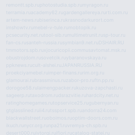
remontt.spb.ru
photostudia.spb.ru
myragon.ru
terramia.ru
academy62.ru
gardengallereya.ru
rti.com.ru
artem-news.ru
biserinca.ru
krasnodarkurort.com
imshowtv.ru
mebel-v-tule.ru
mobtopik.ru
pcsecurity.net.ru
tool-sib.ru
multimetrunit.ru
sp-tour.ru
fan-cs.ru
santeh-russia.ru
symbian9.net.ru
DSHAIR.RU
tmmotors.spb.ru
xjocuricopii.com
musavtomat.msk.ru
obustrojdom.ru
sovetcik.ru
ybaranovskaya.ru
ppknews.ru
cult-alshei.ru
JAPANRUSSIA.RU
proekciyamebel.ru
imper-finans.ru
rim.org.ru
glamourai.ru
brassminus.ru
zabor-pro.ru
ftn.pp.ru
dorogoe58.ru
laimengpacker.ru
kuzova-zapchasti.ru
sageerp.ru
taxodrom.ru
dsrazvitie.ru
hardcity.net.ru
ratinghomegames.ru
topservice25.ru
gubernyan.ru
gtglasslined.ru
ii4.ru
tssport.spb.ru
andorra24.com
blackwallstreet.ru
oboimos.ru
optim-doors.com.ru
ikuch.ru
nycr.org.ru
npa21.ru
vremya-ch.spb.ru
desert000.ru
ivtorgi.ru
ifiori.ru
catalog-statei.ru