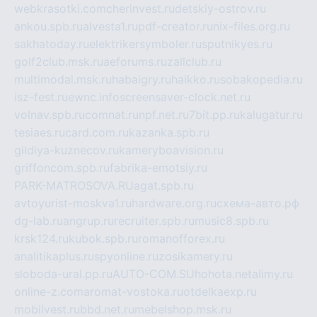
webkrasotki.com
cherinvest.ru
detskiy-ostrov.ru
ankou.spb.ru
alvesta1.ru
pdf-creator.ru
nix-files.org.ru
sakhatoday.ru
elektrikersymboler.ru
sputnikyes.ru
golf2club.msk.ru
aeforums.ru
zallclub.ru
multimodal.msk.ru
habaigry.ru
haikko.ru
sobakopedia.ru
isz-fest.ru
ewnc.info
screensaver-clock.net.ru
volnav.spb.ru
comnat.ru
npf.net.ru
7bit.pp.ru
kalugatur.ru
tesiaes.ru
card.com.ru
kazanka.spb.ru
gildiya-kuznecov.ru
kameryboavision.ru
griffoncom.spb.ru
fabrika-emotsiy.ru
PARK-MATROSOVA.RU
agat.spb.ru
avtoyurist-moskva1.ru
hardware.org.ru
схема-авто.рф
dg-lab.ru
angrup.ru
recruiter.spb.ru
music8.spb.ru
krsk124.ru
kubok.spb.ru
romanofforex.ru
analitikaplus.ru
spyonline.ru
zosikamery.ru
sloboda-ural.pp.ru
AUTO-COM.SU
hohota.net
alimy.ru
online-z.com
aromat-vostoka.ru
otdelkaexp.ru
mobilvest.ru
bbd.net.ru
mebelshop.msk.ru