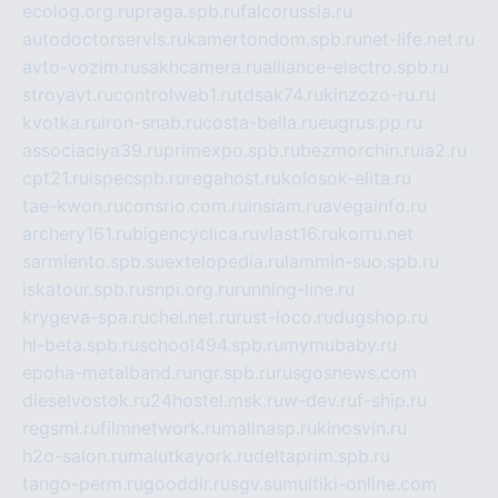
ecolog.org.ru
praga.spb.ru
falcorussia.ru
autodoctorservis.ru
kamertondom.spb.ru
net-life.net.ru
avto-vozim.ru
sakhcamera.ru
alliance-electro.spb.ru
stroyavt.ru
controlweb1.ru
tdsak74.ru
kinzozo-ru.ru
kvotka.ru
iron-snab.ru
costa-bella.ru
eugrus.pp.ru
associaciya39.ru
primexpo.spb.ru
bezmorchin.ru
ia2.ru
cpt21.ru
ispecspb.ru
regahost.ru
kolosok-elita.ru
tae-kwon.ru
consrio.com.ru
insiam.ru
avegainfo.ru
archery161.ru
bigencyclica.ru
vlast16.ru
korru.net
sarmiento.spb.su
extelopedia.ru
lammin-suo.spb.ru
iskatour.spb.ru
snpi.org.ru
running-line.ru
krygeva-spa.ru
chel.net.ru
rust-loco.ru
dugshop.ru
hl-beta.spb.ru
school494.spb.ru
mymubaby.ru
epoha-metalband.ru
ngr.spb.ru
rusgosnews.com
dieselvostok.ru
24hostel.msk.ru
w-dev.ru
f-ship.ru
regsmi.ru
filmnetwork.ru
malinasp.ru
kinosvin.ru
h2o-salon.ru
malutkayork.ru
deltaprim.spb.ru
tango-perm.ru
gooddir.ru
sgv.su
multiki-online.com