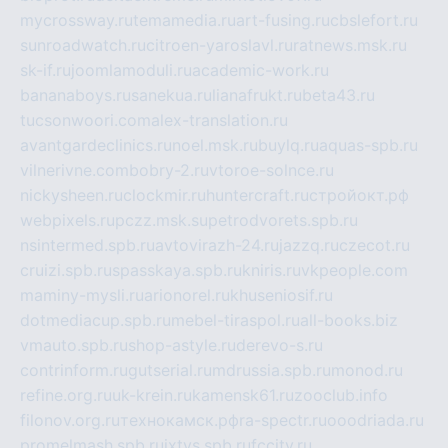
mycrossway.ru
temamedia.ru
art-fusing.ru
cbslefort.ru
sunroadwatch.ru
citroen-yaroslavl.ru
ratnews.msk.ru
sk-if.ru
joomlamoduli.ru
academic-work.ru
bananaboys.ru
sanekua.ru
lianafrukt.ru
beta43.ru
tucsonwoori.com
alex-translation.ru
avantgardeclinics.ru
noel.msk.ru
buylq.ru
aquas-spb.ru
vilnerivne.com
bobry-2.ru
vtoroe-solnce.ru
nickysheen.ru
clockmir.ru
huntercraft.ru
стройокт.рф
webpixels.ru
pczz.msk.su
petrodvorets.spb.ru
nsintermed.spb.ru
avtovirazh-24.ru
jazzq.ru
czecot.ru
cruizi.spb.ru
spasskaya.spb.ru
kniris.ru
vkpeople.com
maminy-mysli.ru
arionorel.ru
khuseniosif.ru
dotmediacup.spb.ru
mebel-tiraspol.ru
all-books.biz
vmauto.spb.ru
shop-astyle.ru
derevo-s.ru
contrinform.ru
gutserial.ru
mdrussia.spb.ru
monod.ru
refine.org.ru
uk-krein.ru
kamensk61.ru
zooclub.info
filonov.org.ru
технокамск.рф
ra-spectr.ru
ooodriada.ru
promelmash.spb.ru
ixtys.spb.ru
fccity.ru