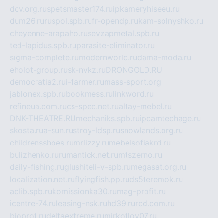
dcv.org.ru
spetsmaster174.ru
ipkameryhiseeu.ru
dum26.ru
ruspol.spb.ru
fr-opendp.ru
kam-solnyshko.ru
cheyenne-arapaho.ru
sevzapmetal.spb.ru
ted-lapidus.spb.ru
parasite-eliminator.ru
sigma-complete.ru
modernworld.ru
dama-moda.ru
eholot-group.ru
sk-nvkz.ru
DRONGOLD.RU
democratia2.ru
i-farmer.ru
mass-sport.org
jablonex.spb.ru
bookmess.ru
linkword.ru
refineua.com.ru
cs-spec.net.ru
altay-mebel.ru
DNK-THEATRE.RU
mechaniks.spb.ru
ipcamtechage.ru
skosta.ru
a-sun.ru
stroy-ldsp.ru
snowlands.org.ru
childrensshoes.ru
mrlizzy.ru
mebelsofiakrd.ru
bulizhenko.ru
rumantick.net.ru
mtszerno.ru
daily-fishing.ru
glushiteli-v-spb.ru
megasat.org.ru
localization.net.ru
flyingfish.pp.ru
ds5teremok.ru
aclib.spb.ru
komissionka30.ru
mag-profit.ru
icentre-74.ru
leasing-nsk.ru
hd39.ru
rcd.com.ru
bioprot.ru
deltaextreme.ru
mirkotlov07.ru