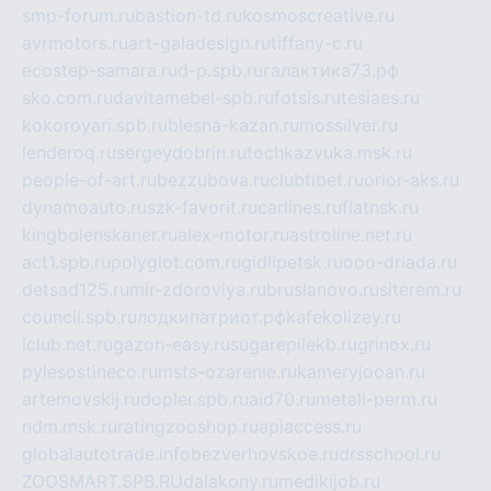
smp-forum.ru
bastion-td.ru
kosmoscreative.ru
avrmotors.ru
art-galadesign.ru
tiffany-c.ru
ecostep-samara.ru
d-p.spb.ru
галактика73.рф
sko.com.ru
davitamebel-spb.ru
fotsis.ru
tesiaes.ru
kokoroyari.spb.ru
blesna-kazan.ru
mossilver.ru
lenderoq.ru
sergeydobrin.ru
tochkazvuka.msk.ru
people-of-art.ru
bezzubova.ru
clubtibet.ru
orior-aks.ru
dynamoauto.ru
szk-favorit.ru
carlines.ru
flatnsk.ru
kingbolenskaner.ru
alex-motor.ru
astroline.net.ru
act1.spb.ru
polyglot.com.ru
gidlipetsk.ru
ooo-driada.ru
detsad125.ru
mir-zdoroviya.ru
bruslanovo.ru
siterem.ru
council.spb.ru
лодкипатриот.рф
kafekolizey.ru
iclub.net.ru
gazon-easy.ru
sugarepilekb.ru
grinox.ru
pylesostineco.ru
msts-ozarenie.ru
kameryjooan.ru
artemovskij.ru
dopler.spb.ru
aid70.ru
metall-perm.ru
ndm.msk.ru
ratingzooshop.ru
apiaccess.ru
globalautotrade.info
bezverhovskoe.ru
drsschool.ru
ZOOSMART.SPB.RU
dalakony.ru
medikijob.ru