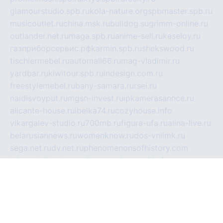
glamourstudio.spb.ru
kola-nature.org
spbmaster.spb.ru
musicoutlet.ru
china.msk.ru
bulldog.su
grimm-online.ru
outlander.net.ru
maga.spb.ru
anime-sell.ru
keseloy.ru
газприборсервис.рф
karmin.spb.ru
shekswood.ru
tischlermebel.ru
automall66.ru
mag-vladimir.ru
yardbar.ru
kiwitour.spb.ru
indesign.com.ru
freestylemebel.ru
bany-samara.ru
rsei.ru
naidisvoyput.ru
mgsn-invest.ru
ipkamerasannce.ru
alicante-house.ru
ibelka74.ru
cozyhouse.info
vlkargalev-studio.ru
700mb.ru
figura-ufa.ru
alina-live.ru
belarusiannews.ru
womenknow.ru
dos-vniimk.ru
sega.net.ru
dv.net.ru
phenomenonsofhistory.com
telesputnik.net.ru
wall.pp.ru
pylesosroidmi.ru
gtc-clan.ru
cligs.ru
bibikazap.ru
popova.org.ru
netwhistler.spb.ru
bellvil.ru
bonzon.ru
iss-vladik.ru
defiparis.net.ru
las-gryzas.ru
amku.ru
electednews.spb.ru
feather.org.ru
spar72.ru
tankiigri.ru
dominus.com.ru
ibtree.ru
sanykool.pp.ru
unixlib.org.ru