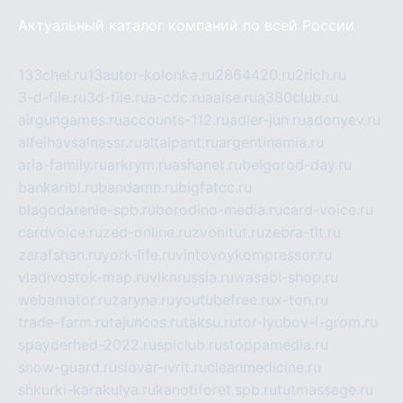
Актуальный каталог компаний по всей России
133chel.ru
13autor-kolonka.ru
2864420.ru
2rich.ru
3-d-file.ru
3d-file.ru
a-cdc.ru
aalse.ru
a380club.ru
airgungames.ru
accounts-112.ru
adler-jun.ru
adonyev.ru
alfeihavsalnassr.ru
altaipant.ru
argentinamia.ru
aria-family.ru
arkrym.ru
ashanet.ru
belgorod-day.ru
bankaribi.ru
bandamn.ru
bigfatcc.ru
blagodarenie-spb.ru
borodino-media.ru
card-voice.ru
cardvoice.ru
zed-online.ru
zvonitut.ru
zebra-tlt.ru
zarafshan.ru
york-life.ru
vintovoykompressor.ru
vladivostok-map.ru
vlknrussia.ru
wasabi-shop.ru
webamator.ru
zaryna.ru
youtubefree.ru
x-ton.ru
trade-farm.ru
tajuncos.ru
taksu.ru
tor-lyubov-i-grom.ru
spayderhed-2022.ru
splclub.ru
stoppamedia.ru
snow-guard.ru
slovar-ivrit.ru
cleanmedicine.ru
shkurki-karakulya.ru
kanotiforet.spb.ru
tutmassage.ru