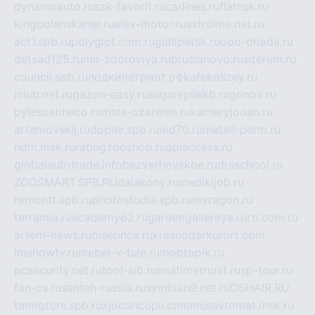
dynamoauto.ru
szk-favorit.ru
carlines.ru
flatnsk.ru
kingbolenskaner.ru
alex-motor.ru
astroline.net.ru
act1.spb.ru
polyglot.com.ru
gidlipetsk.ru
ooo-driada.ru
detsad125.ru
mir-zdoroviya.ru
bruslanovo.ru
siterem.ru
council.spb.ru
лодкипатриот.рф
kafekolizey.ru
iclub.net.ru
gazon-easy.ru
sugarepilekb.ru
grinox.ru
pylesostineco.ru
msts-ozarenie.ru
kameryjooan.ru
artemovskij.ru
dopler.spb.ru
aid70.ru
metall-perm.ru
ndm.msk.ru
ratingzooshop.ru
apiaccess.ru
globalautotrade.info
bezverhovskoe.ru
drsschool.ru
ZOOSMART.SPB.RU
dalakony.ru
medikijob.ru
remontt.spb.ru
photostudia.spb.ru
myragon.ru
terramia.ru
academy62.ru
gardengallereya.ru
rti.com.ru
artem-news.ru
biserinca.ru
krasnodarkurort.com
imshowtv.ru
mebel-v-tule.ru
mobtopik.ru
pcsecurity.net.ru
tool-sib.ru
multimetrunit.ru
sp-tour.ru
fan-cs.ru
santeh-russia.ru
symbian9.net.ru
DSHAIR.RU
tmmotors.spb.ru
xjocuricopii.com
musavtomat.msk.ru