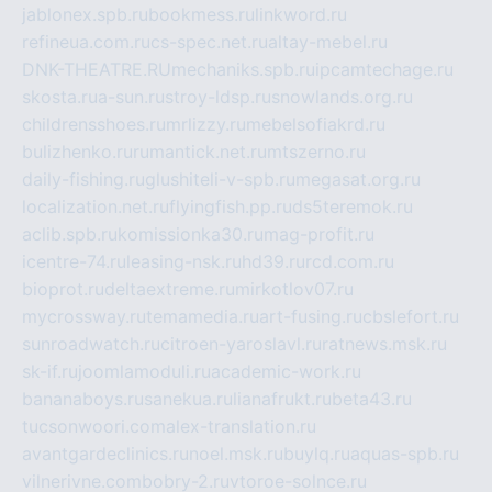
jablonex.spb.ru
bookmess.ru
linkword.ru
refineua.com.ru
cs-spec.net.ru
altay-mebel.ru
DNK-THEATRE.RU
mechaniks.spb.ru
ipcamtechage.ru
skosta.ru
a-sun.ru
stroy-ldsp.ru
snowlands.org.ru
childrensshoes.ru
mrlizzy.ru
mebelsofiakrd.ru
bulizhenko.ru
rumantick.net.ru
mtszerno.ru
daily-fishing.ru
glushiteli-v-spb.ru
megasat.org.ru
localization.net.ru
flyingfish.pp.ru
ds5teremok.ru
aclib.spb.ru
komissionka30.ru
mag-profit.ru
icentre-74.ru
leasing-nsk.ru
hd39.ru
rcd.com.ru
bioprot.ru
deltaextreme.ru
mirkotlov07.ru
mycrossway.ru
temamedia.ru
art-fusing.ru
cbslefort.ru
sunroadwatch.ru
citroen-yaroslavl.ru
ratnews.msk.ru
sk-if.ru
joomlamoduli.ru
academic-work.ru
bananaboys.ru
sanekua.ru
lianafrukt.ru
beta43.ru
tucsonwoori.com
alex-translation.ru
avantgardeclinics.ru
noel.msk.ru
buylq.ru
aquas-spb.ru
vilnerivne.com
bobry-2.ru
vtoroe-solnce.ru