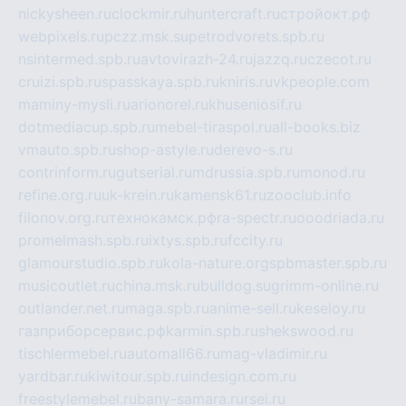
nickysheen.ru
clockmir.ru
huntercraft.ru
стройокт.рф
webpixels.ru
pczz.msk.su
petrodvorets.spb.ru
nsintermed.spb.ru
avtovirazh-24.ru
jazzq.ru
czecot.ru
cruizi.spb.ru
spasskaya.spb.ru
kniris.ru
vkpeople.com
maminy-mysli.ru
arionorel.ru
khuseniosif.ru
dotmediacup.spb.ru
mebel-tiraspol.ru
all-books.biz
vmauto.spb.ru
shop-astyle.ru
derevo-s.ru
contrinform.ru
gutserial.ru
mdrussia.spb.ru
monod.ru
refine.org.ru
uk-krein.ru
kamensk61.ru
zooclub.info
filonov.org.ru
технокамск.рф
ra-spectr.ru
ooodriada.ru
promelmash.spb.ru
ixtys.spb.ru
fccity.ru
glamourstudio.spb.ru
kola-nature.org
spbmaster.spb.ru
musicoutlet.ru
china.msk.ru
bulldog.su
grimm-online.ru
outlander.net.ru
maga.spb.ru
anime-sell.ru
keseloy.ru
газприборсервис.рф
karmin.spb.ru
shekswood.ru
tischlermebel.ru
automall66.ru
mag-vladimir.ru
yardbar.ru
kiwitour.spb.ru
indesign.com.ru
freestylemebel.ru
bany-samara.ru
rsei.ru