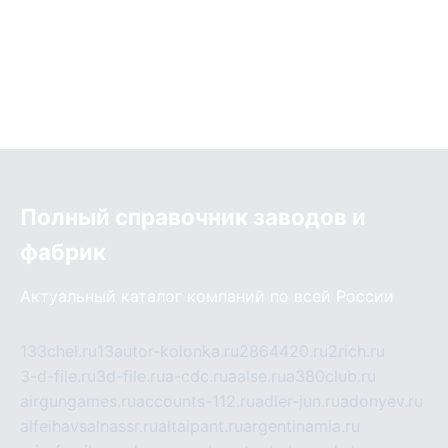
Полный справочник заводов и
фабрик
Актуальный каталог компаний по всей России
133chel.ru
13autor-kolonka.ru
2864420.ru
2rich.ru
3-d-file.ru
3d-file.ru
a-cdc.ru
aalse.ru
a380club.ru
airgungames.ru
accounts-112.ru
adler-jun.ru
adonyev.ru
alfeihavsalnassr.ru
altaipant.ru
argentinamia.ru