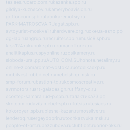
tesiaes.ru
card.com.ru
kazanka.spb.ru
gildiya-kuznecov.ru
kameryboavision.ru
griffoncom.spb.ru
fabrika-emotsiy.ru
PARK-MATROSOVA.RU
agat.spb.ru
avtoyurist-moskva1.ru
hardware.org.ru
схема-авто.рф
dg-lab.ru
angrup.ru
recruiter.spb.ru
music8.spb.ru
krsk124.ru
kubok.spb.ru
romanofforex.ru
analitikaplus.ru
spyonline.ru
zosikamery.ru
sloboda-ural.pp.ru
AUTO-COM.SU
hohota.net
alimy.ru
online-z.com
aromat-vostoka.ru
otdelkaexp.ru
mobilvest.ru
bbd.net.ru
mebelshop.msk.ru
smp-forum.ru
bastion-td.ru
kosmoscreative.ru
avrmotors.ru
art-galadesign.ru
tiffany-c.ru
ecostep-samara.ru
d-p.spb.ru
галактика73.рф
sko.com.ru
davitamebel-spb.ru
fotsis.ru
tesiaes.ru
kokoroyari.spb.ru
blesna-kazan.ru
mossilver.ru
lenderoq.ru
sergeydobrin.ru
tochkazvuka.msk.ru
people-of-art.ru
bezzubova.ru
clubtibet.ru
orior-aks.ru