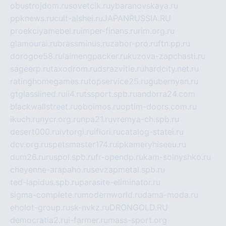
obustrojdom.ru
sovetcik.ru
ybaranovskaya.ru
ppknews.ru
cult-alshei.ru
JAPANRUSSIA.RU
proekciyamebel.ru
imper-finans.ru
rim.org.ru
glamourai.ru
brassminus.ru
zabor-pro.ru
ftn.pp.ru
dorogoe58.ru
laimengpacker.ru
kuzova-zapchasti.ru
sageerp.ru
taxodrom.ru
dsrazvitie.ru
hardcity.net.ru
ratinghomegames.ru
topservice25.ru
gubernyan.ru
gtglasslined.ru
ii4.ru
tssport.spb.ru
andorra24.com
blackwallstreet.ru
oboimos.ru
optim-doors.com.ru
ikuch.ru
nycr.org.ru
npa21.ru
vremya-ch.spb.ru
desert000.ru
ivtorgi.ru
ifiori.ru
catalog-statei.ru
dcv.org.ru
spetsmaster174.ru
ipkameryhiseeu.ru
dum26.ru
ruspol.spb.ru
fr-opendp.ru
kam-solnyshko.ru
cheyenne-arapaho.ru
sevzapmetal.spb.ru
ted-lapidus.spb.ru
parasite-eliminator.ru
sigma-complete.ru
modernworld.ru
dama-moda.ru
eholot-group.ru
sk-nvkz.ru
DRONGOLD.RU
democratia2.ru
i-farmer.ru
mass-sport.org