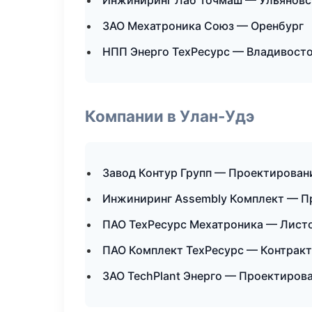
Инжиниринг Лаб Точмаш — Ульяновс
ЗАО Мехатроника Союз — Оренбург
НПП Энерго ТехРесурс — Владивост
Компании в Улан-Удэ
Завод Контур Групп — Проектировани
Инжиниринг Assembly Комплект — П
ПАО ТехРесурс Мехатроника — Лист
ПАО Комплект ТехРесурс — Контракт
ЗАО TechPlant Энерго — Проектирова