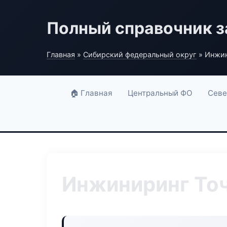
Полный справочник з
Главная
»
Сибирский федеральный округ
» Инжин
🏠 Главная
Центральный ФО
Севе
Инжиниринг То