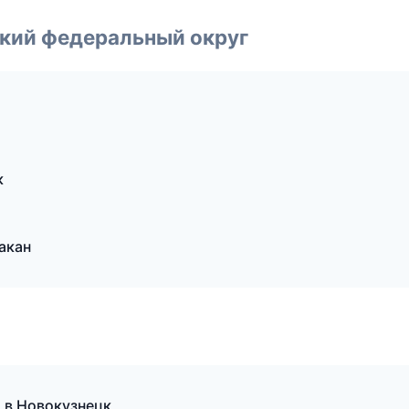
ский федеральный округ
к
акан
 в Новокузнецк