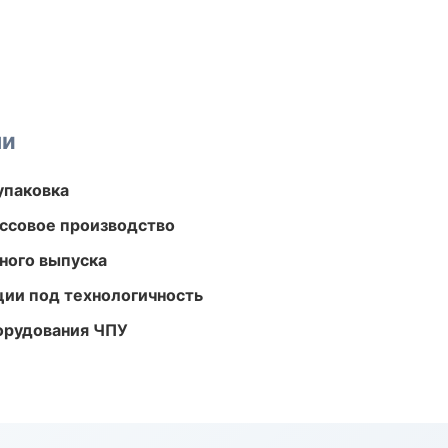
ми
упаковка
ассовое производство
ного выпуска
ции под технологичность
орудования ЧПУ