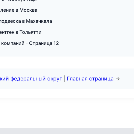
пление в Москва
 подвеска в Махачкала
ентген в Тольятти
 компаний - Страница 12
ский федеральный округ
|
Главная страница
→