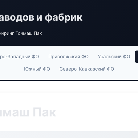
аводов и фабрик
иринг Точмаш Пак
ро-Западный ФО
Приволжский ФО
Уральский ФО
Южный ФО
Северо-Кавказский ФО
чмаш Пак