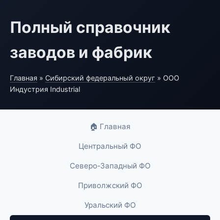
Полный справочник
заводов и фабрик
Главная
»
Сибирский федеральный округ
» ООО
Индустрия Industrial
🏠 Главная
Центральный ФО
Северо-Западный ФО
Приволжский ФО
Уральский ФО