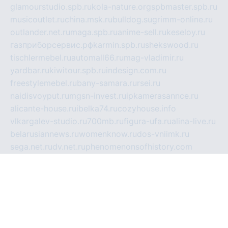
glamourstudio.spb.ru
kola-nature.org
spbmaster.spb.ru
musicoutlet.ru
china.msk.ru
bulldog.su
grimm-online.ru
outlander.net.ru
maga.spb.ru
anime-sell.ru
keseloy.ru
газприборсервис.рф
karmin.spb.ru
shekswood.ru
tischlermebel.ru
automall66.ru
mag-vladimir.ru
yardbar.ru
kiwitour.spb.ru
indesign.com.ru
freestylemebel.ru
bany-samara.ru
rsei.ru
naidisvoyput.ru
mgsn-invest.ru
ipkamerasannce.ru
alicante-house.ru
ibelka74.ru
cozyhouse.info
vlkargalev-studio.ru
700mb.ru
figura-ufa.ru
alina-live.ru
belarusiannews.ru
womenknow.ru
dos-vniimk.ru
sega.net.ru
dv.net.ru
phenomenonsofhistory.com
telesputnik.net.ru
wall.pp.ru
pylesosroidmi.ru
gtc-clan.ru
cligs.ru
bibikazap.ru
popova.org.ru
netwhistler.spb.ru
bellvil.ru
bonzon.ru
iss-vladik.ru
defiparis.net.ru
las-gryzas.ru
amku.ru
electednews.spb.ru
feather.org.ru
spar72.ru
tankiigri.ru
dominus.com.ru
ibtree.ru
sanykool.pp.ru
unixlib.org.ru