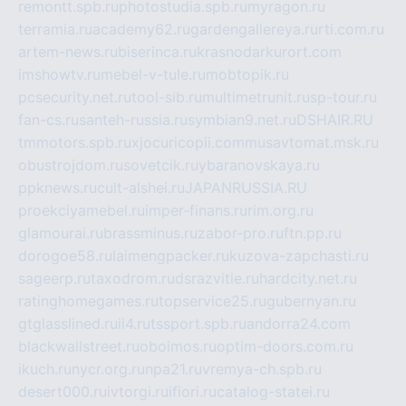
remontt.spb.ru
photostudia.spb.ru
myragon.ru
terramia.ru
academy62.ru
gardengallereya.ru
rti.com.ru
artem-news.ru
biserinca.ru
krasnodarkurort.com
imshowtv.ru
mebel-v-tule.ru
mobtopik.ru
pcsecurity.net.ru
tool-sib.ru
multimetrunit.ru
sp-tour.ru
fan-cs.ru
santeh-russia.ru
symbian9.net.ru
DSHAIR.RU
tmmotors.spb.ru
xjocuricopii.com
musavtomat.msk.ru
obustrojdom.ru
sovetcik.ru
ybaranovskaya.ru
ppknews.ru
cult-alshei.ru
JAPANRUSSIA.RU
proekciyamebel.ru
imper-finans.ru
rim.org.ru
glamourai.ru
brassminus.ru
zabor-pro.ru
ftn.pp.ru
dorogoe58.ru
laimengpacker.ru
kuzova-zapchasti.ru
sageerp.ru
taxodrom.ru
dsrazvitie.ru
hardcity.net.ru
ratinghomegames.ru
topservice25.ru
gubernyan.ru
gtglasslined.ru
ii4.ru
tssport.spb.ru
andorra24.com
blackwallstreet.ru
oboimos.ru
optim-doors.com.ru
ikuch.ru
nycr.org.ru
npa21.ru
vremya-ch.spb.ru
desert000.ru
ivtorgi.ru
ifiori.ru
catalog-statei.ru