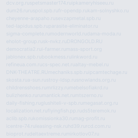
dcv.org.ru
spetsmaster174.ru
ipkameryhiseeu.ru
dum26.ru
ruspol.spb.ru
fr-opendp.ru
kam-solnyshko.ru
cheyenne-arapaho.ru
sevzapmetal.spb.ru
ted-lapidus.spb.ru
parasite-eliminator.ru
sigma-complete.ru
modernworld.ru
dama-moda.ru
eholot-group.ru
sk-nvkz.ru
DRONGOLD.RU
democratia2.ru
i-farmer.ru
mass-sport.org
jablonex.spb.ru
bookmess.ru
linkword.ru
refineua.com.ru
cs-spec.net.ru
altay-mebel.ru
DNK-THEATRE.RU
mechaniks.spb.ru
ipcamtechage.ru
skosta.ru
a-sun.ru
stroy-ldsp.ru
snowlands.org.ru
childrensshoes.ru
mrlizzy.ru
mebelsofiakrd.ru
bulizhenko.ru
rumantick.net.ru
mtszerno.ru
daily-fishing.ru
glushiteli-v-spb.ru
megasat.org.ru
localization.net.ru
flyingfish.pp.ru
ds5teremok.ru
aclib.spb.ru
komissionka30.ru
mag-profit.ru
icentre-74.ru
leasing-nsk.ru
hd39.ru
rcd.com.ru
bioprot.ru
deltaextreme.ru
mirkotlov07.ru