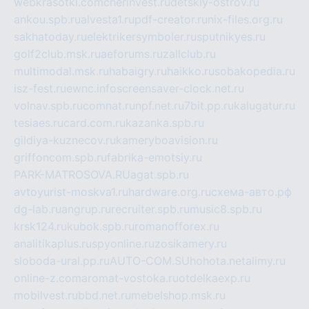
webkrasotki.com
cherinvest.ru
detskiy-ostrov.ru
ankou.spb.ru
alvesta1.ru
pdf-creator.ru
nix-files.org.ru
sakhatoday.ru
elektrikersymboler.ru
sputnikyes.ru
golf2club.msk.ru
aeforums.ru
zallclub.ru
multimodal.msk.ru
habaigry.ru
haikko.ru
sobakopedia.ru
isz-fest.ru
ewnc.info
screensaver-clock.net.ru
volnav.spb.ru
comnat.ru
npf.net.ru
7bit.pp.ru
kalugatur.ru
tesiaes.ru
card.com.ru
kazanka.spb.ru
gildiya-kuznecov.ru
kameryboavision.ru
griffoncom.spb.ru
fabrika-emotsiy.ru
PARK-MATROSOVA.RU
agat.spb.ru
avtoyurist-moskva1.ru
hardware.org.ru
схема-авто.рф
dg-lab.ru
angrup.ru
recruiter.spb.ru
music8.spb.ru
krsk124.ru
kubok.spb.ru
romanofforex.ru
analitikaplus.ru
spyonline.ru
zosikamery.ru
sloboda-ural.pp.ru
AUTO-COM.SU
hohota.net
alimy.ru
online-z.com
aromat-vostoka.ru
otdelkaexp.ru
mobilvest.ru
bbd.net.ru
mebelshop.msk.ru