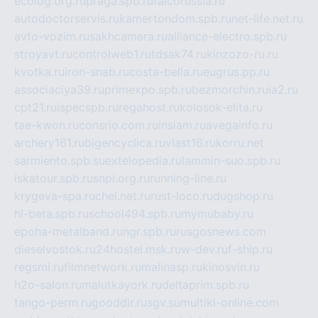
ecolog.org.ru
praga.spb.ru
falcorussia.ru
autodoctorservis.ru
kamertondom.spb.ru
net-life.net.ru
avto-vozim.ru
sakhcamera.ru
alliance-electro.spb.ru
stroyavt.ru
controlweb1.ru
tdsak74.ru
kinzozo-ru.ru
kvotka.ru
iron-snab.ru
costa-bella.ru
eugrus.pp.ru
associaciya39.ru
primexpo.spb.ru
bezmorchin.ru
ia2.ru
cpt21.ru
ispecspb.ru
regahost.ru
kolosok-elita.ru
tae-kwon.ru
consrio.com.ru
insiam.ru
avegainfo.ru
archery161.ru
bigencyclica.ru
vlast16.ru
korru.net
sarmiento.spb.su
extelopedia.ru
lammin-suo.spb.ru
iskatour.spb.ru
snpi.org.ru
running-line.ru
krygeva-spa.ru
chel.net.ru
rust-loco.ru
dugshop.ru
hl-beta.spb.ru
school494.spb.ru
mymubaby.ru
epoha-metalband.ru
ngr.spb.ru
rusgosnews.com
dieselvostok.ru
24hostel.msk.ru
w-dev.ru
f-ship.ru
regsmi.ru
filmnetwork.ru
malinasp.ru
kinosvin.ru
h2o-salon.ru
malutkayork.ru
deltaprim.spb.ru
tango-perm.ru
gooddir.ru
sgv.su
multiki-online.com