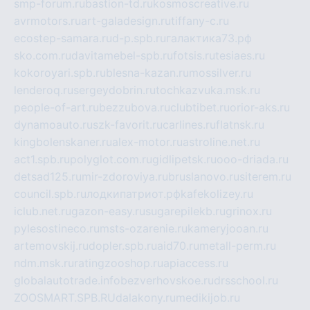
smp-forum.ru
bastion-td.ru
kosmoscreative.ru
avrmotors.ru
art-galadesign.ru
tiffany-c.ru
ecostep-samara.ru
d-p.spb.ru
галактика73.рф
sko.com.ru
davitamebel-spb.ru
fotsis.ru
tesiaes.ru
kokoroyari.spb.ru
blesna-kazan.ru
mossilver.ru
lenderoq.ru
sergeydobrin.ru
tochkazvuka.msk.ru
people-of-art.ru
bezzubova.ru
clubtibet.ru
orior-aks.ru
dynamoauto.ru
szk-favorit.ru
carlines.ru
flatnsk.ru
kingbolenskaner.ru
alex-motor.ru
astroline.net.ru
act1.spb.ru
polyglot.com.ru
gidlipetsk.ru
ooo-driada.ru
detsad125.ru
mir-zdoroviya.ru
bruslanovo.ru
siterem.ru
council.spb.ru
лодкипатриот.рф
kafekolizey.ru
iclub.net.ru
gazon-easy.ru
sugarepilekb.ru
grinox.ru
pylesostineco.ru
msts-ozarenie.ru
kameryjooan.ru
artemovskij.ru
dopler.spb.ru
aid70.ru
metall-perm.ru
ndm.msk.ru
ratingzooshop.ru
apiaccess.ru
globalautotrade.info
bezverhovskoe.ru
drsschool.ru
ZOOSMART.SPB.RU
dalakony.ru
medikijob.ru