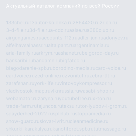
Актуальный каталог компаний по всей России
133chel.ru
13autor-kolonka.ru
2864420.ru
2rich.ru
3-d-file.ru
3d-file.ru
a-cdc.ru
aalse.ru
a380club.ru
airgungames.ru
accounts-112.ru
adler-jun.ru
adonyev.ru
alfeihavsalnassr.ru
altaipant.ru
argentinamia.ru
aria-family.ru
arkrym.ru
ashanet.ru
belgorod-day.ru
bankaribi.ru
bandamn.ru
bigfatcc.ru
blagodarenie-spb.ru
borodino-media.ru
card-voice.ru
cardvoice.ru
zed-online.ru
zvonitut.ru
zebra-tlt.ru
zarafshan.ru
york-life.ru
vintovoykompressor.ru
vladivostok-map.ru
vlknrussia.ru
wasabi-shop.ru
webamator.ru
zaryna.ru
youtubefree.ru
x-ton.ru
trade-farm.ru
tajuncos.ru
taksu.ru
tor-lyubov-i-grom.ru
spayderhed-2022.ru
splclub.ru
stoppamedia.ru
snow-guard.ru
slovar-ivrit.ru
cleanmedicine.ru
shkurki-karakulya.ru
kanotiforet.spb.ru
tutmassage.ru