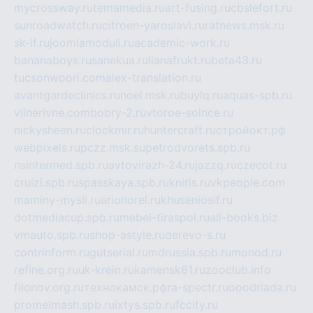
mycrossway.ru
temamedia.ru
art-fusing.ru
cbslefort.ru
sunroadwatch.ru
citroen-yaroslavl.ru
ratnews.msk.ru
sk-if.ru
joomlamoduli.ru
academic-work.ru
bananaboys.ru
sanekua.ru
lianafrukt.ru
beta43.ru
tucsonwoori.com
alex-translation.ru
avantgardeclinics.ru
noel.msk.ru
buylq.ru
aquas-spb.ru
vilnerivne.com
bobry-2.ru
vtoroe-solnce.ru
nickysheen.ru
clockmir.ru
huntercraft.ru
стройокт.рф
webpixels.ru
pczz.msk.su
petrodvorets.spb.ru
nsintermed.spb.ru
avtovirazh-24.ru
jazzq.ru
czecot.ru
cruizi.spb.ru
spasskaya.spb.ru
kniris.ru
vkpeople.com
maminy-mysli.ru
arionorel.ru
khuseniosif.ru
dotmediacup.spb.ru
mebel-tiraspol.ru
all-books.biz
vmauto.spb.ru
shop-astyle.ru
derevo-s.ru
contrinform.ru
gutserial.ru
mdrussia.spb.ru
monod.ru
refine.org.ru
uk-krein.ru
kamensk61.ru
zooclub.info
filonov.org.ru
технокамск.рф
ra-spectr.ru
ooodriada.ru
promelmash.spb.ru
ixtys.spb.ru
fccity.ru