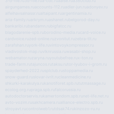
3-d-file.ru
3d-file.ru
a-cdc.ru
aalse.ru
a380club.ru
airgungames.ru
accounts-112.ru
adler-jun.ru
adonyev.ru
alfeihavsalnassr.ru
altaipant.ru
argentinamia.ru
aria-family.ru
arkrym.ru
ashanet.ru
belgorod-day.ru
bankaribi.ru
bandamn.ru
bigfatcc.ru
blagodarenie-spb.ru
borodino-media.ru
card-voice.ru
cardvoice.ru
zed-online.ru
zvonitut.ru
zebra-tlt.ru
zarafshan.ru
york-life.ru
vintovoykompressor.ru
vladivostok-map.ru
vlknrussia.ru
wasabi-shop.ru
webamator.ru
zaryna.ru
youtubefree.ru
x-ton.ru
trade-farm.ru
tajuncos.ru
taksu.ru
tor-lyubov-i-grom.ru
spayderhed-2022.ru
splclub.ru
stoppamedia.ru
snow-guard.ru
slovar-ivrit.ru
cleanmedicine.ru
shkurki-karakulya.ru
kanotiforet.spb.ru
tutmassage.ru
ecolog.org.ru
praga.spb.ru
falcorussia.ru
autodoctorservis.ru
kamertondom.spb.ru
net-life.net.ru
avto-vozim.ru
sakhcamera.ru
alliance-electro.spb.ru
stroyavt.ru
controlweb1.ru
tdsak74.ru
kinzozo-ru.ru