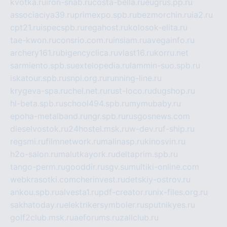
kvotka.ru
iron-snab.ru
costa-bella.ru
eugrus.pp.ru
associaciya39.ru
primexpo.spb.ru
bezmorchin.ru
ia2.ru
cpt21.ru
ispecspb.ru
regahost.ru
kolosok-elita.ru
tae-kwon.ru
consrio.com.ru
insiam.ru
avegainfo.ru
archery161.ru
bigencyclica.ru
vlast16.ru
korru.net
sarmiento.spb.su
extelopedia.ru
lammin-suo.spb.ru
iskatour.spb.ru
snpi.org.ru
running-line.ru
krygeva-spa.ru
chel.net.ru
rust-loco.ru
dugshop.ru
hl-beta.spb.ru
school494.spb.ru
mymubaby.ru
epoha-metalband.ru
ngr.spb.ru
rusgosnews.com
dieselvostok.ru
24hostel.msk.ru
w-dev.ru
f-ship.ru
regsmi.ru
filmnetwork.ru
malinasp.ru
kinosvin.ru
h2o-salon.ru
malutkayork.ru
deltaprim.spb.ru
tango-perm.ru
gooddir.ru
sgv.su
multiki-online.com
webkrasotki.com
cherinvest.ru
detskiy-ostrov.ru
ankou.spb.ru
alvesta1.ru
pdf-creator.ru
nix-files.org.ru
sakhatoday.ru
elektrikersymboler.ru
sputnikyes.ru
golf2club.msk.ru
aeforums.ru
zallclub.ru