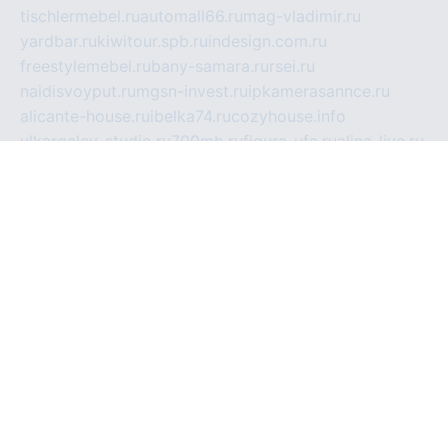
tischlermebel.ru
automall66.ru
mag-vladimir.ru
yardbar.ru
kiwitour.spb.ru
indesign.com.ru
freestylemebel.ru
bany-samara.ru
rsei.ru
naidisvoyput.ru
mgsn-invest.ru
ipkamerasannce.ru
alicante-house.ru
ibelka74.ru
cozyhouse.info
vlkargalev-studio.ru
700mb.ru
figura-ufa.ru
alina-live.ru
belarusiannews.ru
womenknow.ru
dos-vniimk.ru
sega.net.ru
dv.net.ru
phenomenonsofhistory.com
telesputnik.net.ru
wall.pp.ru
pylesosroidmi.ru
gtc-clan.ru
cligs.ru
bibikazap.ru
popova.org.ru
netwhistler.spb.ru
bellvil.ru
bonzon.ru
iss-vladik.ru
defiparis.net.ru
las-gryzas.ru
amku.ru
electednews.spb.ru
feather.org.ru
spar72.ru
tankiigri.ru
dominus.com.ru
ibtree.ru
sanykool.pp.ru
unixlib.org.ru
menatep.spb.ru
gartenterrassen.ru
printeka.ru
skvozilka.com.ru
parkovka-pub.ru
lovemobi.ru
art-ru.ru
emulatorz.com.ru
alucomp.com.ru
tatforum.com.ru
alternativa-profi.ru
dermakler.ru
artsurvey.ru
aredir.ru