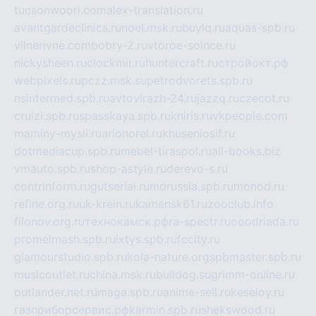
tucsonwoori.com
alex-translation.ru
avantgardeclinics.ru
noel.msk.ru
buylq.ru
aquas-spb.ru
vilnerivne.com
bobry-2.ru
vtoroe-solnce.ru
nickysheen.ru
clockmir.ru
huntercraft.ru
стройокт.рф
webpixels.ru
pczz.msk.su
petrodvorets.spb.ru
nsintermed.spb.ru
avtovirazh-24.ru
jazzq.ru
czecot.ru
cruizi.spb.ru
spasskaya.spb.ru
kniris.ru
vkpeople.com
maminy-mysli.ru
arionorel.ru
khuseniosif.ru
dotmediacup.spb.ru
mebel-tiraspol.ru
all-books.biz
vmauto.spb.ru
shop-astyle.ru
derevo-s.ru
contrinform.ru
gutserial.ru
mdrussia.spb.ru
monod.ru
refine.org.ru
uk-krein.ru
kamensk61.ru
zooclub.info
filonov.org.ru
технокамск.рф
ra-spectr.ru
ooodriada.ru
promelmash.spb.ru
ixtys.spb.ru
fccity.ru
glamourstudio.spb.ru
kola-nature.org
spbmaster.spb.ru
musicoutlet.ru
china.msk.ru
bulldog.su
grimm-online.ru
outlander.net.ru
maga.spb.ru
anime-sell.ru
keseloy.ru
газприборсервис.рф
karmin.spb.ru
shekswood.ru