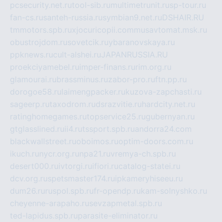
pcsecurity.net.ru
tool-sib.ru
multimetrunit.ru
sp-tour.ru
fan-cs.ru
santeh-russia.ru
symbian9.net.ru
DSHAIR.RU
tmmotors.spb.ru
xjocuricopii.com
musavtomat.msk.ru
obustrojdom.ru
sovetcik.ru
ybaranovskaya.ru
ppknews.ru
cult-alshei.ru
JAPANRUSSIA.RU
proekciyamebel.ru
imper-finans.ru
rim.org.ru
glamourai.ru
brassminus.ru
zabor-pro.ru
ftn.pp.ru
dorogoe58.ru
laimengpacker.ru
kuzova-zapchasti.ru
sageerp.ru
taxodrom.ru
dsrazvitie.ru
hardcity.net.ru
ratinghomegames.ru
topservice25.ru
gubernyan.ru
gtglasslined.ru
ii4.ru
tssport.spb.ru
andorra24.com
blackwallstreet.ru
oboimos.ru
optim-doors.com.ru
ikuch.ru
nycr.org.ru
npa21.ru
vremya-ch.spb.ru
desert000.ru
ivtorgi.ru
ifiori.ru
catalog-statei.ru
dcv.org.ru
spetsmaster174.ru
ipkameryhiseeu.ru
dum26.ru
ruspol.spb.ru
fr-opendp.ru
kam-solnyshko.ru
cheyenne-arapaho.ru
sevzapmetal.spb.ru
ted-lapidus.spb.ru
parasite-eliminator.ru