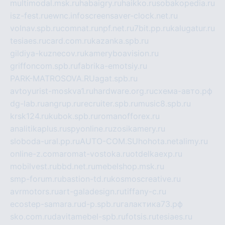
multimodal.msk.ru
habaigry.ru
haikko.ru
sobakopedia.ru
isz-fest.ru
ewnc.info
screensaver-clock.net.ru
volnav.spb.ru
comnat.ru
npf.net.ru
7bit.pp.ru
kalugatur.ru
tesiaes.ru
card.com.ru
kazanka.spb.ru
gildiya-kuznecov.ru
kameryboavision.ru
griffoncom.spb.ru
fabrika-emotsiy.ru
PARK-MATROSOVA.RU
agat.spb.ru
avtoyurist-moskva1.ru
hardware.org.ru
схема-авто.рф
dg-lab.ru
angrup.ru
recruiter.spb.ru
music8.spb.ru
krsk124.ru
kubok.spb.ru
romanofforex.ru
analitikaplus.ru
spyonline.ru
zosikamery.ru
sloboda-ural.pp.ru
AUTO-COM.SU
hohota.net
alimy.ru
online-z.com
aromat-vostoka.ru
otdelkaexp.ru
mobilvest.ru
bbd.net.ru
mebelshop.msk.ru
smp-forum.ru
bastion-td.ru
kosmoscreative.ru
avrmotors.ru
art-galadesign.ru
tiffany-c.ru
ecostep-samara.ru
d-p.spb.ru
галактика73.рф
sko.com.ru
davitamebel-spb.ru
fotsis.ru
tesiaes.ru