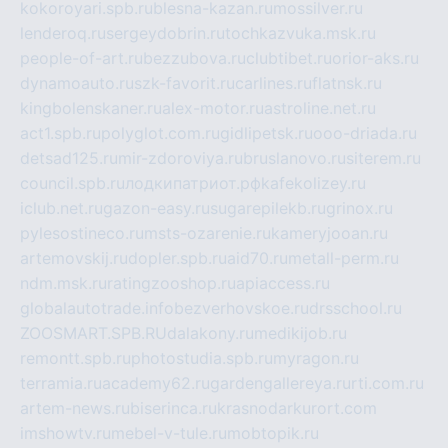
kokoroyari.spb.ru
blesna-kazan.ru
mossilver.ru
lenderoq.ru
sergeydobrin.ru
tochkazvuka.msk.ru
people-of-art.ru
bezzubova.ru
clubtibet.ru
orior-aks.ru
dynamoauto.ru
szk-favorit.ru
carlines.ru
flatnsk.ru
kingbolenskaner.ru
alex-motor.ru
astroline.net.ru
act1.spb.ru
polyglot.com.ru
gidlipetsk.ru
ooo-driada.ru
detsad125.ru
mir-zdoroviya.ru
bruslanovo.ru
siterem.ru
council.spb.ru
лодкипатриот.рф
kafekolizey.ru
iclub.net.ru
gazon-easy.ru
sugarepilekb.ru
grinox.ru
pylesostineco.ru
msts-ozarenie.ru
kameryjooan.ru
artemovskij.ru
dopler.spb.ru
aid70.ru
metall-perm.ru
ndm.msk.ru
ratingzooshop.ru
apiaccess.ru
globalautotrade.info
bezverhovskoe.ru
drsschool.ru
ZOOSMART.SPB.RU
dalakony.ru
medikijob.ru
remontt.spb.ru
photostudia.spb.ru
myragon.ru
terramia.ru
academy62.ru
gardengallereya.ru
rti.com.ru
artem-news.ru
biserinca.ru
krasnodarkurort.com
imshowtv.ru
mebel-v-tule.ru
mobtopik.ru