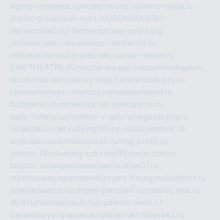
sigma-complete.ru
modernworld.ru
dama-moda.ru
eholot-group.ru
sk-nvkz.ru
DRONGOLD.RU
democratia2.ru
i-farmer.ru
mass-sport.org
jablonex.spb.ru
bookmess.ru
linkword.ru
refineua.com.ru
cs-spec.net.ru
altay-mebel.ru
DNK-THEATRE.RU
mechaniks.spb.ru
ipcamtechage.ru
skosta.ru
a-sun.ru
stroy-ldsp.ru
snowlands.org.ru
childrensshoes.ru
mrlizzy.ru
mebelsofiakrd.ru
bulizhenko.ru
rumantick.net.ru
mtszerno.ru
daily-fishing.ru
glushiteli-v-spb.ru
megasat.org.ru
localization.net.ru
flyingfish.pp.ru
ds5teremok.ru
aclib.spb.ru
komissionka30.ru
mag-profit.ru
icentre-74.ru
leasing-nsk.ru
hd39.ru
rcd.com.ru
bioprot.ru
deltaextreme.ru
mirkotlov07.ru
mycrossway.ru
temamedia.ru
art-fusing.ru
cbslefort.ru
sunroadwatch.ru
citroen-yaroslavl.ru
ratnews.msk.ru
sk-if.ru
joomlamoduli.ru
academic-work.ru
bananaboys.ru
sanekua.ru
lianafrukt.ru
beta43.ru