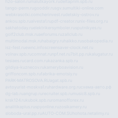
h2o-salon.ru
malutkayork.ru
deltaprim.spb.ru
tango-perm.ru
gooddir.ru
sgv.su
multiki-online.com
webkrasotki.com
cherinvest.ru
detskiy-ostrov.ru
ankou.spb.ru
alvesta1.ru
pdf-creator.ru
nix-files.org.ru
sakhatoday.ru
elektrikersymboler.ru
sputnikyes.ru
golf2club.msk.ru
aeforums.ru
zallclub.ru
multimodal.msk.ru
habaigry.ru
haikko.ru
sobakopedia.ru
isz-fest.ru
ewnc.info
screensaver-clock.net.ru
volnav.spb.ru
comnat.ru
npf.net.ru
7bit.pp.ru
kalugatur.ru
tesiaes.ru
card.com.ru
kazanka.spb.ru
gildiya-kuznecov.ru
kameryboavision.ru
griffoncom.spb.ru
fabrika-emotsiy.ru
PARK-MATROSOVA.RU
agat.spb.ru
avtoyurist-moskva1.ru
hardware.org.ru
схема-авто.рф
dg-lab.ru
angrup.ru
recruiter.spb.ru
music8.spb.ru
krsk124.ru
kubok.spb.ru
romanofforex.ru
analitikaplus.ru
spyonline.ru
zosikamery.ru
sloboda-ural.pp.ru
AUTO-COM.SU
hohota.net
alimy.ru