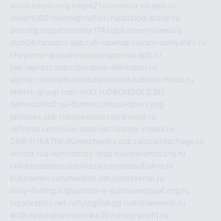
ikuch.ru
nycr.org.ru
npa21.ru
vremya-ch.spb.ru
desert000.ru
ivtorgi.ru
ifiori.ru
catalog-statei.ru
dcv.org.ru
spetsmaster174.ru
ipkameryhiseeu.ru
dum26.ru
ruspol.spb.ru
fr-opendp.ru
kam-solnyshko.ru
cheyenne-arapaho.ru
sevzapmetal.spb.ru
ted-lapidus.spb.ru
parasite-eliminator.ru
sigma-complete.ru
modernworld.ru
dama-moda.ru
eholot-group.ru
sk-nvkz.ru
DRONGOLD.RU
democratia2.ru
i-farmer.ru
mass-sport.org
jablonex.spb.ru
bookmess.ru
linkword.ru
refineua.com.ru
cs-spec.net.ru
altay-mebel.ru
DNK-THEATRE.RU
mechaniks.spb.ru
ipcamtechage.ru
skosta.ru
a-sun.ru
stroy-ldsp.ru
snowlands.org.ru
childrensshoes.ru
mrlizzy.ru
mebelsofiakrd.ru
bulizhenko.ru
rumantick.net.ru
mtszerno.ru
daily-fishing.ru
glushiteli-v-spb.ru
megasat.org.ru
localization.net.ru
flyingfish.pp.ru
ds5teremok.ru
aclib.spb.ru
komissionka30.ru
mag-profit.ru