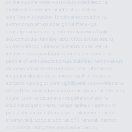
online-z.com
aromat-vostoka.ru
otdelkaexp.ru
mobilvest.ru
bbd.net.ru
mebelshop.msk.ru
smp-forum.ru
bastion-td.ru
kosmoscreative.ru
avrmotors.ru
art-galadesign.ru
tiffany-c.ru
ecostep-samara.ru
d-p.spb.ru
галактика73.рф
sko.com.ru
davitamebel-spb.ru
fotsis.ru
tesiaes.ru
kokoroyari.spb.ru
blesna-kazan.ru
mossilver.ru
lenderoq.ru
sergeydobrin.ru
tochkazvuka.msk.ru
people-of-art.ru
bezzubova.ru
clubtibet.ru
orior-aks.ru
dynamoauto.ru
szk-favorit.ru
carlines.ru
flatnsk.ru
kingbolenskaner.ru
alex-motor.ru
astroline.net.ru
act1.spb.ru
polyglot.com.ru
gidlipetsk.ru
ooo-driada.ru
detsad125.ru
mir-zdoroviya.ru
bruslanovo.ru
siterem.ru
council.spb.ru
лодкипатриот.рф
kafekolizey.ru
iclub.net.ru
gazon-easy.ru
sugarepilekb.ru
grinox.ru
pylesostineco.ru
msts-ozarenie.ru
kameryjooan.ru
artemovskij.ru
dopler.spb.ru
aid70.ru
metall-perm.ru
ndm.msk.ru
ratingzooshop.ru
apiaccess.ru