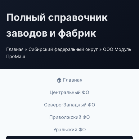
Полный справочник
заводов и фабрик
Главная
»
Сибирский федеральный округ
» ООО Модуль
ПроМаш
🏠 Главная
Центральный ФО
Северо-Западный ФО
Приволжский ФО
Уральский ФО