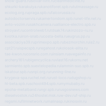
snow-guard.ru
slovar-ivrit.ru
cleanmedicine.ru
shkurki-karakulya.ru
kanotiforet.spb.ru
tutmassage.ru
ecolog.org.ru
praga.spb.ru
falcorussia.ru
autodoctorservis.ru
kamertondom.spb.ru
net-life.net.ru
avto-vozim.ru
sakhcamera.ru
alliance-electro.spb.ru
stroyavt.ru
controlweb1.ru
tdsak74.ru
kinzozo-ru.ru
kvotka.ru
iron-snab.ru
costa-bella.ru
eugrus.pp.ru
associaciya39.ru
primexpo.spb.ru
bezmorchin.ru
ia2.ru
cpt21.ru
ispecspb.ru
regahost.ru
kolosok-elita.ru
tae-kwon.ru
consrio.com.ru
insiam.ru
avegainfo.ru
archery161.ru
bigencyclica.ru
vlast16.ru
korru.net
sarmiento.spb.su
extelopedia.ru
lammin-suo.spb.ru
iskatour.spb.ru
snpi.org.ru
running-line.ru
krygeva-spa.ru
chel.net.ru
rust-loco.ru
dugshop.ru
hl-beta.spb.ru
school494.spb.ru
mymubaby.ru
epoha-metalband.ru
ngr.spb.ru
rusgosnews.com
dieselvostok.ru
24hostel.msk.ru
w-dev.ru
f-ship.ru
regsmi.ru
filmnetwork.ru
malinasp.ru
kinosvin.ru