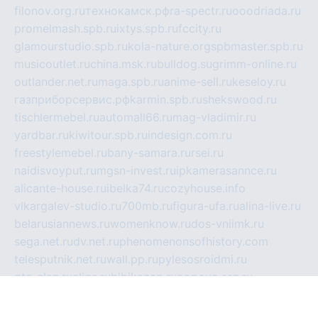
filonov.org.ru
технокамск.рф
ra-spectr.ru
ooodriada.ru
promelmash.spb.ru
ixtys.spb.ru
fccity.ru
glamourstudio.spb.ru
kola-nature.org
spbmaster.spb.ru
musicoutlet.ru
china.msk.ru
bulldog.su
grimm-online.ru
outlander.net.ru
maga.spb.ru
anime-sell.ru
keseloy.ru
газприборсервис.рф
karmin.spb.ru
shekswood.ru
tischlermebel.ru
automall66.ru
mag-vladimir.ru
yardbar.ru
kiwitour.spb.ru
indesign.com.ru
freestylemebel.ru
bany-samara.ru
rsei.ru
naidisvoyput.ru
mgsn-invest.ru
ipkamerasannce.ru
alicante-house.ru
ibelka74.ru
cozyhouse.info
vlkargalev-studio.ru
700mb.ru
figura-ufa.ru
alina-live.ru
belarusiannews.ru
womenknow.ru
dos-vniimk.ru
sega.net.ru
dv.net.ru
phenomenonsofhistory.com
telesputnik.net.ru
wall.pp.ru
pylesosroidmi.ru
gtc-clan.ru
cligs.ru
bibikazap.ru
popova.org.ru
netwhistler.spb.ru
bellvil.ru
bonzon.ru
iss-vladik.ru
defiparis.net.ru
las-gryzas.ru
amku.ru