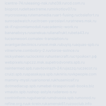
icentre-74.ru
leasing-nsk.ru
hd39.ru
rcd.com.ru
bioprot.ru
deltaextreme.ru
mirkotlov07.ru
mycrossway.ru
temamedia.ru
art-fusing.ru
cbslefort.ru
sunroadwatch.ru
citroen-yaroslavl.ru
ratnews.msk.ru
sk-if.ru
joomlamoduli.ru
academic-work.ru
bananaboys.ru
sanekua.ru
lianafrukt.ru
beta43.ru
tucsonwoori.com
alex-translation.ru
avantgardeclinics.ru
noel.msk.ru
buylq.ru
aquas-spb.ru
vilnerivne.com
bobry-2.ru
vtoroe-solnce.ru
nickysheen.ru
clockmir.ru
huntercraft.ru
стройокт.рф
webpixels.ru
pczz.msk.su
petrodvorets.spb.ru
nsintermed.spb.ru
avtovirazh-24.ru
jazzq.ru
czecot.ru
cruizi.spb.ru
spasskaya.spb.ru
kniris.ru
vkpeople.com
maminy-mysli.ru
arionorel.ru
khuseniosif.ru
dotmediacup.spb.ru
mebel-tiraspol.ru
all-books.biz
vmauto.spb.ru
shop-astyle.ru
derevo-s.ru
contrinform.ru
gutserial.ru
mdrussia.spb.ru
monod.ru
refine.org.ru
uk-krein.ru
kamensk61.ru
zooclub.info