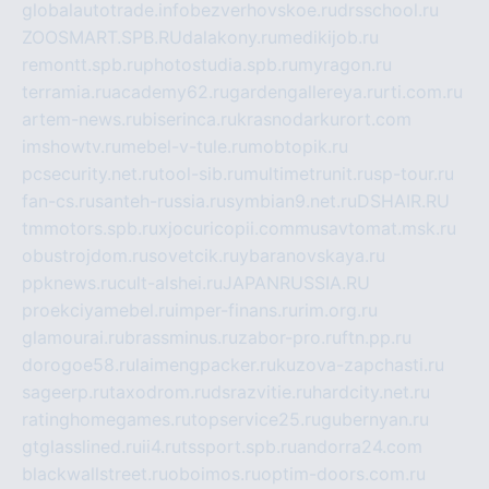
globalautotrade.info
bezverhovskoe.ru
drsschool.ru
ZOOSMART.SPB.RU
dalakony.ru
medikijob.ru
remontt.spb.ru
photostudia.spb.ru
myragon.ru
terramia.ru
academy62.ru
gardengallereya.ru
rti.com.ru
artem-news.ru
biserinca.ru
krasnodarkurort.com
imshowtv.ru
mebel-v-tule.ru
mobtopik.ru
pcsecurity.net.ru
tool-sib.ru
multimetrunit.ru
sp-tour.ru
fan-cs.ru
santeh-russia.ru
symbian9.net.ru
DSHAIR.RU
tmmotors.spb.ru
xjocuricopii.com
musavtomat.msk.ru
obustrojdom.ru
sovetcik.ru
ybaranovskaya.ru
ppknews.ru
cult-alshei.ru
JAPANRUSSIA.RU
proekciyamebel.ru
imper-finans.ru
rim.org.ru
glamourai.ru
brassminus.ru
zabor-pro.ru
ftn.pp.ru
dorogoe58.ru
laimengpacker.ru
kuzova-zapchasti.ru
sageerp.ru
taxodrom.ru
dsrazvitie.ru
hardcity.net.ru
ratinghomegames.ru
topservice25.ru
gubernyan.ru
gtglasslined.ru
ii4.ru
tssport.spb.ru
andorra24.com
blackwallstreet.ru
oboimos.ru
optim-doors.com.ru