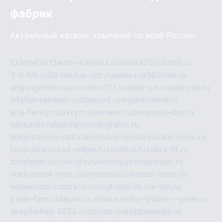
фабрик
Актуальный каталог компаний по всей России
133chel.ru
13autor-kolonka.ru
2864420.ru
2rich.ru
3-d-file.ru
3d-file.ru
a-cdc.ru
aalse.ru
a380club.ru
airgungames.ru
accounts-112.ru
adler-jun.ru
adonyev.ru
alfeihavsalnassr.ru
altaipant.ru
argentinamia.ru
aria-family.ru
arkrym.ru
ashanet.ru
belgorod-day.ru
bankaribi.ru
bandamn.ru
bigfatcc.ru
blagodarenie-spb.ru
borodino-media.ru
card-voice.ru
cardvoice.ru
zed-online.ru
zvonitut.ru
zebra-tlt.ru
zarafshan.ru
york-life.ru
vintovoykompressor.ru
vladivostok-map.ru
vlknrussia.ru
wasabi-shop.ru
webamator.ru
zaryna.ru
youtubefree.ru
x-ton.ru
trade-farm.ru
tajuncos.ru
taksu.ru
tor-lyubov-i-grom.ru
spayderhed-2022.ru
splclub.ru
stoppamedia.ru