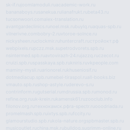
sk-if.ru
joomlamoduli.ru
academic-work.ru
bananaboys.ru
sanekua.ru
lianafrukt.ru
beta43.ru
tucsonwoori.com
alex-translation.ru
avantgardeclinics.ru
noel.msk.ru
buylq.ru
aquas-spb.ru
vilnerivne.com
bobry-2.ru
vtoroe-solnce.ru
nickysheen.ru
clockmir.ru
huntercraft.ru
стройокт.рф
webpixels.ru
pczz.msk.su
petrodvorets.spb.ru
nsintermed.spb.ru
avtovirazh-24.ru
jazzq.ru
czecot.ru
cruizi.spb.ru
spasskaya.spb.ru
kniris.ru
vkpeople.com
maminy-mysli.ru
arionorel.ru
khuseniosif.ru
dotmediacup.spb.ru
mebel-tiraspol.ru
all-books.biz
vmauto.spb.ru
shop-astyle.ru
derevo-s.ru
contrinform.ru
gutserial.ru
mdrussia.spb.ru
monod.ru
refine.org.ru
uk-krein.ru
kamensk61.ru
zooclub.info
filonov.org.ru
технокамск.рф
ra-spectr.ru
ooodriada.ru
promelmash.spb.ru
ixtys.spb.ru
fccity.ru
glamourstudio.spb.ru
kola-nature.org
spbmaster.spb.ru
musicoutlet.ru
china.msk.ru
bulldog.su
grimm-online.ru