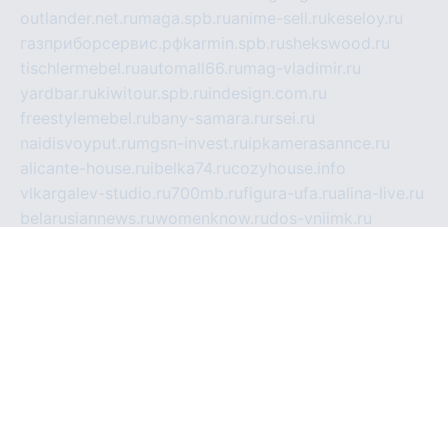
outlander.net.ru
maga.spb.ru
anime-sell.ru
keseloy.ru
газприборсервис.рф
karmin.spb.ru
shekswood.ru
tischlermebel.ru
automall66.ru
mag-vladimir.ru
yardbar.ru
kiwitour.spb.ru
indesign.com.ru
freestylemebel.ru
bany-samara.ru
rsei.ru
naidisvoyput.ru
mgsn-invest.ru
ipkamerasannce.ru
alicante-house.ru
ibelka74.ru
cozyhouse.info
vlkargalev-studio.ru
700mb.ru
figura-ufa.ru
alina-live.ru
belarusiannews.ru
womenknow.ru
dos-vniimk.ru
sega.net.ru
dv.net.ru
phenomenonsofhistory.com
telesputnik.net.ru
wall.pp.ru
pylesosroidmi.ru
gtc-clan.ru
cligs.ru
bibikazap.ru
popova.org.ru
netwhistler.spb.ru
bellvil.ru
bonzon.ru
iss-vladik.ru
defiparis.net.ru
las-gryzas.ru
amku.ru
electednews.spb.ru
feather.org.ru
spar72.ru
tankiigri.ru
dominus.com.ru
ibtree.ru
sanykool.pp.ru
unixlib.org.ru
menatep.spb.ru
gartenterrassen.ru
printeka.ru
skvozilka.com.ru
parkovka-pub.ru
lovemobi.ru
art-ru.ru