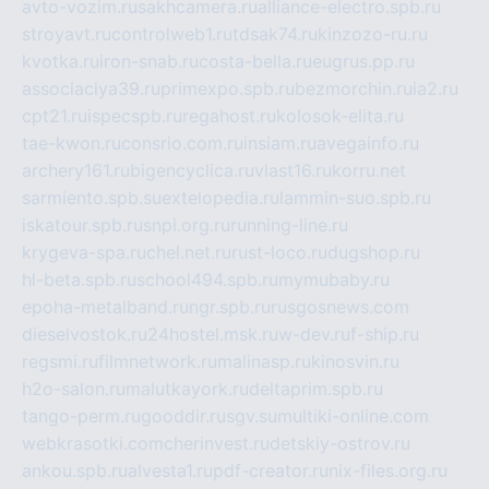
avto-vozim.ru
sakhcamera.ru
alliance-electro.spb.ru
stroyavt.ru
controlweb1.ru
tdsak74.ru
kinzozo-ru.ru
kvotka.ru
iron-snab.ru
costa-bella.ru
eugrus.pp.ru
associaciya39.ru
primexpo.spb.ru
bezmorchin.ru
ia2.ru
cpt21.ru
ispecspb.ru
regahost.ru
kolosok-elita.ru
tae-kwon.ru
consrio.com.ru
insiam.ru
avegainfo.ru
archery161.ru
bigencyclica.ru
vlast16.ru
korru.net
sarmiento.spb.su
extelopedia.ru
lammin-suo.spb.ru
iskatour.spb.ru
snpi.org.ru
running-line.ru
krygeva-spa.ru
chel.net.ru
rust-loco.ru
dugshop.ru
hl-beta.spb.ru
school494.spb.ru
mymubaby.ru
epoha-metalband.ru
ngr.spb.ru
rusgosnews.com
dieselvostok.ru
24hostel.msk.ru
w-dev.ru
f-ship.ru
regsmi.ru
filmnetwork.ru
malinasp.ru
kinosvin.ru
h2o-salon.ru
malutkayork.ru
deltaprim.spb.ru
tango-perm.ru
gooddir.ru
sgv.su
multiki-online.com
webkrasotki.com
cherinvest.ru
detskiy-ostrov.ru
ankou.spb.ru
alvesta1.ru
pdf-creator.ru
nix-files.org.ru