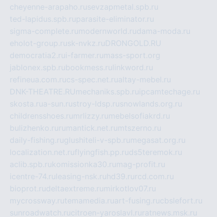
cheyenne-arapaho.ru
sevzapmetal.spb.ru
ted-lapidus.spb.ru
parasite-eliminator.ru
sigma-complete.ru
modernworld.ru
dama-moda.ru
eholot-group.ru
sk-nvkz.ru
DRONGOLD.RU
democratia2.ru
i-farmer.ru
mass-sport.org
jablonex.spb.ru
bookmess.ru
linkword.ru
refineua.com.ru
cs-spec.net.ru
altay-mebel.ru
DNK-THEATRE.RU
mechaniks.spb.ru
ipcamtechage.ru
skosta.ru
a-sun.ru
stroy-ldsp.ru
snowlands.org.ru
childrensshoes.ru
mrlizzy.ru
mebelsofiakrd.ru
bulizhenko.ru
rumantick.net.ru
mtszerno.ru
daily-fishing.ru
glushiteli-v-spb.ru
megasat.org.ru
localization.net.ru
flyingfish.pp.ru
ds5teremok.ru
aclib.spb.ru
komissionka30.ru
mag-profit.ru
icentre-74.ru
leasing-nsk.ru
hd39.ru
rcd.com.ru
bioprot.ru
deltaextreme.ru
mirkotlov07.ru
mycrossway.ru
temamedia.ru
art-fusing.ru
cbslefort.ru
sunroadwatch.ru
citroen-yaroslavl.ru
ratnews.msk.ru