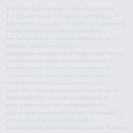
133chel.ru
13autor-kolonka.ru
2864420.ru
2rich.ru
3-d-file.ru
3d-file.ru
a-cdc.ru
aalse.ru
a380club.ru
airgungames.ru
accounts-112.ru
adler-jun.ru
adonyev.ru
alfeihavsalnassr.ru
altaipant.ru
argentinamia.ru
aria-family.ru
arkrym.ru
ashanet.ru
belgorod-day.ru
bankaribi.ru
bandamn.ru
bigfatcc.ru
blagodarenie-spb.ru
borodino-media.ru
card-voice.ru
cardvoice.ru
zed-online.ru
zvonitut.ru
zebra-tlt.ru
zarafshan.ru
york-life.ru
vintovoykompressor.ru
vladivostok-map.ru
vlknrussia.ru
wasabi-shop.ru
webamator.ru
zaryna.ru
youtubefree.ru
x-ton.ru
trade-farm.ru
tajuncos.ru
taksu.ru
tor-lyubov-i-grom.ru
spayderhed-2022.ru
splclub.ru
stoppamedia.ru
snow-guard.ru
slovar-ivrit.ru
cleanmedicine.ru
shkurki-karakulya.ru
kanotiforet.spb.ru
tutmassage.ru
ecolog.org.ru
praga.spb.ru
falcorussia.ru
autodoctorservis.ru
kamertondom.spb.ru
net-life.net.ru