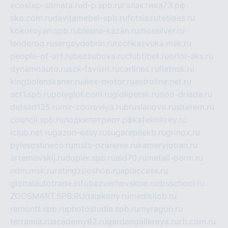
ecostep-samara.ru
d-p.spb.ru
галактика73.рф
sko.com.ru
davitamebel-spb.ru
fotsis.ru
tesiaes.ru
kokoroyari.spb.ru
blesna-kazan.ru
mossilver.ru
lenderoq.ru
sergeydobrin.ru
tochkazvuka.msk.ru
people-of-art.ru
bezzubova.ru
clubtibet.ru
orior-aks.ru
dynamoauto.ru
szk-favorit.ru
carlines.ru
flatnsk.ru
kingbolenskaner.ru
alex-motor.ru
astroline.net.ru
act1.spb.ru
polyglot.com.ru
gidlipetsk.ru
ooo-driada.ru
detsad125.ru
mir-zdoroviya.ru
bruslanovo.ru
siterem.ru
council.spb.ru
лодкипатриот.рф
kafekolizey.ru
iclub.net.ru
gazon-easy.ru
sugarepilekb.ru
grinox.ru
pylesostineco.ru
msts-ozarenie.ru
kameryjooan.ru
artemovskij.ru
dopler.spb.ru
aid70.ru
metall-perm.ru
ndm.msk.ru
ratingzooshop.ru
apiaccess.ru
globalautotrade.info
bezverhovskoe.ru
drsschool.ru
ZOOSMART.SPB.RU
dalakony.ru
medikijob.ru
remontt.spb.ru
photostudia.spb.ru
myragon.ru
terramia.ru
academy62.ru
gardengallereya.ru
rti.com.ru