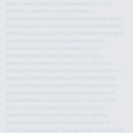
artem-news.ru
biserinca.ru
krasnodarkurort.com
imshowtv.ru
mebel-v-tule.ru
mobtopik.ru
pcsecurity.net.ru
tool-sib.ru
multimetrunit.ru
sp-tour.ru
fan-cs.ru
santeh-russia.ru
symbian9.net.ru
DSHAIR.RU
tmmotors.spb.ru
xjocuricopii.com
musavtomat.msk.ru
obustrojdom.ru
sovetcik.ru
ybaranovskaya.ru
ppknews.ru
cult-alshei.ru
JAPANRUSSIA.RU
proekciyamebel.ru
imper-finans.ru
rim.org.ru
glamourai.ru
brassminus.ru
zabor-pro.ru
ftn.pp.ru
dorogoe58.ru
laimengpacker.ru
kuzova-zapchasti.ru
sageerp.ru
taxodrom.ru
dsrazvitie.ru
hardcity.net.ru
ratinghomegames.ru
topservice25.ru
gubernyan.ru
gtglasslined.ru
ii4.ru
tssport.spb.ru
andorra24.com
blackwallstreet.ru
oboimos.ru
optim-doors.com.ru
ikuch.ru
nycr.org.ru
npa21.ru
vremya-ch.spb.ru
desert000.ru
ivtorgi.ru
ifiori.ru
catalog-statei.ru
dcv.org.ru
spetsmaster174.ru
ipkameryhiseeu.ru
dum26.ru
ruspol.spb.ru
fr-opendp.ru
kam-solnyshko.ru