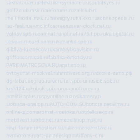
sakhatoday.ru
elektrikersymboler.ru
sputnikyes.ru
golf2club.msk.ru
aeforums.ru
zallclub.ru
multimodal.msk.ru
habaigry.ru
haikko.ru
sobakopedia.ru
isz-fest.ru
ewnc.info
screensaver-clock.net.ru
volnav.spb.ru
comnat.ru
npf.net.ru
7bit.pp.ru
kalugatur.ru
tesiaes.ru
card.com.ru
kazanka.spb.ru
gildiya-kuznecov.ru
kameryboavision.ru
griffoncom.spb.ru
fabrika-emotsiy.ru
PARK-MATROSOVA.RU
agat.spb.ru
avtoyurist-moskva1.ru
hardware.org.ru
схема-авто.рф
dg-lab.ru
angrup.ru
recruiter.spb.ru
music8.spb.ru
krsk124.ru
kubok.spb.ru
romanofforex.ru
analitikaplus.ru
spyonline.ru
zosikamery.ru
sloboda-ural.pp.ru
AUTO-COM.SU
hohota.net
alimy.ru
online-z.com
aromat-vostoka.ru
otdelkaexp.ru
mobilvest.ru
bbd.net.ru
mebelshop.msk.ru
smp-forum.ru
bastion-td.ru
kosmoscreative.ru
avrmotors.ru
art-galadesign.ru
tiffany-c.ru