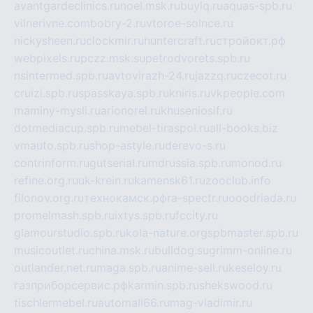
avantgardeclinics.ru
noel.msk.ru
buylq.ru
aquas-spb.ru
vilnerivne.com
bobry-2.ru
vtoroe-solnce.ru
nickysheen.ru
clockmir.ru
huntercraft.ru
стройокт.рф
webpixels.ru
pczz.msk.su
petrodvorets.spb.ru
nsintermed.spb.ru
avtovirazh-24.ru
jazzq.ru
czecot.ru
cruizi.spb.ru
spasskaya.spb.ru
kniris.ru
vkpeople.com
maminy-mysli.ru
arionorel.ru
khuseniosif.ru
dotmediacup.spb.ru
mebel-tiraspol.ru
all-books.biz
vmauto.spb.ru
shop-astyle.ru
derevo-s.ru
contrinform.ru
gutserial.ru
mdrussia.spb.ru
monod.ru
refine.org.ru
uk-krein.ru
kamensk61.ru
zooclub.info
filonov.org.ru
технокамск.рф
ra-spectr.ru
ooodriada.ru
promelmash.spb.ru
ixtys.spb.ru
fccity.ru
glamourstudio.spb.ru
kola-nature.org
spbmaster.spb.ru
musicoutlet.ru
china.msk.ru
bulldog.su
grimm-online.ru
outlander.net.ru
maga.spb.ru
anime-sell.ru
keseloy.ru
газприборсервис.рф
karmin.spb.ru
shekswood.ru
tischlermebel.ru
automall66.ru
mag-vladimir.ru