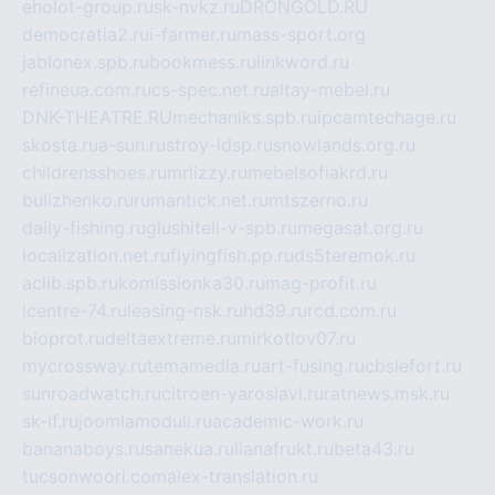
eholot-group.ru
sk-nvkz.ru
DRONGOLD.RU
democratia2.ru
i-farmer.ru
mass-sport.org
jablonex.spb.ru
bookmess.ru
linkword.ru
refineua.com.ru
cs-spec.net.ru
altay-mebel.ru
DNK-THEATRE.RU
mechaniks.spb.ru
ipcamtechage.ru
skosta.ru
a-sun.ru
stroy-ldsp.ru
snowlands.org.ru
childrensshoes.ru
mrlizzy.ru
mebelsofiakrd.ru
bulizhenko.ru
rumantick.net.ru
mtszerno.ru
daily-fishing.ru
glushiteli-v-spb.ru
megasat.org.ru
localization.net.ru
flyingfish.pp.ru
ds5teremok.ru
aclib.spb.ru
komissionka30.ru
mag-profit.ru
icentre-74.ru
leasing-nsk.ru
hd39.ru
rcd.com.ru
bioprot.ru
deltaextreme.ru
mirkotlov07.ru
mycrossway.ru
temamedia.ru
art-fusing.ru
cbslefort.ru
sunroadwatch.ru
citroen-yaroslavl.ru
ratnews.msk.ru
sk-if.ru
joomlamoduli.ru
academic-work.ru
bananaboys.ru
sanekua.ru
lianafrukt.ru
beta43.ru
tucsonwoori.com
alex-translation.ru