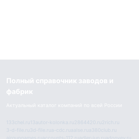
Полный справочник заводов и
фабрик
Актуальный каталог компаний по всей России
133chel.ru
13autor-kolonka.ru
2864420.ru
2rich.ru
3-d-file.ru
3d-file.ru
a-cdc.ru
aalse.ru
a380club.ru
airgungames.ru
accounts-112.ru
adler-jun.ru
adonyev.ru