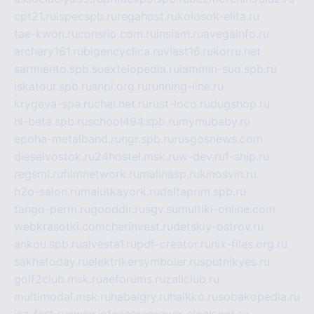
cpt21.ru
ispecspb.ru
regahost.ru
kolosok-elita.ru
tae-kwon.ru
consrio.com.ru
insiam.ru
avegainfo.ru
archery161.ru
bigencyclica.ru
vlast16.ru
korru.net
sarmiento.spb.su
extelopedia.ru
lammin-suo.spb.ru
iskatour.spb.ru
snpi.org.ru
running-line.ru
krygeva-spa.ru
chel.net.ru
rust-loco.ru
dugshop.ru
hl-beta.spb.ru
school494.spb.ru
mymubaby.ru
epoha-metalband.ru
ngr.spb.ru
rusgosnews.com
dieselvostok.ru
24hostel.msk.ru
w-dev.ru
f-ship.ru
regsmi.ru
filmnetwork.ru
malinasp.ru
kinosvin.ru
h2o-salon.ru
malutkayork.ru
deltaprim.spb.ru
tango-perm.ru
gooddir.ru
sgv.su
multiki-online.com
webkrasotki.com
cherinvest.ru
detskiy-ostrov.ru
ankou.spb.ru
alvesta1.ru
pdf-creator.ru
nix-files.org.ru
sakhatoday.ru
elektrikersymboler.ru
sputnikyes.ru
golf2club.msk.ru
aeforums.ru
zallclub.ru
multimodal.msk.ru
habaigry.ru
haikko.ru
sobakopedia.ru
isz-fest.ru
ewnc.info
screensaver-clock.net.ru