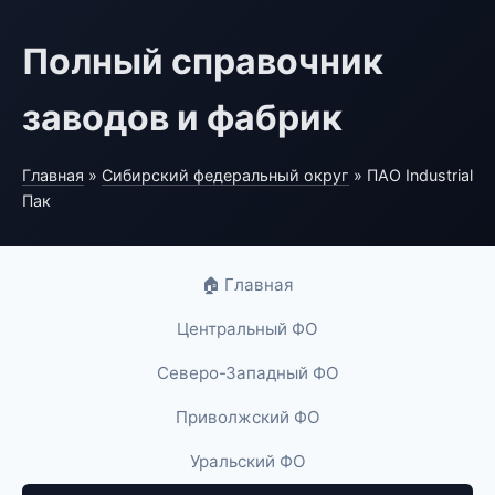
Полный справочник
заводов и фабрик
Главная
»
Сибирский федеральный округ
» ПАО Industrial
Пак
🏠 Главная
Центральный ФО
Северо-Западный ФО
Приволжский ФО
Уральский ФО