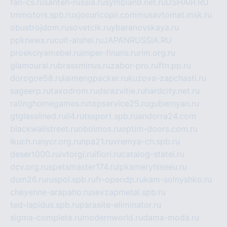
fan-cs.ru
santeh-russia.ru
symbian9.net.ru
DSHAIR.RU
tmmotors.spb.ru
xjocuricopii.com
musavtomat.msk.ru
obustrojdom.ru
sovetcik.ru
ybaranovskaya.ru
ppknews.ru
cult-alshei.ru
JAPANRUSSIA.RU
proekciyamebel.ru
imper-finans.ru
rim.org.ru
glamourai.ru
brassminus.ru
zabor-pro.ru
ftn.pp.ru
dorogoe58.ru
laimengpacker.ru
kuzova-zapchasti.ru
sageerp.ru
taxodrom.ru
dsrazvitie.ru
hardcity.net.ru
ratinghomegames.ru
topservice25.ru
gubernyan.ru
gtglasslined.ru
ii4.ru
tssport.spb.ru
andorra24.com
blackwallstreet.ru
oboimos.ru
optim-doors.com.ru
ikuch.ru
nycr.org.ru
npa21.ru
vremya-ch.spb.ru
desert000.ru
ivtorgi.ru
ifiori.ru
catalog-statei.ru
dcv.org.ru
spetsmaster174.ru
ipkameryhiseeu.ru
dum26.ru
ruspol.spb.ru
fr-opendp.ru
kam-solnyshko.ru
cheyenne-arapaho.ru
sevzapmetal.spb.ru
ted-lapidus.spb.ru
parasite-eliminator.ru
sigma-complete.ru
modernworld.ru
dama-moda.ru