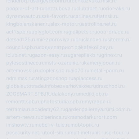
lenderoq.ru
sergeydobrin.ru
tochkazvuka.msk.ru
people-of-art.ru
bezzubova.ru
clubtibet.ru
orior-aks.ru
dynamoauto.ru
szk-favorit.ru
carlines.ru
flatnsk.ru
kingbolenskaner.ru
alex-motor.ru
astroline.net.ru
act1.spb.ru
polyglot.com.ru
gidlipetsk.ru
ooo-driada.ru
detsad125.ru
mir-zdoroviya.ru
bruslanovo.ru
siterem.ru
council.spb.ru
лодкипатриот.рф
kafekolizey.ru
iclub.net.ru
gazon-easy.ru
sugarepilekb.ru
grinox.ru
pylesostineco.ru
msts-ozarenie.ru
kameryjooan.ru
artemovskij.ru
dopler.spb.ru
aid70.ru
metall-perm.ru
ndm.msk.ru
ratingzooshop.ru
apiaccess.ru
globalautotrade.info
bezverhovskoe.ru
drsschool.ru
ZOOSMART.SPB.RU
dalakony.ru
medikijob.ru
remontt.spb.ru
photostudia.spb.ru
myragon.ru
terramia.ru
academy62.ru
gardengallereya.ru
rti.com.ru
artem-news.ru
biserinca.ru
krasnodarkurort.com
imshowtv.ru
mebel-v-tule.ru
mobtopik.ru
pcsecurity.net.ru
tool-sib.ru
multimetrunit.ru
sp-tour.ru