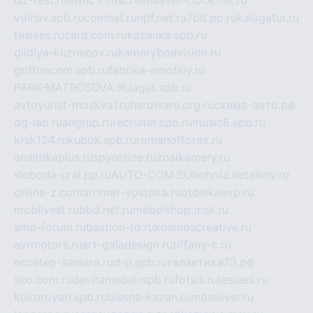
volnav.spb.ru
comnat.ru
npf.net.ru
7bit.pp.ru
kalugatur.ru
tesiaes.ru
card.com.ru
kazanka.spb.ru
gildiya-kuznecov.ru
kameryboavision.ru
griffoncom.spb.ru
fabrika-emotsiy.ru
PARK-MATROSOVA.RU
agat.spb.ru
avtoyurist-moskva1.ru
hardware.org.ru
схема-авто.рф
dg-lab.ru
angrup.ru
recruiter.spb.ru
music8.spb.ru
krsk124.ru
kubok.spb.ru
romanofforex.ru
analitikaplus.ru
spyonline.ru
zosikamery.ru
sloboda-ural.pp.ru
AUTO-COM.SU
hohota.net
alimy.ru
online-z.com
aromat-vostoka.ru
otdelkaexp.ru
mobilvest.ru
bbd.net.ru
mebelshop.msk.ru
smp-forum.ru
bastion-td.ru
kosmoscreative.ru
avrmotors.ru
art-galadesign.ru
tiffany-c.ru
ecostep-samara.ru
d-p.spb.ru
галактика73.рф
sko.com.ru
davitamebel-spb.ru
fotsis.ru
tesiaes.ru
kokoroyari.spb.ru
blesna-kazan.ru
mossilver.ru