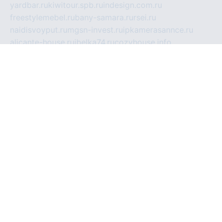
yardbar.ru
kiwitour.spb.ru
indesign.com.ru
freestylemebel.ru
bany-samara.ru
rsei.ru
naidisvoyput.ru
mgsn-invest.ru
ipkamerasannce.ru
alicante-house.ru
ibelka74.ru
cozyhouse.info
vlkargalev-studio.ru
700mb.ru
figura-ufa.ru
alina-live.ru
belarusiannews.ru
womenknow.ru
dos-vniimk.ru
sega.net.ru
dv.net.ru
phenomenonsofhistory.com
telesputnik.net.ru
wall.pp.ru
pylesosroidmi.ru
gtc-clan.ru
cligs.ru
bibikazap.ru
popova.org.ru
netwhistler.spb.ru
bellvil.ru
bonzon.ru
iss-vladik.ru
defiparis.net.ru
las-gryzas.ru
amku.ru
electednews.spb.ru
feather.org.ru
spar72.ru
tankiigri.ru
dominus.com.ru
ibtree.ru
sanykool.pp.ru
unixlib.org.ru
menatep.spb.ru
gartenterrassen.ru
printeka.ru
skvozilka.com.ru
parkovka-pub.ru
lovemobi.ru
art-ru.ru
emulatorz.com.ru
alucomp.com.ru
tatforum.com.ru
alternativa-profi.ru
dermakler.ru
artsurvey.ru
aredir.ru
khimspas.ru
centr-maxi.ru
2018r.ru