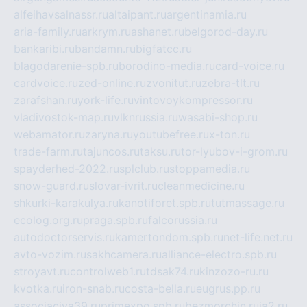
alfeihavsalnassr.ru
altaipant.ru
argentinamia.ru
aria-family.ru
arkrym.ru
ashanet.ru
belgorod-day.ru
bankaribi.ru
bandamn.ru
bigfatcc.ru
blagodarenie-spb.ru
borodino-media.ru
card-voice.ru
cardvoice.ru
zed-online.ru
zvonitut.ru
zebra-tlt.ru
zarafshan.ru
york-life.ru
vintovoykompressor.ru
vladivostok-map.ru
vlknrussia.ru
wasabi-shop.ru
webamator.ru
zaryna.ru
youtubefree.ru
x-ton.ru
trade-farm.ru
tajuncos.ru
taksu.ru
tor-lyubov-i-grom.ru
spayderhed-2022.ru
splclub.ru
stoppamedia.ru
snow-guard.ru
slovar-ivrit.ru
cleanmedicine.ru
shkurki-karakulya.ru
kanotiforet.spb.ru
tutmassage.ru
ecolog.org.ru
praga.spb.ru
falcorussia.ru
autodoctorservis.ru
kamertondom.spb.ru
net-life.net.ru
avto-vozim.ru
sakhcamera.ru
alliance-electro.spb.ru
stroyavt.ru
controlweb1.ru
tdsak74.ru
kinzozo-ru.ru
kvotka.ru
iron-snab.ru
costa-bella.ru
eugrus.pp.ru
associaciya39.ru
primexpo.spb.ru
bezmorchin.ru
ia2.ru