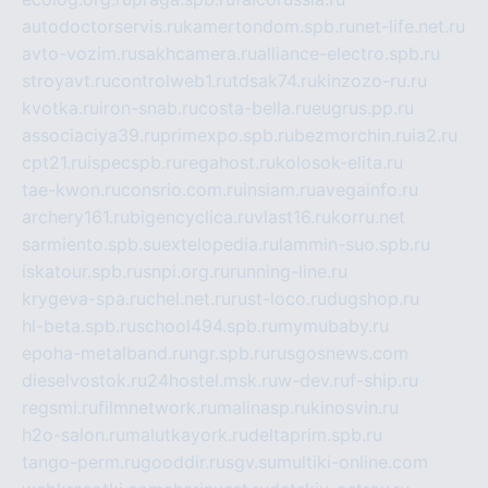
autodoctorservis.ru
kamertondom.spb.ru
net-life.net.ru
avto-vozim.ru
sakhcamera.ru
alliance-electro.spb.ru
stroyavt.ru
controlweb1.ru
tdsak74.ru
kinzozo-ru.ru
kvotka.ru
iron-snab.ru
costa-bella.ru
eugrus.pp.ru
associaciya39.ru
primexpo.spb.ru
bezmorchin.ru
ia2.ru
cpt21.ru
ispecspb.ru
regahost.ru
kolosok-elita.ru
tae-kwon.ru
consrio.com.ru
insiam.ru
avegainfo.ru
archery161.ru
bigencyclica.ru
vlast16.ru
korru.net
sarmiento.spb.su
extelopedia.ru
lammin-suo.spb.ru
iskatour.spb.ru
snpi.org.ru
running-line.ru
krygeva-spa.ru
chel.net.ru
rust-loco.ru
dugshop.ru
hl-beta.spb.ru
school494.spb.ru
mymubaby.ru
epoha-metalband.ru
ngr.spb.ru
rusgosnews.com
dieselvostok.ru
24hostel.msk.ru
w-dev.ru
f-ship.ru
regsmi.ru
filmnetwork.ru
malinasp.ru
kinosvin.ru
h2o-salon.ru
malutkayork.ru
deltaprim.spb.ru
tango-perm.ru
gooddir.ru
sgv.su
multiki-online.com