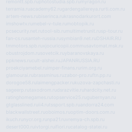
remontt.spb.ru
photostudia.spb.ru
myragon.ru
terramia.ru
academy62.ru
gardengallereya.ru
rti.com.ru
artem-news.ru
biserinca.ru
krasnodarkurort.com
imshowtv.ru
mebel-v-tule.ru
mobtopik.ru
pcsecurity.net.ru
tool-sib.ru
multimetrunit.ru
sp-tour.ru
fan-cs.ru
santeh-russia.ru
symbian9.net.ru
DSHAIR.RU
tmmotors.spb.ru
xjocuricopii.com
musavtomat.msk.ru
obustrojdom.ru
sovetcik.ru
ybaranovskaya.ru
ppknews.ru
cult-alshei.ru
JAPANRUSSIA.RU
proekciyamebel.ru
imper-finans.ru
rim.org.ru
glamourai.ru
brassminus.ru
zabor-pro.ru
ftn.pp.ru
dorogoe58.ru
laimengpacker.ru
kuzova-zapchasti.ru
sageerp.ru
taxodrom.ru
dsrazvitie.ru
hardcity.net.ru
ratinghomegames.ru
topservice25.ru
gubernyan.ru
gtglasslined.ru
ii4.ru
tssport.spb.ru
andorra24.com
blackwallstreet.ru
oboimos.ru
optim-doors.com.ru
ikuch.ru
nycr.org.ru
npa21.ru
vremya-ch.spb.ru
desert000.ru
ivtorgi.ru
ifiori.ru
catalog-statei.ru