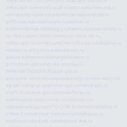
webkrasotki.com
cherinvest.ru
detskiy-ostrov.ru
ankou.spb.ru
alvesta1.ru
pdf-creator.ru
nix-files.org.ru
sakhatoday.ru
elektrikersymboler.ru
sputnikyes.ru
golf2club.msk.ru
aeforums.ru
zallclub.ru
multimodal.msk.ru
habaigry.ru
haikko.ru
sobakopedia.ru
isz-fest.ru
ewnc.info
screensaver-clock.net.ru
volnav.spb.ru
comnat.ru
npf.net.ru
7bit.pp.ru
kalugatur.ru
tesiaes.ru
card.com.ru
kazanka.spb.ru
gildiya-kuznecov.ru
kameryboavision.ru
griffoncom.spb.ru
fabrika-emotsiy.ru
PARK-MATROSOVA.RU
agat.spb.ru
avtoyurist-moskva1.ru
hardware.org.ru
схема-авто.рф
dg-lab.ru
angrup.ru
recruiter.spb.ru
music8.spb.ru
krsk124.ru
kubok.spb.ru
romanofforex.ru
analitikaplus.ru
spyonline.ru
zosikamery.ru
sloboda-ural.pp.ru
AUTO-COM.SU
hohota.net
alimy.ru
online-z.com
aromat-vostoka.ru
otdelkaexp.ru
mobilvest.ru
bbd.net.ru
mebelshop.msk.ru