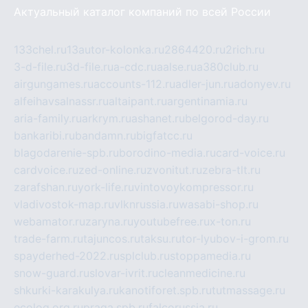
Актуальный каталог компаний по всей России
133chel.ru
13autor-kolonka.ru
2864420.ru
2rich.ru
3-d-file.ru
3d-file.ru
a-cdc.ru
aalse.ru
a380club.ru
airgungames.ru
accounts-112.ru
adler-jun.ru
adonyev.ru
alfeihavsalnassr.ru
altaipant.ru
argentinamia.ru
aria-family.ru
arkrym.ru
ashanet.ru
belgorod-day.ru
bankaribi.ru
bandamn.ru
bigfatcc.ru
blagodarenie-spb.ru
borodino-media.ru
card-voice.ru
cardvoice.ru
zed-online.ru
zvonitut.ru
zebra-tlt.ru
zarafshan.ru
york-life.ru
vintovoykompressor.ru
vladivostok-map.ru
vlknrussia.ru
wasabi-shop.ru
webamator.ru
zaryna.ru
youtubefree.ru
x-ton.ru
trade-farm.ru
tajuncos.ru
taksu.ru
tor-lyubov-i-grom.ru
spayderhed-2022.ru
splclub.ru
stoppamedia.ru
snow-guard.ru
slovar-ivrit.ru
cleanmedicine.ru
shkurki-karakulya.ru
kanotiforet.spb.ru
tutmassage.ru
ecolog.org.ru
praga.spb.ru
falcorussia.ru