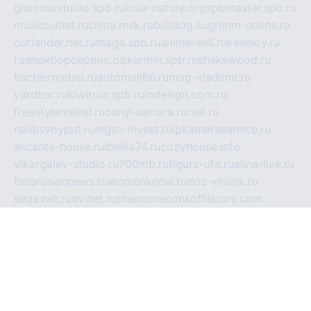
glamourstudio.spb.ru
kola-nature.org
spbmaster.spb.ru
musicoutlet.ru
china.msk.ru
bulldog.su
grimm-online.ru
outlander.net.ru
maga.spb.ru
anime-sell.ru
keseloy.ru
газприборсервис.рф
karmin.spb.ru
shekswood.ru
tischlermebel.ru
automall66.ru
mag-vladimir.ru
yardbar.ru
kiwitour.spb.ru
indesign.com.ru
freestylemebel.ru
bany-samara.ru
rsei.ru
naidisvoyput.ru
mgsn-invest.ru
ipkamerasannce.ru
alicante-house.ru
ibelka74.ru
cozyhouse.info
vlkargalev-studio.ru
700mb.ru
figura-ufa.ru
alina-live.ru
belarusiannews.ru
womenknow.ru
dos-vniimk.ru
sega.net.ru
dv.net.ru
phenomenonsofhistory.com
telesputnik.net.ru
wall.pp.ru
pylesosroidmi.ru
gtc-clan.ru
cligs.ru
bibikazap.ru
popova.org.ru
netwhistler.spb.ru
bellvil.ru
bonzon.ru
iss-vladik.ru
defiparis.net.ru
las-gryzas.ru
amku.ru
electednews.spb.ru
feather.org.ru
spar72.ru
tankiigri.ru
dominus.com.ru
ibtree.ru
sanykool.pp.ru
unixlib.org.ru