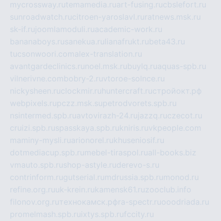
mycrossway.ru
temamedia.ru
art-fusing.ru
cbslefort.ru
sunroadwatch.ru
citroen-yaroslavl.ru
ratnews.msk.ru
sk-if.ru
joomlamoduli.ru
academic-work.ru
bananaboys.ru
sanekua.ru
lianafrukt.ru
beta43.ru
tucsonwoori.com
alex-translation.ru
avantgardeclinics.ru
noel.msk.ru
buylq.ru
aquas-spb.ru
vilnerivne.com
bobry-2.ru
vtoroe-solnce.ru
nickysheen.ru
clockmir.ru
huntercraft.ru
стройокт.рф
webpixels.ru
pczz.msk.su
petrodvorets.spb.ru
nsintermed.spb.ru
avtovirazh-24.ru
jazzq.ru
czecot.ru
cruizi.spb.ru
spasskaya.spb.ru
kniris.ru
vkpeople.com
maminy-mysli.ru
arionorel.ru
khuseniosif.ru
dotmediacup.spb.ru
mebel-tiraspol.ru
all-books.biz
vmauto.spb.ru
shop-astyle.ru
derevo-s.ru
contrinform.ru
gutserial.ru
mdrussia.spb.ru
monod.ru
refine.org.ru
uk-krein.ru
kamensk61.ru
zooclub.info
filonov.org.ru
технокамск.рф
ra-spectr.ru
ooodriada.ru
promelmash.spb.ru
ixtys.spb.ru
fccity.ru