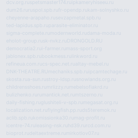
dcv.org.ru
spetsmaster174.ru
ipkameryhiseeu.ru
dum26.ru
ruspol.spb.ru
fr-opendp.ru
kam-solnyshko.ru
cheyenne-arapaho.ru
sevzapmetal.spb.ru
ted-lapidus.spb.ru
parasite-eliminator.ru
sigma-complete.ru
modernworld.ru
dama-moda.ru
eholot-group.ru
sk-nvkz.ru
DRONGOLD.RU
democratia2.ru
i-farmer.ru
mass-sport.org
jablonex.spb.ru
bookmess.ru
linkword.ru
refineua.com.ru
cs-spec.net.ru
altay-mebel.ru
DNK-THEATRE.RU
mechaniks.spb.ru
ipcamtechage.ru
skosta.ru
a-sun.ru
stroy-ldsp.ru
snowlands.org.ru
childrensshoes.ru
mrlizzy.ru
mebelsofiakrd.ru
bulizhenko.ru
rumantick.net.ru
mtszerno.ru
daily-fishing.ru
glushiteli-v-spb.ru
megasat.org.ru
localization.net.ru
flyingfish.pp.ru
ds5teremok.ru
aclib.spb.ru
komissionka30.ru
mag-profit.ru
icentre-74.ru
leasing-nsk.ru
hd39.ru
rcd.com.ru
bioprot.ru
deltaextreme.ru
mirkotlov07.ru