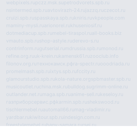
webpixels.ru
pczz.msk.su
petrodvorets.spb.ru
nsintermed.spb.ru
avtovirazh-24.ru
jazzq.ru
czecot.ru
cruizi.spb.ru
spasskaya.spb.ru
kniris.ru
vkpeople.com
maminy-mysli.ru
arionorel.ru
khuseniosif.ru
dotmediacup.spb.ru
mebel-tiraspol.ru
all-books.biz
vmauto.spb.ru
shop-astyle.ru
derevo-s.ru
contrinform.ru
gutserial.ru
mdrussia.spb.ru
monod.ru
refine.org.ru
uk-krein.ru
kamensk61.ru
zooclub.info
filonov.org.ru
технокамск.рф
ra-spectr.ru
ooodriada.ru
promelmash.spb.ru
ixtys.spb.ru
fccity.ru
glamourstudio.spb.ru
kola-nature.org
spbmaster.spb.ru
musicoutlet.ru
china.msk.ru
bulldog.su
grimm-online.ru
outlander.net.ru
maga.spb.ru
anime-sell.ru
keseloy.ru
газприборсервис.рф
karmin.spb.ru
shekswood.ru
tischlermebel.ru
automall66.ru
mag-vladimir.ru
yardbar.ru
kiwitour.spb.ru
indesign.com.ru
freestylemebel.ru
bany-samara.ru
rsei.ru
naidisvoyput.ru
mgsn-invest.ru
ipkamerasannce.ru