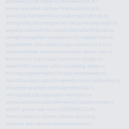
ppknews.ru
cult-alshei.ru
JAPANRUSSIA.RU
proekciyamebel.ru
imper-finans.ru
rim.org.ru
glamourai.ru
brassminus.ru
zabor-pro.ru
ftn.pp.ru
dorogoe58.ru
laimengpacker.ru
kuzova-zapchasti.ru
sageerp.ru
taxodrom.ru
dsrazvitie.ru
hardcity.net.ru
ratinghomegames.ru
topservice25.ru
gubernyan.ru
gtglasslined.ru
ii4.ru
tssport.spb.ru
andorra24.com
blackwallstreet.ru
oboimos.ru
optim-doors.com.ru
ikuch.ru
nycr.org.ru
npa21.ru
vremya-ch.spb.ru
desert000.ru
ivtorgi.ru
ifiori.ru
catalog-statei.ru
dcv.org.ru
spetsmaster174.ru
ipkameryhiseeu.ru
dum26.ru
ruspol.spb.ru
fr-opendp.ru
kam-solnyshko.ru
cheyenne-arapaho.ru
sevzapmetal.spb.ru
ted-lapidus.spb.ru
parasite-eliminator.ru
sigma-complete.ru
modernworld.ru
dama-moda.ru
eholot-group.ru
sk-nvkz.ru
DRONGOLD.RU
democratia2.ru
i-farmer.ru
mass-sport.org
jablonex.spb.ru
bookmess.ru
linkword.ru