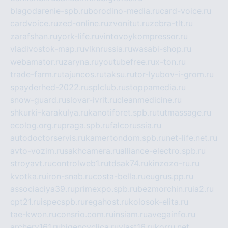
blagodarenie-spb.ru
borodino-media.ru
card-voice.ru
cardvoice.ru
zed-online.ru
zvonitut.ru
zebra-tlt.ru
zarafshan.ru
york-life.ru
vintovoykompressor.ru
vladivostok-map.ru
vlknrussia.ru
wasabi-shop.ru
webamator.ru
zaryna.ru
youtubefree.ru
x-ton.ru
trade-farm.ru
tajuncos.ru
taksu.ru
tor-lyubov-i-grom.ru
spayderhed-2022.ru
splclub.ru
stoppamedia.ru
snow-guard.ru
slovar-ivrit.ru
cleanmedicine.ru
shkurki-karakulya.ru
kanotiforet.spb.ru
tutmassage.ru
ecolog.org.ru
praga.spb.ru
falcorussia.ru
autodoctorservis.ru
kamertondom.spb.ru
net-life.net.ru
avto-vozim.ru
sakhcamera.ru
alliance-electro.spb.ru
stroyavt.ru
controlweb1.ru
tdsak74.ru
kinzozo-ru.ru
kvotka.ru
iron-snab.ru
costa-bella.ru
eugrus.pp.ru
associaciya39.ru
primexpo.spb.ru
bezmorchin.ru
ia2.ru
cpt21.ru
ispecspb.ru
regahost.ru
kolosok-elita.ru
tae-kwon.ru
consrio.com.ru
insiam.ru
avegainfo.ru
archery161.ru
bigencyclica.ru
vlast16.ru
korru.net