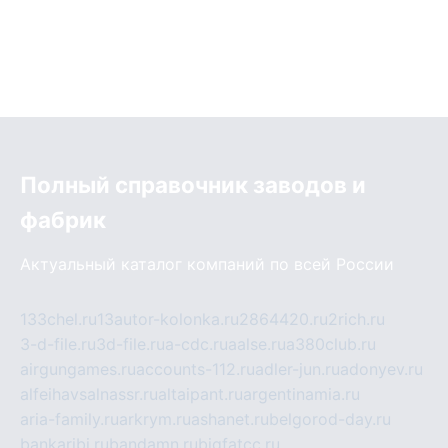
Полный справочник заводов и
фабрик
Актуальный каталог компаний по всей России
133chel.ru
13autor-kolonka.ru
2864420.ru
2rich.ru
3-d-file.ru
3d-file.ru
a-cdc.ru
aalse.ru
a380club.ru
airgungames.ru
accounts-112.ru
adler-jun.ru
adonyev.ru
alfeihavsalnassr.ru
altaipant.ru
argentinamia.ru
aria-family.ru
arkrym.ru
ashanet.ru
belgorod-day.ru
bankaribi.ru
bandamn.ru
bigfatcc.ru