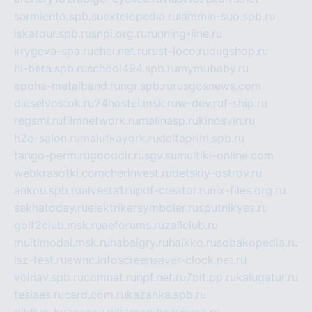
sarmiento.spb.su
extelopedia.ru
lammin-suo.spb.ru
iskatour.spb.ru
snpi.org.ru
running-line.ru
krygeva-spa.ru
chel.net.ru
rust-loco.ru
dugshop.ru
hl-beta.spb.ru
school494.spb.ru
mymubaby.ru
epoha-metalband.ru
ngr.spb.ru
rusgosnews.com
dieselvostok.ru
24hostel.msk.ru
w-dev.ru
f-ship.ru
regsmi.ru
filmnetwork.ru
malinasp.ru
kinosvin.ru
h2o-salon.ru
malutkayork.ru
deltaprim.spb.ru
tango-perm.ru
gooddir.ru
sgv.su
multiki-online.com
webkrasotki.com
cherinvest.ru
detskiy-ostrov.ru
ankou.spb.ru
alvesta1.ru
pdf-creator.ru
nix-files.org.ru
sakhatoday.ru
elektrikersymboler.ru
sputnikyes.ru
golf2club.msk.ru
aeforums.ru
zallclub.ru
multimodal.msk.ru
habaigry.ru
haikko.ru
sobakopedia.ru
isz-fest.ru
ewnc.info
screensaver-clock.net.ru
volnav.spb.ru
comnat.ru
npf.net.ru
7bit.pp.ru
kalugatur.ru
tesiaes.ru
card.com.ru
kazanka.spb.ru
gildiya-kuznecov.ru
kameryboavision.ru