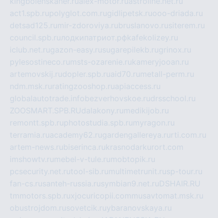
kingbolenskaner.ru
alex-motor.ru
astroline.net.ru
act1.spb.ru
polyglot.com.ru
gidlipetsk.ru
ooo-driada.ru
detsad125.ru
mir-zdoroviya.ru
bruslanovo.ru
siterem.ru
council.spb.ru
лодкипатриот.рф
kafekolizey.ru
iclub.net.ru
gazon-easy.ru
sugarepilekb.ru
grinox.ru
pylesostineco.ru
msts-ozarenie.ru
kameryjooan.ru
artemovskij.ru
dopler.spb.ru
aid70.ru
metall-perm.ru
ndm.msk.ru
ratingzooshop.ru
apiaccess.ru
globalautotrade.info
bezverhovskoe.ru
drsschool.ru
ZOOSMART.SPB.RU
dalakony.ru
medikijob.ru
remontt.spb.ru
photostudia.spb.ru
myragon.ru
terramia.ru
academy62.ru
gardengallereya.ru
rti.com.ru
artem-news.ru
biserinca.ru
krasnodarkurort.com
imshowtv.ru
mebel-v-tule.ru
mobtopik.ru
pcsecurity.net.ru
tool-sib.ru
multimetrunit.ru
sp-tour.ru
fan-cs.ru
santeh-russia.ru
symbian9.net.ru
DSHAIR.RU
tmmotors.spb.ru
xjocuricopii.com
musavtomat.msk.ru
obustrojdom.ru
sovetcik.ru
ybaranovskaya.ru