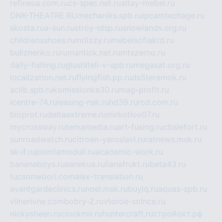
refineua.com.ru
cs-spec.net.ru
altay-mebel.ru
DNK-THEATRE.RU
mechaniks.spb.ru
ipcamtechage.ru
skosta.ru
a-sun.ru
stroy-ldsp.ru
snowlands.org.ru
childrensshoes.ru
mrlizzy.ru
mebelsofiakrd.ru
bulizhenko.ru
rumantick.net.ru
mtszerno.ru
daily-fishing.ru
glushiteli-v-spb.ru
megasat.org.ru
localization.net.ru
flyingfish.pp.ru
ds5teremok.ru
aclib.spb.ru
komissionka30.ru
mag-profit.ru
icentre-74.ru
leasing-nsk.ru
hd39.ru
rcd.com.ru
bioprot.ru
deltaextreme.ru
mirkotlov07.ru
mycrossway.ru
temamedia.ru
art-fusing.ru
cbslefort.ru
sunroadwatch.ru
citroen-yaroslavl.ru
ratnews.msk.ru
sk-if.ru
joomlamoduli.ru
academic-work.ru
bananaboys.ru
sanekua.ru
lianafrukt.ru
beta43.ru
tucsonwoori.com
alex-translation.ru
avantgardeclinics.ru
noel.msk.ru
buylq.ru
aquas-spb.ru
vilnerivne.com
bobry-2.ru
vtoroe-solnce.ru
nickysheen.ru
clockmir.ru
huntercraft.ru
стройокт.рф