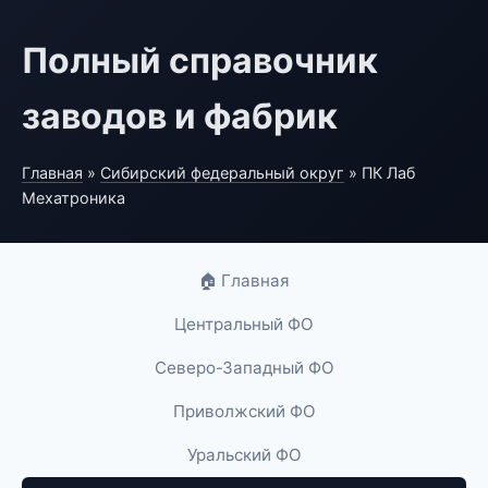
Полный справочник
заводов и фабрик
Главная
»
Сибирский федеральный округ
» ПК Лаб
Мехатроника
🏠 Главная
Центральный ФО
Северо-Западный ФО
Приволжский ФО
Уральский ФО