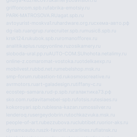
griffoncom.spb.ru
fabrika-emotsiy.ru
PARK-MATROSOVA.RU
agat.spb.ru
avtoyurist-moskva1.ru
hardware.org.ru
схема-авто.рф
dg-lab.ru
angrup.ru
recruiter.spb.ru
music8.spb.ru
krsk124.ru
kubok.spb.ru
romanofforex.ru
analitikaplus.ru
spyonline.ru
zosikamery.ru
sloboda-ural.pp.ru
AUTO-COM.SU
hohota.net
alimy.ru
online-z.com
aromat-vostoka.ru
otdelkaexp.ru
mobilvest.ru
bbd.net.ru
mebelshop.msk.ru
smp-forum.ru
bastion-td.ru
kosmoscreative.ru
avrmotors.ru
art-galadesign.ru
tiffany-c.ru
ecostep-samara.ru
d-p.spb.ru
галактика73.рф
sko.com.ru
davitamebel-spb.ru
fotsis.ru
tesiaes.ru
kokoroyari.spb.ru
blesna-kazan.ru
mossilver.ru
lenderoq.ru
sergeydobrin.ru
tochkazvuka.msk.ru
people-of-art.ru
bezzubova.ru
clubtibet.ru
orior-aks.ru
dynamoauto.ru
szk-favorit.ru
carlines.ru
flatnsk.ru