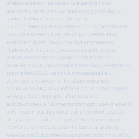
alfeihavsalnassr.ru
altaipant.ru
argentinamia.ru
aria-family.ru
arkrym.ru
ashanet.ru
belgorod-day.ru
bankaribi.ru
bandamn.ru
bigfatcc.ru
blagodarenie-spb.ru
borodino-media.ru
card-voice.ru
cardvoice.ru
zed-online.ru
zvonitut.ru
zebra-tlt.ru
zarafshan.ru
york-life.ru
vintovoykompressor.ru
vladivostok-map.ru
vlknrussia.ru
wasabi-shop.ru
webamator.ru
zaryna.ru
youtubefree.ru
x-ton.ru
trade-farm.ru
tajuncos.ru
taksu.ru
tor-lyubov-i-grom.ru
spayderhed-2022.ru
splclub.ru
stoppamedia.ru
snow-guard.ru
slovar-ivrit.ru
cleanmedicine.ru
shkurki-karakulya.ru
kanotiforet.spb.ru
tutmassage.ru
ecolog.org.ru
praga.spb.ru
falcorussia.ru
autodoctorservis.ru
kamertondom.spb.ru
net-life.net.ru
avto-vozim.ru
sakhcamera.ru
alliance-electro.spb.ru
stroyavt.ru
controlweb1.ru
tdsak74.ru
kinzozo-ru.ru
kvotka.ru
iron-snab.ru
costa-bella.ru
eugrus.pp.ru
associaciya39.ru
primexpo.spb.ru
bezmorchin.ru
ia2.ru