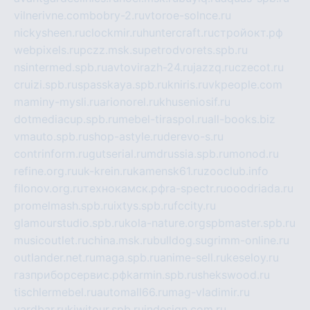
vilnerivne.com
bobry-2.ru
vtoroe-solnce.ru
nickysheen.ru
clockmir.ru
huntercraft.ru
стройокт.рф
webpixels.ru
pczz.msk.su
petrodvorets.spb.ru
nsintermed.spb.ru
avtovirazh-24.ru
jazzq.ru
czecot.ru
cruizi.spb.ru
spasskaya.spb.ru
kniris.ru
vkpeople.com
maminy-mysli.ru
arionorel.ru
khuseniosif.ru
dotmediacup.spb.ru
mebel-tiraspol.ru
all-books.biz
vmauto.spb.ru
shop-astyle.ru
derevo-s.ru
contrinform.ru
gutserial.ru
mdrussia.spb.ru
monod.ru
refine.org.ru
uk-krein.ru
kamensk61.ru
zooclub.info
filonov.org.ru
технокамск.рф
ra-spectr.ru
ooodriada.ru
promelmash.spb.ru
ixtys.spb.ru
fccity.ru
glamourstudio.spb.ru
kola-nature.org
spbmaster.spb.ru
musicoutlet.ru
china.msk.ru
bulldog.su
grimm-online.ru
outlander.net.ru
maga.spb.ru
anime-sell.ru
keseloy.ru
газприборсервис.рф
karmin.spb.ru
shekswood.ru
tischlermebel.ru
automall66.ru
mag-vladimir.ru
yardbar.ru
kiwitour.spb.ru
indesign.com.ru