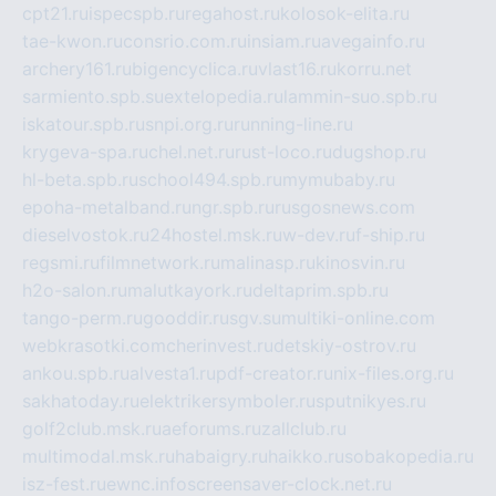
cpt21.ru
ispecspb.ru
regahost.ru
kolosok-elita.ru
tae-kwon.ru
consrio.com.ru
insiam.ru
avegainfo.ru
archery161.ru
bigencyclica.ru
vlast16.ru
korru.net
sarmiento.spb.su
extelopedia.ru
lammin-suo.spb.ru
iskatour.spb.ru
snpi.org.ru
running-line.ru
krygeva-spa.ru
chel.net.ru
rust-loco.ru
dugshop.ru
hl-beta.spb.ru
school494.spb.ru
mymubaby.ru
epoha-metalband.ru
ngr.spb.ru
rusgosnews.com
dieselvostok.ru
24hostel.msk.ru
w-dev.ru
f-ship.ru
regsmi.ru
filmnetwork.ru
malinasp.ru
kinosvin.ru
h2o-salon.ru
malutkayork.ru
deltaprim.spb.ru
tango-perm.ru
gooddir.ru
sgv.su
multiki-online.com
webkrasotki.com
cherinvest.ru
detskiy-ostrov.ru
ankou.spb.ru
alvesta1.ru
pdf-creator.ru
nix-files.org.ru
sakhatoday.ru
elektrikersymboler.ru
sputnikyes.ru
golf2club.msk.ru
aeforums.ru
zallclub.ru
multimodal.msk.ru
habaigry.ru
haikko.ru
sobakopedia.ru
isz-fest.ru
ewnc.info
screensaver-clock.net.ru