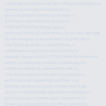
volnav.spb.ru
comnat.ru
npf.net.ru
7bit.pp.ru
kalugatur.ru
tesiaes.ru
card.com.ru
kazanka.spb.ru
gildiya-kuznecov.ru
kameryboavision.ru
griffoncom.spb.ru
fabrika-emotsiy.ru
PARK-MATROSOVA.RU
agat.spb.ru
avtoyurist-moskva1.ru
hardware.org.ru
схема-авто.рф
dg-lab.ru
angrup.ru
recruiter.spb.ru
music8.spb.ru
krsk124.ru
kubok.spb.ru
romanofforex.ru
analitikaplus.ru
spyonline.ru
zosikamery.ru
sloboda-ural.pp.ru
AUTO-COM.SU
hohota.net
alimy.ru
online-z.com
aromat-vostoka.ru
otdelkaexp.ru
mobilvest.ru
bbd.net.ru
mebelshop.msk.ru
smp-forum.ru
bastion-td.ru
kosmoscreative.ru
avrmotors.ru
art-galadesign.ru
tiffany-c.ru
ecostep-samara.ru
d-p.spb.ru
галактика73.рф
sko.com.ru
davitamebel-spb.ru
fotsis.ru
tesiaes.ru
kokoroyari.spb.ru
blesna-kazan.ru
mossilver.ru
lenderoq.ru
sergeydobrin.ru
tochkazvuka.msk.ru