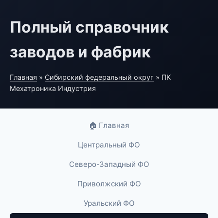
Полный справочник
заводов и фабрик
Главная
»
Сибирский федеральный округ
» ПК
Мехатроника Индустрия
🏠 Главная
Центральный ФО
Северо-Западный ФО
Приволжский ФО
Уральский ФО