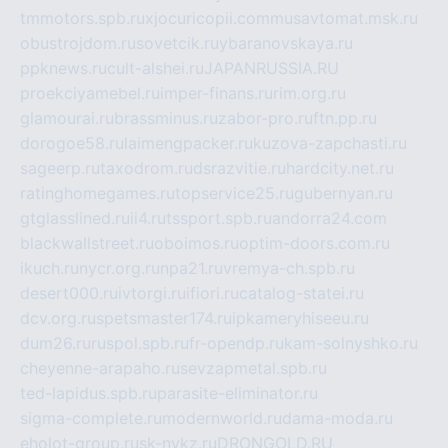
tmmotors.spb.ru
xjocuricopii.com
musavtomat.msk.ru
obustrojdom.ru
sovetcik.ru
ybaranovskaya.ru
ppknews.ru
cult-alshei.ru
JAPANRUSSIA.RU
proekciyamebel.ru
imper-finans.ru
rim.org.ru
glamourai.ru
brassminus.ru
zabor-pro.ru
ftn.pp.ru
dorogoe58.ru
laimengpacker.ru
kuzova-zapchasti.ru
sageerp.ru
taxodrom.ru
dsrazvitie.ru
hardcity.net.ru
ratinghomegames.ru
topservice25.ru
gubernyan.ru
gtglasslined.ru
ii4.ru
tssport.spb.ru
andorra24.com
blackwallstreet.ru
oboimos.ru
optim-doors.com.ru
ikuch.ru
nycr.org.ru
npa21.ru
vremya-ch.spb.ru
desert000.ru
ivtorgi.ru
ifiori.ru
catalog-statei.ru
dcv.org.ru
spetsmaster174.ru
ipkameryhiseeu.ru
dum26.ru
ruspol.spb.ru
fr-opendp.ru
kam-solnyshko.ru
cheyenne-arapaho.ru
sevzapmetal.spb.ru
ted-lapidus.spb.ru
parasite-eliminator.ru
sigma-complete.ru
modernworld.ru
dama-moda.ru
eholot-group.ru
sk-nvkz.ru
DRONGOLD.RU