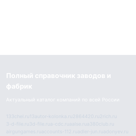
Полный справочник заводов и
фабрик
Актуальный каталог компаний по всей России
133chel.ru
13autor-kolonka.ru
2864420.ru
2rich.ru
3-d-file.ru
3d-file.ru
a-cdc.ru
aalse.ru
a380club.ru
airgungames.ru
accounts-112.ru
adler-jun.ru
adonyev.ru