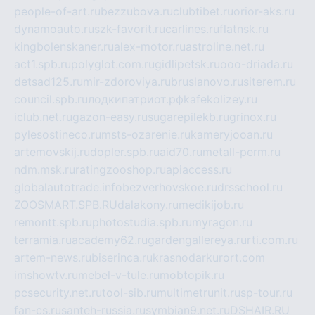
people-of-art.ru
bezzubova.ru
clubtibet.ru
orior-aks.ru
dynamoauto.ru
szk-favorit.ru
carlines.ru
flatnsk.ru
kingbolenskaner.ru
alex-motor.ru
astroline.net.ru
act1.spb.ru
polyglot.com.ru
gidlipetsk.ru
ooo-driada.ru
detsad125.ru
mir-zdoroviya.ru
bruslanovo.ru
siterem.ru
council.spb.ru
лодкипатриот.рф
kafekolizey.ru
iclub.net.ru
gazon-easy.ru
sugarepilekb.ru
grinox.ru
pylesostineco.ru
msts-ozarenie.ru
kameryjooan.ru
artemovskij.ru
dopler.spb.ru
aid70.ru
metall-perm.ru
ndm.msk.ru
ratingzooshop.ru
apiaccess.ru
globalautotrade.info
bezverhovskoe.ru
drsschool.ru
ZOOSMART.SPB.RU
dalakony.ru
medikijob.ru
remontt.spb.ru
photostudia.spb.ru
myragon.ru
terramia.ru
academy62.ru
gardengallereya.ru
rti.com.ru
artem-news.ru
biserinca.ru
krasnodarkurort.com
imshowtv.ru
mebel-v-tule.ru
mobtopik.ru
pcsecurity.net.ru
tool-sib.ru
multimetrunit.ru
sp-tour.ru
fan-cs.ru
santeh-russia.ru
symbian9.net.ru
DSHAIR.RU