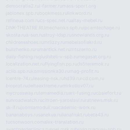
democratia2.ru
i-farmer.ru
mass-sport.org
jablonex.spb.ru
bookmess.ru
linkword.ru
refineua.com.ru
cs-spec.net.ru
altay-mebel.ru
DNK-THEATRE.RU
mechaniks.spb.ru
ipcamtechage.ru
skosta.ru
a-sun.ru
stroy-ldsp.ru
snowlands.org.ru
childrensshoes.ru
mrlizzy.ru
mebelsofiakrd.ru
bulizhenko.ru
rumantick.net.ru
mtszerno.ru
daily-fishing.ru
glushiteli-v-spb.ru
megasat.org.ru
localization.net.ru
flyingfish.pp.ru
ds5teremok.ru
aclib.spb.ru
komissionka30.ru
mag-profit.ru
icentre-74.ru
leasing-nsk.ru
hd39.ru
rcd.com.ru
bioprot.ru
deltaextreme.ru
mirkotlov07.ru
mycrossway.ru
temamedia.ru
art-fusing.ru
cbslefort.ru
sunroadwatch.ru
citroen-yaroslavl.ru
ratnews.msk.ru
sk-if.ru
joomlamoduli.ru
academic-work.ru
bananaboys.ru
sanekua.ru
lianafrukt.ru
beta43.ru
tucsonwoori.com
alex-translation.ru
avantgardeclinics.ru
noel.msk.ru
buylq.ru
aquas-spb.ru