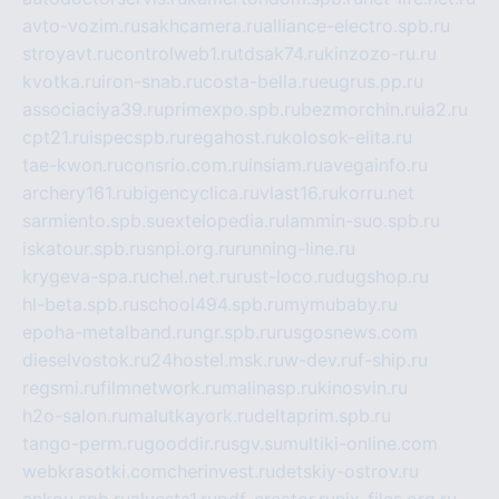
avto-vozim.ru
sakhcamera.ru
alliance-electro.spb.ru
stroyavt.ru
controlweb1.ru
tdsak74.ru
kinzozo-ru.ru
kvotka.ru
iron-snab.ru
costa-bella.ru
eugrus.pp.ru
associaciya39.ru
primexpo.spb.ru
bezmorchin.ru
ia2.ru
cpt21.ru
ispecspb.ru
regahost.ru
kolosok-elita.ru
tae-kwon.ru
consrio.com.ru
insiam.ru
avegainfo.ru
archery161.ru
bigencyclica.ru
vlast16.ru
korru.net
sarmiento.spb.su
extelopedia.ru
lammin-suo.spb.ru
iskatour.spb.ru
snpi.org.ru
running-line.ru
krygeva-spa.ru
chel.net.ru
rust-loco.ru
dugshop.ru
hl-beta.spb.ru
school494.spb.ru
mymubaby.ru
epoha-metalband.ru
ngr.spb.ru
rusgosnews.com
dieselvostok.ru
24hostel.msk.ru
w-dev.ru
f-ship.ru
regsmi.ru
filmnetwork.ru
malinasp.ru
kinosvin.ru
h2o-salon.ru
malutkayork.ru
deltaprim.spb.ru
tango-perm.ru
gooddir.ru
sgv.su
multiki-online.com
webkrasotki.com
cherinvest.ru
detskiy-ostrov.ru