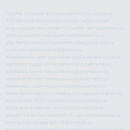
133chel.ru
13autor-kolonka.ru
2864420.ru
2rich.ru
3-d-file.ru
3d-file.ru
a-cdc.ru
aalse.ru
a380club.ru
airgungames.ru
accounts-112.ru
adler-jun.ru
adonyev.ru
alfeihavsalnassr.ru
altaipant.ru
argentinamia.ru
aria-family.ru
arkrym.ru
ashanet.ru
belgorod-day.ru
bankaribi.ru
bandamn.ru
bigfatcc.ru
blagodarenie-spb.ru
borodino-media.ru
card-voice.ru
cardvoice.ru
zed-online.ru
zvonitut.ru
zebra-tlt.ru
zarafshan.ru
york-life.ru
vintovoykompressor.ru
vladivostok-map.ru
vlknrussia.ru
wasabi-shop.ru
webamator.ru
zaryna.ru
youtubefree.ru
x-ton.ru
trade-farm.ru
tajuncos.ru
taksu.ru
tor-lyubov-i-grom.ru
spayderhed-2022.ru
splclub.ru
stoppamedia.ru
snow-guard.ru
slovar-ivrit.ru
cleanmedicine.ru
shkurki-karakulya.ru
kanotiforet.spb.ru
tutmassage.ru
ecolog.org.ru
praga.spb.ru
falcorussia.ru
autodoctorservis.ru
kamertondom.spb.ru
net-life.net.ru