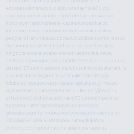
avrmotors.ru
art-galadesign.ru
tiffany-c.ru
ecostep-samara.ru
d-p.spb.ru
галактика73.рф
sko.com.ru
davitamebel-spb.ru
fotsis.ru
tesiaes.ru
kokoroyari.spb.ru
blesna-kazan.ru
mossilver.ru
lenderoq.ru
sergeydobrin.ru
tochkazvuka.msk.ru
people-of-art.ru
bezzubova.ru
clubtibet.ru
orior-aks.ru
dynamoauto.ru
szk-favorit.ru
carlines.ru
flatnsk.ru
kingbolenskaner.ru
alex-motor.ru
astroline.net.ru
act1.spb.ru
polyglot.com.ru
gidlipetsk.ru
ooo-driada.ru
detsad125.ru
mir-zdoroviya.ru
bruslanovo.ru
siterem.ru
council.spb.ru
лодкипатриот.рф
kafekolizey.ru
iclub.net.ru
gazon-easy.ru
sugarepilekb.ru
grinox.ru
pylesostineco.ru
msts-ozarenie.ru
kameryjooan.ru
artemovskij.ru
dopler.spb.ru
aid70.ru
metall-perm.ru
ndm.msk.ru
ratingzooshop.ru
apiaccess.ru
globalautotrade.info
bezverhovskoe.ru
drsschool.ru
ZOOSMART.SPB.RU
dalakony.ru
medikijob.ru
remontt.spb.ru
photostudia.spb.ru
myragon.ru