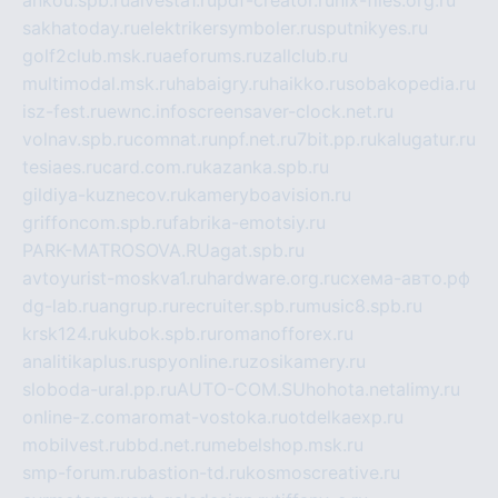
ankou.spb.ru
alvesta1.ru
pdf-creator.ru
nix-files.org.ru
sakhatoday.ru
elektrikersymboler.ru
sputnikyes.ru
golf2club.msk.ru
aeforums.ru
zallclub.ru
multimodal.msk.ru
habaigry.ru
haikko.ru
sobakopedia.ru
isz-fest.ru
ewnc.info
screensaver-clock.net.ru
volnav.spb.ru
comnat.ru
npf.net.ru
7bit.pp.ru
kalugatur.ru
tesiaes.ru
card.com.ru
kazanka.spb.ru
gildiya-kuznecov.ru
kameryboavision.ru
griffoncom.spb.ru
fabrika-emotsiy.ru
PARK-MATROSOVA.RU
agat.spb.ru
avtoyurist-moskva1.ru
hardware.org.ru
схема-авто.рф
dg-lab.ru
angrup.ru
recruiter.spb.ru
music8.spb.ru
krsk124.ru
kubok.spb.ru
romanofforex.ru
analitikaplus.ru
spyonline.ru
zosikamery.ru
sloboda-ural.pp.ru
AUTO-COM.SU
hohota.net
alimy.ru
online-z.com
aromat-vostoka.ru
otdelkaexp.ru
mobilvest.ru
bbd.net.ru
mebelshop.msk.ru
smp-forum.ru
bastion-td.ru
kosmoscreative.ru