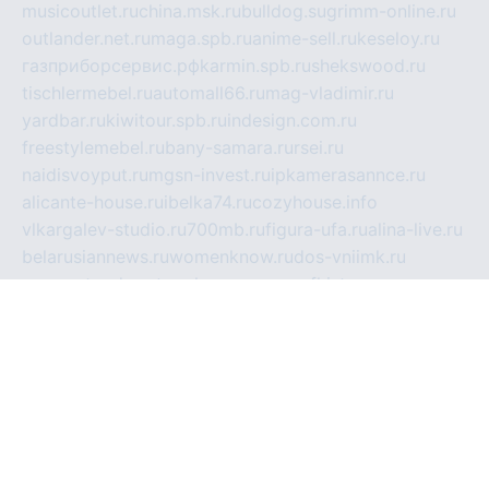
musicoutlet.ru
china.msk.ru
bulldog.su
grimm-online.ru
outlander.net.ru
maga.spb.ru
anime-sell.ru
keseloy.ru
газприборсервис.рф
karmin.spb.ru
shekswood.ru
tischlermebel.ru
automall66.ru
mag-vladimir.ru
yardbar.ru
kiwitour.spb.ru
indesign.com.ru
freestylemebel.ru
bany-samara.ru
rsei.ru
naidisvoyput.ru
mgsn-invest.ru
ipkamerasannce.ru
alicante-house.ru
ibelka74.ru
cozyhouse.info
vlkargalev-studio.ru
700mb.ru
figura-ufa.ru
alina-live.ru
belarusiannews.ru
womenknow.ru
dos-vniimk.ru
sega.net.ru
dv.net.ru
phenomenonsofhistory.com
telesputnik.net.ru
wall.pp.ru
pylesosroidmi.ru
gtc-clan.ru
cligs.ru
bibikazap.ru
popova.org.ru
netwhistler.spb.ru
bellvil.ru
bonzon.ru
iss-vladik.ru
defiparis.net.ru
las-gryzas.ru
amku.ru
electednews.spb.ru
feather.org.ru
spar72.ru
tankiigri.ru
dominus.com.ru
ibtree.ru
sanykool.pp.ru
unixlib.org.ru
menatep.spb.ru
gartenterrassen.ru
printeka.ru