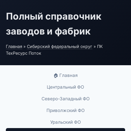
Полный справочник
заводов и фабрик
Главная
»
Сибирский федеральный округ
» ПК
ТехРесурс Поток
🏠 Главная
Центральный ФО
Северо-Западный ФО
Приволжский ФО
Уральский ФО