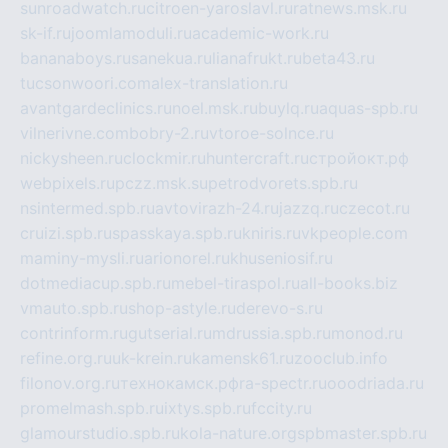
sunroadwatch.ru
citroen-yaroslavl.ru
ratnews.msk.ru
sk-if.ru
joomlamoduli.ru
academic-work.ru
bananaboys.ru
sanekua.ru
lianafrukt.ru
beta43.ru
tucsonwoori.com
alex-translation.ru
avantgardeclinics.ru
noel.msk.ru
buylq.ru
aquas-spb.ru
vilnerivne.com
bobry-2.ru
vtoroe-solnce.ru
nickysheen.ru
clockmir.ru
huntercraft.ru
стройокт.рф
webpixels.ru
pczz.msk.su
petrodvorets.spb.ru
nsintermed.spb.ru
avtovirazh-24.ru
jazzq.ru
czecot.ru
cruizi.spb.ru
spasskaya.spb.ru
kniris.ru
vkpeople.com
maminy-mysli.ru
arionorel.ru
khuseniosif.ru
dotmediacup.spb.ru
mebel-tiraspol.ru
all-books.biz
vmauto.spb.ru
shop-astyle.ru
derevo-s.ru
contrinform.ru
gutserial.ru
mdrussia.spb.ru
monod.ru
refine.org.ru
uk-krein.ru
kamensk61.ru
zooclub.info
filonov.org.ru
технокамск.рф
ra-spectr.ru
ooodriada.ru
promelmash.spb.ru
ixtys.spb.ru
fccity.ru
glamourstudio.spb.ru
kola-nature.org
spbmaster.spb.ru