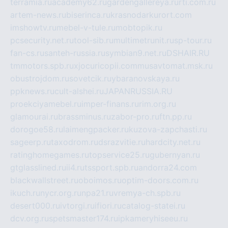
terramia.ru
academy62.ru
gardengallereya.ru
rti.com.ru
artem-news.ru
biserinca.ru
krasnodarkurort.com
imshowtv.ru
mebel-v-tule.ru
mobtopik.ru
pcsecurity.net.ru
tool-sib.ru
multimetrunit.ru
sp-tour.ru
fan-cs.ru
santeh-russia.ru
symbian9.net.ru
DSHAIR.RU
tmmotors.spb.ru
xjocuricopii.com
musavtomat.msk.ru
obustrojdom.ru
sovetcik.ru
ybaranovskaya.ru
ppknews.ru
cult-alshei.ru
JAPANRUSSIA.RU
proekciyamebel.ru
imper-finans.ru
rim.org.ru
glamourai.ru
brassminus.ru
zabor-pro.ru
ftn.pp.ru
dorogoe58.ru
laimengpacker.ru
kuzova-zapchasti.ru
sageerp.ru
taxodrom.ru
dsrazvitie.ru
hardcity.net.ru
ratinghomegames.ru
topservice25.ru
gubernyan.ru
gtglasslined.ru
ii4.ru
tssport.spb.ru
andorra24.com
blackwallstreet.ru
oboimos.ru
optim-doors.com.ru
ikuch.ru
nycr.org.ru
npa21.ru
vremya-ch.spb.ru
desert000.ru
ivtorgi.ru
ifiori.ru
catalog-statei.ru
dcv.org.ru
spetsmaster174.ru
ipkameryhiseeu.ru