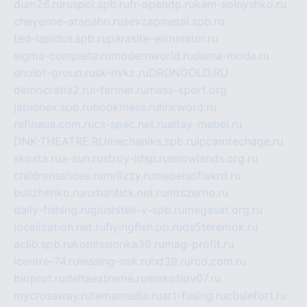
dum26.ru
ruspol.spb.ru
fr-opendp.ru
kam-solnyshko.ru
cheyenne-arapaho.ru
sevzapmetal.spb.ru
ted-lapidus.spb.ru
parasite-eliminator.ru
sigma-complete.ru
modernworld.ru
dama-moda.ru
eholot-group.ru
sk-nvkz.ru
DRONGOLD.RU
democratia2.ru
i-farmer.ru
mass-sport.org
jablonex.spb.ru
bookmess.ru
linkword.ru
refineua.com.ru
cs-spec.net.ru
altay-mebel.ru
DNK-THEATRE.RU
mechaniks.spb.ru
ipcamtechage.ru
skosta.ru
a-sun.ru
stroy-ldsp.ru
snowlands.org.ru
childrensshoes.ru
mrlizzy.ru
mebelsofiakrd.ru
bulizhenko.ru
rumantick.net.ru
mtszerno.ru
daily-fishing.ru
glushiteli-v-spb.ru
megasat.org.ru
localization.net.ru
flyingfish.pp.ru
ds5teremok.ru
aclib.spb.ru
komissionka30.ru
mag-profit.ru
icentre-74.ru
leasing-nsk.ru
hd39.ru
rcd.com.ru
bioprot.ru
deltaextreme.ru
mirkotlov07.ru
mycrossway.ru
temamedia.ru
art-fusing.ru
cbslefort.ru