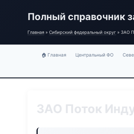
Полный справочник з
Главная
»
Сибирский федеральный округ
» ЗАО П
🏠 Главная
Центральный ФО
Севе
ЗАО Поток Инд