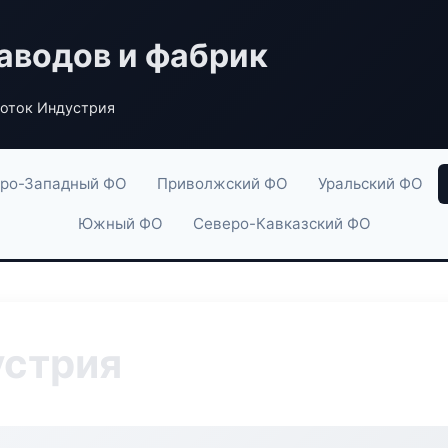
аводов и фабрик
оток Индустрия
ро-Западный ФО
Приволжский ФО
Уральский ФО
Южный ФО
Северо-Кавказский ФО
устрия