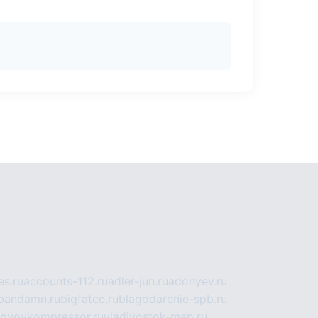
s.ru
accounts-112.ru
adler-jun.ru
adonyev.ru
bandamn.ru
bigfatcc.ru
blagodarenie-spb.ru
tovoykompressor.ru
vladivostok-map.ru