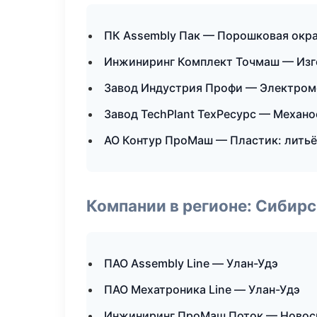
ПК Assembly Пак — Порошковая окр
Инжиниринг Комплект Точмаш — Изг
Завод Индустрия Профи — Электром
Завод TechPlant ТехРесурс — Механо
АО Контур ПроМаш — Пластик: литьё
Компании в регионе: Сибир
ПАО Assembly Line — Улан-Удэ
ПАО Мехатроника Line — Улан-Удэ
Инжиниринг ПроМаш Поток — Новос