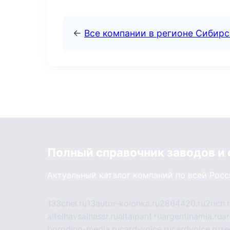
←
Все компании в регионе Сибир
Полный справочник заводов и
Актуальный каталог компаний по всей Рос
133chel.ru
13autor-kolonka.ru
2864420.ru
2rich.
alfeihavsalnassr.ru
altaipant.ru
argentinamia.ru
ar
borodino-media.ru
card-voice.ru
cardvoice.ru
ze