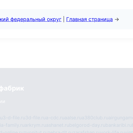
ский федеральный округ
|
Главная страница
→
 фабрик
сии
ru
3-d-file.ru
3d-file.ru
a-cdc.ru
aalse.ru
a380club.ru
airgungame
ia-family.ru
arkrym.ru
ashanet.ru
belgorod-day.ru
bankaribi.ru
d-online.ru
zvonitut.ru
zebra-tlt.ru
zarafshan.ru
york-life.ru
vin