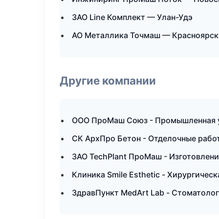
ЗАО Line Комплект — Улан-Удэ
АО Металлика Точмаш — Красноярск
Другие компании
ООО ПроМаш Союз - Промышленная у
СК АрхПро Бетон - Отделочные рабо
ЗАО TechPlant ПроМаш - Изготовлен
Клиника Smile Esthetic - Хирургичес
ЗдравПункт MedArt Lab - Стоматоло