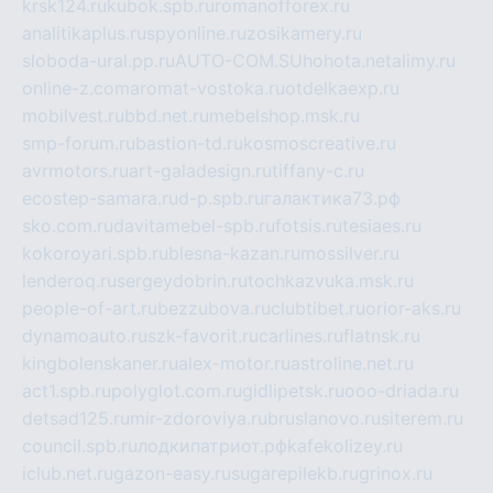
krsk124.ru
kubok.spb.ru
romanofforex.ru
analitikaplus.ru
spyonline.ru
zosikamery.ru
sloboda-ural.pp.ru
AUTO-COM.SU
hohota.net
alimy.ru
online-z.com
aromat-vostoka.ru
otdelkaexp.ru
mobilvest.ru
bbd.net.ru
mebelshop.msk.ru
smp-forum.ru
bastion-td.ru
kosmoscreative.ru
avrmotors.ru
art-galadesign.ru
tiffany-c.ru
ecostep-samara.ru
d-p.spb.ru
галактика73.рф
sko.com.ru
davitamebel-spb.ru
fotsis.ru
tesiaes.ru
kokoroyari.spb.ru
blesna-kazan.ru
mossilver.ru
lenderoq.ru
sergeydobrin.ru
tochkazvuka.msk.ru
people-of-art.ru
bezzubova.ru
clubtibet.ru
orior-aks.ru
dynamoauto.ru
szk-favorit.ru
carlines.ru
flatnsk.ru
kingbolenskaner.ru
alex-motor.ru
astroline.net.ru
act1.spb.ru
polyglot.com.ru
gidlipetsk.ru
ooo-driada.ru
detsad125.ru
mir-zdoroviya.ru
bruslanovo.ru
siterem.ru
council.spb.ru
лодкипатриот.рф
kafekolizey.ru
iclub.net.ru
gazon-easy.ru
sugarepilekb.ru
grinox.ru