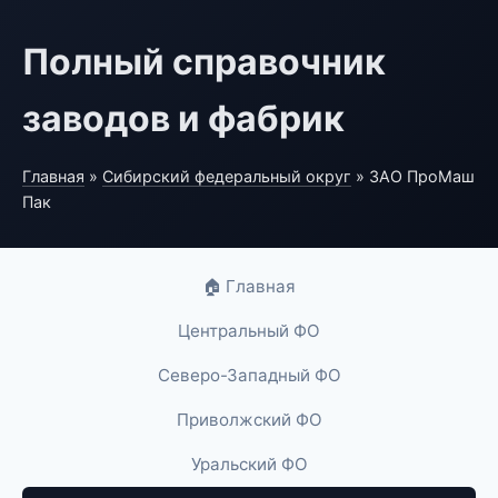
Полный справочник
заводов и фабрик
Главная
»
Сибирский федеральный округ
» ЗАО ПроМаш
Пак
🏠 Главная
Центральный ФО
Северо-Западный ФО
Приволжский ФО
Уральский ФО