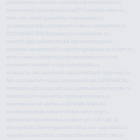
pylesostineco.ru
msts-ozarenie.ru
kameryjooan.ru
artemovskij.ru
dopler.spb.ru
aid70.ru
metall-perm.ru
ndm.msk.ru
ratingzooshop.ru
apiaccess.ru
globalautotrade.info
bezverhovskoe.ru
drsschool.ru
ZOOSMART.SPB.RU
dalakony.ru
medikijob.ru
remontt.spb.ru
photostudia.spb.ru
myragon.ru
terramia.ru
academy62.ru
gardengallereya.ru
rti.com.ru
artem-news.ru
biserinca.ru
krasnodarkurort.com
imshowtv.ru
mebel-v-tule.ru
mobtopik.ru
pcsecurity.net.ru
tool-sib.ru
multimetrunit.ru
sp-tour.ru
fan-cs.ru
santeh-russia.ru
symbian9.net.ru
DSHAIR.RU
tmmotors.spb.ru
xjocuricopii.com
musavtomat.msk.ru
obustrojdom.ru
sovetcik.ru
ybaranovskaya.ru
ppknews.ru
cult-alshei.ru
JAPANRUSSIA.RU
proekciyamebel.ru
imper-finans.ru
rim.org.ru
glamourai.ru
brassminus.ru
zabor-pro.ru
ftn.pp.ru
dorogoe58.ru
laimengpacker.ru
kuzova-zapchasti.ru
sageerp.ru
taxodrom.ru
dsrazvitie.ru
hardcity.net.ru