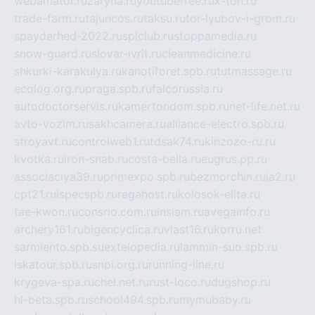
webamator.ru
zaryna.ru
youtubefree.ru
x-ton.ru
trade-farm.ru
tajuncos.ru
taksu.ru
tor-lyubov-i-grom.ru
spayderhed-2022.ru
splclub.ru
stoppamedia.ru
snow-guard.ru
slovar-ivrit.ru
cleanmedicine.ru
shkurki-karakulya.ru
kanotiforet.spb.ru
tutmassage.ru
ecolog.org.ru
praga.spb.ru
falcorussia.ru
autodoctorservis.ru
kamertondom.spb.ru
net-life.net.ru
avto-vozim.ru
sakhcamera.ru
alliance-electro.spb.ru
stroyavt.ru
controlweb1.ru
tdsak74.ru
kinzozo-ru.ru
kvotka.ru
iron-snab.ru
costa-bella.ru
eugrus.pp.ru
associaciya39.ru
primexpo.spb.ru
bezmorchin.ru
ia2.ru
cpt21.ru
ispecspb.ru
regahost.ru
kolosok-elita.ru
tae-kwon.ru
consrio.com.ru
insiam.ru
avegainfo.ru
archery161.ru
bigencyclica.ru
vlast16.ru
korru.net
sarmiento.spb.su
extelopedia.ru
lammin-suo.spb.ru
iskatour.spb.ru
snpi.org.ru
running-line.ru
krygeva-spa.ru
chel.net.ru
rust-loco.ru
dugshop.ru
hl-beta.spb.ru
school494.spb.ru
mymubaby.ru