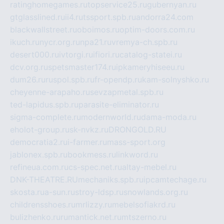
ratinghomegames.ru
topservice25.ru
gubernyan.ru
gtglasslined.ru
ii4.ru
tssport.spb.ru
andorra24.com
blackwallstreet.ru
oboimos.ru
optim-doors.com.ru
ikuch.ru
nycr.org.ru
npa21.ru
vremya-ch.spb.ru
desert000.ru
ivtorgi.ru
ifiori.ru
catalog-statei.ru
dcv.org.ru
spetsmaster174.ru
ipkameryhiseeu.ru
dum26.ru
ruspol.spb.ru
fr-opendp.ru
kam-solnyshko.ru
cheyenne-arapaho.ru
sevzapmetal.spb.ru
ted-lapidus.spb.ru
parasite-eliminator.ru
sigma-complete.ru
modernworld.ru
dama-moda.ru
eholot-group.ru
sk-nvkz.ru
DRONGOLD.RU
democratia2.ru
i-farmer.ru
mass-sport.org
jablonex.spb.ru
bookmess.ru
linkword.ru
refineua.com.ru
cs-spec.net.ru
altay-mebel.ru
DNK-THEATRE.RU
mechaniks.spb.ru
ipcamtechage.ru
skosta.ru
a-sun.ru
stroy-ldsp.ru
snowlands.org.ru
childrensshoes.ru
mrlizzy.ru
mebelsofiakrd.ru
bulizhenko.ru
rumantick.net.ru
mtszerno.ru