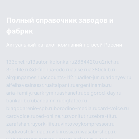
Полный справочник заводов и
фабрик
Актуальный каталог компаний по всей России
133chel.ru
13autor-kolonka.ru
2864420.ru
2rich.ru
3-d-file.ru
3d-file.ru
a-cdc.ru
aalse.ru
a380club.ru
airgungames.ru
accounts-112.ru
adler-jun.ru
adonyev.ru
alfeihavsalnassr.ru
altaipant.ru
argentinamia.ru
aria-family.ru
arkrym.ru
ashanet.ru
belgorod-day.ru
bankaribi.ru
bandamn.ru
bigfatcc.ru
blagodarenie-spb.ru
borodino-media.ru
card-voice.ru
cardvoice.ru
zed-online.ru
zvonitut.ru
zebra-tlt.ru
zarafshan.ru
york-life.ru
vintovoykompressor.ru
vladivostok-map.ru
vlknrussia.ru
wasabi-shop.ru