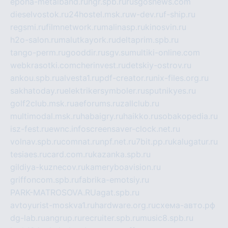
epoha-metalband.ru
ngr.spb.ru
rusgosnews.com
dieselvostok.ru
24hostel.msk.ru
w-dev.ru
f-ship.ru
regsmi.ru
filmnetwork.ru
malinasp.ru
kinosvin.ru
h2o-salon.ru
malutkayork.ru
deltaprim.spb.ru
tango-perm.ru
gooddir.ru
sgv.su
multiki-online.com
webkrasotki.com
cherinvest.ru
detskiy-ostrov.ru
ankou.spb.ru
alvesta1.ru
pdf-creator.ru
nix-files.org.ru
sakhatoday.ru
elektrikersymboler.ru
sputnikyes.ru
golf2club.msk.ru
aeforums.ru
zallclub.ru
multimodal.msk.ru
habaigry.ru
haikko.ru
sobakopedia.ru
isz-fest.ru
ewnc.info
screensaver-clock.net.ru
volnav.spb.ru
comnat.ru
npf.net.ru
7bit.pp.ru
kalugatur.ru
tesiaes.ru
card.com.ru
kazanka.spb.ru
gildiya-kuznecov.ru
kameryboavision.ru
griffoncom.spb.ru
fabrika-emotsiy.ru
PARK-MATROSOVA.RU
agat.spb.ru
avtoyurist-moskva1.ru
hardware.org.ru
схема-авто.рф
dg-lab.ru
angrup.ru
recruiter.spb.ru
music8.spb.ru