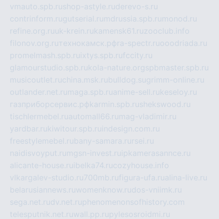
vmauto.spb.ru
shop-astyle.ru
derevo-s.ru
contrinform.ru
gutserial.ru
mdrussia.spb.ru
monod.ru
refine.org.ru
uk-krein.ru
kamensk61.ru
zooclub.info
filonov.org.ru
технокамск.рф
ra-spectr.ru
ooodriada.ru
promelmash.spb.ru
ixtys.spb.ru
fccity.ru
glamourstudio.spb.ru
kola-nature.org
spbmaster.spb.ru
musicoutlet.ru
china.msk.ru
bulldog.su
grimm-online.ru
outlander.net.ru
maga.spb.ru
anime-sell.ru
keseloy.ru
газприборсервис.рф
karmin.spb.ru
shekswood.ru
tischlermebel.ru
automall66.ru
mag-vladimir.ru
yardbar.ru
kiwitour.spb.ru
indesign.com.ru
freestylemebel.ru
bany-samara.ru
rsei.ru
naidisvoyput.ru
mgsn-invest.ru
ipkamerasannce.ru
alicante-house.ru
ibelka74.ru
cozyhouse.info
vlkargalev-studio.ru
700mb.ru
figura-ufa.ru
alina-live.ru
belarusiannews.ru
womenknow.ru
dos-vniimk.ru
sega.net.ru
dv.net.ru
phenomenonsofhistory.com
telesputnik.net.ru
wall.pp.ru
pylesosroidmi.ru