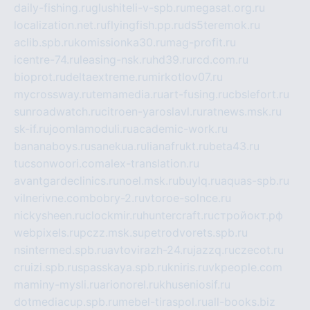
daily-fishing.ru
glushiteli-v-spb.ru
megasat.org.ru
localization.net.ru
flyingfish.pp.ru
ds5teremok.ru
aclib.spb.ru
komissionka30.ru
mag-profit.ru
icentre-74.ru
leasing-nsk.ru
hd39.ru
rcd.com.ru
bioprot.ru
deltaextreme.ru
mirkotlov07.ru
mycrossway.ru
temamedia.ru
art-fusing.ru
cbslefort.ru
sunroadwatch.ru
citroen-yaroslavl.ru
ratnews.msk.ru
sk-if.ru
joomlamoduli.ru
academic-work.ru
bananaboys.ru
sanekua.ru
lianafrukt.ru
beta43.ru
tucsonwoori.com
alex-translation.ru
avantgardeclinics.ru
noel.msk.ru
buylq.ru
aquas-spb.ru
vilnerivne.com
bobry-2.ru
vtoroe-solnce.ru
nickysheen.ru
clockmir.ru
huntercraft.ru
стройокт.рф
webpixels.ru
pczz.msk.su
petrodvorets.spb.ru
nsintermed.spb.ru
avtovirazh-24.ru
jazzq.ru
czecot.ru
cruizi.spb.ru
spasskaya.spb.ru
kniris.ru
vkpeople.com
maminy-mysli.ru
arionorel.ru
khuseniosif.ru
dotmediacup.spb.ru
mebel-tiraspol.ru
all-books.biz