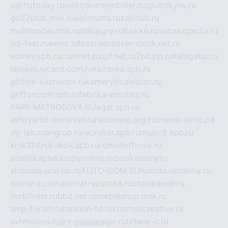
sakhatoday.ru
elektrikersymboler.ru
sputnikyes.ru
golf2club.msk.ru
aeforums.ru
zallclub.ru
multimodal.msk.ru
habaigry.ru
haikko.ru
sobakopedia.ru
isz-fest.ru
ewnc.info
screensaver-clock.net.ru
volnav.spb.ru
comnat.ru
npf.net.ru
7bit.pp.ru
kalugatur.ru
tesiaes.ru
card.com.ru
kazanka.spb.ru
gildiya-kuznecov.ru
kameryboavision.ru
griffoncom.spb.ru
fabrika-emotsiy.ru
PARK-MATROSOVA.RU
agat.spb.ru
avtoyurist-moskva1.ru
hardware.org.ru
схема-авто.рф
dg-lab.ru
angrup.ru
recruiter.spb.ru
music8.spb.ru
krsk124.ru
kubok.spb.ru
romanofforex.ru
analitikaplus.ru
spyonline.ru
zosikamery.ru
sloboda-ural.pp.ru
AUTO-COM.SU
hohota.net
alimy.ru
online-z.com
aromat-vostoka.ru
otdelkaexp.ru
mobilvest.ru
bbd.net.ru
mebelshop.msk.ru
smp-forum.ru
bastion-td.ru
kosmoscreative.ru
avrmotors.ru
art-galadesign.ru
tiffany-c.ru