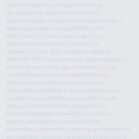
cheyenne-arapaho.ru
sevzapmetal.spb.ru
ted-lapidus.spb.ru
parasite-eliminator.ru
sigma-complete.ru
modernworld.ru
dama-moda.ru
eholot-group.ru
sk-nvkz.ru
DRONGOLD.RU
democratia2.ru
i-farmer.ru
mass-sport.org
jablonex.spb.ru
bookmess.ru
linkword.ru
refineua.com.ru
cs-spec.net.ru
altay-mebel.ru
DNK-THEATRE.RU
mechaniks.spb.ru
ipcamtechage.ru
skosta.ru
a-sun.ru
stroy-ldsp.ru
snowlands.org.ru
childrensshoes.ru
mrlizzy.ru
mebelsofiakrd.ru
bulizhenko.ru
rumantick.net.ru
mtszerno.ru
daily-fishing.ru
glushiteli-v-spb.ru
megasat.org.ru
localization.net.ru
flyingfish.pp.ru
ds5teremok.ru
aclib.spb.ru
komissionka30.ru
mag-profit.ru
icentre-74.ru
leasing-nsk.ru
hd39.ru
rcd.com.ru
bioprot.ru
deltaextreme.ru
mirkotlov07.ru
mycrossway.ru
temamedia.ru
art-fusing.ru
cbslefort.ru
sunroadwatch.ru
citroen-yaroslavl.ru
ratnews.msk.ru