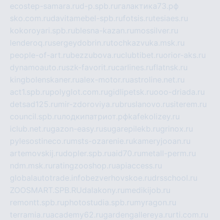
ecostep-samara.ru
d-p.spb.ru
галактика73.рф
sko.com.ru
davitamebel-spb.ru
fotsis.ru
tesiaes.ru
kokoroyari.spb.ru
blesna-kazan.ru
mossilver.ru
lenderoq.ru
sergeydobrin.ru
tochkazvuka.msk.ru
people-of-art.ru
bezzubova.ru
clubtibet.ru
orior-aks.ru
dynamoauto.ru
szk-favorit.ru
carlines.ru
flatnsk.ru
kingbolenskaner.ru
alex-motor.ru
astroline.net.ru
act1.spb.ru
polyglot.com.ru
gidlipetsk.ru
ooo-driada.ru
detsad125.ru
mir-zdoroviya.ru
bruslanovo.ru
siterem.ru
council.spb.ru
лодкипатриот.рф
kafekolizey.ru
iclub.net.ru
gazon-easy.ru
sugarepilekb.ru
grinox.ru
pylesostineco.ru
msts-ozarenie.ru
kameryjooan.ru
artemovskij.ru
dopler.spb.ru
aid70.ru
metall-perm.ru
ndm.msk.ru
ratingzooshop.ru
apiaccess.ru
globalautotrade.info
bezverhovskoe.ru
drsschool.ru
ZOOSMART.SPB.RU
dalakony.ru
medikijob.ru
remontt.spb.ru
photostudia.spb.ru
myragon.ru
terramia.ru
academy62.ru
gardengallereya.ru
rti.com.ru