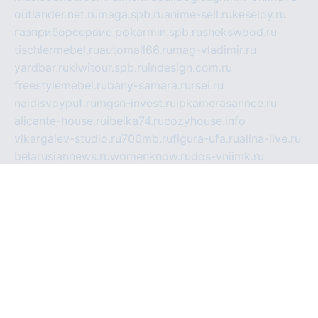
outlander.net.ru
maga.spb.ru
anime-sell.ru
keseloy.ru
газприборсервис.рф
karmin.spb.ru
shekswood.ru
tischlermebel.ru
automall66.ru
mag-vladimir.ru
yardbar.ru
kiwitour.spb.ru
indesign.com.ru
freestylemebel.ru
bany-samara.ru
rsei.ru
naidisvoyput.ru
mgsn-invest.ru
ipkamerasannce.ru
alicante-house.ru
ibelka74.ru
cozyhouse.info
vlkargalev-studio.ru
700mb.ru
figura-ufa.ru
alina-live.ru
belarusiannews.ru
womenknow.ru
dos-vniimk.ru
sega.net.ru
dv.net.ru
phenomenonsofhistory.com
telesputnik.net.ru
wall.pp.ru
pylesosroidmi.ru
gtc-clan.ru
cligs.ru
bibikazap.ru
popova.org.ru
netwhistler.spb.ru
bellvil.ru
bonzon.ru
iss-vladik.ru
defiparis.net.ru
las-gryzas.ru
amku.ru
electednews.spb.ru
feather.org.ru
spar72.ru
tankiigri.ru
dominus.com.ru
ibtree.ru
sanykool.pp.ru
unixlib.org.ru
menatep.spb.ru
gartenterrassen.ru
printeka.ru
skvozilka.com.ru
parkovka-pub.ru
lovemobi.ru
art-ru.ru