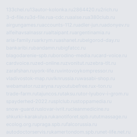
133chel.ru
13autor-kolonka.ru
2864420.ru
2rich.ru
3-d-file.ru
3d-file.ru
a-cdc.ru
aalse.ru
a380club.ru
airgungames.ru
accounts-112.ru
adler-jun.ru
adonyev.ru
alfeihavsalnassr.ru
altaipant.ru
argentinamia.ru
aria-family.ru
arkrym.ru
ashanet.ru
belgorod-day.ru
bankaribi.ru
bandamn.ru
bigfatcc.ru
blagodarenie-spb.ru
borodino-media.ru
card-voice.ru
cardvoice.ru
zed-online.ru
zvonitut.ru
zebra-tlt.ru
zarafshan.ru
york-life.ru
vintovoykompressor.ru
vladivostok-map.ru
vlknrussia.ru
wasabi-shop.ru
webamator.ru
zaryna.ru
youtubefree.ru
x-ton.ru
trade-farm.ru
tajuncos.ru
taksu.ru
tor-lyubov-i-grom.ru
spayderhed-2022.ru
splclub.ru
stoppamedia.ru
snow-guard.ru
slovar-ivrit.ru
cleanmedicine.ru
shkurki-karakulya.ru
kanotiforet.spb.ru
tutmassage.ru
ecolog.org.ru
praga.spb.ru
falcorussia.ru
autodoctorservis.ru
kamertondom.spb.ru
net-life.net.ru