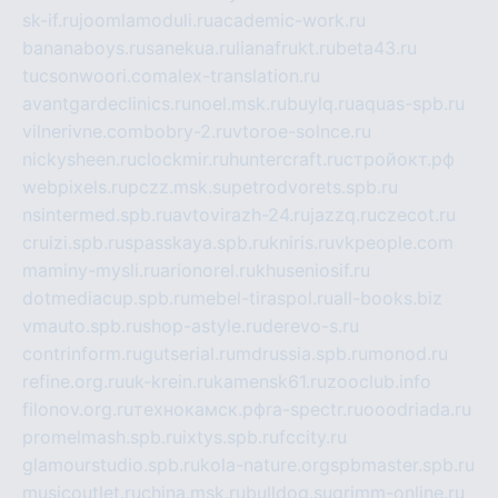
sk-if.ru
joomlamoduli.ru
academic-work.ru
bananaboys.ru
sanekua.ru
lianafrukt.ru
beta43.ru
tucsonwoori.com
alex-translation.ru
avantgardeclinics.ru
noel.msk.ru
buylq.ru
aquas-spb.ru
vilnerivne.com
bobry-2.ru
vtoroe-solnce.ru
nickysheen.ru
clockmir.ru
huntercraft.ru
стройокт.рф
webpixels.ru
pczz.msk.su
petrodvorets.spb.ru
nsintermed.spb.ru
avtovirazh-24.ru
jazzq.ru
czecot.ru
cruizi.spb.ru
spasskaya.spb.ru
kniris.ru
vkpeople.com
maminy-mysli.ru
arionorel.ru
khuseniosif.ru
dotmediacup.spb.ru
mebel-tiraspol.ru
all-books.biz
vmauto.spb.ru
shop-astyle.ru
derevo-s.ru
contrinform.ru
gutserial.ru
mdrussia.spb.ru
monod.ru
refine.org.ru
uk-krein.ru
kamensk61.ru
zooclub.info
filonov.org.ru
технокамск.рф
ra-spectr.ru
ooodriada.ru
promelmash.spb.ru
ixtys.spb.ru
fccity.ru
glamourstudio.spb.ru
kola-nature.org
spbmaster.spb.ru
musicoutlet.ru
china.msk.ru
bulldog.su
grimm-online.ru