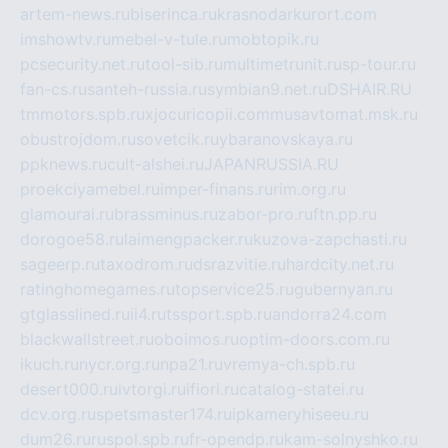
artem-news.ru
biserinca.ru
krasnodarkurort.com
imshowtv.ru
mebel-v-tule.ru
mobtopik.ru
pcsecurity.net.ru
tool-sib.ru
multimetrunit.ru
sp-tour.ru
fan-cs.ru
santeh-russia.ru
symbian9.net.ru
DSHAIR.RU
tmmotors.spb.ru
xjocuricopii.com
musavtomat.msk.ru
obustrojdom.ru
sovetcik.ru
ybaranovskaya.ru
ppknews.ru
cult-alshei.ru
JAPANRUSSIA.RU
proekciyamebel.ru
imper-finans.ru
rim.org.ru
glamourai.ru
brassminus.ru
zabor-pro.ru
ftn.pp.ru
dorogoe58.ru
laimengpacker.ru
kuzova-zapchasti.ru
sageerp.ru
taxodrom.ru
dsrazvitie.ru
hardcity.net.ru
ratinghomegames.ru
topservice25.ru
gubernyan.ru
gtglasslined.ru
ii4.ru
tssport.spb.ru
andorra24.com
blackwallstreet.ru
oboimos.ru
optim-doors.com.ru
ikuch.ru
nycr.org.ru
npa21.ru
vremya-ch.spb.ru
desert000.ru
ivtorgi.ru
ifiori.ru
catalog-statei.ru
dcv.org.ru
spetsmaster174.ru
ipkameryhiseeu.ru
dum26.ru
ruspol.spb.ru
fr-opendp.ru
kam-solnyshko.ru