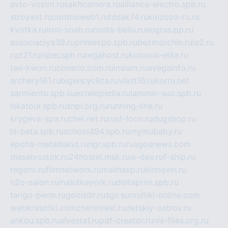
avto-vozim.ru
sakhcamera.ru
alliance-electro.spb.ru
stroyavt.ru
controlweb1.ru
tdsak74.ru
kinzozo-ru.ru
kvotka.ru
iron-snab.ru
costa-bella.ru
eugrus.pp.ru
associaciya39.ru
primexpo.spb.ru
bezmorchin.ru
ia2.ru
cpt21.ru
ispecspb.ru
regahost.ru
kolosok-elita.ru
tae-kwon.ru
consrio.com.ru
insiam.ru
avegainfo.ru
archery161.ru
bigencyclica.ru
vlast16.ru
korru.net
sarmiento.spb.su
extelopedia.ru
lammin-suo.spb.ru
iskatour.spb.ru
snpi.org.ru
running-line.ru
krygeva-spa.ru
chel.net.ru
rust-loco.ru
dugshop.ru
hl-beta.spb.ru
school494.spb.ru
mymubaby.ru
epoha-metalband.ru
ngr.spb.ru
rusgosnews.com
dieselvostok.ru
24hostel.msk.ru
w-dev.ru
f-ship.ru
regsmi.ru
filmnetwork.ru
malinasp.ru
kinosvin.ru
h2o-salon.ru
malutkayork.ru
deltaprim.spb.ru
tango-perm.ru
gooddir.ru
sgv.su
multiki-online.com
webkrasotki.com
cherinvest.ru
detskiy-ostrov.ru
ankou.spb.ru
alvesta1.ru
pdf-creator.ru
nix-files.org.ru