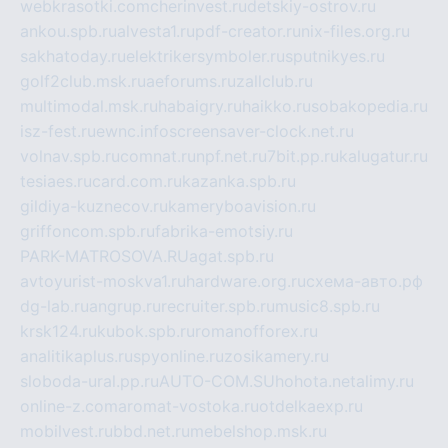
webkrasotki.com
cherinvest.ru
detskiy-ostrov.ru
ankou.spb.ru
alvesta1.ru
pdf-creator.ru
nix-files.org.ru
sakhatoday.ru
elektrikersymboler.ru
sputnikyes.ru
golf2club.msk.ru
aeforums.ru
zallclub.ru
multimodal.msk.ru
habaigry.ru
haikko.ru
sobakopedia.ru
isz-fest.ru
ewnc.info
screensaver-clock.net.ru
volnav.spb.ru
comnat.ru
npf.net.ru
7bit.pp.ru
kalugatur.ru
tesiaes.ru
card.com.ru
kazanka.spb.ru
gildiya-kuznecov.ru
kameryboavision.ru
griffoncom.spb.ru
fabrika-emotsiy.ru
PARK-MATROSOVA.RU
agat.spb.ru
avtoyurist-moskva1.ru
hardware.org.ru
схема-авто.рф
dg-lab.ru
angrup.ru
recruiter.spb.ru
music8.spb.ru
krsk124.ru
kubok.spb.ru
romanofforex.ru
analitikaplus.ru
spyonline.ru
zosikamery.ru
sloboda-ural.pp.ru
AUTO-COM.SU
hohota.net
alimy.ru
online-z.com
aromat-vostoka.ru
otdelkaexp.ru
mobilvest.ru
bbd.net.ru
mebelshop.msk.ru