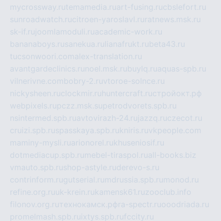
mycrossway.ru
temamedia.ru
art-fusing.ru
cbslefort.ru
sunroadwatch.ru
citroen-yaroslavl.ru
ratnews.msk.ru
sk-if.ru
joomlamoduli.ru
academic-work.ru
bananaboys.ru
sanekua.ru
lianafrukt.ru
beta43.ru
tucsonwoori.com
alex-translation.ru
avantgardeclinics.ru
noel.msk.ru
buylq.ru
aquas-spb.ru
vilnerivne.com
bobry-2.ru
vtoroe-solnce.ru
nickysheen.ru
clockmir.ru
huntercraft.ru
стройокт.рф
webpixels.ru
pczz.msk.su
petrodvorets.spb.ru
nsintermed.spb.ru
avtovirazh-24.ru
jazzq.ru
czecot.ru
cruizi.spb.ru
spasskaya.spb.ru
kniris.ru
vkpeople.com
maminy-mysli.ru
arionorel.ru
khuseniosif.ru
dotmediacup.spb.ru
mebel-tiraspol.ru
all-books.biz
vmauto.spb.ru
shop-astyle.ru
derevo-s.ru
contrinform.ru
gutserial.ru
mdrussia.spb.ru
monod.ru
refine.org.ru
uk-krein.ru
kamensk61.ru
zooclub.info
filonov.org.ru
технокамск.рф
ra-spectr.ru
ooodriada.ru
promelmash.spb.ru
ixtys.spb.ru
fccity.ru