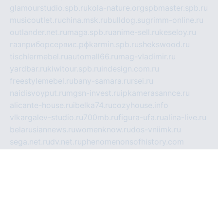
glamourstudio.spb.ru
kola-nature.org
spbmaster.spb.ru
musicoutlet.ru
china.msk.ru
bulldog.su
grimm-online.ru
outlander.net.ru
maga.spb.ru
anime-sell.ru
keseloy.ru
газприборсервис.рф
karmin.spb.ru
shekswood.ru
tischlermebel.ru
automall66.ru
mag-vladimir.ru
yardbar.ru
kiwitour.spb.ru
indesign.com.ru
freestylemebel.ru
bany-samara.ru
rsei.ru
naidisvoyput.ru
mgsn-invest.ru
ipkamerasannce.ru
alicante-house.ru
ibelka74.ru
cozyhouse.info
vlkargalev-studio.ru
700mb.ru
figura-ufa.ru
alina-live.ru
belarusiannews.ru
womenknow.ru
dos-vniimk.ru
sega.net.ru
dv.net.ru
phenomenonsofhistory.com
telesputnik.net.ru
wall.pp.ru
pylesosroidmi.ru
gtc-clan.ru
cligs.ru
bibikazap.ru
popova.org.ru
netwhistler.spb.ru
bellvil.ru
bonzon.ru
iss-vladik.ru
defiparis.net.ru
las-gryzas.ru
amku.ru
electednews.spb.ru
feather.org.ru
spar72.ru
tankiigri.ru
dominus.com.ru
ibtree.ru
sanykool.pp.ru
unixlib.org.ru