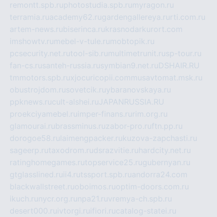
remontt.spb.ru
photostudia.spb.ru
myragon.ru
terramia.ru
academy62.ru
gardengallereya.ru
rti.com.ru
artem-news.ru
biserinca.ru
krasnodarkurort.com
imshowtv.ru
mebel-v-tule.ru
mobtopik.ru
pcsecurity.net.ru
tool-sib.ru
multimetrunit.ru
sp-tour.ru
fan-cs.ru
santeh-russia.ru
symbian9.net.ru
DSHAIR.RU
tmmotors.spb.ru
xjocuricopii.com
musavtomat.msk.ru
obustrojdom.ru
sovetcik.ru
ybaranovskaya.ru
ppknews.ru
cult-alshei.ru
JAPANRUSSIA.RU
proekciyamebel.ru
imper-finans.ru
rim.org.ru
glamourai.ru
brassminus.ru
zabor-pro.ru
ftn.pp.ru
dorogoe58.ru
laimengpacker.ru
kuzova-zapchasti.ru
sageerp.ru
taxodrom.ru
dsrazvitie.ru
hardcity.net.ru
ratinghomegames.ru
topservice25.ru
gubernyan.ru
gtglasslined.ru
ii4.ru
tssport.spb.ru
andorra24.com
blackwallstreet.ru
oboimos.ru
optim-doors.com.ru
ikuch.ru
nycr.org.ru
npa21.ru
vremya-ch.spb.ru
desert000.ru
ivtorgi.ru
ifiori.ru
catalog-statei.ru