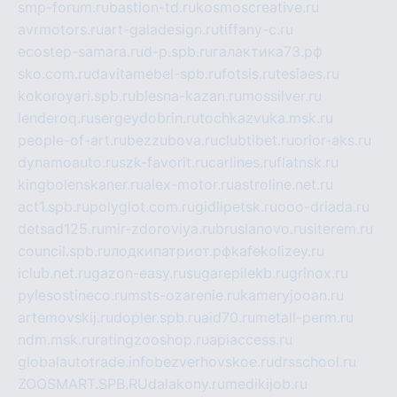
smp-forum.ru
bastion-td.ru
kosmoscreative.ru
avrmotors.ru
art-galadesign.ru
tiffany-c.ru
ecostep-samara.ru
d-p.spb.ru
галактика73.рф
sko.com.ru
davitamebel-spb.ru
fotsis.ru
tesiaes.ru
kokoroyari.spb.ru
blesna-kazan.ru
mossilver.ru
lenderoq.ru
sergeydobrin.ru
tochkazvuka.msk.ru
people-of-art.ru
bezzubova.ru
clubtibet.ru
orior-aks.ru
dynamoauto.ru
szk-favorit.ru
carlines.ru
flatnsk.ru
kingbolenskaner.ru
alex-motor.ru
astroline.net.ru
act1.spb.ru
polyglot.com.ru
gidlipetsk.ru
ooo-driada.ru
detsad125.ru
mir-zdoroviya.ru
bruslanovo.ru
siterem.ru
council.spb.ru
лодкипатриот.рф
kafekolizey.ru
iclub.net.ru
gazon-easy.ru
sugarepilekb.ru
grinox.ru
pylesostineco.ru
msts-ozarenie.ru
kameryjooan.ru
artemovskij.ru
dopler.spb.ru
aid70.ru
metall-perm.ru
ndm.msk.ru
ratingzooshop.ru
apiaccess.ru
globalautotrade.info
bezverhovskoe.ru
drsschool.ru
ZOOSMART.SPB.RU
dalakony.ru
medikijob.ru