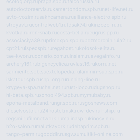
ecolog.org.ru
praga.spb.ru
falcorussia.ru
autodoctorservis.ru
kamertondom.spb.ru
net-life.net.ru
avto-vozim.ru
sakhcamera.ru
alliance-electro.spb.ru
stroyavt.ru
controlweb1.ru
tdsak74.ru
kinzozo-ru.ru
kvotka.ru
iron-snab.ru
costa-bella.ru
eugrus.pp.ru
associaciya39.ru
primexpo.spb.ru
bezmorchin.ru
ia2.ru
cpt21.ru
ispecspb.ru
regahost.ru
kolosok-elita.ru
tae-kwon.ru
consrio.com.ru
insiam.ru
avegainfo.ru
archery161.ru
bigencyclica.ru
vlast16.ru
korru.net
sarmiento.spb.su
extelopedia.ru
lammin-suo.spb.ru
iskatour.spb.ru
snpi.org.ru
running-line.ru
krygeva-spa.ru
chel.net.ru
rust-loco.ru
dugshop.ru
hl-beta.spb.ru
school494.spb.ru
mymubaby.ru
epoha-metalband.ru
ngr.spb.ru
rusgosnews.com
dieselvostok.ru
24hostel.msk.ru
w-dev.ru
f-ship.ru
regsmi.ru
filmnetwork.ru
malinasp.ru
kinosvin.ru
h2o-salon.ru
malutkayork.ru
deltaprim.spb.ru
tango-perm.ru
gooddir.ru
sgv.su
multiki-online.com