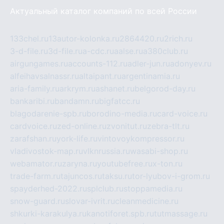
Актуальный каталог компаний по всей России
133chel.ru
13autor-kolonka.ru
2864420.ru
2rich.ru
3-d-file.ru
3d-file.ru
a-cdc.ru
aalse.ru
a380club.ru
airgungames.ru
accounts-112.ru
adler-jun.ru
adonyev.ru
alfeihavsalnassr.ru
altaipant.ru
argentinamia.ru
aria-family.ru
arkrym.ru
ashanet.ru
belgorod-day.ru
bankaribi.ru
bandamn.ru
bigfatcc.ru
blagodarenie-spb.ru
borodino-media.ru
card-voice.ru
cardvoice.ru
zed-online.ru
zvonitut.ru
zebra-tlt.ru
zarafshan.ru
york-life.ru
vintovoykompressor.ru
vladivostok-map.ru
vlknrussia.ru
wasabi-shop.ru
webamator.ru
zaryna.ru
youtubefree.ru
x-ton.ru
trade-farm.ru
tajuncos.ru
taksu.ru
tor-lyubov-i-grom.ru
spayderhed-2022.ru
splclub.ru
stoppamedia.ru
snow-guard.ru
slovar-ivrit.ru
cleanmedicine.ru
shkurki-karakulya.ru
kanotiforet.spb.ru
tutmassage.ru