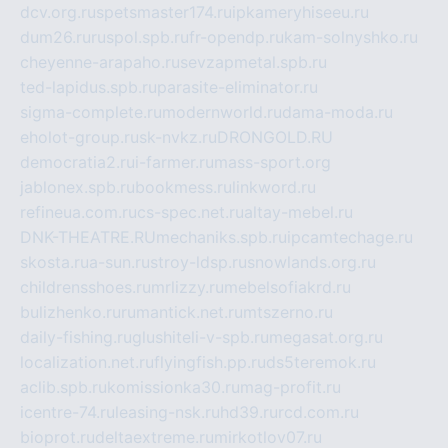
dcv.org.ru
spetsmaster174.ru
ipkameryhiseeu.ru
dum26.ru
ruspol.spb.ru
fr-opendp.ru
kam-solnyshko.ru
cheyenne-arapaho.ru
sevzapmetal.spb.ru
ted-lapidus.spb.ru
parasite-eliminator.ru
sigma-complete.ru
modernworld.ru
dama-moda.ru
eholot-group.ru
sk-nvkz.ru
DRONGOLD.RU
democratia2.ru
i-farmer.ru
mass-sport.org
jablonex.spb.ru
bookmess.ru
linkword.ru
refineua.com.ru
cs-spec.net.ru
altay-mebel.ru
DNK-THEATRE.RU
mechaniks.spb.ru
ipcamtechage.ru
skosta.ru
a-sun.ru
stroy-ldsp.ru
snowlands.org.ru
childrensshoes.ru
mrlizzy.ru
mebelsofiakrd.ru
bulizhenko.ru
rumantick.net.ru
mtszerno.ru
daily-fishing.ru
glushiteli-v-spb.ru
megasat.org.ru
localization.net.ru
flyingfish.pp.ru
ds5teremok.ru
aclib.spb.ru
komissionka30.ru
mag-profit.ru
icentre-74.ru
leasing-nsk.ru
hd39.ru
rcd.com.ru
bioprot.ru
deltaextreme.ru
mirkotlov07.ru