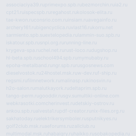
associaciya39.ru
primexpo.spb.ru
bezmorchin.ru
ia2.ru
cpt21.ru
ispecspb.ru
regahost.ru
kolosok-elita.ru
tae-kwon.ru
consrio.com.ru
insiam.ru
avegainfo.ru
archery161.ru
bigencyclica.ru
vlast16.ru
korru.net
sarmiento.spb.su
extelopedia.ru
lammin-suo.spb.ru
iskatour.spb.ru
snpi.org.ru
running-line.ru
krygeva-spa.ru
chel.net.ru
rust-loco.ru
dugshop.ru
hl-beta.spb.ru
school494.spb.ru
mymubaby.ru
epoha-metalband.ru
ngr.spb.ru
rusgosnews.com
dieselvostok.ru
24hostel.msk.ru
w-dev.ru
f-ship.ru
regsmi.ru
filmnetwork.ru
malinasp.ru
kinosvin.ru
h2o-salon.ru
malutkayork.ru
deltaprim.spb.ru
tango-perm.ru
gooddir.ru
sgv.su
multiki-online.com
webkrasotki.com
cherinvest.ru
detskiy-ostrov.ru
ankou.spb.ru
alvesta1.ru
pdf-creator.ru
nix-files.org.ru
sakhatoday.ru
elektrikersymboler.ru
sputnikyes.ru
golf2club.msk.ru
aeforums.ru
zallclub.ru
multimodal.msk.ru
habaigry.ru
haikko.ru
sobakopedia.ru