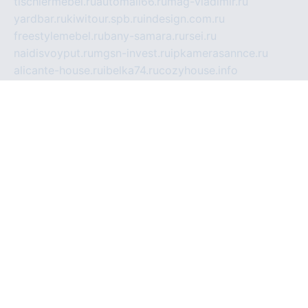
tischlermebel.ru
automall66.ru
mag-vladimir.ru
yardbar.ru
kiwitour.spb.ru
indesign.com.ru
freestylemebel.ru
bany-samara.ru
rsei.ru
naidisvoyput.ru
mgsn-invest.ru
ipkamerasannce.ru
alicante-house.ru
ibelka74.ru
cozyhouse.info
vlkargalev-studio.ru
700mb.ru
figura-ufa.ru
alina-live.ru
belarusiannews.ru
womenknow.ru
dos-vniimk.ru
sega.net.ru
dv.net.ru
phenomenonsofhistory.com
telesputnik.net.ru
wall.pp.ru
pylesosroidmi.ru
gtc-clan.ru
cligs.ru
bibikazap.ru
popova.org.ru
netwhistler.spb.ru
bellvil.ru
bonzon.ru
iss-vladik.ru
defiparis.net.ru
las-gryzas.ru
amku.ru
electednews.spb.ru
feather.org.ru
spar72.ru
tankiigri.ru
dominus.com.ru
ibtree.ru
sanykool.pp.ru
unixlib.org.ru
menatep.spb.ru
gartenterrassen.ru
printeka.ru
skvozilka.com.ru
parkovka-pub.ru
lovemobi.ru
art-ru.ru
emulatorz.com.ru
alucomp.com.ru
tatforum.com.ru
alternativa-profi.ru
dermakler.ru
artsurvey.ru
aredir.ru