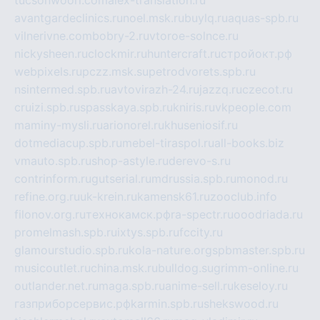
avantgardeclinics.ru
noel.msk.ru
buylq.ru
aquas-spb.ru
vilnerivne.com
bobry-2.ru
vtoroe-solnce.ru
nickysheen.ru
clockmir.ru
huntercraft.ru
стройокт.рф
webpixels.ru
pczz.msk.su
petrodvorets.spb.ru
nsintermed.spb.ru
avtovirazh-24.ru
jazzq.ru
czecot.ru
cruizi.spb.ru
spasskaya.spb.ru
kniris.ru
vkpeople.com
maminy-mysli.ru
arionorel.ru
khuseniosif.ru
dotmediacup.spb.ru
mebel-tiraspol.ru
all-books.biz
vmauto.spb.ru
shop-astyle.ru
derevo-s.ru
contrinform.ru
gutserial.ru
mdrussia.spb.ru
monod.ru
refine.org.ru
uk-krein.ru
kamensk61.ru
zooclub.info
filonov.org.ru
технокамск.рф
ra-spectr.ru
ooodriada.ru
promelmash.spb.ru
ixtys.spb.ru
fccity.ru
glamourstudio.spb.ru
kola-nature.org
spbmaster.spb.ru
musicoutlet.ru
china.msk.ru
bulldog.su
grimm-online.ru
outlander.net.ru
maga.spb.ru
anime-sell.ru
keseloy.ru
газприборсервис.рф
karmin.spb.ru
shekswood.ru