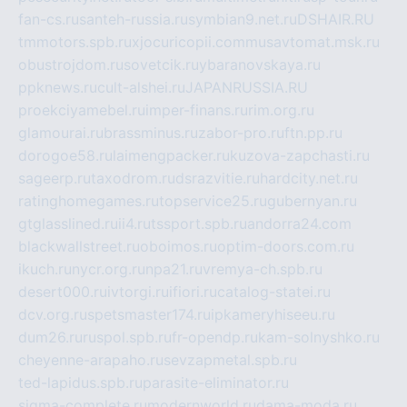
fan-cs.ru
santeh-russia.ru
symbian9.net.ru
DSHAIR.RU
tmmotors.spb.ru
xjocuricopii.com
musavtomat.msk.ru
obustrojdom.ru
sovetcik.ru
ybaranovskaya.ru
ppknews.ru
cult-alshei.ru
JAPANRUSSIA.RU
proekciyamebel.ru
imper-finans.ru
rim.org.ru
glamourai.ru
brassminus.ru
zabor-pro.ru
ftn.pp.ru
dorogoe58.ru
laimengpacker.ru
kuzova-zapchasti.ru
sageerp.ru
taxodrom.ru
dsrazvitie.ru
hardcity.net.ru
ratinghomegames.ru
topservice25.ru
gubernyan.ru
gtglasslined.ru
ii4.ru
tssport.spb.ru
andorra24.com
blackwallstreet.ru
oboimos.ru
optim-doors.com.ru
ikuch.ru
nycr.org.ru
npa21.ru
vremya-ch.spb.ru
desert000.ru
ivtorgi.ru
ifiori.ru
catalog-statei.ru
dcv.org.ru
spetsmaster174.ru
ipkameryhiseeu.ru
dum26.ru
ruspol.spb.ru
fr-opendp.ru
kam-solnyshko.ru
cheyenne-arapaho.ru
sevzapmetal.spb.ru
ted-lapidus.spb.ru
parasite-eliminator.ru
sigma-complete.ru
modernworld.ru
dama-moda.ru