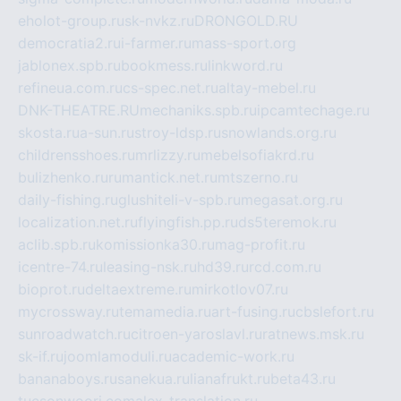
eholot-group.ru
sk-nvkz.ru
DRONGOLD.RU
democratia2.ru
i-farmer.ru
mass-sport.org
jablonex.spb.ru
bookmess.ru
linkword.ru
refineua.com.ru
cs-spec.net.ru
altay-mebel.ru
DNK-THEATRE.RU
mechaniks.spb.ru
ipcamtechage.ru
skosta.ru
a-sun.ru
stroy-ldsp.ru
snowlands.org.ru
childrensshoes.ru
mrlizzy.ru
mebelsofiakrd.ru
bulizhenko.ru
rumantick.net.ru
mtszerno.ru
daily-fishing.ru
glushiteli-v-spb.ru
megasat.org.ru
localization.net.ru
flyingfish.pp.ru
ds5teremok.ru
aclib.spb.ru
komissionka30.ru
mag-profit.ru
icentre-74.ru
leasing-nsk.ru
hd39.ru
rcd.com.ru
bioprot.ru
deltaextreme.ru
mirkotlov07.ru
mycrossway.ru
temamedia.ru
art-fusing.ru
cbslefort.ru
sunroadwatch.ru
citroen-yaroslavl.ru
ratnews.msk.ru
sk-if.ru
joomlamoduli.ru
academic-work.ru
bananaboys.ru
sanekua.ru
lianafrukt.ru
beta43.ru
tucsonwoori.com
alex-translation.ru