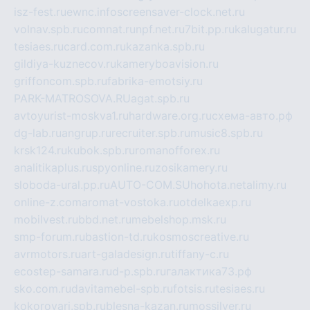
isz-fest.ru
ewnc.info
screensaver-clock.net.ru
volnav.spb.ru
comnat.ru
npf.net.ru
7bit.pp.ru
kalugatur.ru
tesiaes.ru
card.com.ru
kazanka.spb.ru
gildiya-kuznecov.ru
kameryboavision.ru
griffoncom.spb.ru
fabrika-emotsiy.ru
PARK-MATROSOVA.RU
agat.spb.ru
avtoyurist-moskva1.ru
hardware.org.ru
схема-авто.рф
dg-lab.ru
angrup.ru
recruiter.spb.ru
music8.spb.ru
krsk124.ru
kubok.spb.ru
romanofforex.ru
analitikaplus.ru
spyonline.ru
zosikamery.ru
sloboda-ural.pp.ru
AUTO-COM.SU
hohota.net
alimy.ru
online-z.com
aromat-vostoka.ru
otdelkaexp.ru
mobilvest.ru
bbd.net.ru
mebelshop.msk.ru
smp-forum.ru
bastion-td.ru
kosmoscreative.ru
avrmotors.ru
art-galadesign.ru
tiffany-c.ru
ecostep-samara.ru
d-p.spb.ru
галактика73.рф
sko.com.ru
davitamebel-spb.ru
fotsis.ru
tesiaes.ru
kokoroyari.spb.ru
blesna-kazan.ru
mossilver.ru