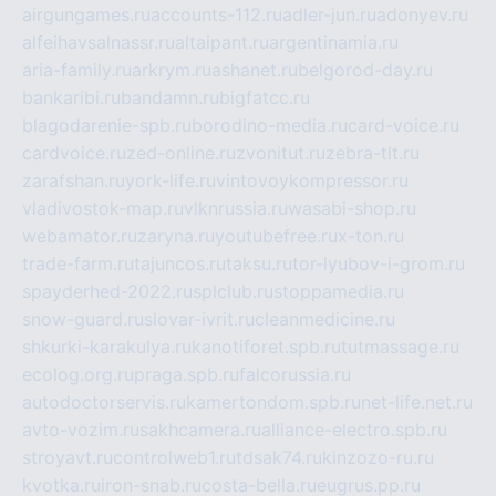
airgungames.ru
accounts-112.ru
adler-jun.ru
adonyev.ru
alfeihavsalnassr.ru
altaipant.ru
argentinamia.ru
aria-family.ru
arkrym.ru
ashanet.ru
belgorod-day.ru
bankaribi.ru
bandamn.ru
bigfatcc.ru
blagodarenie-spb.ru
borodino-media.ru
card-voice.ru
cardvoice.ru
zed-online.ru
zvonitut.ru
zebra-tlt.ru
zarafshan.ru
york-life.ru
vintovoykompressor.ru
vladivostok-map.ru
vlknrussia.ru
wasabi-shop.ru
webamator.ru
zaryna.ru
youtubefree.ru
x-ton.ru
trade-farm.ru
tajuncos.ru
taksu.ru
tor-lyubov-i-grom.ru
spayderhed-2022.ru
splclub.ru
stoppamedia.ru
snow-guard.ru
slovar-ivrit.ru
cleanmedicine.ru
shkurki-karakulya.ru
kanotiforet.spb.ru
tutmassage.ru
ecolog.org.ru
praga.spb.ru
falcorussia.ru
autodoctorservis.ru
kamertondom.spb.ru
net-life.net.ru
avto-vozim.ru
sakhcamera.ru
alliance-electro.spb.ru
stroyavt.ru
controlweb1.ru
tdsak74.ru
kinzozo-ru.ru
kvotka.ru
iron-snab.ru
costa-bella.ru
eugrus.pp.ru