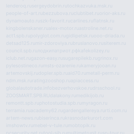
lenderoq.ru
sergeydobrin.ru
tochkazvuka.msk.ru
people-of-art.ru
bezzubova.ru
clubtibet.ru
orior-aks.ru
dynamoauto.ru
szk-favorit.ru
carlines.ru
flatnsk.ru
kingbolenskaner.ru
alex-motor.ru
astroline.net.ru
act1.spb.ru
polyglot.com.ru
gidlipetsk.ru
ooo-driada.ru
detsad125.ru
mir-zdoroviya.ru
bruslanovo.ru
siterem.ru
council.spb.ru
лодкипатриот.рф
kafekolizey.ru
iclub.net.ru
gazon-easy.ru
sugarepilekb.ru
grinox.ru
pylesostineco.ru
msts-ozarenie.ru
kameryjooan.ru
artemovskij.ru
dopler.spb.ru
aid70.ru
metall-perm.ru
ndm.msk.ru
ratingzooshop.ru
apiaccess.ru
globalautotrade.info
bezverhovskoe.ru
drsschool.ru
ZOOSMART.SPB.RU
dalakony.ru
medikijob.ru
remontt.spb.ru
photostudia.spb.ru
myragon.ru
terramia.ru
academy62.ru
gardengallereya.ru
rti.com.ru
artem-news.ru
biserinca.ru
krasnodarkurort.com
imshowtv.ru
mebel-v-tule.ru
mobtopik.ru
pcsecurity.net.ru
tool-sib.ru
multimetrunit.ru
sp-tour.ru