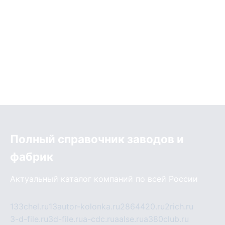
Полный справочник заводов и
фабрик
Актуальный каталог компаний по всей России
133chel.ru
13autor-kolonka.ru
2864420.ru
2rich.ru
3-d-file.ru
3d-file.ru
a-cdc.ru
aalse.ru
a380club.ru