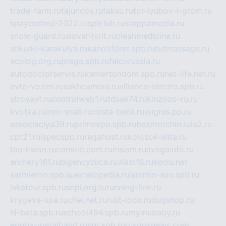
trade-farm.ru
tajuncos.ru
taksu.ru
tor-lyubov-i-grom.ru
spayderhed-2022.ru
splclub.ru
stoppamedia.ru
snow-guard.ru
slovar-ivrit.ru
cleanmedicine.ru
shkurki-karakulya.ru
kanotiforet.spb.ru
tutmassage.ru
ecolog.org.ru
praga.spb.ru
falcorussia.ru
autodoctorservis.ru
kamertondom.spb.ru
net-life.net.ru
avto-vozim.ru
sakhcamera.ru
alliance-electro.spb.ru
stroyavt.ru
controlweb1.ru
tdsak74.ru
kinzozo-ru.ru
kvotka.ru
iron-snab.ru
costa-bella.ru
eugrus.pp.ru
associaciya39.ru
primexpo.spb.ru
bezmorchin.ru
ia2.ru
cpt21.ru
ispecspb.ru
regahost.ru
kolosok-elita.ru
tae-kwon.ru
consrio.com.ru
insiam.ru
avegainfo.ru
archery161.ru
bigencyclica.ru
vlast16.ru
korru.net
sarmiento.spb.su
extelopedia.ru
lammin-suo.spb.ru
iskatour.spb.ru
snpi.org.ru
running-line.ru
krygeva-spa.ru
chel.net.ru
rust-loco.ru
dugshop.ru
hl-beta.spb.ru
school494.spb.ru
mymubaby.ru
epoha-metalband.ru
ngr.spb.ru
rusgosnews.com