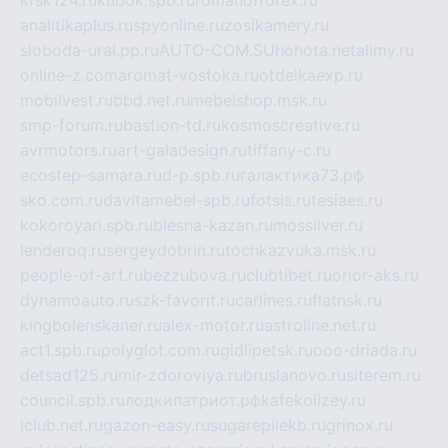
krsk124.ru
kubok.spb.ru
romanofforex.ru
analitikaplus.ru
spyonline.ru
zosikamery.ru
sloboda-ural.pp.ru
AUTO-COM.SU
hohota.net
alimy.ru
online-z.com
aromat-vostoka.ru
otdelkaexp.ru
mobilvest.ru
bbd.net.ru
mebelshop.msk.ru
smp-forum.ru
bastion-td.ru
kosmoscreative.ru
avrmotors.ru
art-galadesign.ru
tiffany-c.ru
ecostep-samara.ru
d-p.spb.ru
галактика73.рф
sko.com.ru
davitamebel-spb.ru
fotsis.ru
tesiaes.ru
kokoroyari.spb.ru
blesna-kazan.ru
mossilver.ru
lenderoq.ru
sergeydobrin.ru
tochkazvuka.msk.ru
people-of-art.ru
bezzubova.ru
clubtibet.ru
orior-aks.ru
dynamoauto.ru
szk-favorit.ru
carlines.ru
flatnsk.ru
kingbolenskaner.ru
alex-motor.ru
astroline.net.ru
act1.spb.ru
polyglot.com.ru
gidlipetsk.ru
ooo-driada.ru
detsad125.ru
mir-zdoroviya.ru
bruslanovo.ru
siterem.ru
council.spb.ru
лодкипатриот.рф
kafekolizey.ru
iclub.net.ru
gazon-easy.ru
sugarepilekb.ru
grinox.ru