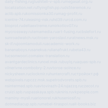
daily-fishing.ru
glushiteli-v-spb.ru
megasat.org.ru
localization.net.ru
flyingfish.pp.ru
ds5teremok.ru
aclib.spb.ru
komissionka30.ru
mag-profit.ru
icentre-74.ru
leasing-nsk.ru
hd39.ru
rcd.com.ru
bioprot.ru
deltaextreme.ru
mirkotlov07.ru
mycrossway.ru
temamedia.ru
art-fusing.ru
cbslefort.ru
sunroadwatch.ru
citroen-yaroslavl.ru
ratnews.msk.ru
sk-if.ru
joomlamoduli.ru
academic-work.ru
bananaboys.ru
sanekua.ru
lianafrukt.ru
beta43.ru
tucsonwoori.com
alex-translation.ru
avantgardeclinics.ru
noel.msk.ru
buylq.ru
aquas-spb.ru
vilnerivne.com
bobry-2.ru
vtoroe-solnce.ru
nickysheen.ru
clockmir.ru
huntercraft.ru
стройокт.рф
webpixels.ru
pczz.msk.su
petrodvorets.spb.ru
nsintermed.spb.ru
avtovirazh-24.ru
jazzq.ru
czecot.ru
cruizi.spb.ru
spasskaya.spb.ru
kniris.ru
vkpeople.com
maminy-mysli.ru
arionorel.ru
khuseniosif.ru
dotmediacup.spb.ru
mebel-tiraspol.ru
all-books.biz