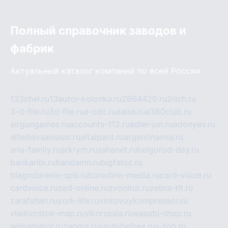
Полный справочник заводов и
фабрик
Актуальный каталог компаний по всей России
133chel.ru
13autor-kolonka.ru
2864420.ru
2rich.ru
3-d-file.ru
3d-file.ru
a-cdc.ru
aalse.ru
a380club.ru
airgungames.ru
accounts-112.ru
adler-jun.ru
adonyev.ru
alfeihavsalnassr.ru
altaipant.ru
argentinamia.ru
aria-family.ru
arkrym.ru
ashanet.ru
belgorod-day.ru
bankaribi.ru
bandamn.ru
bigfatcc.ru
blagodarenie-spb.ru
borodino-media.ru
card-voice.ru
cardvoice.ru
zed-online.ru
zvonitut.ru
zebra-tlt.ru
zarafshan.ru
york-life.ru
vintovoykompressor.ru
vladivostok-map.ru
vlknrussia.ru
wasabi-shop.ru
webamator.ru
zaryna.ru
youtubefree.ru
x-ton.ru