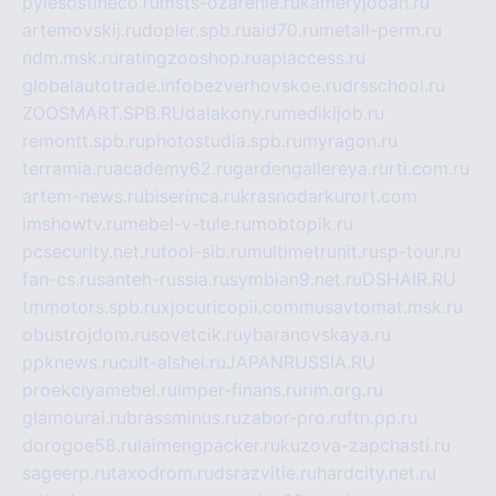
pylesostineco.ru
msts-ozarenie.ru
kameryjooan.ru
artemovskij.ru
dopler.spb.ru
aid70.ru
metall-perm.ru
ndm.msk.ru
ratingzooshop.ru
apiaccess.ru
globalautotrade.info
bezverhovskoe.ru
drsschool.ru
ZOOSMART.SPB.RU
dalakony.ru
medikijob.ru
remontt.spb.ru
photostudia.spb.ru
myragon.ru
terramia.ru
academy62.ru
gardengallereya.ru
rti.com.ru
artem-news.ru
biserinca.ru
krasnodarkurort.com
imshowtv.ru
mebel-v-tule.ru
mobtopik.ru
pcsecurity.net.ru
tool-sib.ru
multimetrunit.ru
sp-tour.ru
fan-cs.ru
santeh-russia.ru
symbian9.net.ru
DSHAIR.RU
tmmotors.spb.ru
xjocuricopii.com
musavtomat.msk.ru
obustrojdom.ru
sovetcik.ru
ybaranovskaya.ru
ppknews.ru
cult-alshei.ru
JAPANRUSSIA.RU
proekciyamebel.ru
imper-finans.ru
rim.org.ru
glamourai.ru
brassminus.ru
zabor-pro.ru
ftn.pp.ru
dorogoe58.ru
laimengpacker.ru
kuzova-zapchasti.ru
sageerp.ru
taxodrom.ru
dsrazvitie.ru
hardcity.net.ru