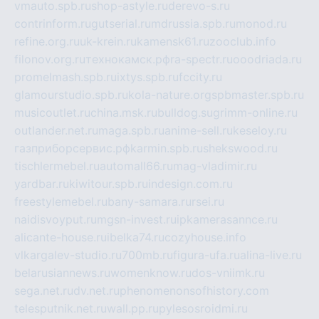
vmauto.spb.ru
shop-astyle.ru
derevo-s.ru
contrinform.ru
gutserial.ru
mdrussia.spb.ru
monod.ru
refine.org.ru
uk-krein.ru
kamensk61.ru
zooclub.info
filonov.org.ru
технокамск.рф
ra-spectr.ru
ooodriada.ru
promelmash.spb.ru
ixtys.spb.ru
fccity.ru
glamourstudio.spb.ru
kola-nature.org
spbmaster.spb.ru
musicoutlet.ru
china.msk.ru
bulldog.su
grimm-online.ru
outlander.net.ru
maga.spb.ru
anime-sell.ru
keseloy.ru
газприборсервис.рф
karmin.spb.ru
shekswood.ru
tischlermebel.ru
automall66.ru
mag-vladimir.ru
yardbar.ru
kiwitour.spb.ru
indesign.com.ru
freestylemebel.ru
bany-samara.ru
rsei.ru
naidisvoyput.ru
mgsn-invest.ru
ipkamerasannce.ru
alicante-house.ru
ibelka74.ru
cozyhouse.info
vlkargalev-studio.ru
700mb.ru
figura-ufa.ru
alina-live.ru
belarusiannews.ru
womenknow.ru
dos-vniimk.ru
sega.net.ru
dv.net.ru
phenomenonsofhistory.com
telesputnik.net.ru
wall.pp.ru
pylesosroidmi.ru