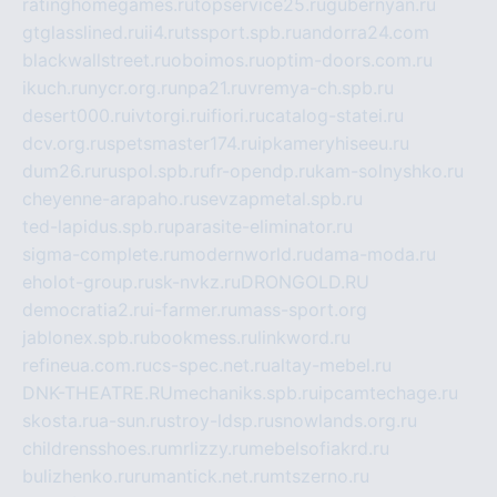
ratinghomegames.ru
topservice25.ru
gubernyan.ru
gtglasslined.ru
ii4.ru
tssport.spb.ru
andorra24.com
blackwallstreet.ru
oboimos.ru
optim-doors.com.ru
ikuch.ru
nycr.org.ru
npa21.ru
vremya-ch.spb.ru
desert000.ru
ivtorgi.ru
ifiori.ru
catalog-statei.ru
dcv.org.ru
spetsmaster174.ru
ipkameryhiseeu.ru
dum26.ru
ruspol.spb.ru
fr-opendp.ru
kam-solnyshko.ru
cheyenne-arapaho.ru
sevzapmetal.spb.ru
ted-lapidus.spb.ru
parasite-eliminator.ru
sigma-complete.ru
modernworld.ru
dama-moda.ru
eholot-group.ru
sk-nvkz.ru
DRONGOLD.RU
democratia2.ru
i-farmer.ru
mass-sport.org
jablonex.spb.ru
bookmess.ru
linkword.ru
refineua.com.ru
cs-spec.net.ru
altay-mebel.ru
DNK-THEATRE.RU
mechaniks.spb.ru
ipcamtechage.ru
skosta.ru
a-sun.ru
stroy-ldsp.ru
snowlands.org.ru
childrensshoes.ru
mrlizzy.ru
mebelsofiakrd.ru
bulizhenko.ru
rumantick.net.ru
mtszerno.ru