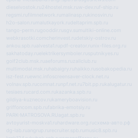
dieselvostok.ru
24hostel.msk.ru
w-dev.ru
f-ship.ru
regsmi.ru
filmnetwork.ru
malinasp.ru
kinosvin.ru
h2o-salon.ru
malutkayork.ru
deltaprim.spb.ru
tango-perm.ru
gooddir.ru
sgv.su
multiki-online.com
webkrasotki.com
cherinvest.ru
detskiy-ostrov.ru
ankou.spb.ru
alvesta1.ru
pdf-creator.ru
nix-files.org.ru
sakhatoday.ru
elektrikersymboler.ru
sputnikyes.ru
golf2club.msk.ru
aeforums.ru
zallclub.ru
multimodal.msk.ru
habaigry.ru
haikko.ru
sobakopedia.ru
isz-fest.ru
ewnc.info
screensaver-clock.net.ru
volnav.spb.ru
comnat.ru
npf.net.ru
7bit.pp.ru
kalugatur.ru
tesiaes.ru
card.com.ru
kazanka.spb.ru
gildiya-kuznecov.ru
kameryboavision.ru
griffoncom.spb.ru
fabrika-emotsiy.ru
PARK-MATROSOVA.RU
agat.spb.ru
avtoyurist-moskva1.ru
hardware.org.ru
схема-авто.рф
dg-lab.ru
angrup.ru
recruiter.spb.ru
music8.spb.ru