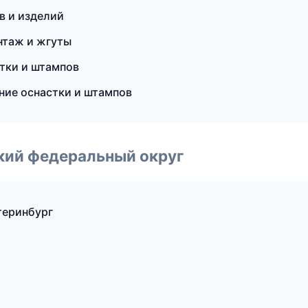
в и изделий
нтаж и жгуты
тки и штампов
ние оснастки и штампов
ский федеральный округ
теринбург