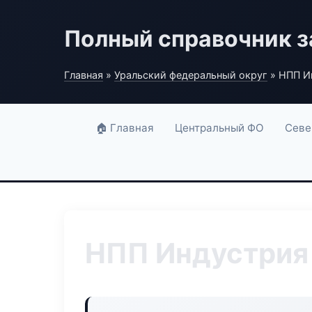
Полный справочник з
Главная
»
Уральский федеральный округ
» НПП И
🏠 Главная
Центральный ФО
Севе
НПП Индустрия