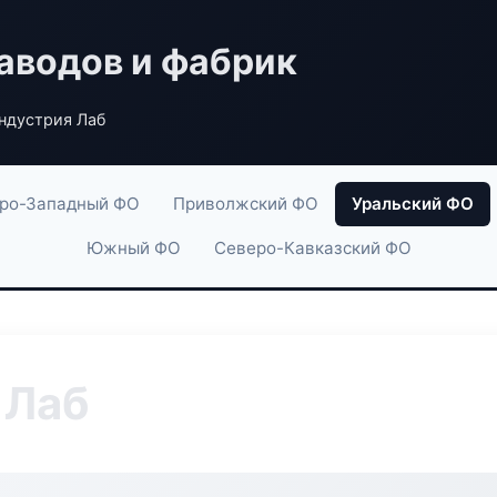
аводов и фабрик
ндустрия Лаб
ро-Западный ФО
Приволжский ФО
Уральский ФО
Южный ФО
Северо-Кавказский ФО
 Лаб