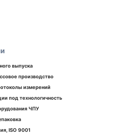
ми
ного выпуска
ассовое производство
ротоколы измерений
ции под технологичность
орудования ЧПУ
упаковка
ия, ISO 9001