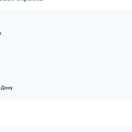
к
-Дону