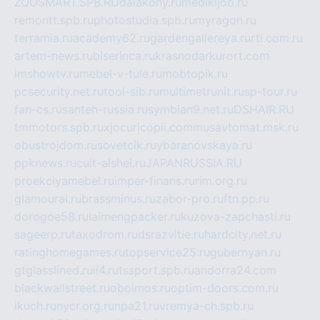
ZOOSMART.SPB.RU
dalakony.ru
medikijob.ru
remontt.spb.ru
photostudia.spb.ru
myragon.ru
terramia.ru
academy62.ru
gardengallereya.ru
rti.com.ru
artem-news.ru
biserinca.ru
krasnodarkurort.com
imshowtv.ru
mebel-v-tule.ru
mobtopik.ru
pcsecurity.net.ru
tool-sib.ru
multimetrunit.ru
sp-tour.ru
fan-cs.ru
santeh-russia.ru
symbian9.net.ru
DSHAIR.RU
tmmotors.spb.ru
xjocuricopii.com
musavtomat.msk.ru
obustrojdom.ru
sovetcik.ru
ybaranovskaya.ru
ppknews.ru
cult-alshei.ru
JAPANRUSSIA.RU
proekciyamebel.ru
imper-finans.ru
rim.org.ru
glamourai.ru
brassminus.ru
zabor-pro.ru
ftn.pp.ru
dorogoe58.ru
laimengpacker.ru
kuzova-zapchasti.ru
sageerp.ru
taxodrom.ru
dsrazvitie.ru
hardcity.net.ru
ratinghomegames.ru
topservice25.ru
gubernyan.ru
gtglasslined.ru
ii4.ru
tssport.spb.ru
andorra24.com
blackwallstreet.ru
oboimos.ru
optim-doors.com.ru
ikuch.ru
nycr.org.ru
npa21.ru
vremya-ch.spb.ru