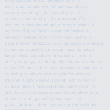
mobilvest.ru
bbd.net.ru
mebelshop.msk.ru
smp-forum.ru
bastion-td.ru
kosmoscreative.ru
avrmotors.ru
art-galadesign.ru
tiffany-c.ru
ecostep-samara.ru
d-p.spb.ru
галактика73.рф
sko.com.ru
davitamebel-spb.ru
fotsis.ru
tesiaes.ru
kokoroyari.spb.ru
blesna-kazan.ru
mossilver.ru
lenderoq.ru
sergeydobrin.ru
tochkazvuka.msk.ru
people-of-art.ru
bezzubova.ru
clubtibet.ru
orior-aks.ru
dynamoauto.ru
szk-favorit.ru
carlines.ru
flatnsk.ru
kingbolenskaner.ru
alex-motor.ru
astroline.net.ru
act1.spb.ru
polyglot.com.ru
gidlipetsk.ru
ooo-driada.ru
detsad125.ru
mir-zdoroviya.ru
bruslanovo.ru
siterem.ru
council.spb.ru
лодкипатриот.рф
kafekolizey.ru
iclub.net.ru
gazon-easy.ru
sugarepilekb.ru
grinox.ru
pylesostineco.ru
msts-ozarenie.ru
kameryjooan.ru
artemovskij.ru
dopler.spb.ru
aid70.ru
metall-perm.ru
ndm.msk.ru
ratingzooshop.ru
apiaccess.ru
globalautotrade.info
bezverhovskoe.ru
drsschool.ru