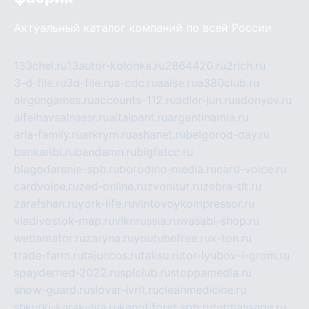
Актуальный каталог компаний по всей России
133chel.ru
13autor-kolonka.ru
2864420.ru
2rich.ru
3-d-file.ru
3d-file.ru
a-cdc.ru
aalse.ru
a380club.ru
airgungames.ru
accounts-112.ru
adler-jun.ru
adonyev.ru
alfeihavsalnassr.ru
altaipant.ru
argentinamia.ru
aria-family.ru
arkrym.ru
ashanet.ru
belgorod-day.ru
bankaribi.ru
bandamn.ru
bigfatcc.ru
blagodarenie-spb.ru
borodino-media.ru
card-voice.ru
cardvoice.ru
zed-online.ru
zvonitut.ru
zebra-tlt.ru
zarafshan.ru
york-life.ru
vintovoykompressor.ru
vladivostok-map.ru
vlknrussia.ru
wasabi-shop.ru
webamator.ru
zaryna.ru
youtubefree.ru
x-ton.ru
trade-farm.ru
tajuncos.ru
taksu.ru
tor-lyubov-i-grom.ru
spayderhed-2022.ru
splclub.ru
stoppamedia.ru
snow-guard.ru
slovar-ivrit.ru
cleanmedicine.ru
shkurki-karakulya.ru
kanotiforet.spb.ru
tutmassage.ru