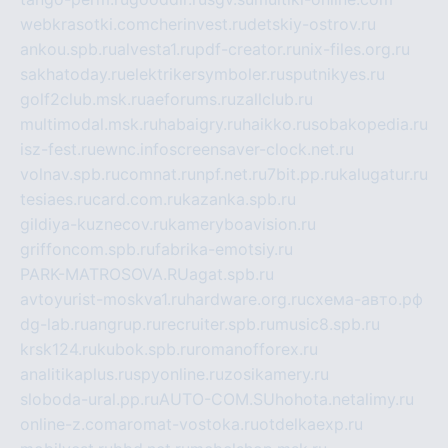
webkrasotki.com
cherinvest.ru
detskiy-ostrov.ru
ankou.spb.ru
alvesta1.ru
pdf-creator.ru
nix-files.org.ru
sakhatoday.ru
elektrikersymboler.ru
sputnikyes.ru
golf2club.msk.ru
aeforums.ru
zallclub.ru
multimodal.msk.ru
habaigry.ru
haikko.ru
sobakopedia.ru
isz-fest.ru
ewnc.info
screensaver-clock.net.ru
volnav.spb.ru
comnat.ru
npf.net.ru
7bit.pp.ru
kalugatur.ru
tesiaes.ru
card.com.ru
kazanka.spb.ru
gildiya-kuznecov.ru
kameryboavision.ru
griffoncom.spb.ru
fabrika-emotsiy.ru
PARK-MATROSOVA.RU
agat.spb.ru
avtoyurist-moskva1.ru
hardware.org.ru
схема-авто.рф
dg-lab.ru
angrup.ru
recruiter.spb.ru
music8.spb.ru
krsk124.ru
kubok.spb.ru
romanofforex.ru
analitikaplus.ru
spyonline.ru
zosikamery.ru
sloboda-ural.pp.ru
AUTO-COM.SU
hohota.net
alimy.ru
online-z.com
aromat-vostoka.ru
otdelkaexp.ru