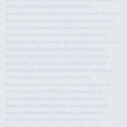
ecolog.org.ru
praga.spb.ru
falcorussia.ru
autodoctorservis.ru
kamertondom.spb.ru
net-life.net.ru
avto-vozim.ru
sakhcamera.ru
alliance-electro.spb.ru
stroyavt.ru
controlweb1.ru
tdsak74.ru
kinzozo-ru.ru
kvotka.ru
iron-snab.ru
costa-bella.ru
eugrus.pp.ru
associaciya39.ru
primexpo.spb.ru
bezmorchin.ru
ia2.ru
cpt21.ru
ispecspb.ru
regahost.ru
kolosok-elita.ru
tae-kwon.ru
consrio.com.ru
insiam.ru
avegainfo.ru
archery161.ru
bigencyclica.ru
vlast16.ru
korru.net
sarmiento.spb.su
extelopedia.ru
lammin-suo.spb.ru
iskatour.spb.ru
snpi.org.ru
running-line.ru
krygeva-spa.ru
chel.net.ru
rust-loco.ru
dugshop.ru
hl-beta.spb.ru
school494.spb.ru
mymubaby.ru
epoha-metalband.ru
ngr.spb.ru
rusgosnews.com
dieselvostok.ru
24hostel.msk.ru
w-dev.ru
f-ship.ru
regsmi.ru
filmnetwork.ru
malinasp.ru
kinosvin.ru
h2o-salon.ru
malutkayork.ru
deltaprim.spb.ru
tango-perm.ru
gooddir.ru
sgv.su
multiki-online.com