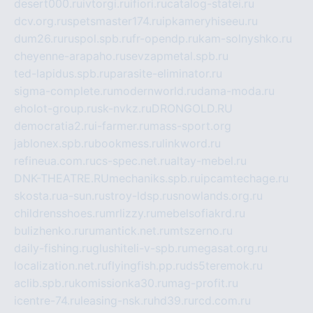
desert000.ru
ivtorgi.ru
ifiori.ru
catalog-statei.ru
dcv.org.ru
spetsmaster174.ru
ipkameryhiseeu.ru
dum26.ru
ruspol.spb.ru
fr-opendp.ru
kam-solnyshko.ru
cheyenne-arapaho.ru
sevzapmetal.spb.ru
ted-lapidus.spb.ru
parasite-eliminator.ru
sigma-complete.ru
modernworld.ru
dama-moda.ru
eholot-group.ru
sk-nvkz.ru
DRONGOLD.RU
democratia2.ru
i-farmer.ru
mass-sport.org
jablonex.spb.ru
bookmess.ru
linkword.ru
refineua.com.ru
cs-spec.net.ru
altay-mebel.ru
DNK-THEATRE.RU
mechaniks.spb.ru
ipcamtechage.ru
skosta.ru
a-sun.ru
stroy-ldsp.ru
snowlands.org.ru
childrensshoes.ru
mrlizzy.ru
mebelsofiakrd.ru
bulizhenko.ru
rumantick.net.ru
mtszerno.ru
daily-fishing.ru
glushiteli-v-spb.ru
megasat.org.ru
localization.net.ru
flyingfish.pp.ru
ds5teremok.ru
aclib.spb.ru
komissionka30.ru
mag-profit.ru
icentre-74.ru
leasing-nsk.ru
hd39.ru
rcd.com.ru