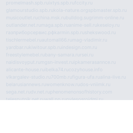
promelmash.spb.ru
ixtys.spb.ru
fccity.ru
glamourstudio.spb.ru
kola-nature.org
spbmaster.spb.ru
musicoutlet.ru
china.msk.ru
bulldog.su
grimm-online.ru
outlander.net.ru
maga.spb.ru
anime-sell.ru
keseloy.ru
газприборсервис.рф
karmin.spb.ru
shekswood.ru
tischlermebel.ru
automall66.ru
mag-vladimir.ru
yardbar.ru
kiwitour.spb.ru
indesign.com.ru
freestylemebel.ru
bany-samara.ru
rsei.ru
naidisvoyput.ru
mgsn-invest.ru
ipkamerasannce.ru
alicante-house.ru
ibelka74.ru
cozyhouse.info
vlkargalev-studio.ru
700mb.ru
figura-ufa.ru
alina-live.ru
belarusiannews.ru
womenknow.ru
dos-vniimk.ru
sega.net.ru
dv.net.ru
phenomenonsofhistory.com
telesputnik.net.ru
wall.pp.ru
pylesosroidmi.ru
gtc-clan.ru
cligs.ru
bibikazap.ru
popova.org.ru
netwhistler.spb.ru
bellvil.ru
bonzon.ru
iss-vladik.ru
defiparis.net.ru
las-gryzas.ru
amku.ru
electednews.spb.ru
feather.org.ru
spar72.ru
tankiigri.ru