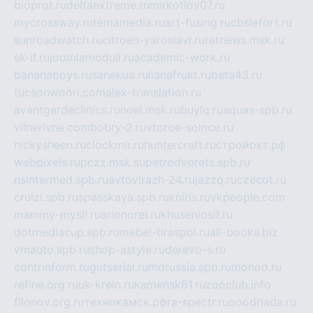
bioprot.ru
deltaextreme.ru
mirkotlov07.ru
mycrossway.ru
temamedia.ru
art-fusing.ru
cbslefort.ru
sunroadwatch.ru
citroen-yaroslavl.ru
ratnews.msk.ru
sk-if.ru
joomlamoduli.ru
academic-work.ru
bananaboys.ru
sanekua.ru
lianafrukt.ru
beta43.ru
tucsonwoori.com
alex-translation.ru
avantgardeclinics.ru
noel.msk.ru
buylq.ru
aquas-spb.ru
vilnerivne.com
bobry-2.ru
vtoroe-solnce.ru
nickysheen.ru
clockmir.ru
huntercraft.ru
стройокт.рф
webpixels.ru
pczz.msk.su
petrodvorets.spb.ru
nsintermed.spb.ru
avtovirazh-24.ru
jazzq.ru
czecot.ru
cruizi.spb.ru
spasskaya.spb.ru
kniris.ru
vkpeople.com
maminy-mysli.ru
arionorel.ru
khuseniosif.ru
dotmediacup.spb.ru
mebel-tiraspol.ru
all-books.biz
vmauto.spb.ru
shop-astyle.ru
derevo-s.ru
contrinform.ru
gutserial.ru
mdrussia.spb.ru
monod.ru
refine.org.ru
uk-krein.ru
kamensk61.ru
zooclub.info
filonov.org.ru
технокамск.рф
ra-spectr.ru
ooodriada.ru