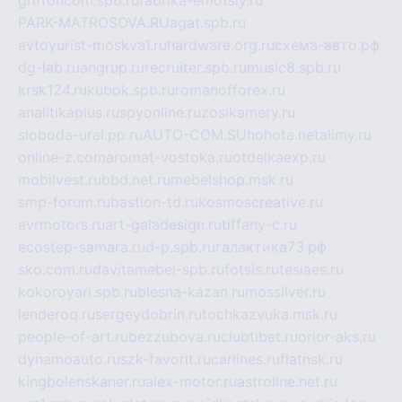
PARK-MATROSOVA.RU
agat.spb.ru
avtoyurist-moskva1.ru
hardware.org.ru
схема-авто.рф
dg-lab.ru
angrup.ru
recruiter.spb.ru
music8.spb.ru
krsk124.ru
kubok.spb.ru
romanofforex.ru
analitikaplus.ru
spyonline.ru
zosikamery.ru
sloboda-ural.pp.ru
AUTO-COM.SU
hohota.net
alimy.ru
online-z.com
aromat-vostoka.ru
otdelkaexp.ru
mobilvest.ru
bbd.net.ru
mebelshop.msk.ru
smp-forum.ru
bastion-td.ru
kosmoscreative.ru
avrmotors.ru
art-galadesign.ru
tiffany-c.ru
ecostep-samara.ru
d-p.spb.ru
галактика73.рф
sko.com.ru
davitamebel-spb.ru
fotsis.ru
tesiaes.ru
kokoroyari.spb.ru
blesna-kazan.ru
mossilver.ru
lenderoq.ru
sergeydobrin.ru
tochkazvuka.msk.ru
people-of-art.ru
bezzubova.ru
clubtibet.ru
orior-aks.ru
dynamoauto.ru
szk-favorit.ru
carlines.ru
flatnsk.ru
kingbolenskaner.ru
alex-motor.ru
astroline.net.ru