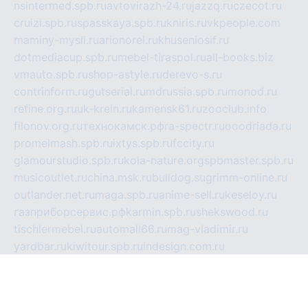
nsintermed.spb.ru
avtovirazh-24.ru
jazzq.ru
czecot.ru
cruizi.spb.ru
spasskaya.spb.ru
kniris.ru
vkpeople.com
maminy-mysli.ru
arionorel.ru
khuseniosif.ru
dotmediacup.spb.ru
mebel-tiraspol.ru
all-books.biz
vmauto.spb.ru
shop-astyle.ru
derevo-s.ru
contrinform.ru
gutserial.ru
mdrussia.spb.ru
monod.ru
refine.org.ru
uk-krein.ru
kamensk61.ru
zooclub.info
filonov.org.ru
технокамск.рф
ra-spectr.ru
ooodriada.ru
promelmash.spb.ru
ixtys.spb.ru
fccity.ru
glamourstudio.spb.ru
kola-nature.org
spbmaster.spb.ru
musicoutlet.ru
china.msk.ru
bulldog.su
grimm-online.ru
outlander.net.ru
maga.spb.ru
anime-sell.ru
keseloy.ru
газприборсервис.рф
karmin.spb.ru
shekswood.ru
tischlermebel.ru
automall66.ru
mag-vladimir.ru
yardbar.ru
kiwitour.spb.ru
indesign.com.ru
freestylemebel.ru
bany-samara.ru
rsei.ru
naidisvoyput.ru
mgsn-invest.ru
ipkamerasannce.ru
alicante-house.ru
ibelka74.ru
cozyhouse.info