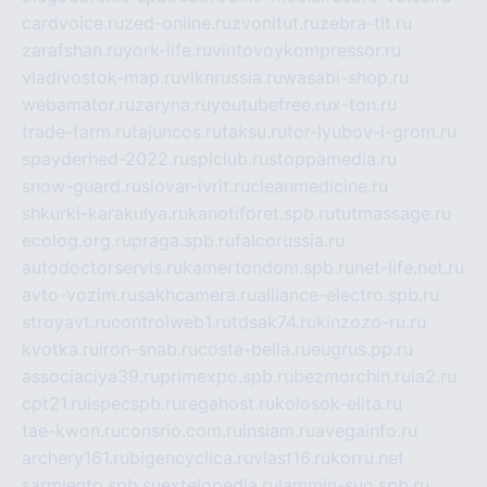
cardvoice.ru
zed-online.ru
zvonitut.ru
zebra-tlt.ru
zarafshan.ru
york-life.ru
vintovoykompressor.ru
vladivostok-map.ru
vlknrussia.ru
wasabi-shop.ru
webamator.ru
zaryna.ru
youtubefree.ru
x-ton.ru
trade-farm.ru
tajuncos.ru
taksu.ru
tor-lyubov-i-grom.ru
spayderhed-2022.ru
splclub.ru
stoppamedia.ru
snow-guard.ru
slovar-ivrit.ru
cleanmedicine.ru
shkurki-karakulya.ru
kanotiforet.spb.ru
tutmassage.ru
ecolog.org.ru
praga.spb.ru
falcorussia.ru
autodoctorservis.ru
kamertondom.spb.ru
net-life.net.ru
avto-vozim.ru
sakhcamera.ru
alliance-electro.spb.ru
stroyavt.ru
controlweb1.ru
tdsak74.ru
kinzozo-ru.ru
kvotka.ru
iron-snab.ru
costa-bella.ru
eugrus.pp.ru
associaciya39.ru
primexpo.spb.ru
bezmorchin.ru
ia2.ru
cpt21.ru
ispecspb.ru
regahost.ru
kolosok-elita.ru
tae-kwon.ru
consrio.com.ru
insiam.ru
avegainfo.ru
archery161.ru
bigencyclica.ru
vlast16.ru
korru.net
sarmiento.spb.su
extelopedia.ru
lammin-suo.spb.ru