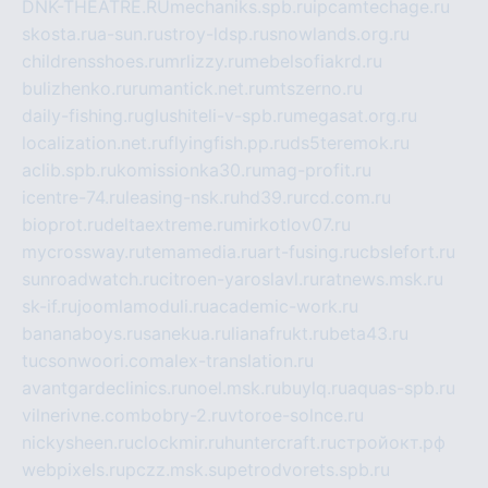
DNK-THEATRE.RU
mechaniks.spb.ru
ipcamtechage.ru
skosta.ru
a-sun.ru
stroy-ldsp.ru
snowlands.org.ru
childrensshoes.ru
mrlizzy.ru
mebelsofiakrd.ru
bulizhenko.ru
rumantick.net.ru
mtszerno.ru
daily-fishing.ru
glushiteli-v-spb.ru
megasat.org.ru
localization.net.ru
flyingfish.pp.ru
ds5teremok.ru
aclib.spb.ru
komissionka30.ru
mag-profit.ru
icentre-74.ru
leasing-nsk.ru
hd39.ru
rcd.com.ru
bioprot.ru
deltaextreme.ru
mirkotlov07.ru
mycrossway.ru
temamedia.ru
art-fusing.ru
cbslefort.ru
sunroadwatch.ru
citroen-yaroslavl.ru
ratnews.msk.ru
sk-if.ru
joomlamoduli.ru
academic-work.ru
bananaboys.ru
sanekua.ru
lianafrukt.ru
beta43.ru
tucsonwoori.com
alex-translation.ru
avantgardeclinics.ru
noel.msk.ru
buylq.ru
aquas-spb.ru
vilnerivne.com
bobry-2.ru
vtoroe-solnce.ru
nickysheen.ru
clockmir.ru
huntercraft.ru
стройокт.рф
webpixels.ru
pczz.msk.su
petrodvorets.spb.ru