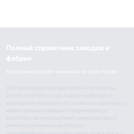
Полный справочник заводов и
фабрик
Актуальный каталог компаний по всей России
133chel.ru
13autor-kolonka.ru
2864420.ru
2rich.ru
3-d-file.ru
3d-file.ru
a-cdc.ru
aalse.ru
a380club.ru
airgungames.ru
accounts-112.ru
adler-jun.ru
adonyev.ru
alfeihavsalnassr.ru
altaipant.ru
argentinamia.ru
aria-family.ru
arkrym.ru
ashanet.ru
belgorod-day.ru
bankaribi.ru
bandamn.ru
bigfatcc.ru
blagodarenie-spb.ru
borodino-media.ru
card-voice.ru