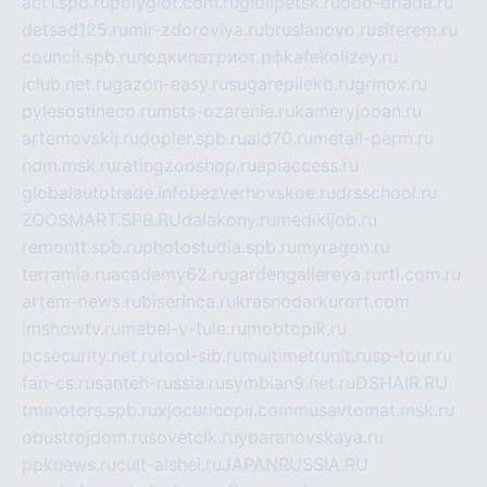
act1.spb.ru
polyglot.com.ru
gidlipetsk.ru
ooo-driada.ru
detsad125.ru
mir-zdoroviya.ru
bruslanovo.ru
siterem.ru
council.spb.ru
лодкипатриот.рф
kafekolizey.ru
iclub.net.ru
gazon-easy.ru
sugarepilekb.ru
grinox.ru
pylesostineco.ru
msts-ozarenie.ru
kameryjooan.ru
artemovskij.ru
dopler.spb.ru
aid70.ru
metall-perm.ru
ndm.msk.ru
ratingzooshop.ru
apiaccess.ru
globalautotrade.info
bezverhovskoe.ru
drsschool.ru
ZOOSMART.SPB.RU
dalakony.ru
medikijob.ru
remontt.spb.ru
photostudia.spb.ru
myragon.ru
terramia.ru
academy62.ru
gardengallereya.ru
rti.com.ru
artem-news.ru
biserinca.ru
krasnodarkurort.com
imshowtv.ru
mebel-v-tule.ru
mobtopik.ru
pcsecurity.net.ru
tool-sib.ru
multimetrunit.ru
sp-tour.ru
fan-cs.ru
santeh-russia.ru
symbian9.net.ru
DSHAIR.RU
tmmotors.spb.ru
xjocuricopii.com
musavtomat.msk.ru
obustrojdom.ru
sovetcik.ru
ybaranovskaya.ru
ppknews.ru
cult-alshei.ru
JAPANRUSSIA.RU