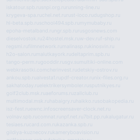
iskatour.spb.ru
snpi.org.ru
running-line.ru
krygeva-spa.ru
chel.net.ru
rust-loco.ru
dugshop.ru
hl-beta.spb.ru
school494.spb.ru
mymubaby.ru
epoha-metalband.ru
ngr.spb.ru
rusgosnews.com
dieselvostok.ru
24hostel.msk.ru
w-dev.ru
f-ship.ru
regsmi.ru
filmnetwork.ru
malinasp.ru
kinosvin.ru
h2o-salon.ru
malutkayork.ru
deltaprim.spb.ru
tango-perm.ru
gooddir.ru
sgv.su
multiki-online.com
webkrasotki.com
cherinvest.ru
detskiy-ostrov.ru
ankou.spb.ru
alvesta1.ru
pdf-creator.ru
nix-files.org.ru
sakhatoday.ru
elektrikersymboler.ru
sputnikyes.ru
golf2club.msk.ru
aeforums.ru
zallclub.ru
multimodal.msk.ru
habaigry.ru
haikko.ru
sobakopedia.ru
isz-fest.ru
ewnc.info
screensaver-clock.net.ru
volnav.spb.ru
comnat.ru
npf.net.ru
7bit.pp.ru
kalugatur.ru
tesiaes.ru
card.com.ru
kazanka.spb.ru
gildiya-kuznecov.ru
kameryboavision.ru
griffoncom.spb.ru
fabrika-emotsiy.ru