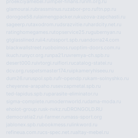
proekciyamebel.ru
imper-finans.ru
rim.org.ru
glamourai.ru
brassminus.ru
zabor-pro.ru
ftn.pp.ru
dorogoe58.ru
laimengpacker.ru
kuzova-zapchasti.ru
sageerp.ru
taxodrom.ru
dsrazvitie.ru
hardcity.net.ru
ratinghomegames.ru
topservice25.ru
gubernyan.ru
gtglasslined.ru
ii4.ru
tssport.spb.ru
andorra24.com
blackwallstreet.ru
oboimos.ru
optim-doors.com.ru
ikuch.ru
nycr.org.ru
npa21.ru
vremya-ch.spb.ru
desert000.ru
ivtorgi.ru
ifiori.ru
catalog-statei.ru
dcv.org.ru
spetsmaster174.ru
ipkameryhiseeu.ru
dum26.ru
ruspol.spb.ru
fr-opendp.ru
kam-solnyshko.ru
cheyenne-arapaho.ru
sevzapmetal.spb.ru
ted-lapidus.spb.ru
parasite-eliminator.ru
sigma-complete.ru
modernworld.ru
dama-moda.ru
eholot-group.ru
sk-nvkz.ru
DRONGOLD.RU
democratia2.ru
i-farmer.ru
mass-sport.org
jablonex.spb.ru
bookmess.ru
linkword.ru
refineua.com.ru
cs-spec.net.ru
altay-mebel.ru