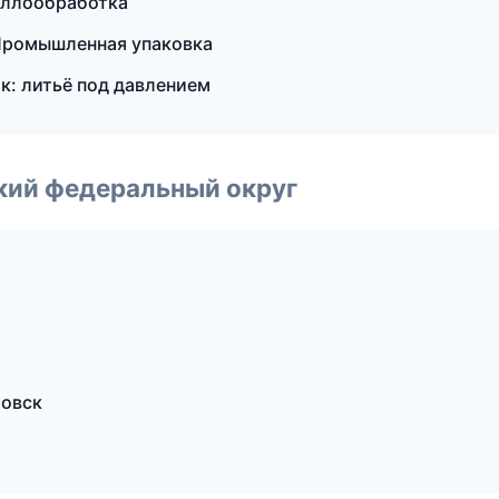
аллообработка
Промышленная упаковка
к: литьё под давлением
ский федеральный округ
товск