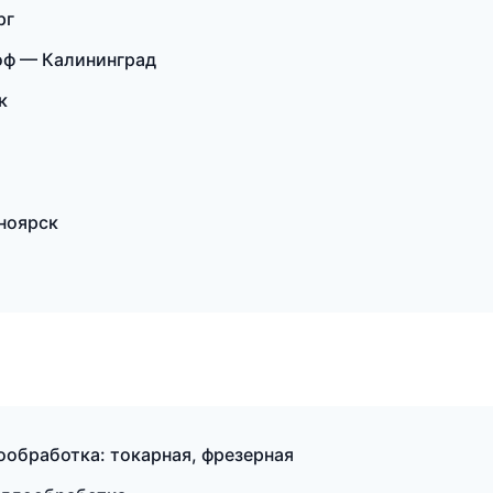
рг
оф — Калининград
к
ноярск
обработка: токарная, фрезерная