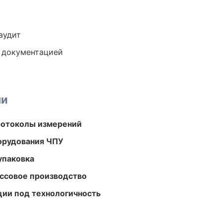
аудит
е документацией
ми
ротоколы измерений
орудования ЧПУ
упаковка
ассовое производство
ции под технологичность