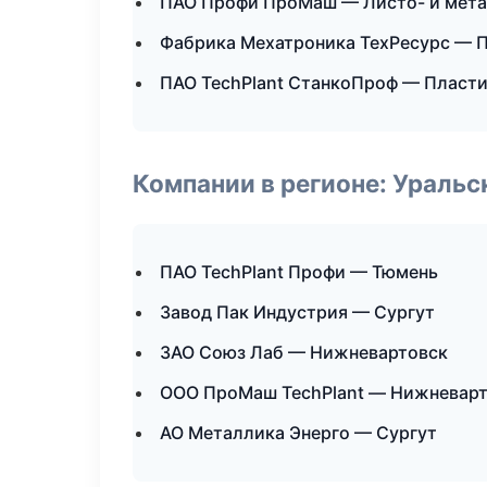
ПАО Профи ПроМаш — Листо- и мет
Фабрика Мехатроника ТехРесурс — 
ПАО TechPlant СтанкоПроф — Пласти
Компании в регионе: Ураль
ПАО TechPlant Профи — Тюмень
Завод Пак Индустрия — Сургут
ЗАО Союз Лаб — Нижневартовск
ООО ПроМаш TechPlant — Нижневар
АО Металлика Энерго — Сургут