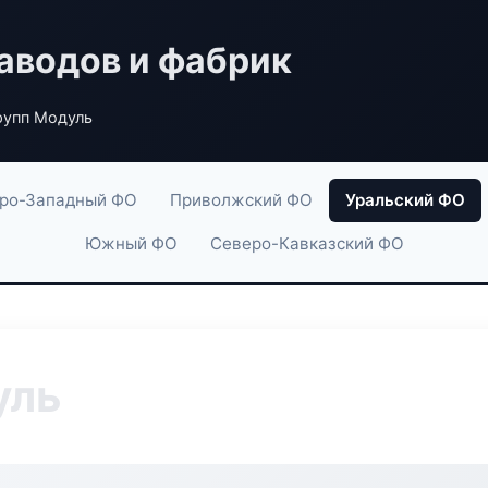
аводов и фабрик
рупп Модуль
ро-Западный ФО
Приволжский ФО
Уральский ФО
Южный ФО
Северо-Кавказский ФО
уль