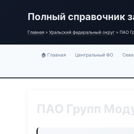
Полный справочник з
Главная
»
Уральский федеральный округ
» ПАО Г
🏠 Главная
Центральный ФО
Севе
ПАО Групп Мод