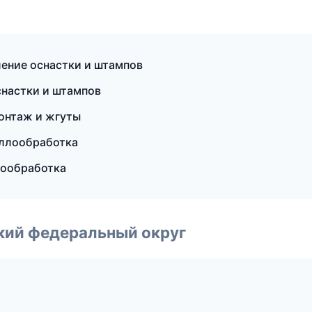
ление оснастки и штампов
снастки и штампов
онтаж и жгуты
аллообработка
мообработка
ский федеральный округ