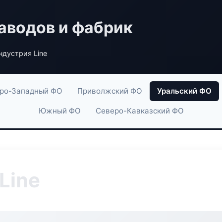
аводов и фабрик
дустрия Line
ро-Западный ФО
Приволжский ФО
Уральский ФО
Южный ФО
Северо-Кавказский ФО
Line