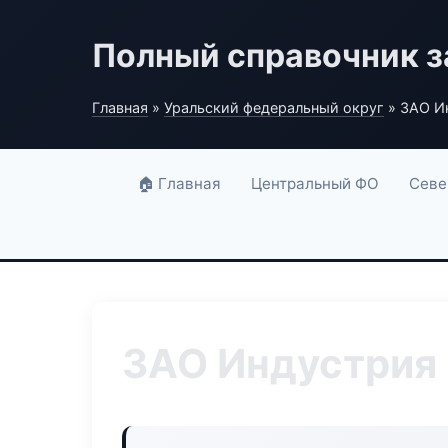
Полный справочник з
Главная
»
Уральский федеральный округ
» ЗАО Ин
🏠 Главная
Центральный ФО
Севе
ЗАО Индустрия 