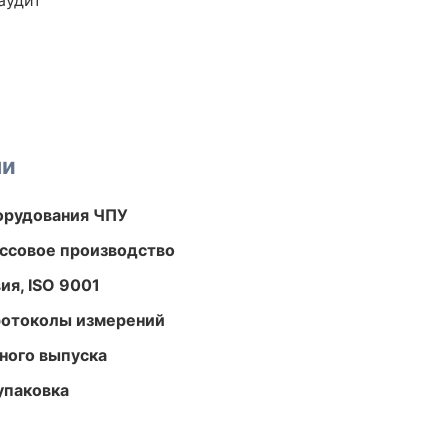
аудит
ми
орудования ЧПУ
ассовое производство
ия, ISO 9001
ротоколы измерений
ного выпуска
упаковка