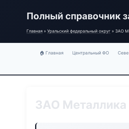
Полный справочник з
Главная
»
Уральский федеральный округ
» ЗАО М
🏠 Главная
Центральный ФО
Севе
ЗАО Металлика