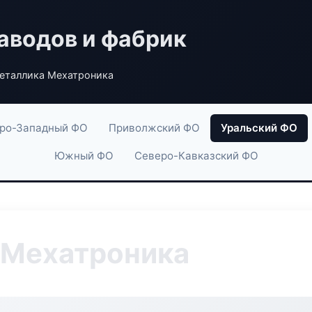
аводов и фабрик
еталлика Мехатроника
ро-Западный ФО
Приволжский ФО
Уральский ФО
Южный ФО
Северо-Кавказский ФО
 Мехатроника