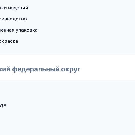
в и изделий
оизводство
енная упаковка
окраска
ский федеральный округ
ург