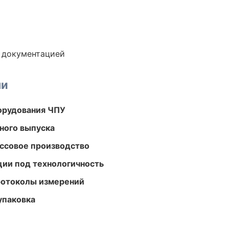
е документацией
ми
орудования ЧПУ
ного выпуска
ассовое производство
ции под технологичность
ротоколы измерений
упаковка