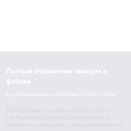
Полный справочник заводов и
фабрик
Актуальный каталог компаний по всей России
133chel.ru
13autor-kolonka.ru
2864420.ru
2rich.ru
3-d-file.ru
3d-file.ru
a-cdc.ru
aalse.ru
a380club.ru
airgungames.ru
accounts-112.ru
adler-jun.ru
adonyev.ru