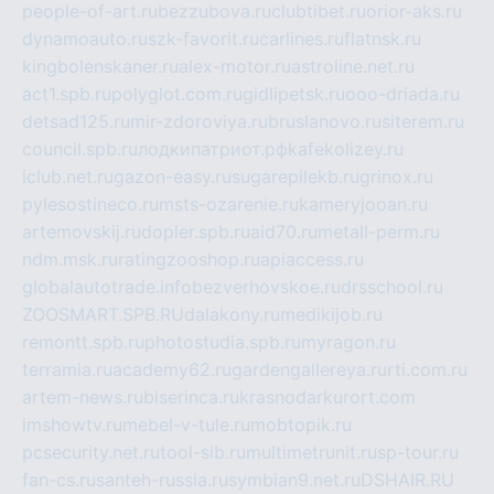
people-of-art.ru
bezzubova.ru
clubtibet.ru
orior-aks.ru
dynamoauto.ru
szk-favorit.ru
carlines.ru
flatnsk.ru
kingbolenskaner.ru
alex-motor.ru
astroline.net.ru
act1.spb.ru
polyglot.com.ru
gidlipetsk.ru
ooo-driada.ru
detsad125.ru
mir-zdoroviya.ru
bruslanovo.ru
siterem.ru
council.spb.ru
лодкипатриот.рф
kafekolizey.ru
iclub.net.ru
gazon-easy.ru
sugarepilekb.ru
grinox.ru
pylesostineco.ru
msts-ozarenie.ru
kameryjooan.ru
artemovskij.ru
dopler.spb.ru
aid70.ru
metall-perm.ru
ndm.msk.ru
ratingzooshop.ru
apiaccess.ru
globalautotrade.info
bezverhovskoe.ru
drsschool.ru
ZOOSMART.SPB.RU
dalakony.ru
medikijob.ru
remontt.spb.ru
photostudia.spb.ru
myragon.ru
terramia.ru
academy62.ru
gardengallereya.ru
rti.com.ru
artem-news.ru
biserinca.ru
krasnodarkurort.com
imshowtv.ru
mebel-v-tule.ru
mobtopik.ru
pcsecurity.net.ru
tool-sib.ru
multimetrunit.ru
sp-tour.ru
fan-cs.ru
santeh-russia.ru
symbian9.net.ru
DSHAIR.RU