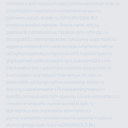
tmmotors.spb.ru
xjocuricopii.com
musavtomat.msk.ru
obustrojdom.ru
sovetcik.ru
ybaranovskaya.ru
ppknews.ru
cult-alshei.ru
JAPANRUSSIA.RU
proekciyamebel.ru
imper-finans.ru
rim.org.ru
glamourai.ru
brassminus.ru
zabor-pro.ru
ftn.pp.ru
dorogoe58.ru
laimengpacker.ru
kuzova-zapchasti.ru
sageerp.ru
taxodrom.ru
dsrazvitie.ru
hardcity.net.ru
ratinghomegames.ru
topservice25.ru
gubernyan.ru
gtglasslined.ru
ii4.ru
tssport.spb.ru
andorra24.com
blackwallstreet.ru
oboimos.ru
optim-doors.com.ru
ikuch.ru
nycr.org.ru
npa21.ru
vremya-ch.spb.ru
desert000.ru
ivtorgi.ru
ifiori.ru
catalog-statei.ru
dcv.org.ru
spetsmaster174.ru
ipkameryhiseeu.ru
dum26.ru
ruspol.spb.ru
fr-opendp.ru
kam-solnyshko.ru
cheyenne-arapaho.ru
sevzapmetal.spb.ru
ted-lapidus.spb.ru
parasite-eliminator.ru
sigma-complete.ru
modernworld.ru
dama-moda.ru
eholot-group.ru
sk-nvkz.ru
DRONGOLD.RU