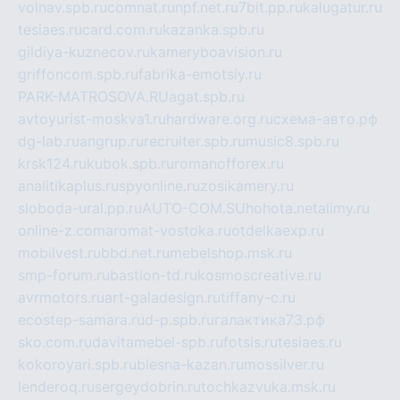
volnav.spb.ru
comnat.ru
npf.net.ru
7bit.pp.ru
kalugatur.ru
tesiaes.ru
card.com.ru
kazanka.spb.ru
gildiya-kuznecov.ru
kameryboavision.ru
griffoncom.spb.ru
fabrika-emotsiy.ru
PARK-MATROSOVA.RU
agat.spb.ru
avtoyurist-moskva1.ru
hardware.org.ru
схема-авто.рф
dg-lab.ru
angrup.ru
recruiter.spb.ru
music8.spb.ru
krsk124.ru
kubok.spb.ru
romanofforex.ru
analitikaplus.ru
spyonline.ru
zosikamery.ru
sloboda-ural.pp.ru
AUTO-COM.SU
hohota.net
alimy.ru
online-z.com
aromat-vostoka.ru
otdelkaexp.ru
mobilvest.ru
bbd.net.ru
mebelshop.msk.ru
smp-forum.ru
bastion-td.ru
kosmoscreative.ru
avrmotors.ru
art-galadesign.ru
tiffany-c.ru
ecostep-samara.ru
d-p.spb.ru
галактика73.рф
sko.com.ru
davitamebel-spb.ru
fotsis.ru
tesiaes.ru
kokoroyari.spb.ru
blesna-kazan.ru
mossilver.ru
lenderoq.ru
sergeydobrin.ru
tochkazvuka.msk.ru