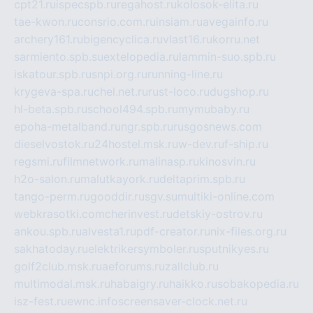
cpt21.ru
ispecspb.ru
regahost.ru
kolosok-elita.ru
tae-kwon.ru
consrio.com.ru
insiam.ru
avegainfo.ru
archery161.ru
bigencyclica.ru
vlast16.ru
korru.net
sarmiento.spb.su
extelopedia.ru
lammin-suo.spb.ru
iskatour.spb.ru
snpi.org.ru
running-line.ru
krygeva-spa.ru
chel.net.ru
rust-loco.ru
dugshop.ru
hl-beta.spb.ru
school494.spb.ru
mymubaby.ru
epoha-metalband.ru
ngr.spb.ru
rusgosnews.com
dieselvostok.ru
24hostel.msk.ru
w-dev.ru
f-ship.ru
regsmi.ru
filmnetwork.ru
malinasp.ru
kinosvin.ru
h2o-salon.ru
malutkayork.ru
deltaprim.spb.ru
tango-perm.ru
gooddir.ru
sgv.su
multiki-online.com
webkrasotki.com
cherinvest.ru
detskiy-ostrov.ru
ankou.spb.ru
alvesta1.ru
pdf-creator.ru
nix-files.org.ru
sakhatoday.ru
elektrikersymboler.ru
sputnikyes.ru
golf2club.msk.ru
aeforums.ru
zallclub.ru
multimodal.msk.ru
habaigry.ru
haikko.ru
sobakopedia.ru
isz-fest.ru
ewnc.info
screensaver-clock.net.ru