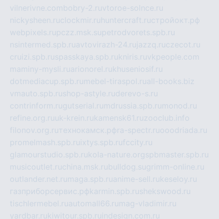
vilnerivne.com
bobry-2.ru
vtoroe-solnce.ru
nickysheen.ru
clockmir.ru
huntercraft.ru
стройокт.рф
webpixels.ru
pczz.msk.su
petrodvorets.spb.ru
nsintermed.spb.ru
avtovirazh-24.ru
jazzq.ru
czecot.ru
cruizi.spb.ru
spasskaya.spb.ru
kniris.ru
vkpeople.com
maminy-mysli.ru
arionorel.ru
khuseniosif.ru
dotmediacup.spb.ru
mebel-tiraspol.ru
all-books.biz
vmauto.spb.ru
shop-astyle.ru
derevo-s.ru
contrinform.ru
gutserial.ru
mdrussia.spb.ru
monod.ru
refine.org.ru
uk-krein.ru
kamensk61.ru
zooclub.info
filonov.org.ru
технокамск.рф
ra-spectr.ru
ooodriada.ru
promelmash.spb.ru
ixtys.spb.ru
fccity.ru
glamourstudio.spb.ru
kola-nature.org
spbmaster.spb.ru
musicoutlet.ru
china.msk.ru
bulldog.su
grimm-online.ru
outlander.net.ru
maga.spb.ru
anime-sell.ru
keseloy.ru
газприборсервис.рф
karmin.spb.ru
shekswood.ru
tischlermebel.ru
automall66.ru
mag-vladimir.ru
yardbar.ru
kiwitour.spb.ru
indesign.com.ru