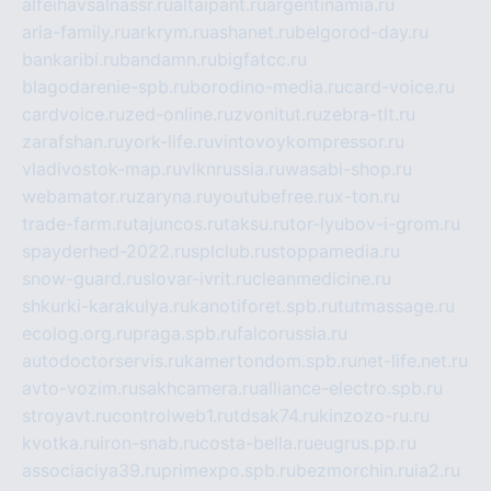
alfeihavsalnassr.ru
altaipant.ru
argentinamia.ru
aria-family.ru
arkrym.ru
ashanet.ru
belgorod-day.ru
bankaribi.ru
bandamn.ru
bigfatcc.ru
blagodarenie-spb.ru
borodino-media.ru
card-voice.ru
cardvoice.ru
zed-online.ru
zvonitut.ru
zebra-tlt.ru
zarafshan.ru
york-life.ru
vintovoykompressor.ru
vladivostok-map.ru
vlknrussia.ru
wasabi-shop.ru
webamator.ru
zaryna.ru
youtubefree.ru
x-ton.ru
trade-farm.ru
tajuncos.ru
taksu.ru
tor-lyubov-i-grom.ru
spayderhed-2022.ru
splclub.ru
stoppamedia.ru
snow-guard.ru
slovar-ivrit.ru
cleanmedicine.ru
shkurki-karakulya.ru
kanotiforet.spb.ru
tutmassage.ru
ecolog.org.ru
praga.spb.ru
falcorussia.ru
autodoctorservis.ru
kamertondom.spb.ru
net-life.net.ru
avto-vozim.ru
sakhcamera.ru
alliance-electro.spb.ru
stroyavt.ru
controlweb1.ru
tdsak74.ru
kinzozo-ru.ru
kvotka.ru
iron-snab.ru
costa-bella.ru
eugrus.pp.ru
associaciya39.ru
primexpo.spb.ru
bezmorchin.ru
ia2.ru