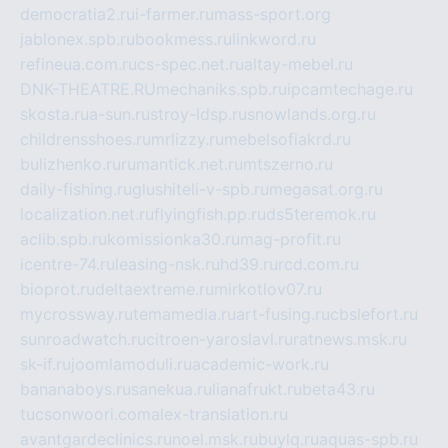
democratia2.ru
i-farmer.ru
mass-sport.org
jablonex.spb.ru
bookmess.ru
linkword.ru
refineua.com.ru
cs-spec.net.ru
altay-mebel.ru
DNK-THEATRE.RU
mechaniks.spb.ru
ipcamtechage.ru
skosta.ru
a-sun.ru
stroy-ldsp.ru
snowlands.org.ru
childrensshoes.ru
mrlizzy.ru
mebelsofiakrd.ru
bulizhenko.ru
rumantick.net.ru
mtszerno.ru
daily-fishing.ru
glushiteli-v-spb.ru
megasat.org.ru
localization.net.ru
flyingfish.pp.ru
ds5teremok.ru
aclib.spb.ru
komissionka30.ru
mag-profit.ru
icentre-74.ru
leasing-nsk.ru
hd39.ru
rcd.com.ru
bioprot.ru
deltaextreme.ru
mirkotlov07.ru
mycrossway.ru
temamedia.ru
art-fusing.ru
cbslefort.ru
sunroadwatch.ru
citroen-yaroslavl.ru
ratnews.msk.ru
sk-if.ru
joomlamoduli.ru
academic-work.ru
bananaboys.ru
sanekua.ru
lianafrukt.ru
beta43.ru
tucsonwoori.com
alex-translation.ru
avantgardeclinics.ru
noel.msk.ru
buylq.ru
aquas-spb.ru