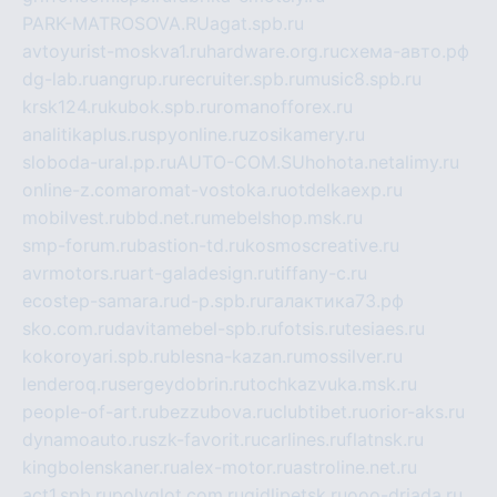
PARK-MATROSOVA.RU
agat.spb.ru
avtoyurist-moskva1.ru
hardware.org.ru
схема-авто.рф
dg-lab.ru
angrup.ru
recruiter.spb.ru
music8.spb.ru
krsk124.ru
kubok.spb.ru
romanofforex.ru
analitikaplus.ru
spyonline.ru
zosikamery.ru
sloboda-ural.pp.ru
AUTO-COM.SU
hohota.net
alimy.ru
online-z.com
aromat-vostoka.ru
otdelkaexp.ru
mobilvest.ru
bbd.net.ru
mebelshop.msk.ru
smp-forum.ru
bastion-td.ru
kosmoscreative.ru
avrmotors.ru
art-galadesign.ru
tiffany-c.ru
ecostep-samara.ru
d-p.spb.ru
галактика73.рф
sko.com.ru
davitamebel-spb.ru
fotsis.ru
tesiaes.ru
kokoroyari.spb.ru
blesna-kazan.ru
mossilver.ru
lenderoq.ru
sergeydobrin.ru
tochkazvuka.msk.ru
people-of-art.ru
bezzubova.ru
clubtibet.ru
orior-aks.ru
dynamoauto.ru
szk-favorit.ru
carlines.ru
flatnsk.ru
kingbolenskaner.ru
alex-motor.ru
astroline.net.ru
act1.spb.ru
polyglot.com.ru
gidlipetsk.ru
ooo-driada.ru