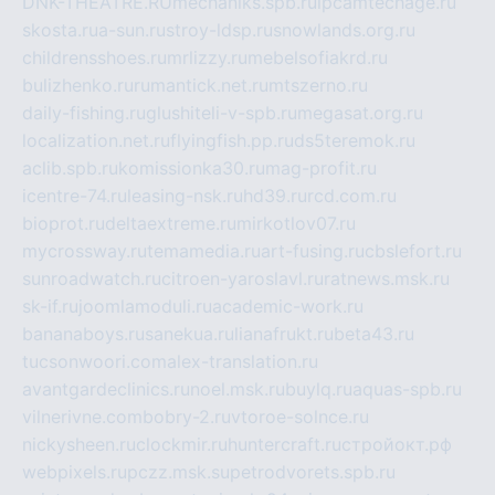
DNK-THEATRE.RU
mechaniks.spb.ru
ipcamtechage.ru
skosta.ru
a-sun.ru
stroy-ldsp.ru
snowlands.org.ru
childrensshoes.ru
mrlizzy.ru
mebelsofiakrd.ru
bulizhenko.ru
rumantick.net.ru
mtszerno.ru
daily-fishing.ru
glushiteli-v-spb.ru
megasat.org.ru
localization.net.ru
flyingfish.pp.ru
ds5teremok.ru
aclib.spb.ru
komissionka30.ru
mag-profit.ru
icentre-74.ru
leasing-nsk.ru
hd39.ru
rcd.com.ru
bioprot.ru
deltaextreme.ru
mirkotlov07.ru
mycrossway.ru
temamedia.ru
art-fusing.ru
cbslefort.ru
sunroadwatch.ru
citroen-yaroslavl.ru
ratnews.msk.ru
sk-if.ru
joomlamoduli.ru
academic-work.ru
bananaboys.ru
sanekua.ru
lianafrukt.ru
beta43.ru
tucsonwoori.com
alex-translation.ru
avantgardeclinics.ru
noel.msk.ru
buylq.ru
aquas-spb.ru
vilnerivne.com
bobry-2.ru
vtoroe-solnce.ru
nickysheen.ru
clockmir.ru
huntercraft.ru
стройокт.рф
webpixels.ru
pczz.msk.su
petrodvorets.spb.ru