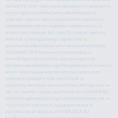
detsad125.ru
mir-zdoroviya.ru
bruslanovo.ru
siterem.ru
council.spb.ru
лодкипатриот.рф
kafekolizey.ru
iclub.net.ru
gazon-easy.ru
sugarepilekb.ru
grinox.ru
pylesostineco.ru
msts-ozarenie.ru
kameryjooan.ru
artemovskij.ru
dopler.spb.ru
aid70.ru
metall-perm.ru
ndm.msk.ru
ratingzooshop.ru
apiaccess.ru
globalautotrade.info
bezverhovskoe.ru
drsschool.ru
ZOOSMART.SPB.RU
dalakony.ru
medikijob.ru
remontt.spb.ru
photostudia.spb.ru
myragon.ru
terramia.ru
academy62.ru
gardengallereya.ru
rti.com.ru
artem-news.ru
biserinca.ru
krasnodarkurort.com
imshowtv.ru
mebel-v-tule.ru
mobtopik.ru
pcsecurity.net.ru
tool-sib.ru
multimetrunit.ru
sp-tour.ru
fan-cs.ru
santeh-russia.ru
symbian9.net.ru
DSHAIR.RU
tmmotors.spb.ru
xjocuricopii.com
musavtomat.msk.ru
obustrojdom.ru
sovetcik.ru
ybaranovskaya.ru
ppknews.ru
cult-alshei.ru
JAPANRUSSIA.RU