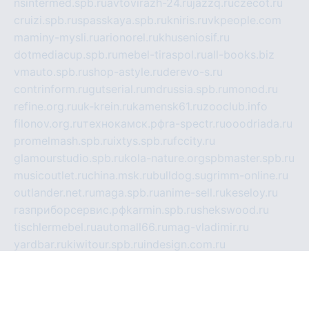
nsintermed.spb.ru
avtovirazh-24.ru
jazzq.ru
czecot.ru
cruizi.spb.ru
spasskaya.spb.ru
kniris.ru
vkpeople.com
maminy-mysli.ru
arionorel.ru
khuseniosif.ru
dotmediacup.spb.ru
mebel-tiraspol.ru
all-books.biz
vmauto.spb.ru
shop-astyle.ru
derevo-s.ru
contrinform.ru
gutserial.ru
mdrussia.spb.ru
monod.ru
refine.org.ru
uk-krein.ru
kamensk61.ru
zooclub.info
filonov.org.ru
технокамск.рф
ra-spectr.ru
ooodriada.ru
promelmash.spb.ru
ixtys.spb.ru
fccity.ru
glamourstudio.spb.ru
kola-nature.org
spbmaster.spb.ru
musicoutlet.ru
china.msk.ru
bulldog.su
grimm-online.ru
outlander.net.ru
maga.spb.ru
anime-sell.ru
keseloy.ru
газприборсервис.рф
karmin.spb.ru
shekswood.ru
tischlermebel.ru
automall66.ru
mag-vladimir.ru
yardbar.ru
kiwitour.spb.ru
indesign.com.ru
freestylemebel.ru
bany-samara.ru
rsei.ru
naidisvoyput.ru
mgsn-invest.ru
ipkamerasannce.ru
alicante-house.ru
ibelka74.ru
cozyhouse.info