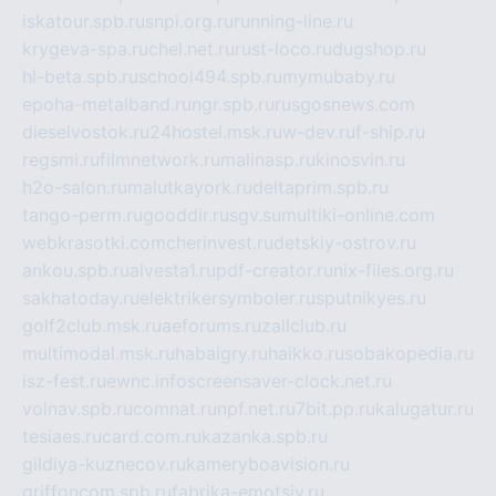
iskatour.spb.ru
snpi.org.ru
running-line.ru
krygeva-spa.ru
chel.net.ru
rust-loco.ru
dugshop.ru
hl-beta.spb.ru
school494.spb.ru
mymubaby.ru
epoha-metalband.ru
ngr.spb.ru
rusgosnews.com
dieselvostok.ru
24hostel.msk.ru
w-dev.ru
f-ship.ru
regsmi.ru
filmnetwork.ru
malinasp.ru
kinosvin.ru
h2o-salon.ru
malutkayork.ru
deltaprim.spb.ru
tango-perm.ru
gooddir.ru
sgv.su
multiki-online.com
webkrasotki.com
cherinvest.ru
detskiy-ostrov.ru
ankou.spb.ru
alvesta1.ru
pdf-creator.ru
nix-files.org.ru
sakhatoday.ru
elektrikersymboler.ru
sputnikyes.ru
golf2club.msk.ru
aeforums.ru
zallclub.ru
multimodal.msk.ru
habaigry.ru
haikko.ru
sobakopedia.ru
isz-fest.ru
ewnc.info
screensaver-clock.net.ru
volnav.spb.ru
comnat.ru
npf.net.ru
7bit.pp.ru
kalugatur.ru
tesiaes.ru
card.com.ru
kazanka.spb.ru
gildiya-kuznecov.ru
kameryboavision.ru
griffoncom.spb.ru
fabrika-emotsiy.ru