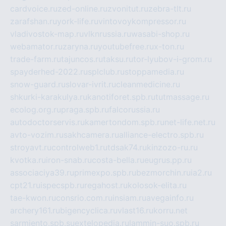
cardvoice.ru
zed-online.ru
zvonitut.ru
zebra-tlt.ru
zarafshan.ru
york-life.ru
vintovoykompressor.ru
vladivostok-map.ru
vlknrussia.ru
wasabi-shop.ru
webamator.ru
zaryna.ru
youtubefree.ru
x-ton.ru
trade-farm.ru
tajuncos.ru
taksu.ru
tor-lyubov-i-grom.ru
spayderhed-2022.ru
splclub.ru
stoppamedia.ru
snow-guard.ru
slovar-ivrit.ru
cleanmedicine.ru
shkurki-karakulya.ru
kanotiforet.spb.ru
tutmassage.ru
ecolog.org.ru
praga.spb.ru
falcorussia.ru
autodoctorservis.ru
kamertondom.spb.ru
net-life.net.ru
avto-vozim.ru
sakhcamera.ru
alliance-electro.spb.ru
stroyavt.ru
controlweb1.ru
tdsak74.ru
kinzozo-ru.ru
kvotka.ru
iron-snab.ru
costa-bella.ru
eugrus.pp.ru
associaciya39.ru
primexpo.spb.ru
bezmorchin.ru
ia2.ru
cpt21.ru
ispecspb.ru
regahost.ru
kolosok-elita.ru
tae-kwon.ru
consrio.com.ru
insiam.ru
avegainfo.ru
archery161.ru
bigencyclica.ru
vlast16.ru
korru.net
sarmiento.spb.su
extelopedia.ru
lammin-suo.spb.ru