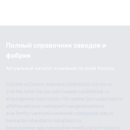
Полный справочник заводов и
фабрик
Актуальный каталог компаний по всей России
133chel.ru
13autor-kolonka.ru
2864420.ru
2rich.ru
3-d-file.ru
3d-file.ru
a-cdc.ru
aalse.ru
a380club.ru
airgungames.ru
accounts-112.ru
adler-jun.ru
adonyev.ru
alfeihavsalnassr.ru
altaipant.ru
argentinamia.ru
aria-family.ru
arkrym.ru
ashanet.ru
belgorod-day.ru
bankaribi.ru
bandamn.ru
bigfatcc.ru
blagodarenie-spb.ru
borodino-media.ru
card-voice.ru