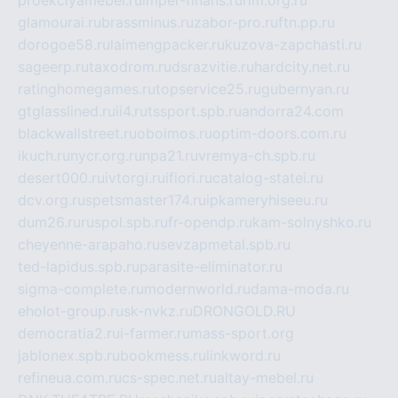
proekciyamebel.ru
imper-finans.ru
rim.org.ru
glamourai.ru
brassminus.ru
zabor-pro.ru
ftn.pp.ru
dorogoe58.ru
laimengpacker.ru
kuzova-zapchasti.ru
sageerp.ru
taxodrom.ru
dsrazvitie.ru
hardcity.net.ru
ratinghomegames.ru
topservice25.ru
gubernyan.ru
gtglasslined.ru
ii4.ru
tssport.spb.ru
andorra24.com
blackwallstreet.ru
oboimos.ru
optim-doors.com.ru
ikuch.ru
nycr.org.ru
npa21.ru
vremya-ch.spb.ru
desert000.ru
ivtorgi.ru
ifiori.ru
catalog-statei.ru
dcv.org.ru
spetsmaster174.ru
ipkameryhiseeu.ru
dum26.ru
ruspol.spb.ru
fr-opendp.ru
kam-solnyshko.ru
cheyenne-arapaho.ru
sevzapmetal.spb.ru
ted-lapidus.spb.ru
parasite-eliminator.ru
sigma-complete.ru
modernworld.ru
dama-moda.ru
eholot-group.ru
sk-nvkz.ru
DRONGOLD.RU
democratia2.ru
i-farmer.ru
mass-sport.org
jablonex.spb.ru
bookmess.ru
linkword.ru
refineua.com.ru
cs-spec.net.ru
altay-mebel.ru