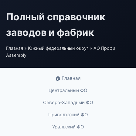
Полный справочник
заводов и фабрик
Главная
»
Южный федеральный округ
» АО Профи
Assembly
🏠 Главная
Центральный ФО
Северо-Западный ФО
Приволжский ФО
Уральский ФО