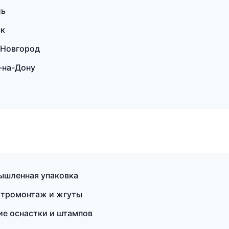
ль
ск
 Новгород
-на-Дону
ышленная упаковка
ктромонтаж и жгуты
е оснастки и штампов