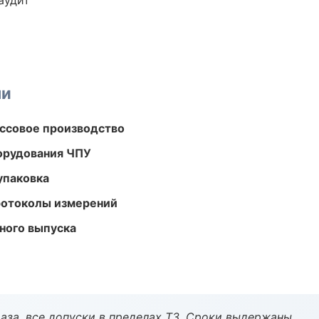
аудит
ми
ассовое производство
орудования ЧПУ
упаковка
ротоколы измерений
ного выпуска
аза, все допуски в пределах ТЗ. Сроки выдержаны.