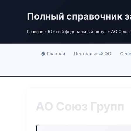
Полный справочник з
Главная
»
Южный федеральный округ
» АО Союз 
🏠 Главная
Центральный ФО
Севе
АО Союз Групп