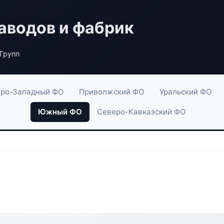
аводов и фабрик
Групп
ро-Западный ФО
Приволжский ФО
Уральский ФО
Южный ФО
Северо-Кавказский ФО