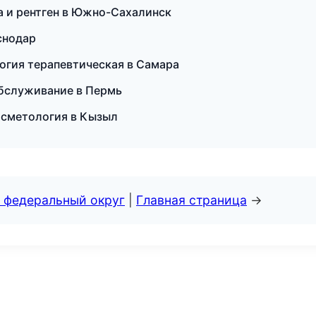
ка и рентген в Южно-Сахалинск
аснодар
огия терапевтическая в Самара
обслуживание в Пермь
косметология в Кызыл
 федеральный округ
|
Главная страница
→