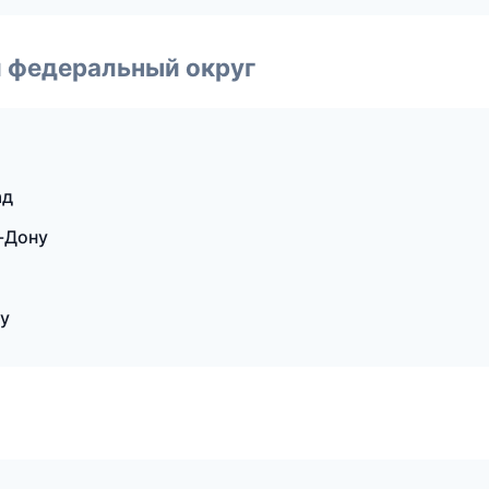
 федеральный округ
ад
а-Дону
у