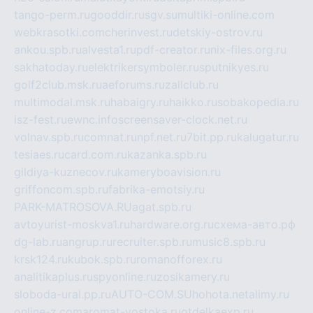
tango-perm.ru
gooddir.ru
sgv.su
multiki-online.com
webkrasotki.com
cherinvest.ru
detskiy-ostrov.ru
ankou.spb.ru
alvesta1.ru
pdf-creator.ru
nix-files.org.ru
sakhatoday.ru
elektrikersymboler.ru
sputnikyes.ru
golf2club.msk.ru
aeforums.ru
zallclub.ru
multimodal.msk.ru
habaigry.ru
haikko.ru
sobakopedia.ru
isz-fest.ru
ewnc.info
screensaver-clock.net.ru
volnav.spb.ru
comnat.ru
npf.net.ru
7bit.pp.ru
kalugatur.ru
tesiaes.ru
card.com.ru
kazanka.spb.ru
gildiya-kuznecov.ru
kameryboavision.ru
griffoncom.spb.ru
fabrika-emotsiy.ru
PARK-MATROSOVA.RU
agat.spb.ru
avtoyurist-moskva1.ru
hardware.org.ru
схема-авто.рф
dg-lab.ru
angrup.ru
recruiter.spb.ru
music8.spb.ru
krsk124.ru
kubok.spb.ru
romanofforex.ru
analitikaplus.ru
spyonline.ru
zosikamery.ru
sloboda-ural.pp.ru
AUTO-COM.SU
hohota.net
alimy.ru
online-z.com
aromat-vostoka.ru
otdelkaexp.ru