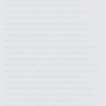
mobilvest.ru
bbd.net.ru
mebelshop.msk.ru
smp-forum.ru
bastion-td.ru
kosmoscreative.ru
avrmotors.ru
art-galadesign.ru
tiffany-c.ru
ecostep-samara.ru
d-p.spb.ru
галактика73.рф
sko.com.ru
davitamebel-spb.ru
fotsis.ru
tesiaes.ru
kokoroyari.spb.ru
blesna-kazan.ru
mossilver.ru
lenderoq.ru
sergeydobrin.ru
tochkazvuka.msk.ru
people-of-art.ru
bezzubova.ru
clubtibet.ru
orior-aks.ru
dynamoauto.ru
szk-favorit.ru
carlines.ru
flatnsk.ru
kingbolenskaner.ru
alex-motor.ru
astroline.net.ru
act1.spb.ru
polyglot.com.ru
gidlipetsk.ru
ooo-driada.ru
detsad125.ru
mir-zdoroviya.ru
bruslanovo.ru
siterem.ru
council.spb.ru
лодкипатриот.рф
kafekolizey.ru
iclub.net.ru
gazon-easy.ru
sugarepilekb.ru
grinox.ru
pylesostineco.ru
msts-ozarenie.ru
kameryjooan.ru
artemovskij.ru
dopler.spb.ru
aid70.ru
metall-perm.ru
ndm.msk.ru
ratingzooshop.ru
apiaccess.ru
globalautotrade.info
bezverhovskoe.ru
drsschool.ru