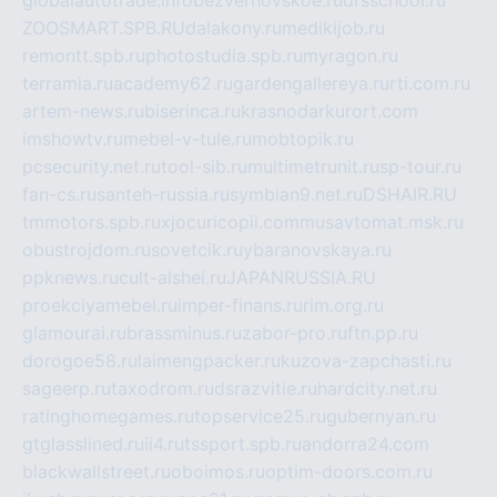
ZOOSMART.SPB.RU
dalakony.ru
medikijob.ru
remontt.spb.ru
photostudia.spb.ru
myragon.ru
terramia.ru
academy62.ru
gardengallereya.ru
rti.com.ru
artem-news.ru
biserinca.ru
krasnodarkurort.com
imshowtv.ru
mebel-v-tule.ru
mobtopik.ru
pcsecurity.net.ru
tool-sib.ru
multimetrunit.ru
sp-tour.ru
fan-cs.ru
santeh-russia.ru
symbian9.net.ru
DSHAIR.RU
tmmotors.spb.ru
xjocuricopii.com
musavtomat.msk.ru
obustrojdom.ru
sovetcik.ru
ybaranovskaya.ru
ppknews.ru
cult-alshei.ru
JAPANRUSSIA.RU
proekciyamebel.ru
imper-finans.ru
rim.org.ru
glamourai.ru
brassminus.ru
zabor-pro.ru
ftn.pp.ru
dorogoe58.ru
laimengpacker.ru
kuzova-zapchasti.ru
sageerp.ru
taxodrom.ru
dsrazvitie.ru
hardcity.net.ru
ratinghomegames.ru
topservice25.ru
gubernyan.ru
gtglasslined.ru
ii4.ru
tssport.spb.ru
andorra24.com
blackwallstreet.ru
oboimos.ru
optim-doors.com.ru