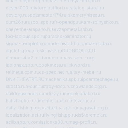
ikuch.ru
nycr.org.ru
npa21.ru
vremya-ch.spb.ru
desert000.ru
ivtorgi.ru
ifiori.ru
catalog-statei.ru
dcv.org.ru
spetsmaster174.ru
ipkameryhiseeu.ru
dum26.ru
ruspol.spb.ru
fr-opendp.ru
kam-solnyshko.ru
cheyenne-arapaho.ru
sevzapmetal.spb.ru
ted-lapidus.spb.ru
parasite-eliminator.ru
sigma-complete.ru
modernworld.ru
dama-moda.ru
eholot-group.ru
sk-nvkz.ru
DRONGOLD.RU
democratia2.ru
i-farmer.ru
mass-sport.org
jablonex.spb.ru
bookmess.ru
linkword.ru
refineua.com.ru
cs-spec.net.ru
altay-mebel.ru
DNK-THEATRE.RU
mechaniks.spb.ru
ipcamtechage.ru
skosta.ru
a-sun.ru
stroy-ldsp.ru
snowlands.org.ru
childrensshoes.ru
mrlizzy.ru
mebelsofiakrd.ru
bulizhenko.ru
rumantick.net.ru
mtszerno.ru
daily-fishing.ru
glushiteli-v-spb.ru
megasat.org.ru
localization.net.ru
flyingfish.pp.ru
ds5teremok.ru
aclib.spb.ru
komissionka30.ru
mag-profit.ru