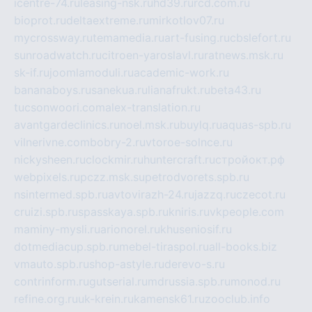
icentre-74.ru
leasing-nsk.ru
hd39.ru
rcd.com.ru
bioprot.ru
deltaextreme.ru
mirkotlov07.ru
mycrossway.ru
temamedia.ru
art-fusing.ru
cbslefort.ru
sunroadwatch.ru
citroen-yaroslavl.ru
ratnews.msk.ru
sk-if.ru
joomlamoduli.ru
academic-work.ru
bananaboys.ru
sanekua.ru
lianafrukt.ru
beta43.ru
tucsonwoori.com
alex-translation.ru
avantgardeclinics.ru
noel.msk.ru
buylq.ru
aquas-spb.ru
vilnerivne.com
bobry-2.ru
vtoroe-solnce.ru
nickysheen.ru
clockmir.ru
huntercraft.ru
стройокт.рф
webpixels.ru
pczz.msk.su
petrodvorets.spb.ru
nsintermed.spb.ru
avtovirazh-24.ru
jazzq.ru
czecot.ru
cruizi.spb.ru
spasskaya.spb.ru
kniris.ru
vkpeople.com
maminy-mysli.ru
arionorel.ru
khuseniosif.ru
dotmediacup.spb.ru
mebel-tiraspol.ru
all-books.biz
vmauto.spb.ru
shop-astyle.ru
derevo-s.ru
contrinform.ru
gutserial.ru
mdrussia.spb.ru
monod.ru
refine.org.ru
uk-krein.ru
kamensk61.ru
zooclub.info