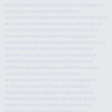
shkurki-karakulya.ru
kanotiforet.spb.ru
tutmassage.ru
ecolog.org.ru
praga.spb.ru
falcorussia.ru
autodoctorservis.ru
kamertondom.spb.ru
net-life.net.ru
avto-vozim.ru
sakhcamera.ru
alliance-electro.spb.ru
stroyavt.ru
controlweb1.ru
tdsak74.ru
kinzozo-ru.ru
kvotka.ru
iron-snab.ru
costa-bella.ru
eugrus.pp.ru
associaciya39.ru
primexpo.spb.ru
bezmorchin.ru
ia2.ru
cpt21.ru
ispecspb.ru
regahost.ru
kolosok-elita.ru
tae-kwon.ru
consrio.com.ru
insiam.ru
avegainfo.ru
archery161.ru
bigencyclica.ru
vlast16.ru
korru.net
sarmiento.spb.su
extelopedia.ru
lammin-suo.spb.ru
iskatour.spb.ru
snpi.org.ru
running-line.ru
krygeva-spa.ru
chel.net.ru
rust-loco.ru
dugshop.ru
hl-beta.spb.ru
school494.spb.ru
mymubaby.ru
epoha-metalband.ru
ngr.spb.ru
rusgosnews.com
dieselvostok.ru
24hostel.msk.ru
w-dev.ru
f-ship.ru
regsmi.ru
filmnetwork.ru
malinasp.ru
kinosvin.ru
h2o-salon.ru
malutkayork.ru
deltaprim.spb.ru