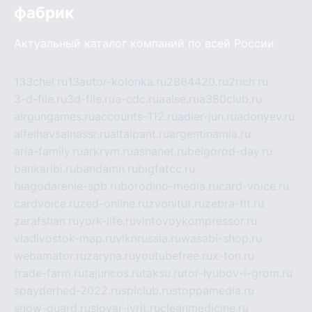
фабрик
Актуальный каталог компаний по всей России
133chel.ru
13autor-kolonka.ru
2864420.ru
2rich.ru
3-d-file.ru
3d-file.ru
a-cdc.ru
aalse.ru
a380club.ru
airgungames.ru
accounts-112.ru
adler-jun.ru
adonyev.ru
alfeihavsalnassr.ru
altaipant.ru
argentinamia.ru
aria-family.ru
arkrym.ru
ashanet.ru
belgorod-day.ru
bankaribi.ru
bandamn.ru
bigfatcc.ru
blagodarenie-spb.ru
borodino-media.ru
card-voice.ru
cardvoice.ru
zed-online.ru
zvonitut.ru
zebra-tlt.ru
zarafshan.ru
york-life.ru
vintovoykompressor.ru
vladivostok-map.ru
vlknrussia.ru
wasabi-shop.ru
webamator.ru
zaryna.ru
youtubefree.ru
x-ton.ru
trade-farm.ru
tajuncos.ru
taksu.ru
tor-lyubov-i-grom.ru
spayderhed-2022.ru
splclub.ru
stoppamedia.ru
snow-guard.ru
slovar-ivrit.ru
cleanmedicine.ru