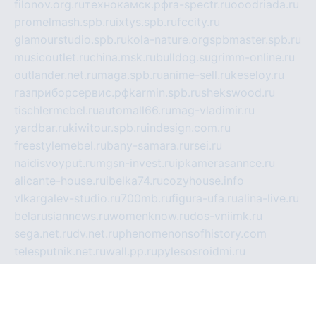
filonov.org.ru
технокамск.рф
ra-spectr.ru
ooodriada.ru
promelmash.spb.ru
ixtys.spb.ru
fccity.ru
glamourstudio.spb.ru
kola-nature.org
spbmaster.spb.ru
musicoutlet.ru
china.msk.ru
bulldog.su
grimm-online.ru
outlander.net.ru
maga.spb.ru
anime-sell.ru
keseloy.ru
газприборсервис.рф
karmin.spb.ru
shekswood.ru
tischlermebel.ru
automall66.ru
mag-vladimir.ru
yardbar.ru
kiwitour.spb.ru
indesign.com.ru
freestylemebel.ru
bany-samara.ru
rsei.ru
naidisvoyput.ru
mgsn-invest.ru
ipkamerasannce.ru
alicante-house.ru
ibelka74.ru
cozyhouse.info
vlkargalev-studio.ru
700mb.ru
figura-ufa.ru
alina-live.ru
belarusiannews.ru
womenknow.ru
dos-vniimk.ru
sega.net.ru
dv.net.ru
phenomenonsofhistory.com
telesputnik.net.ru
wall.pp.ru
pylesosroidmi.ru
gtc-clan.ru
cligs.ru
bibikazap.ru
popova.org.ru
netwhistler.spb.ru
bellvil.ru
bonzon.ru
iss-vladik.ru
defiparis.net.ru
las-gryzas.ru
amku.ru