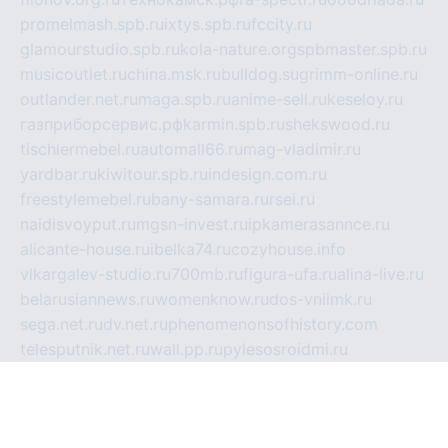
promelmash.spb.ru
ixtys.spb.ru
fccity.ru
glamourstudio.spb.ru
kola-nature.org
spbmaster.spb.ru
musicoutlet.ru
china.msk.ru
bulldog.su
grimm-online.ru
outlander.net.ru
maga.spb.ru
anime-sell.ru
keseloy.ru
газприборсервис.рф
karmin.spb.ru
shekswood.ru
tischlermebel.ru
automall66.ru
mag-vladimir.ru
yardbar.ru
kiwitour.spb.ru
indesign.com.ru
freestylemebel.ru
bany-samara.ru
rsei.ru
naidisvoyput.ru
mgsn-invest.ru
ipkamerasannce.ru
alicante-house.ru
ibelka74.ru
cozyhouse.info
vlkargalev-studio.ru
700mb.ru
figura-ufa.ru
alina-live.ru
belarusiannews.ru
womenknow.ru
dos-vniimk.ru
sega.net.ru
dv.net.ru
phenomenonsofhistory.com
telesputnik.net.ru
wall.pp.ru
pylesosroidmi.ru
gtc-clan.ru
cligs.ru
bibikazap.ru
popova.org.ru
netwhistler.spb.ru
bellvil.ru
bonzon.ru
iss-vladik.ru
defiparis.net.ru
las-gryzas.ru
amku.ru