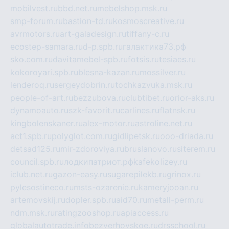
mobilvest.ru
bbd.net.ru
mebelshop.msk.ru
smp-forum.ru
bastion-td.ru
kosmoscreative.ru
avrmotors.ru
art-galadesign.ru
tiffany-c.ru
ecostep-samara.ru
d-p.spb.ru
галактика73.рф
sko.com.ru
davitamebel-spb.ru
fotsis.ru
tesiaes.ru
kokoroyari.spb.ru
blesna-kazan.ru
mossilver.ru
lenderoq.ru
sergeydobrin.ru
tochkazvuka.msk.ru
people-of-art.ru
bezzubova.ru
clubtibet.ru
orior-aks.ru
dynamoauto.ru
szk-favorit.ru
carlines.ru
flatnsk.ru
kingbolenskaner.ru
alex-motor.ru
astroline.net.ru
act1.spb.ru
polyglot.com.ru
gidlipetsk.ru
ooo-driada.ru
detsad125.ru
mir-zdoroviya.ru
bruslanovo.ru
siterem.ru
council.spb.ru
лодкипатриот.рф
kafekolizey.ru
iclub.net.ru
gazon-easy.ru
sugarepilekb.ru
grinox.ru
pylesostineco.ru
msts-ozarenie.ru
kameryjooan.ru
artemovskij.ru
dopler.spb.ru
aid70.ru
metall-perm.ru
ndm.msk.ru
ratingzooshop.ru
apiaccess.ru
globalautotrade.info
bezverhovskoe.ru
drsschool.ru