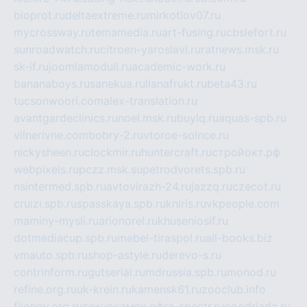
bioprot.ru
deltaextreme.ru
mirkotlov07.ru
mycrossway.ru
temamedia.ru
art-fusing.ru
cbslefort.ru
sunroadwatch.ru
citroen-yaroslavl.ru
ratnews.msk.ru
sk-if.ru
joomlamoduli.ru
academic-work.ru
bananaboys.ru
sanekua.ru
lianafrukt.ru
beta43.ru
tucsonwoori.com
alex-translation.ru
avantgardeclinics.ru
noel.msk.ru
buylq.ru
aquas-spb.ru
vilnerivne.com
bobry-2.ru
vtoroe-solnce.ru
nickysheen.ru
clockmir.ru
huntercraft.ru
стройокт.рф
webpixels.ru
pczz.msk.su
petrodvorets.spb.ru
nsintermed.spb.ru
avtovirazh-24.ru
jazzq.ru
czecot.ru
cruizi.spb.ru
spasskaya.spb.ru
kniris.ru
vkpeople.com
maminy-mysli.ru
arionorel.ru
khuseniosif.ru
dotmediacup.spb.ru
mebel-tiraspol.ru
all-books.biz
vmauto.spb.ru
shop-astyle.ru
derevo-s.ru
contrinform.ru
gutserial.ru
mdrussia.spb.ru
monod.ru
refine.org.ru
uk-krein.ru
kamensk61.ru
zooclub.info
filonov.org.ru
технокамск.рф
ra-spectr.ru
ooodriada.ru