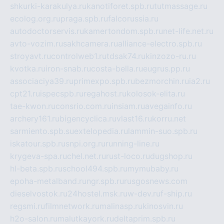
shkurki-karakulya.ru
kanotiforet.spb.ru
tutmassage.ru
ecolog.org.ru
praga.spb.ru
falcorussia.ru
autodoctorservis.ru
kamertondom.spb.ru
net-life.net.ru
avto-vozim.ru
sakhcamera.ru
alliance-electro.spb.ru
stroyavt.ru
controlweb1.ru
tdsak74.ru
kinzozo-ru.ru
kvotka.ru
iron-snab.ru
costa-bella.ru
eugrus.pp.ru
associaciya39.ru
primexpo.spb.ru
bezmorchin.ru
ia2.ru
cpt21.ru
ispecspb.ru
regahost.ru
kolosok-elita.ru
tae-kwon.ru
consrio.com.ru
insiam.ru
avegainfo.ru
archery161.ru
bigencyclica.ru
vlast16.ru
korru.net
sarmiento.spb.su
extelopedia.ru
lammin-suo.spb.ru
iskatour.spb.ru
snpi.org.ru
running-line.ru
krygeva-spa.ru
chel.net.ru
rust-loco.ru
dugshop.ru
hl-beta.spb.ru
school494.spb.ru
mymubaby.ru
epoha-metalband.ru
ngr.spb.ru
rusgosnews.com
dieselvostok.ru
24hostel.msk.ru
w-dev.ru
f-ship.ru
regsmi.ru
filmnetwork.ru
malinasp.ru
kinosvin.ru
h2o-salon.ru
malutkayork.ru
deltaprim.spb.ru