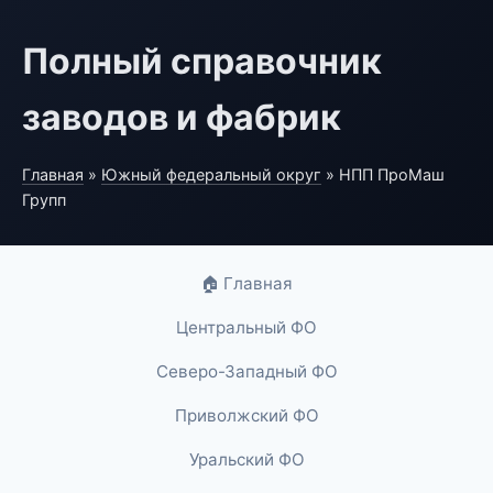
Полный справочник
заводов и фабрик
Главная
»
Южный федеральный округ
» НПП ПроМаш
Групп
🏠 Главная
Центральный ФО
Северо-Западный ФО
Приволжский ФО
Уральский ФО