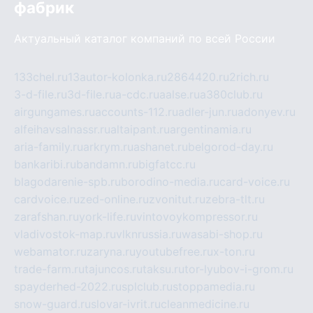
фабрик
Актуальный каталог компаний по всей России
133chel.ru
13autor-kolonka.ru
2864420.ru
2rich.ru
3-d-file.ru
3d-file.ru
a-cdc.ru
aalse.ru
a380club.ru
airgungames.ru
accounts-112.ru
adler-jun.ru
adonyev.ru
alfeihavsalnassr.ru
altaipant.ru
argentinamia.ru
aria-family.ru
arkrym.ru
ashanet.ru
belgorod-day.ru
bankaribi.ru
bandamn.ru
bigfatcc.ru
blagodarenie-spb.ru
borodino-media.ru
card-voice.ru
cardvoice.ru
zed-online.ru
zvonitut.ru
zebra-tlt.ru
zarafshan.ru
york-life.ru
vintovoykompressor.ru
vladivostok-map.ru
vlknrussia.ru
wasabi-shop.ru
webamator.ru
zaryna.ru
youtubefree.ru
x-ton.ru
trade-farm.ru
tajuncos.ru
taksu.ru
tor-lyubov-i-grom.ru
spayderhed-2022.ru
splclub.ru
stoppamedia.ru
snow-guard.ru
slovar-ivrit.ru
cleanmedicine.ru