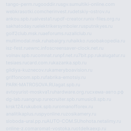
tango-perm.ru
gooddir.ru
sgv.su
multiki-online.com
webkrasotki.com
cherinvest.ru
detskiy-ostrov.ru
ankou.spb.ru
alvesta1.ru
pdf-creator.ru
nix-files.org.ru
sakhatoday.ru
elektrikersymboler.ru
sputnikyes.ru
golf2club.msk.ru
aeforums.ru
zallclub.ru
multimodal.msk.ru
habaigry.ru
haikko.ru
sobakopedia.ru
isz-fest.ru
ewnc.info
screensaver-clock.net.ru
volnav.spb.ru
comnat.ru
npf.net.ru
7bit.pp.ru
kalugatur.ru
tesiaes.ru
card.com.ru
kazanka.spb.ru
gildiya-kuznecov.ru
kameryboavision.ru
griffoncom.spb.ru
fabrika-emotsiy.ru
PARK-MATROSOVA.RU
agat.spb.ru
avtoyurist-moskva1.ru
hardware.org.ru
схема-авто.рф
dg-lab.ru
angrup.ru
recruiter.spb.ru
music8.spb.ru
krsk124.ru
kubok.spb.ru
romanofforex.ru
analitikaplus.ru
spyonline.ru
zosikamery.ru
sloboda-ural.pp.ru
AUTO-COM.SU
hohota.net
alimy.ru
online-z.com
aromat-vostoka.ru
otdelkaexp.ru