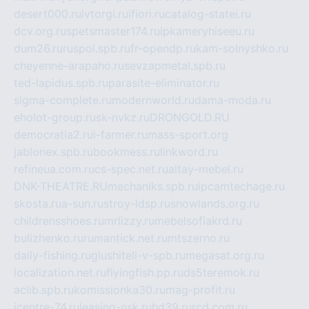
desert000.ru
ivtorgi.ru
ifiori.ru
catalog-statei.ru
dcv.org.ru
spetsmaster174.ru
ipkameryhiseeu.ru
dum26.ru
ruspol.spb.ru
fr-opendp.ru
kam-solnyshko.ru
cheyenne-arapaho.ru
sevzapmetal.spb.ru
ted-lapidus.spb.ru
parasite-eliminator.ru
sigma-complete.ru
modernworld.ru
dama-moda.ru
eholot-group.ru
sk-nvkz.ru
DRONGOLD.RU
democratia2.ru
i-farmer.ru
mass-sport.org
jablonex.spb.ru
bookmess.ru
linkword.ru
refineua.com.ru
cs-spec.net.ru
altay-mebel.ru
DNK-THEATRE.RU
mechaniks.spb.ru
ipcamtechage.ru
skosta.ru
a-sun.ru
stroy-ldsp.ru
snowlands.org.ru
childrensshoes.ru
mrlizzy.ru
mebelsofiakrd.ru
bulizhenko.ru
rumantick.net.ru
mtszerno.ru
daily-fishing.ru
glushiteli-v-spb.ru
megasat.org.ru
localization.net.ru
flyingfish.pp.ru
ds5teremok.ru
aclib.spb.ru
komissionka30.ru
mag-profit.ru
icentre-74.ru
leasing-nsk.ru
hd39.ru
rcd.com.ru