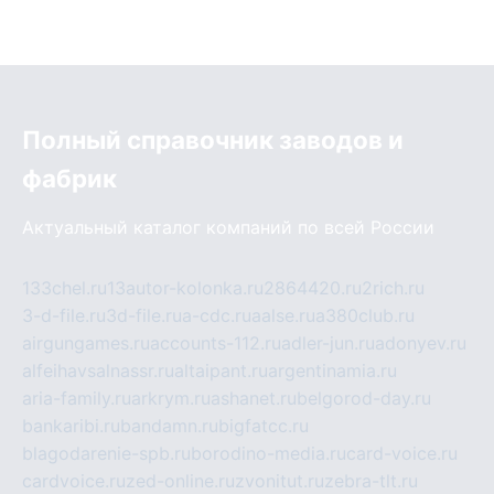
Полный справочник заводов и
фабрик
Актуальный каталог компаний по всей России
133chel.ru
13autor-kolonka.ru
2864420.ru
2rich.ru
3-d-file.ru
3d-file.ru
a-cdc.ru
aalse.ru
a380club.ru
airgungames.ru
accounts-112.ru
adler-jun.ru
adonyev.ru
alfeihavsalnassr.ru
altaipant.ru
argentinamia.ru
aria-family.ru
arkrym.ru
ashanet.ru
belgorod-day.ru
bankaribi.ru
bandamn.ru
bigfatcc.ru
blagodarenie-spb.ru
borodino-media.ru
card-voice.ru
cardvoice.ru
zed-online.ru
zvonitut.ru
zebra-tlt.ru