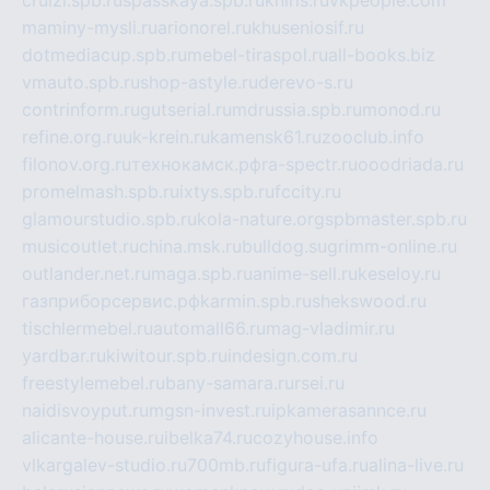
cruizi.spb.ru
spasskaya.spb.ru
kniris.ru
vkpeople.com
maminy-mysli.ru
arionorel.ru
khuseniosif.ru
dotmediacup.spb.ru
mebel-tiraspol.ru
all-books.biz
vmauto.spb.ru
shop-astyle.ru
derevo-s.ru
contrinform.ru
gutserial.ru
mdrussia.spb.ru
monod.ru
refine.org.ru
uk-krein.ru
kamensk61.ru
zooclub.info
filonov.org.ru
технокамск.рф
ra-spectr.ru
ooodriada.ru
promelmash.spb.ru
ixtys.spb.ru
fccity.ru
glamourstudio.spb.ru
kola-nature.org
spbmaster.spb.ru
musicoutlet.ru
china.msk.ru
bulldog.su
grimm-online.ru
outlander.net.ru
maga.spb.ru
anime-sell.ru
keseloy.ru
газприборсервис.рф
karmin.spb.ru
shekswood.ru
tischlermebel.ru
automall66.ru
mag-vladimir.ru
yardbar.ru
kiwitour.spb.ru
indesign.com.ru
freestylemebel.ru
bany-samara.ru
rsei.ru
naidisvoyput.ru
mgsn-invest.ru
ipkamerasannce.ru
alicante-house.ru
ibelka74.ru
cozyhouse.info
vlkargalev-studio.ru
700mb.ru
figura-ufa.ru
alina-live.ru