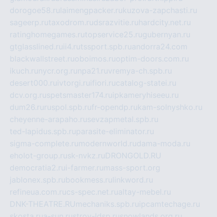
dorogoe58.ru
laimengpacker.ru
kuzova-zapchasti.ru
sageerp.ru
taxodrom.ru
dsrazvitie.ru
hardcity.net.ru
ratinghomegames.ru
topservice25.ru
gubernyan.ru
gtglasslined.ru
ii4.ru
tssport.spb.ru
andorra24.com
blackwallstreet.ru
oboimos.ru
optim-doors.com.ru
ikuch.ru
nycr.org.ru
npa21.ru
vremya-ch.spb.ru
desert000.ru
ivtorgi.ru
ifiori.ru
catalog-statei.ru
dcv.org.ru
spetsmaster174.ru
ipkameryhiseeu.ru
dum26.ru
ruspol.spb.ru
fr-opendp.ru
kam-solnyshko.ru
cheyenne-arapaho.ru
sevzapmetal.spb.ru
ted-lapidus.spb.ru
parasite-eliminator.ru
sigma-complete.ru
modernworld.ru
dama-moda.ru
eholot-group.ru
sk-nvkz.ru
DRONGOLD.RU
democratia2.ru
i-farmer.ru
mass-sport.org
jablonex.spb.ru
bookmess.ru
linkword.ru
refineua.com.ru
cs-spec.net.ru
altay-mebel.ru
DNK-THEATRE.RU
mechaniks.spb.ru
ipcamtechage.ru
skosta.ru
a-sun.ru
stroy-ldsp.ru
snowlands.org.ru