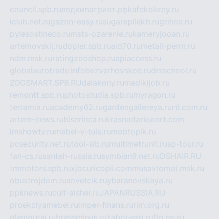
council.spb.ru
лодкипатриот.рф
kafekolizey.ru
iclub.net.ru
gazon-easy.ru
sugarepilekb.ru
grinox.ru
pylesostineco.ru
msts-ozarenie.ru
kameryjooan.ru
artemovskij.ru
dopler.spb.ru
aid70.ru
metall-perm.ru
ndm.msk.ru
ratingzooshop.ru
apiaccess.ru
globalautotrade.info
bezverhovskoe.ru
drsschool.ru
ZOOSMART.SPB.RU
dalakony.ru
medikijob.ru
remontt.spb.ru
photostudia.spb.ru
myragon.ru
terramia.ru
academy62.ru
gardengallereya.ru
rti.com.ru
artem-news.ru
biserinca.ru
krasnodarkurort.com
imshowtv.ru
mebel-v-tule.ru
mobtopik.ru
pcsecurity.net.ru
tool-sib.ru
multimetrunit.ru
sp-tour.ru
fan-cs.ru
santeh-russia.ru
symbian9.net.ru
DSHAIR.RU
tmmotors.spb.ru
xjocuricopii.com
musavtomat.msk.ru
obustrojdom.ru
sovetcik.ru
ybaranovskaya.ru
ppknews.ru
cult-alshei.ru
JAPANRUSSIA.RU
proekciyamebel.ru
imper-finans.ru
rim.org.ru
glamourai.ru
brassminus.ru
zabor-pro.ru
ftn.pp.ru