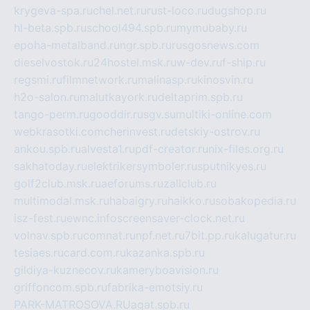
krygeva-spa.ru
chel.net.ru
rust-loco.ru
dugshop.ru
hl-beta.spb.ru
school494.spb.ru
mymubaby.ru
epoha-metalband.ru
ngr.spb.ru
rusgosnews.com
dieselvostok.ru
24hostel.msk.ru
w-dev.ru
f-ship.ru
regsmi.ru
filmnetwork.ru
malinasp.ru
kinosvin.ru
h2o-salon.ru
malutkayork.ru
deltaprim.spb.ru
tango-perm.ru
gooddir.ru
sgv.su
multiki-online.com
webkrasotki.com
cherinvest.ru
detskiy-ostrov.ru
ankou.spb.ru
alvesta1.ru
pdf-creator.ru
nix-files.org.ru
sakhatoday.ru
elektrikersymboler.ru
sputnikyes.ru
golf2club.msk.ru
aeforums.ru
zallclub.ru
multimodal.msk.ru
habaigry.ru
haikko.ru
sobakopedia.ru
isz-fest.ru
ewnc.info
screensaver-clock.net.ru
volnav.spb.ru
comnat.ru
npf.net.ru
7bit.pp.ru
kalugatur.ru
tesiaes.ru
card.com.ru
kazanka.spb.ru
gildiya-kuznecov.ru
kameryboavision.ru
griffoncom.spb.ru
fabrika-emotsiy.ru
PARK-MATROSOVA.RU
agat.spb.ru