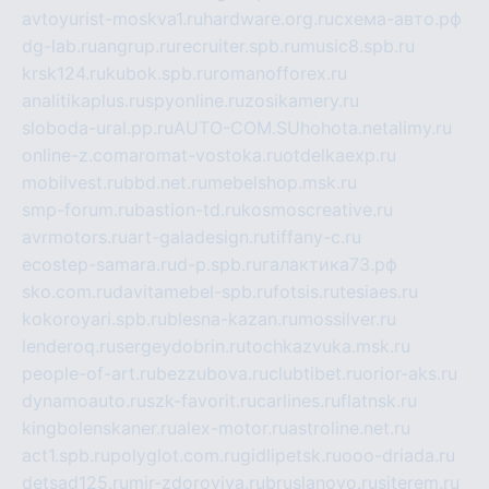
avtoyurist-moskva1.ru
hardware.org.ru
схема-авто.рф
dg-lab.ru
angrup.ru
recruiter.spb.ru
music8.spb.ru
krsk124.ru
kubok.spb.ru
romanofforex.ru
analitikaplus.ru
spyonline.ru
zosikamery.ru
sloboda-ural.pp.ru
AUTO-COM.SU
hohota.net
alimy.ru
online-z.com
aromat-vostoka.ru
otdelkaexp.ru
mobilvest.ru
bbd.net.ru
mebelshop.msk.ru
smp-forum.ru
bastion-td.ru
kosmoscreative.ru
avrmotors.ru
art-galadesign.ru
tiffany-c.ru
ecostep-samara.ru
d-p.spb.ru
галактика73.рф
sko.com.ru
davitamebel-spb.ru
fotsis.ru
tesiaes.ru
kokoroyari.spb.ru
blesna-kazan.ru
mossilver.ru
lenderoq.ru
sergeydobrin.ru
tochkazvuka.msk.ru
people-of-art.ru
bezzubova.ru
clubtibet.ru
orior-aks.ru
dynamoauto.ru
szk-favorit.ru
carlines.ru
flatnsk.ru
kingbolenskaner.ru
alex-motor.ru
astroline.net.ru
act1.spb.ru
polyglot.com.ru
gidlipetsk.ru
ooo-driada.ru
detsad125.ru
mir-zdoroviya.ru
bruslanovo.ru
siterem.ru