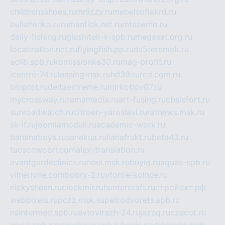
childrensshoes.ru
mrlizzy.ru
mebelsofiakrd.ru
bulizhenko.ru
rumantick.net.ru
mtszerno.ru
daily-fishing.ru
glushiteli-v-spb.ru
megasat.org.ru
localization.net.ru
flyingfish.pp.ru
ds5teremok.ru
aclib.spb.ru
komissionka30.ru
mag-profit.ru
icentre-74.ru
leasing-nsk.ru
hd39.ru
rcd.com.ru
bioprot.ru
deltaextreme.ru
mirkotlov07.ru
mycrossway.ru
temamedia.ru
art-fusing.ru
cbslefort.ru
sunroadwatch.ru
citroen-yaroslavl.ru
ratnews.msk.ru
sk-if.ru
joomlamoduli.ru
academic-work.ru
bananaboys.ru
sanekua.ru
lianafrukt.ru
beta43.ru
tucsonwoori.com
alex-translation.ru
avantgardeclinics.ru
noel.msk.ru
buylq.ru
aquas-spb.ru
vilnerivne.com
bobry-2.ru
vtoroe-solnce.ru
nickysheen.ru
clockmir.ru
huntercraft.ru
стройокт.рф
webpixels.ru
pczz.msk.su
petrodvorets.spb.ru
nsintermed.spb.ru
avtovirazh-24.ru
jazzq.ru
czecot.ru