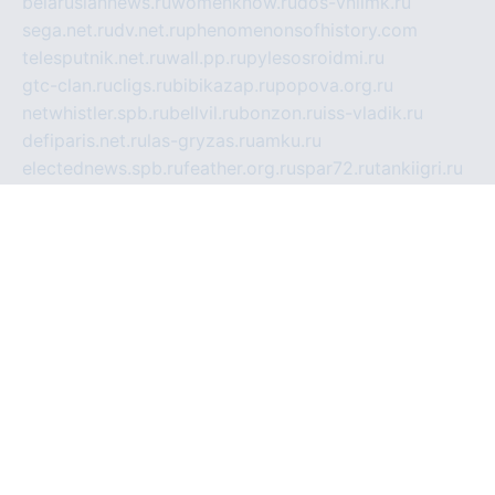
belarusiannews.ru
womenknow.ru
dos-vniimk.ru
sega.net.ru
dv.net.ru
phenomenonsofhistory.com
telesputnik.net.ru
wall.pp.ru
pylesosroidmi.ru
gtc-clan.ru
cligs.ru
bibikazap.ru
popova.org.ru
netwhistler.spb.ru
bellvil.ru
bonzon.ru
iss-vladik.ru
defiparis.net.ru
las-gryzas.ru
amku.ru
electednews.spb.ru
feather.org.ru
spar72.ru
tankiigri.ru
dominus.com.ru
ibtree.ru
sanykool.pp.ru
unixlib.org.ru
menatep.spb.ru
gartenterrassen.ru
printeka.ru
skvozilka.com.ru
parkovka-pub.ru
lovemobi.ru
art-ru.ru
emulatorz.com.ru
alucomp.com.ru
tatforum.com.ru
alternativa-profi.ru
dermakler.ru
artsurvey.ru
aredir.ru
khimspas.ru
centr-maxi.ru
2018r.ru
bort-stomer-defort.ru
professional2.ru
gibsons.ru
artselena.ru
art-pilot.ru
ingredient.spb.ru
npfpolimer.spb.ru
argentum.spb.ru
hom-edu.ru
af-num.ru
cashadvanceamericasev.org
trexp.spb.ru
apteka-gerzena.ru
vasilyevka.msk.ru