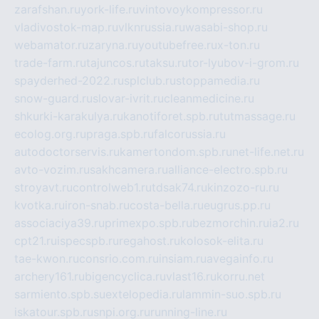
zarafshan.ru
york-life.ru
vintovoykompressor.ru
vladivostok-map.ru
vlknrussia.ru
wasabi-shop.ru
webamator.ru
zaryna.ru
youtubefree.ru
x-ton.ru
trade-farm.ru
tajuncos.ru
taksu.ru
tor-lyubov-i-grom.ru
spayderhed-2022.ru
splclub.ru
stoppamedia.ru
snow-guard.ru
slovar-ivrit.ru
cleanmedicine.ru
shkurki-karakulya.ru
kanotiforet.spb.ru
tutmassage.ru
ecolog.org.ru
praga.spb.ru
falcorussia.ru
autodoctorservis.ru
kamertondom.spb.ru
net-life.net.ru
avto-vozim.ru
sakhcamera.ru
alliance-electro.spb.ru
stroyavt.ru
controlweb1.ru
tdsak74.ru
kinzozo-ru.ru
kvotka.ru
iron-snab.ru
costa-bella.ru
eugrus.pp.ru
associaciya39.ru
primexpo.spb.ru
bezmorchin.ru
ia2.ru
cpt21.ru
ispecspb.ru
regahost.ru
kolosok-elita.ru
tae-kwon.ru
consrio.com.ru
insiam.ru
avegainfo.ru
archery161.ru
bigencyclica.ru
vlast16.ru
korru.net
sarmiento.spb.su
extelopedia.ru
lammin-suo.spb.ru
iskatour.spb.ru
snpi.org.ru
running-line.ru