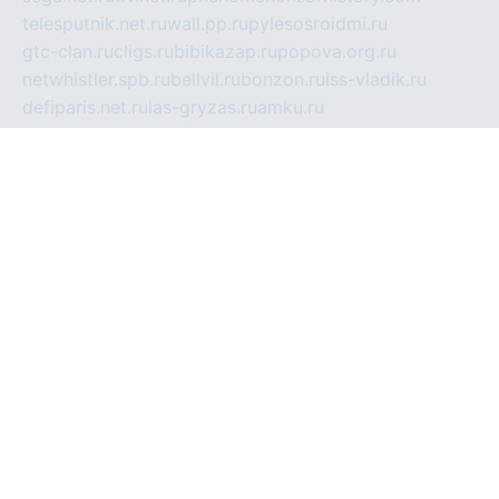
telesputnik.net.ru
wall.pp.ru
pylesosroidmi.ru
gtc-clan.ru
cligs.ru
bibikazap.ru
popova.org.ru
netwhistler.spb.ru
bellvil.ru
bonzon.ru
iss-vladik.ru
defiparis.net.ru
las-gryzas.ru
amku.ru
electednews.spb.ru
feather.org.ru
spar72.ru
tankiigri.ru
dominus.com.ru
ibtree.ru
sanykool.pp.ru
unixlib.org.ru
menatep.spb.ru
gartenterrassen.ru
printeka.ru
skvozilka.com.ru
parkovka-pub.ru
lovemobi.ru
art-ru.ru
emulatorz.com.ru
alucomp.com.ru
tatforum.com.ru
alternativa-profi.ru
dermakler.ru
artsurvey.ru
aredir.ru
khimspas.ru
centr-maxi.ru
2018r.ru
bort-stomer-defort.ru
professional2.ru
gibsons.ru
artselena.ru
art-pilot.ru
ingredient.spb.ru
npfpolimer.spb.ru
argentum.spb.ru
hom-edu.ru
af-num.ru
cashadvanceamericasev.org
trexp.spb.ru
apteka-gerzena.ru
vasilyevka.msk.ru
personalloanrgx.org
tishanskiysdk.ru
atma-volga.ru
yoga-media.ru
asmirnov.ru
betonvodincovo.ru