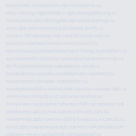
bulizhenko.ru
rumantick.net.ru
mtszerno.ru
daily-fishing.ru
glushiteli-v-spb.ru
megasat.org.ru
localization.net.ru
flyingfish.pp.ru
ds5teremok.ru
aclib.spb.ru
komissionka30.ru
mag-profit.ru
icentre-74.ru
leasing-nsk.ru
hd39.ru
rcd.com.ru
bioprot.ru
deltaextreme.ru
mirkotlov07.ru
mycrossway.ru
temamedia.ru
art-fusing.ru
cbslefort.ru
sunroadwatch.ru
citroen-yaroslavl.ru
ratnews.msk.ru
sk-if.ru
joomlamoduli.ru
academic-work.ru
bananaboys.ru
sanekua.ru
lianafrukt.ru
beta43.ru
tucsonwoori.com
alex-translation.ru
avantgardeclinics.ru
noel.msk.ru
buylq.ru
aquas-spb.ru
vilnerivne.com
bobry-2.ru
vtoroe-solnce.ru
nickysheen.ru
clockmir.ru
huntercraft.ru
стройокт.рф
webpixels.ru
pczz.msk.su
petrodvorets.spb.ru
nsintermed.spb.ru
avtovirazh-24.ru
jazzq.ru
czecot.ru
cruizi.spb.ru
spasskaya.spb.ru
kniris.ru
vkpeople.com
maminy-mysli.ru
arionorel.ru
khuseniosif.ru