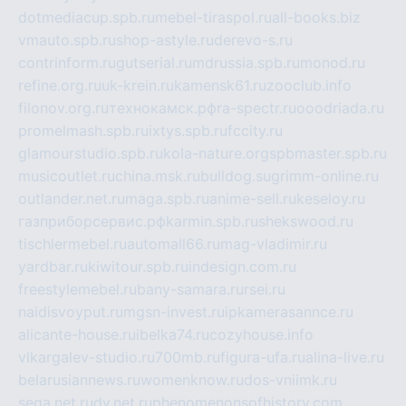
dotmediacup.spb.ru
mebel-tiraspol.ru
all-books.biz
vmauto.spb.ru
shop-astyle.ru
derevo-s.ru
contrinform.ru
gutserial.ru
mdrussia.spb.ru
monod.ru
refine.org.ru
uk-krein.ru
kamensk61.ru
zooclub.info
filonov.org.ru
технокамск.рф
ra-spectr.ru
ooodriada.ru
promelmash.spb.ru
ixtys.spb.ru
fccity.ru
glamourstudio.spb.ru
kola-nature.org
spbmaster.spb.ru
musicoutlet.ru
china.msk.ru
bulldog.su
grimm-online.ru
outlander.net.ru
maga.spb.ru
anime-sell.ru
keseloy.ru
газприборсервис.рф
karmin.spb.ru
shekswood.ru
tischlermebel.ru
automall66.ru
mag-vladimir.ru
yardbar.ru
kiwitour.spb.ru
indesign.com.ru
freestylemebel.ru
bany-samara.ru
rsei.ru
naidisvoyput.ru
mgsn-invest.ru
ipkamerasannce.ru
alicante-house.ru
ibelka74.ru
cozyhouse.info
vlkargalev-studio.ru
700mb.ru
figura-ufa.ru
alina-live.ru
belarusiannews.ru
womenknow.ru
dos-vniimk.ru
sega.net.ru
dv.net.ru
phenomenonsofhistory.com