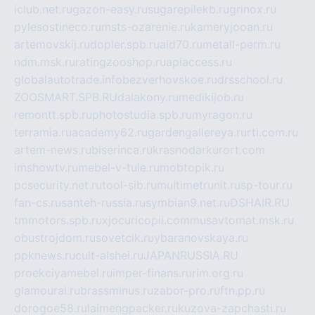
iclub.net.ru
gazon-easy.ru
sugarepilekb.ru
grinox.ru
pylesostineco.ru
msts-ozarenie.ru
kameryjooan.ru
artemovskij.ru
dopler.spb.ru
aid70.ru
metall-perm.ru
ndm.msk.ru
ratingzooshop.ru
apiaccess.ru
globalautotrade.info
bezverhovskoe.ru
drsschool.ru
ZOOSMART.SPB.RU
dalakony.ru
medikijob.ru
remontt.spb.ru
photostudia.spb.ru
myragon.ru
terramia.ru
academy62.ru
gardengallereya.ru
rti.com.ru
artem-news.ru
biserinca.ru
krasnodarkurort.com
imshowtv.ru
mebel-v-tule.ru
mobtopik.ru
pcsecurity.net.ru
tool-sib.ru
multimetrunit.ru
sp-tour.ru
fan-cs.ru
santeh-russia.ru
symbian9.net.ru
DSHAIR.RU
tmmotors.spb.ru
xjocuricopii.com
musavtomat.msk.ru
obustrojdom.ru
sovetcik.ru
ybaranovskaya.ru
ppknews.ru
cult-alshei.ru
JAPANRUSSIA.RU
proekciyamebel.ru
imper-finans.ru
rim.org.ru
glamourai.ru
brassminus.ru
zabor-pro.ru
ftn.pp.ru
dorogoe58.ru
laimengpacker.ru
kuzova-zapchasti.ru