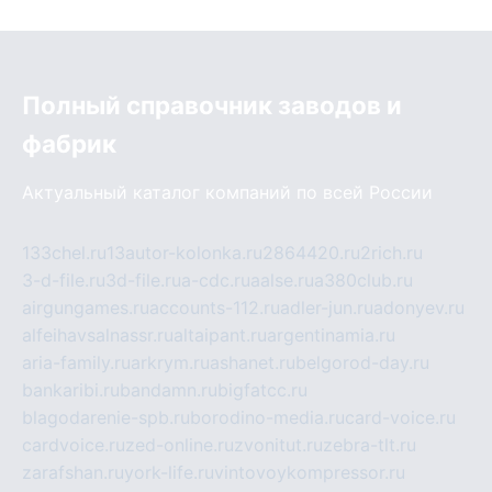
Полный справочник заводов и
фабрик
Актуальный каталог компаний по всей России
133chel.ru
13autor-kolonka.ru
2864420.ru
2rich.ru
3-d-file.ru
3d-file.ru
a-cdc.ru
aalse.ru
a380club.ru
airgungames.ru
accounts-112.ru
adler-jun.ru
adonyev.ru
alfeihavsalnassr.ru
altaipant.ru
argentinamia.ru
aria-family.ru
arkrym.ru
ashanet.ru
belgorod-day.ru
bankaribi.ru
bandamn.ru
bigfatcc.ru
blagodarenie-spb.ru
borodino-media.ru
card-voice.ru
cardvoice.ru
zed-online.ru
zvonitut.ru
zebra-tlt.ru
zarafshan.ru
york-life.ru
vintovoykompressor.ru