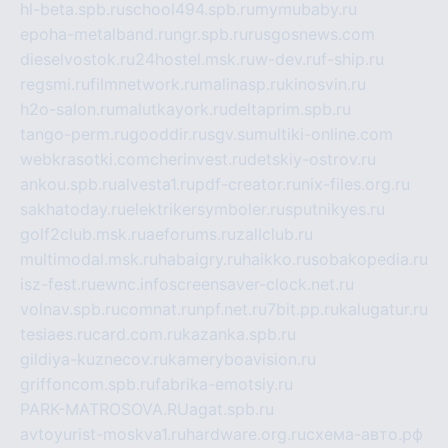
hl-beta.spb.ru
school494.spb.ru
mymubaby.ru
epoha-metalband.ru
ngr.spb.ru
rusgosnews.com
dieselvostok.ru
24hostel.msk.ru
w-dev.ru
f-ship.ru
regsmi.ru
filmnetwork.ru
malinasp.ru
kinosvin.ru
h2o-salon.ru
malutkayork.ru
deltaprim.spb.ru
tango-perm.ru
gooddir.ru
sgv.su
multiki-online.com
webkrasotki.com
cherinvest.ru
detskiy-ostrov.ru
ankou.spb.ru
alvesta1.ru
pdf-creator.ru
nix-files.org.ru
sakhatoday.ru
elektrikersymboler.ru
sputnikyes.ru
golf2club.msk.ru
aeforums.ru
zallclub.ru
multimodal.msk.ru
habaigry.ru
haikko.ru
sobakopedia.ru
isz-fest.ru
ewnc.info
screensaver-clock.net.ru
volnav.spb.ru
comnat.ru
npf.net.ru
7bit.pp.ru
kalugatur.ru
tesiaes.ru
card.com.ru
kazanka.spb.ru
gildiya-kuznecov.ru
kameryboavision.ru
griffoncom.spb.ru
fabrika-emotsiy.ru
PARK-MATROSOVA.RU
agat.spb.ru
avtoyurist-moskva1.ru
hardware.org.ru
схема-авто.рф