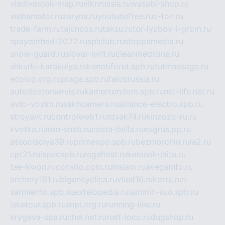
vladivostok-map.ru
vlknrussia.ru
wasabi-shop.ru
webamator.ru
zaryna.ru
youtubefree.ru
x-ton.ru
trade-farm.ru
tajuncos.ru
taksu.ru
tor-lyubov-i-grom.ru
spayderhed-2022.ru
splclub.ru
stoppamedia.ru
snow-guard.ru
slovar-ivrit.ru
cleanmedicine.ru
shkurki-karakulya.ru
kanotiforet.spb.ru
tutmassage.ru
ecolog.org.ru
praga.spb.ru
falcorussia.ru
autodoctorservis.ru
kamertondom.spb.ru
net-life.net.ru
avto-vozim.ru
sakhcamera.ru
alliance-electro.spb.ru
stroyavt.ru
controlweb1.ru
tdsak74.ru
kinzozo-ru.ru
kvotka.ru
iron-snab.ru
costa-bella.ru
eugrus.pp.ru
associaciya39.ru
primexpo.spb.ru
bezmorchin.ru
ia2.ru
cpt21.ru
ispecspb.ru
regahost.ru
kolosok-elita.ru
tae-kwon.ru
consrio.com.ru
insiam.ru
avegainfo.ru
archery161.ru
bigencyclica.ru
vlast16.ru
korru.net
sarmiento.spb.su
extelopedia.ru
lammin-suo.spb.ru
iskatour.spb.ru
snpi.org.ru
running-line.ru
krygeva-spa.ru
chel.net.ru
rust-loco.ru
dugshop.ru