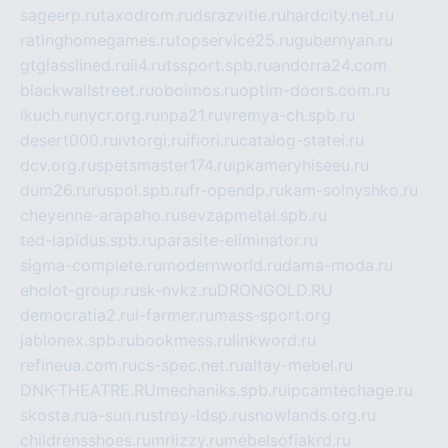
sageerp.ru
taxodrom.ru
dsrazvitie.ru
hardcity.net.ru
ratinghomegames.ru
topservice25.ru
gubernyan.ru
gtglasslined.ru
ii4.ru
tssport.spb.ru
andorra24.com
blackwallstreet.ru
oboimos.ru
optim-doors.com.ru
ikuch.ru
nycr.org.ru
npa21.ru
vremya-ch.spb.ru
desert000.ru
ivtorgi.ru
ifiori.ru
catalog-statei.ru
dcv.org.ru
spetsmaster174.ru
ipkameryhiseeu.ru
dum26.ru
ruspol.spb.ru
fr-opendp.ru
kam-solnyshko.ru
cheyenne-arapaho.ru
sevzapmetal.spb.ru
ted-lapidus.spb.ru
parasite-eliminator.ru
sigma-complete.ru
modernworld.ru
dama-moda.ru
eholot-group.ru
sk-nvkz.ru
DRONGOLD.RU
democratia2.ru
i-farmer.ru
mass-sport.org
jablonex.spb.ru
bookmess.ru
linkword.ru
refineua.com.ru
cs-spec.net.ru
altay-mebel.ru
DNK-THEATRE.RU
mechaniks.spb.ru
ipcamtechage.ru
skosta.ru
a-sun.ru
stroy-ldsp.ru
snowlands.org.ru
childrensshoes.ru
mrlizzy.ru
mebelsofiakrd.ru