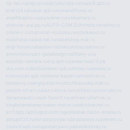
dg-lab.ru
angrup.ru
recruiter.spb.ru
music8.spb.ru
krsk124.ru
kubok.spb.ru
romanofforex.ru
analitikaplus.ru
spyonline.ru
zosikamery.ru
sloboda-ural.pp.ru
AUTO-COM.SU
hohota.net
alimy.ru
online-z.com
aromat-vostoka.ru
otdelkaexp.ru
mobilvest.ru
bbd.net.ru
mebelshop.msk.ru
smp-forum.ru
bastion-td.ru
kosmoscreative.ru
avrmotors.ru
art-galadesign.ru
tiffany-c.ru
ecostep-samara.ru
d-p.spb.ru
галактика73.рф
sko.com.ru
davitamebel-spb.ru
fotsis.ru
tesiaes.ru
kokoroyari.spb.ru
blesna-kazan.ru
mossilver.ru
lenderoq.ru
sergeydobrin.ru
tochkazvuka.msk.ru
people-of-art.ru
bezzubova.ru
clubtibet.ru
orior-aks.ru
dynamoauto.ru
szk-favorit.ru
carlines.ru
flatnsk.ru
kingbolenskaner.ru
alex-motor.ru
astroline.net.ru
act1.spb.ru
polyglot.com.ru
gidlipetsk.ru
ooo-driada.ru
detsad125.ru
mir-zdoroviya.ru
bruslanovo.ru
siterem.ru
council.spb.ru
лодкипатриот.рф
kafekolizey.ru