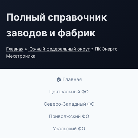
Полный справочник
заводов и фабрик
Главная
»
Южный федеральный округ
» ПК Энерго
Мехатроника
🏠 Главная
Центральный ФО
Северо-Западный ФО
Приволжский ФО
Уральский ФО