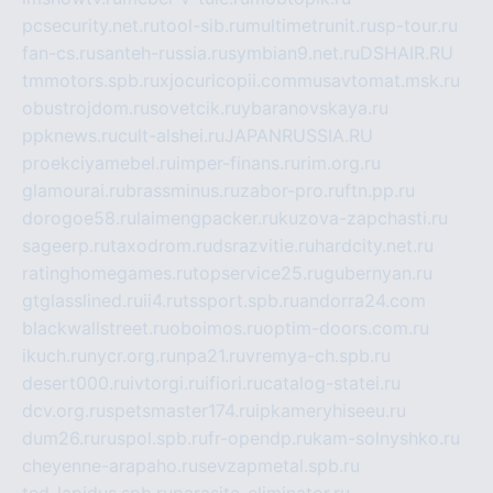
pcsecurity.net.ru
tool-sib.ru
multimetrunit.ru
sp-tour.ru
fan-cs.ru
santeh-russia.ru
symbian9.net.ru
DSHAIR.RU
tmmotors.spb.ru
xjocuricopii.com
musavtomat.msk.ru
obustrojdom.ru
sovetcik.ru
ybaranovskaya.ru
ppknews.ru
cult-alshei.ru
JAPANRUSSIA.RU
proekciyamebel.ru
imper-finans.ru
rim.org.ru
glamourai.ru
brassminus.ru
zabor-pro.ru
ftn.pp.ru
dorogoe58.ru
laimengpacker.ru
kuzova-zapchasti.ru
sageerp.ru
taxodrom.ru
dsrazvitie.ru
hardcity.net.ru
ratinghomegames.ru
topservice25.ru
gubernyan.ru
gtglasslined.ru
ii4.ru
tssport.spb.ru
andorra24.com
blackwallstreet.ru
oboimos.ru
optim-doors.com.ru
ikuch.ru
nycr.org.ru
npa21.ru
vremya-ch.spb.ru
desert000.ru
ivtorgi.ru
ifiori.ru
catalog-statei.ru
dcv.org.ru
spetsmaster174.ru
ipkameryhiseeu.ru
dum26.ru
ruspol.spb.ru
fr-opendp.ru
kam-solnyshko.ru
cheyenne-arapaho.ru
sevzapmetal.spb.ru