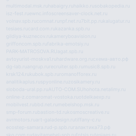
multimodal.msk.ru
habaigry.ru
haikko.ru
sobakopedia.ru
isz-fest.ru
ewnc.info
screensaver-clock.net.ru
volnav.spb.ru
comnat.ru
npf.net.ru
7bit.pp.ru
kalugatur.ru
tesiaes.ru
card.com.ru
kazanka.spb.ru
gildiya-kuznecov.ru
kameryboavision.ru
griffoncom.spb.ru
fabrika-emotsiy.ru
PARK-MATROSOVA.RU
agat.spb.ru
avtoyurist-moskva1.ru
hardware.org.ru
схема-авто.рф
dg-lab.ru
angrup.ru
recruiter.spb.ru
music8.spb.ru
krsk124.ru
kubok.spb.ru
romanofforex.ru
analitikaplus.ru
spyonline.ru
zosikamery.ru
sloboda-ural.pp.ru
AUTO-COM.SU
hohota.net
alimy.ru
online-z.com
aromat-vostoka.ru
otdelkaexp.ru
mobilvest.ru
bbd.net.ru
mebelshop.msk.ru
smp-forum.ru
bastion-td.ru
kosmoscreative.ru
avrmotors.ru
art-galadesign.ru
tiffany-c.ru
ecostep-samara.ru
d-p.spb.ru
галактика73.рф
sko.com.ru
davitamebel-spb.ru
fotsis.ru
tesiaes.ru