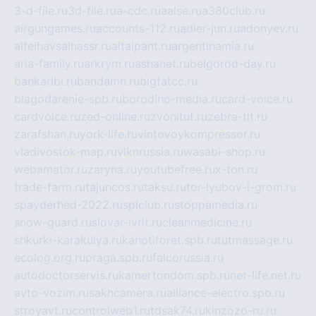
3-d-file.ru
3d-file.ru
a-cdc.ru
aalse.ru
a380club.ru
airgungames.ru
accounts-112.ru
adler-jun.ru
adonyev.ru
alfeihavsalnassr.ru
altaipant.ru
argentinamia.ru
aria-family.ru
arkrym.ru
ashanet.ru
belgorod-day.ru
bankaribi.ru
bandamn.ru
bigfatcc.ru
blagodarenie-spb.ru
borodino-media.ru
card-voice.ru
cardvoice.ru
zed-online.ru
zvonitut.ru
zebra-tlt.ru
zarafshan.ru
york-life.ru
vintovoykompressor.ru
vladivostok-map.ru
vlknrussia.ru
wasabi-shop.ru
webamator.ru
zaryna.ru
youtubefree.ru
x-ton.ru
trade-farm.ru
tajuncos.ru
taksu.ru
tor-lyubov-i-grom.ru
spayderhed-2022.ru
splclub.ru
stoppamedia.ru
snow-guard.ru
slovar-ivrit.ru
cleanmedicine.ru
shkurki-karakulya.ru
kanotiforet.spb.ru
tutmassage.ru
ecolog.org.ru
praga.spb.ru
falcorussia.ru
autodoctorservis.ru
kamertondom.spb.ru
net-life.net.ru
avto-vozim.ru
sakhcamera.ru
alliance-electro.spb.ru
stroyavt.ru
controlweb1.ru
tdsak74.ru
kinzozo-ru.ru