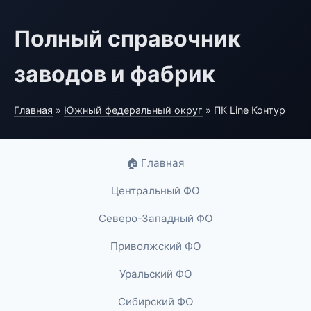
Полный справочник
заводов и фабрик
Главная
»
Южный федеральный округ
» ПК Line Контур
🏠 Главная
Центральный ФО
Северо-Западный ФО
Приволжский ФО
Уральский ФО
Сибирский ФО