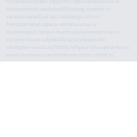
газприборсервис.рф
karmin.spb.ru
shekswood.ru
tischlermebel.ru
automall66.ru
mag-vladimir.ru
yardbar.ru
kiwitour.spb.ru
indesign.com.ru
freestylemebel.ru
bany-samara.ru
rsei.ru
naidisvoyput.ru
mgsn-invest.ru
ipkamerasannce.ru
alicante-house.ru
ibelka74.ru
cozyhouse.info
vlkargalev-studio.ru
700mb.ru
figura-ufa.ru
alina-live.ru
belarusiannews.ru
womenknow.ru
dos-vniimk.ru
sega.net.ru
dv.net.ru
phenomenonsofhistory.com
telesputnik.net.ru
wall.pp.ru
pylesosroidmi.ru
gtc-clan.ru
cligs.ru
bibikazap.ru
popova.org.ru
netwhistler.spb.ru
bellvil.ru
bonzon.ru
iss-vladik.ru
defiparis.net.ru
las-gryzas.ru
amku.ru
electednews.spb.ru
feather.org.ru
spar72.ru
tankiigri.ru
dominus.com.ru
ibtree.ru
sanykool.pp.ru
unixlib.org.ru
menatep.spb.ru
gartenterrassen.ru
printeka.ru
skvozilka.com.ru
parkovka-pub.ru
lovemobi.ru
art-ru.ru
emulatorz.com.ru
alucomp.com.ru
tatforum.com.ru