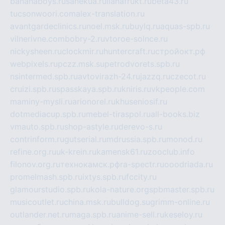
bananaboys.ru
sanekua.ru
lianafrukt.ru
beta43.ru
tucsonwoori.com
alex-translation.ru
avantgardeclinics.ru
noel.msk.ru
buylq.ru
aquas-spb.ru
vilnerivne.com
bobry-2.ru
vtoroe-solnce.ru
nickysheen.ru
clockmir.ru
huntercraft.ru
стройокт.рф
webpixels.ru
pczz.msk.su
petrodvorets.spb.ru
nsintermed.spb.ru
avtovirazh-24.ru
jazzq.ru
czecot.ru
cruizi.spb.ru
spasskaya.spb.ru
kniris.ru
vkpeople.com
maminy-mysli.ru
arionorel.ru
khuseniosif.ru
dotmediacup.spb.ru
mebel-tiraspol.ru
all-books.biz
vmauto.spb.ru
shop-astyle.ru
derevo-s.ru
contrinform.ru
gutserial.ru
mdrussia.spb.ru
monod.ru
refine.org.ru
uk-krein.ru
kamensk61.ru
zooclub.info
filonov.org.ru
технокамск.рф
ra-spectr.ru
ooodriada.ru
promelmash.spb.ru
ixtys.spb.ru
fccity.ru
glamourstudio.spb.ru
kola-nature.org
spbmaster.spb.ru
musicoutlet.ru
china.msk.ru
bulldog.su
grimm-online.ru
outlander.net.ru
maga.spb.ru
anime-sell.ru
keseloy.ru