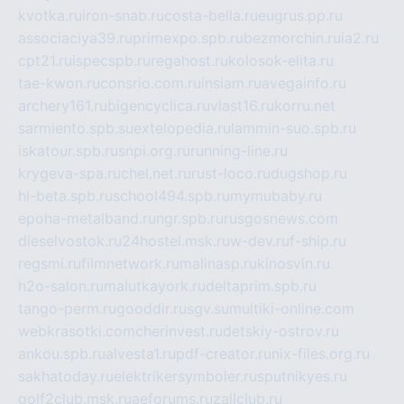
kvotka.ru
iron-snab.ru
costa-bella.ru
eugrus.pp.ru
associaciya39.ru
primexpo.spb.ru
bezmorchin.ru
ia2.ru
cpt21.ru
ispecspb.ru
regahost.ru
kolosok-elita.ru
tae-kwon.ru
consrio.com.ru
insiam.ru
avegainfo.ru
archery161.ru
bigencyclica.ru
vlast16.ru
korru.net
sarmiento.spb.su
extelopedia.ru
lammin-suo.spb.ru
iskatour.spb.ru
snpi.org.ru
running-line.ru
krygeva-spa.ru
chel.net.ru
rust-loco.ru
dugshop.ru
hl-beta.spb.ru
school494.spb.ru
mymubaby.ru
epoha-metalband.ru
ngr.spb.ru
rusgosnews.com
dieselvostok.ru
24hostel.msk.ru
w-dev.ru
f-ship.ru
regsmi.ru
filmnetwork.ru
malinasp.ru
kinosvin.ru
h2o-salon.ru
malutkayork.ru
deltaprim.spb.ru
tango-perm.ru
gooddir.ru
sgv.su
multiki-online.com
webkrasotki.com
cherinvest.ru
detskiy-ostrov.ru
ankou.spb.ru
alvesta1.ru
pdf-creator.ru
nix-files.org.ru
sakhatoday.ru
elektrikersymboler.ru
sputnikyes.ru
golf2club.msk.ru
aeforums.ru
zallclub.ru