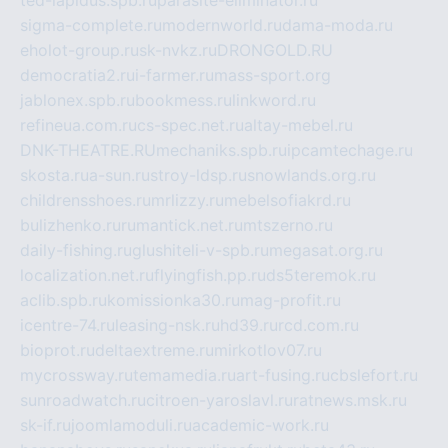
ted-lapidus.spb.ru
parasite-eliminator.ru
sigma-complete.ru
modernworld.ru
dama-moda.ru
eholot-group.ru
sk-nvkz.ru
DRONGOLD.RU
democratia2.ru
i-farmer.ru
mass-sport.org
jablonex.spb.ru
bookmess.ru
linkword.ru
refineua.com.ru
cs-spec.net.ru
altay-mebel.ru
DNK-THEATRE.RU
mechaniks.spb.ru
ipcamtechage.ru
skosta.ru
a-sun.ru
stroy-ldsp.ru
snowlands.org.ru
childrensshoes.ru
mrlizzy.ru
mebelsofiakrd.ru
bulizhenko.ru
rumantick.net.ru
mtszerno.ru
daily-fishing.ru
glushiteli-v-spb.ru
megasat.org.ru
localization.net.ru
flyingfish.pp.ru
ds5teremok.ru
aclib.spb.ru
komissionka30.ru
mag-profit.ru
icentre-74.ru
leasing-nsk.ru
hd39.ru
rcd.com.ru
bioprot.ru
deltaextreme.ru
mirkotlov07.ru
mycrossway.ru
temamedia.ru
art-fusing.ru
cbslefort.ru
sunroadwatch.ru
citroen-yaroslavl.ru
ratnews.msk.ru
sk-if.ru
joomlamoduli.ru
academic-work.ru