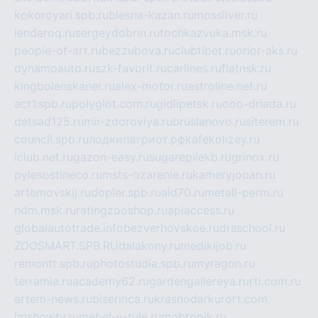
kokoroyari.spb.ru
blesna-kazan.ru
mossilver.ru
lenderoq.ru
sergeydobrin.ru
tochkazvuka.msk.ru
people-of-art.ru
bezzubova.ru
clubtibet.ru
orior-aks.ru
dynamoauto.ru
szk-favorit.ru
carlines.ru
flatnsk.ru
kingbolenskaner.ru
alex-motor.ru
astroline.net.ru
act1.spb.ru
polyglot.com.ru
gidlipetsk.ru
ooo-driada.ru
detsad125.ru
mir-zdoroviya.ru
bruslanovo.ru
siterem.ru
council.spb.ru
лодкипатриот.рф
kafekolizey.ru
iclub.net.ru
gazon-easy.ru
sugarepilekb.ru
grinox.ru
pylesostineco.ru
msts-ozarenie.ru
kameryjooan.ru
artemovskij.ru
dopler.spb.ru
aid70.ru
metall-perm.ru
ndm.msk.ru
ratingzooshop.ru
apiaccess.ru
globalautotrade.info
bezverhovskoe.ru
drsschool.ru
ZOOSMART.SPB.RU
dalakony.ru
medikijob.ru
remontt.spb.ru
photostudia.spb.ru
myragon.ru
terramia.ru
academy62.ru
gardengallereya.ru
rti.com.ru
artem-news.ru
biserinca.ru
krasnodarkurort.com
imshowtv.ru
mebel-v-tule.ru
mobtopik.ru