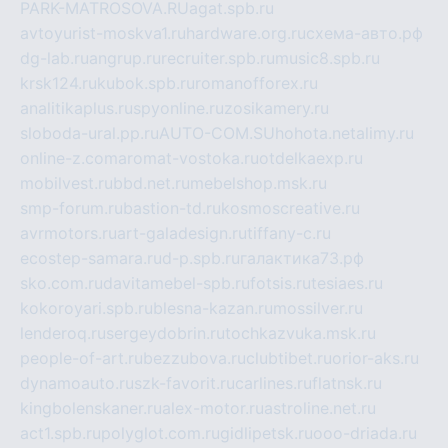
PARK-MATROSOVA.RU
agat.spb.ru
avtoyurist-moskva1.ru
hardware.org.ru
схема-авто.рф
dg-lab.ru
angrup.ru
recruiter.spb.ru
music8.spb.ru
krsk124.ru
kubok.spb.ru
romanofforex.ru
analitikaplus.ru
spyonline.ru
zosikamery.ru
sloboda-ural.pp.ru
AUTO-COM.SU
hohota.net
alimy.ru
online-z.com
aromat-vostoka.ru
otdelkaexp.ru
mobilvest.ru
bbd.net.ru
mebelshop.msk.ru
smp-forum.ru
bastion-td.ru
kosmoscreative.ru
avrmotors.ru
art-galadesign.ru
tiffany-c.ru
ecostep-samara.ru
d-p.spb.ru
галактика73.рф
sko.com.ru
davitamebel-spb.ru
fotsis.ru
tesiaes.ru
kokoroyari.spb.ru
blesna-kazan.ru
mossilver.ru
lenderoq.ru
sergeydobrin.ru
tochkazvuka.msk.ru
people-of-art.ru
bezzubova.ru
clubtibet.ru
orior-aks.ru
dynamoauto.ru
szk-favorit.ru
carlines.ru
flatnsk.ru
kingbolenskaner.ru
alex-motor.ru
astroline.net.ru
act1.spb.ru
polyglot.com.ru
gidlipetsk.ru
ooo-driada.ru