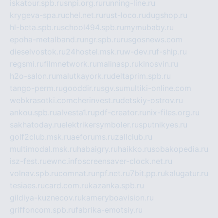
iskatour.spb.ru
snpi.org.ru
running-line.ru
krygeva-spa.ru
chel.net.ru
rust-loco.ru
dugshop.ru
hl-beta.spb.ru
school494.spb.ru
mymubaby.ru
epoha-metalband.ru
ngr.spb.ru
rusgosnews.com
dieselvostok.ru
24hostel.msk.ru
w-dev.ru
f-ship.ru
regsmi.ru
filmnetwork.ru
malinasp.ru
kinosvin.ru
h2o-salon.ru
malutkayork.ru
deltaprim.spb.ru
tango-perm.ru
gooddir.ru
sgv.su
multiki-online.com
webkrasotki.com
cherinvest.ru
detskiy-ostrov.ru
ankou.spb.ru
alvesta1.ru
pdf-creator.ru
nix-files.org.ru
sakhatoday.ru
elektrikersymboler.ru
sputnikyes.ru
golf2club.msk.ru
aeforums.ru
zallclub.ru
multimodal.msk.ru
habaigry.ru
haikko.ru
sobakopedia.ru
isz-fest.ru
ewnc.info
screensaver-clock.net.ru
volnav.spb.ru
comnat.ru
npf.net.ru
7bit.pp.ru
kalugatur.ru
tesiaes.ru
card.com.ru
kazanka.spb.ru
gildiya-kuznecov.ru
kameryboavision.ru
griffoncom.spb.ru
fabrika-emotsiy.ru