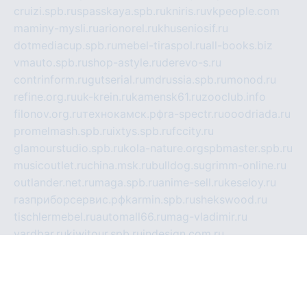
cruizi.spb.ru
spasskaya.spb.ru
kniris.ru
vkpeople.com
maminy-mysli.ru
arionorel.ru
khuseniosif.ru
dotmediacup.spb.ru
mebel-tiraspol.ru
all-books.biz
vmauto.spb.ru
shop-astyle.ru
derevo-s.ru
contrinform.ru
gutserial.ru
mdrussia.spb.ru
monod.ru
refine.org.ru
uk-krein.ru
kamensk61.ru
zooclub.info
filonov.org.ru
технокамск.рф
ra-spectr.ru
ooodriada.ru
promelmash.spb.ru
ixtys.spb.ru
fccity.ru
glamourstudio.spb.ru
kola-nature.org
spbmaster.spb.ru
musicoutlet.ru
china.msk.ru
bulldog.su
grimm-online.ru
outlander.net.ru
maga.spb.ru
anime-sell.ru
keseloy.ru
газприборсервис.рф
karmin.spb.ru
shekswood.ru
tischlermebel.ru
automall66.ru
mag-vladimir.ru
yardbar.ru
kiwitour.spb.ru
indesign.com.ru
freestylemebel.ru
bany-samara.ru
rsei.ru
naidisvoyput.ru
mgsn-invest.ru
ipkamerasannce.ru
alicante-house.ru
ibelka74.ru
cozyhouse.info
vlkargalev-studio.ru
700mb.ru
figura-ufa.ru
alina-live.ru