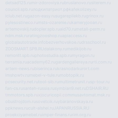
detsad125.ru
mir-zdoroviya.ru
bruslanovo.ru
siterem.ru
council.spb.ru
лодкипатриот.рф
kafekolizey.ru
iclub.net.ru
gazon-easy.ru
sugarepilekb.ru
grinox.ru
pylesostineco.ru
msts-ozarenie.ru
kameryjooan.ru
artemovskij.ru
dopler.spb.ru
aid70.ru
metall-perm.ru
ndm.msk.ru
ratingzooshop.ru
apiaccess.ru
globalautotrade.info
bezverhovskoe.ru
drsschool.ru
ZOOSMART.SPB.RU
dalakony.ru
medikijob.ru
remontt.spb.ru
photostudia.spb.ru
myragon.ru
terramia.ru
academy62.ru
gardengallereya.ru
rti.com.ru
artem-news.ru
biserinca.ru
krasnodarkurort.com
imshowtv.ru
mebel-v-tule.ru
mobtopik.ru
pcsecurity.net.ru
tool-sib.ru
multimetrunit.ru
sp-tour.ru
fan-cs.ru
santeh-russia.ru
symbian9.net.ru
DSHAIR.RU
tmmotors.spb.ru
xjocuricopii.com
musavtomat.msk.ru
obustrojdom.ru
sovetcik.ru
ybaranovskaya.ru
ppknews.ru
cult-alshei.ru
JAPANRUSSIA.RU
proekciyamebel.ru
imper-finans.ru
rim.org.ru