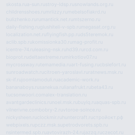
skosta.ru
a-sun.ru
stroy-ldsp.ru
snowlands.org.ru
childrensshoes.ru
mrlizzy.ru
mebelsofiakrd.ru
bulizhenko.ru
rumantick.net.ru
mtszerno.ru
daily-fishing.ru
glushiteli-v-spb.ru
megasat.org.ru
localization.net.ru
flyingfish.pp.ru
ds5teremok.ru
aclib.spb.ru
komissionka30.ru
mag-profit.ru
icentre-74.ru
leasing-nsk.ru
hd39.ru
rcd.com.ru
bioprot.ru
deltaextreme.ru
mirkotlov07.ru
mycrossway.ru
temamedia.ru
art-fusing.ru
cbslefort.ru
sunroadwatch.ru
citroen-yaroslavl.ru
ratnews.msk.ru
sk-if.ru
joomlamoduli.ru
academic-work.ru
bananaboys.ru
sanekua.ru
lianafrukt.ru
beta43.ru
tucsonwoori.com
alex-translation.ru
avantgardeclinics.ru
noel.msk.ru
buylq.ru
aquas-spb.ru
vilnerivne.com
bobry-2.ru
vtoroe-solnce.ru
nickysheen.ru
clockmir.ru
huntercraft.ru
стройокт.рф
webpixels.ru
pczz.msk.su
petrodvorets.spb.ru
nsintermed.spb.ru
avtovirazh-24.ru
jazzq.ru
czecot.ru