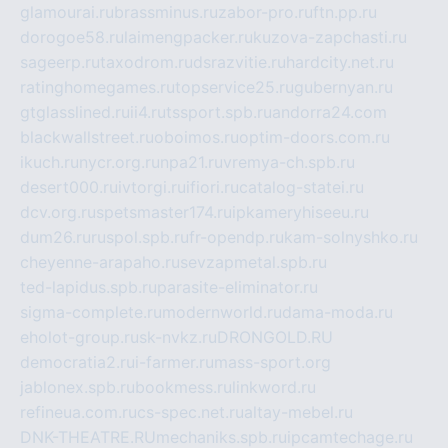
glamourai.ru
brassminus.ru
zabor-pro.ru
ftn.pp.ru
dorogoe58.ru
laimengpacker.ru
kuzova-zapchasti.ru
sageerp.ru
taxodrom.ru
dsrazvitie.ru
hardcity.net.ru
ratinghomegames.ru
topservice25.ru
gubernyan.ru
gtglasslined.ru
ii4.ru
tssport.spb.ru
andorra24.com
blackwallstreet.ru
oboimos.ru
optim-doors.com.ru
ikuch.ru
nycr.org.ru
npa21.ru
vremya-ch.spb.ru
desert000.ru
ivtorgi.ru
ifiori.ru
catalog-statei.ru
dcv.org.ru
spetsmaster174.ru
ipkameryhiseeu.ru
dum26.ru
ruspol.spb.ru
fr-opendp.ru
kam-solnyshko.ru
cheyenne-arapaho.ru
sevzapmetal.spb.ru
ted-lapidus.spb.ru
parasite-eliminator.ru
sigma-complete.ru
modernworld.ru
dama-moda.ru
eholot-group.ru
sk-nvkz.ru
DRONGOLD.RU
democratia2.ru
i-farmer.ru
mass-sport.org
jablonex.spb.ru
bookmess.ru
linkword.ru
refineua.com.ru
cs-spec.net.ru
altay-mebel.ru
DNK-THEATRE.RU
mechaniks.spb.ru
ipcamtechage.ru