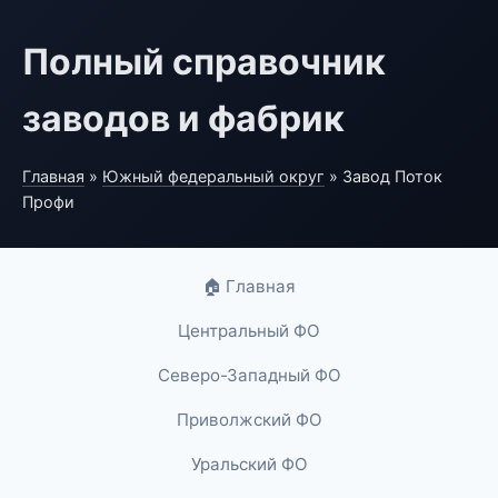
Полный справочник
заводов и фабрик
Главная
»
Южный федеральный округ
» Завод Поток
Профи
🏠 Главная
Центральный ФО
Северо-Западный ФО
Приволжский ФО
Уральский ФО