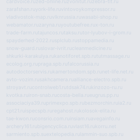
cardvoice.ru
zed-online.ru
zvonitut.ru
zebra-tlt.ru
zarafshan.ru
york-life.ru
vintovoykompressor.ru
vladivostok-map.ru
vlknrussia.ru
wasabi-shop.ru
webamator.ru
zaryna.ru
youtubefree.ru
x-ton.ru
trade-farm.ru
tajuncos.ru
taksu.ru
tor-lyubov-i-grom.ru
spayderhed-2022.ru
splclub.ru
stoppamedia.ru
snow-guard.ru
slovar-ivrit.ru
cleanmedicine.ru
shkurki-karakulya.ru
kanotiforet.spb.ru
tutmassage.ru
ecolog.org.ru
praga.spb.ru
falcorussia.ru
autodoctorservis.ru
kamertondom.spb.ru
net-life.net.ru
avto-vozim.ru
sakhcamera.ru
alliance-electro.spb.ru
stroyavt.ru
controlweb1.ru
tdsak74.ru
kinzozo-ru.ru
kvotka.ru
iron-snab.ru
costa-bella.ru
eugrus.pp.ru
associaciya39.ru
primexpo.spb.ru
bezmorchin.ru
ia2.ru
cpt21.ru
ispecspb.ru
regahost.ru
kolosok-elita.ru
tae-kwon.ru
consrio.com.ru
insiam.ru
avegainfo.ru
archery161.ru
bigencyclica.ru
vlast16.ru
korru.net
sarmiento.spb.su
extelopedia.ru
lammin-suo.spb.ru