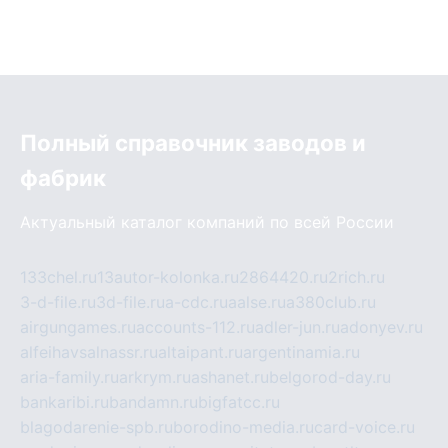
Полный справочник заводов и
фабрик
Актуальный каталог компаний по всей России
133chel.ru
13autor-kolonka.ru
2864420.ru
2rich.ru
3-d-file.ru
3d-file.ru
a-cdc.ru
aalse.ru
a380club.ru
airgungames.ru
accounts-112.ru
adler-jun.ru
adonyev.ru
alfeihavsalnassr.ru
altaipant.ru
argentinamia.ru
aria-family.ru
arkrym.ru
ashanet.ru
belgorod-day.ru
bankaribi.ru
bandamn.ru
bigfatcc.ru
blagodarenie-spb.ru
borodino-media.ru
card-voice.ru