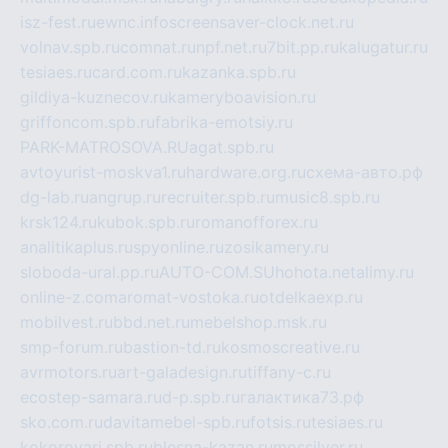
isz-fest.ru
ewnc.info
screensaver-clock.net.ru
volnav.spb.ru
comnat.ru
npf.net.ru
7bit.pp.ru
kalugatur.ru
tesiaes.ru
card.com.ru
kazanka.spb.ru
gildiya-kuznecov.ru
kameryboavision.ru
griffoncom.spb.ru
fabrika-emotsiy.ru
PARK-MATROSOVA.RU
agat.spb.ru
avtoyurist-moskva1.ru
hardware.org.ru
схема-авто.рф
dg-lab.ru
angrup.ru
recruiter.spb.ru
music8.spb.ru
krsk124.ru
kubok.spb.ru
romanofforex.ru
analitikaplus.ru
spyonline.ru
zosikamery.ru
sloboda-ural.pp.ru
AUTO-COM.SU
hohota.net
alimy.ru
online-z.com
aromat-vostoka.ru
otdelkaexp.ru
mobilvest.ru
bbd.net.ru
mebelshop.msk.ru
smp-forum.ru
bastion-td.ru
kosmoscreative.ru
avrmotors.ru
art-galadesign.ru
tiffany-c.ru
ecostep-samara.ru
d-p.spb.ru
галактика73.рф
sko.com.ru
davitamebel-spb.ru
fotsis.ru
tesiaes.ru
kokoroyari.spb.ru
blesna-kazan.ru
mossilver.ru