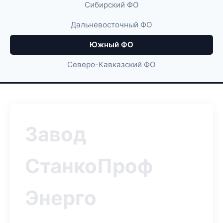
Сибирский ФО
Дальневосточный ФО
Южный ФО
Северо-Кавказский ФО
Завод
СтанкоПроф
Энерго