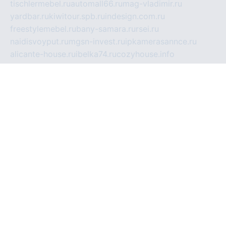
tischlermebel.ru
automall66.ru
mag-vladimir.ru
yardbar.ru
kiwitour.spb.ru
indesign.com.ru
freestylemebel.ru
bany-samara.ru
rsei.ru
naidisvoyput.ru
mgsn-invest.ru
ipkamerasannce.ru
alicante-house.ru
ibelka74.ru
cozyhouse.info
vlkargalev-studio.ru
700mb.ru
figura-ufa.ru
alina-live.ru
belarusiannews.ru
womenknow.ru
dos-vniimk.ru
sega.net.ru
dv.net.ru
phenomenonsofhistory.com
telesputnik.net.ru
wall.pp.ru
pylesosroidmi.ru
gtc-clan.ru
cligs.ru
bibikazap.ru
popova.org.ru
netwhistler.spb.ru
bellvil.ru
bonzon.ru
iss-vladik.ru
defiparis.net.ru
las-gryzas.ru
amku.ru
electednews.spb.ru
feather.org.ru
spar72.ru
tankiigri.ru
dominus.com.ru
ibtree.ru
sanykool.pp.ru
unixlib.org.ru
menatep.spb.ru
gartenterrassen.ru
printeka.ru
skvozilka.com.ru
parkovka-pub.ru
lovemobi.ru
art-ru.ru
emulatorz.com.ru
alucomp.com.ru
tatforum.com.ru
alternativa-profi.ru
dermakler.ru
artsurvey.ru
aredir.ru