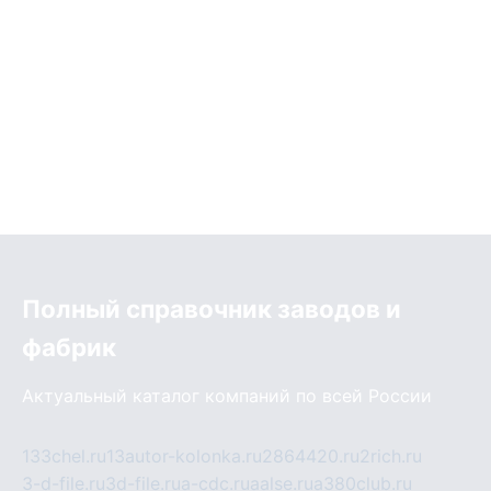
Полный справочник заводов и
фабрик
Актуальный каталог компаний по всей России
133chel.ru
13autor-kolonka.ru
2864420.ru
2rich.ru
3-d-file.ru
3d-file.ru
a-cdc.ru
aalse.ru
a380club.ru