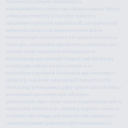
tucsonwoori.com
alex-translation.ru
avantgardeclinics.ru
noel.msk.ru
buylq.ru
aquas-spb.ru
vilnerivne.com
bobry-2.ru
vtoroe-solnce.ru
nickysheen.ru
clockmir.ru
huntercraft.ru
стройокт.рф
webpixels.ru
pczz.msk.su
petrodvorets.spb.ru
nsintermed.spb.ru
avtovirazh-24.ru
jazzq.ru
czecot.ru
cruizi.spb.ru
spasskaya.spb.ru
kniris.ru
vkpeople.com
maminy-mysli.ru
arionorel.ru
khuseniosif.ru
dotmediacup.spb.ru
mebel-tiraspol.ru
all-books.biz
vmauto.spb.ru
shop-astyle.ru
derevo-s.ru
contrinform.ru
gutserial.ru
mdrussia.spb.ru
monod.ru
refine.org.ru
uk-krein.ru
kamensk61.ru
zooclub.info
filonov.org.ru
технокамск.рф
ra-spectr.ru
ooodriada.ru
promelmash.spb.ru
ixtys.spb.ru
fccity.ru
glamourstudio.spb.ru
kola-nature.org
spbmaster.spb.ru
musicoutlet.ru
china.msk.ru
bulldog.su
grimm-online.ru
outlander.net.ru
maga.spb.ru
anime-sell.ru
keseloy.ru
газприборсервис.рф
karmin.spb.ru
shekswood.ru