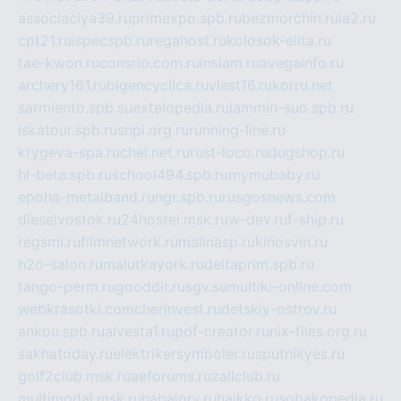
associaciya39.ru
primexpo.spb.ru
bezmorchin.ru
ia2.ru
cpt21.ru
ispecspb.ru
regahost.ru
kolosok-elita.ru
tae-kwon.ru
consrio.com.ru
insiam.ru
avegainfo.ru
archery161.ru
bigencyclica.ru
vlast16.ru
korru.net
sarmiento.spb.su
extelopedia.ru
lammin-suo.spb.ru
iskatour.spb.ru
snpi.org.ru
running-line.ru
krygeva-spa.ru
chel.net.ru
rust-loco.ru
dugshop.ru
hl-beta.spb.ru
school494.spb.ru
mymubaby.ru
epoha-metalband.ru
ngr.spb.ru
rusgosnews.com
dieselvostok.ru
24hostel.msk.ru
w-dev.ru
f-ship.ru
regsmi.ru
filmnetwork.ru
malinasp.ru
kinosvin.ru
h2o-salon.ru
malutkayork.ru
deltaprim.spb.ru
tango-perm.ru
gooddir.ru
sgv.su
multiki-online.com
webkrasotki.com
cherinvest.ru
detskiy-ostrov.ru
ankou.spb.ru
alvesta1.ru
pdf-creator.ru
nix-files.org.ru
sakhatoday.ru
elektrikersymboler.ru
sputnikyes.ru
golf2club.msk.ru
aeforums.ru
zallclub.ru
multimodal.msk.ru
habaigry.ru
haikko.ru
sobakopedia.ru