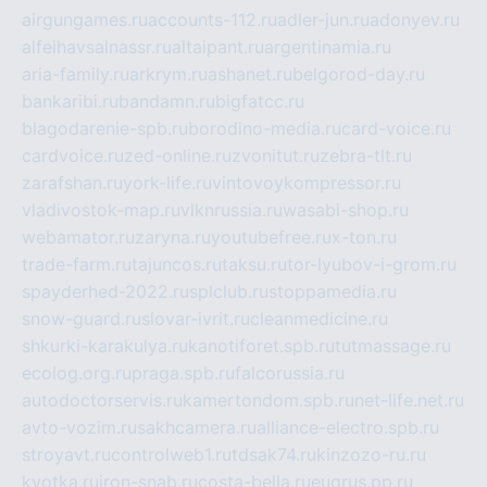
airgungames.ru
accounts-112.ru
adler-jun.ru
adonyev.ru
alfeihavsalnassr.ru
altaipant.ru
argentinamia.ru
aria-family.ru
arkrym.ru
ashanet.ru
belgorod-day.ru
bankaribi.ru
bandamn.ru
bigfatcc.ru
blagodarenie-spb.ru
borodino-media.ru
card-voice.ru
cardvoice.ru
zed-online.ru
zvonitut.ru
zebra-tlt.ru
zarafshan.ru
york-life.ru
vintovoykompressor.ru
vladivostok-map.ru
vlknrussia.ru
wasabi-shop.ru
webamator.ru
zaryna.ru
youtubefree.ru
x-ton.ru
trade-farm.ru
tajuncos.ru
taksu.ru
tor-lyubov-i-grom.ru
spayderhed-2022.ru
splclub.ru
stoppamedia.ru
snow-guard.ru
slovar-ivrit.ru
cleanmedicine.ru
shkurki-karakulya.ru
kanotiforet.spb.ru
tutmassage.ru
ecolog.org.ru
praga.spb.ru
falcorussia.ru
autodoctorservis.ru
kamertondom.spb.ru
net-life.net.ru
avto-vozim.ru
sakhcamera.ru
alliance-electro.spb.ru
stroyavt.ru
controlweb1.ru
tdsak74.ru
kinzozo-ru.ru
kvotka.ru
iron-snab.ru
costa-bella.ru
eugrus.pp.ru