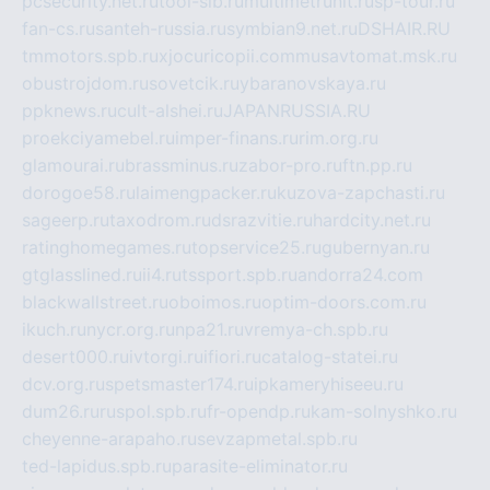
pcsecurity.net.ru
tool-sib.ru
multimetrunit.ru
sp-tour.ru
fan-cs.ru
santeh-russia.ru
symbian9.net.ru
DSHAIR.RU
tmmotors.spb.ru
xjocuricopii.com
musavtomat.msk.ru
obustrojdom.ru
sovetcik.ru
ybaranovskaya.ru
ppknews.ru
cult-alshei.ru
JAPANRUSSIA.RU
proekciyamebel.ru
imper-finans.ru
rim.org.ru
glamourai.ru
brassminus.ru
zabor-pro.ru
ftn.pp.ru
dorogoe58.ru
laimengpacker.ru
kuzova-zapchasti.ru
sageerp.ru
taxodrom.ru
dsrazvitie.ru
hardcity.net.ru
ratinghomegames.ru
topservice25.ru
gubernyan.ru
gtglasslined.ru
ii4.ru
tssport.spb.ru
andorra24.com
blackwallstreet.ru
oboimos.ru
optim-doors.com.ru
ikuch.ru
nycr.org.ru
npa21.ru
vremya-ch.spb.ru
desert000.ru
ivtorgi.ru
ifiori.ru
catalog-statei.ru
dcv.org.ru
spetsmaster174.ru
ipkameryhiseeu.ru
dum26.ru
ruspol.spb.ru
fr-opendp.ru
kam-solnyshko.ru
cheyenne-arapaho.ru
sevzapmetal.spb.ru
ted-lapidus.spb.ru
parasite-eliminator.ru