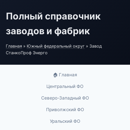
Полный справочник
заводов и фабрик
Главная
»
Южный федеральный округ
» Завод
СтанкоПроф Энерго
🏠 Главная
Центральный ФО
Северо-Западный ФО
Приволжский ФО
Уральский ФО