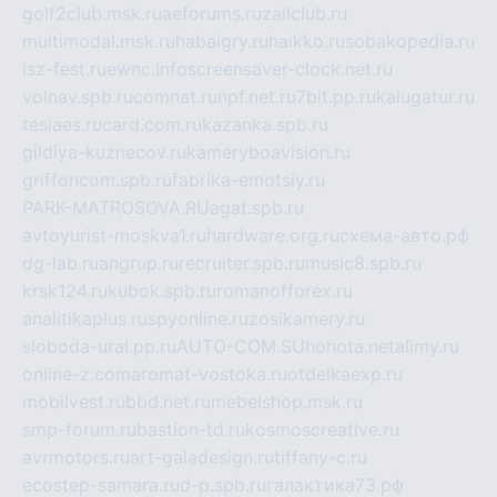
golf2club.msk.ru
aeforums.ru
zallclub.ru
multimodal.msk.ru
habaigry.ru
haikko.ru
sobakopedia.ru
isz-fest.ru
ewnc.info
screensaver-clock.net.ru
volnav.spb.ru
comnat.ru
npf.net.ru
7bit.pp.ru
kalugatur.ru
tesiaes.ru
card.com.ru
kazanka.spb.ru
gildiya-kuznecov.ru
kameryboavision.ru
griffoncom.spb.ru
fabrika-emotsiy.ru
PARK-MATROSOVA.RU
agat.spb.ru
avtoyurist-moskva1.ru
hardware.org.ru
схема-авто.рф
dg-lab.ru
angrup.ru
recruiter.spb.ru
music8.spb.ru
krsk124.ru
kubok.spb.ru
romanofforex.ru
analitikaplus.ru
spyonline.ru
zosikamery.ru
sloboda-ural.pp.ru
AUTO-COM.SU
hohota.net
alimy.ru
online-z.com
aromat-vostoka.ru
otdelkaexp.ru
mobilvest.ru
bbd.net.ru
mebelshop.msk.ru
smp-forum.ru
bastion-td.ru
kosmoscreative.ru
avrmotors.ru
art-galadesign.ru
tiffany-c.ru
ecostep-samara.ru
d-p.spb.ru
галактика73.рф