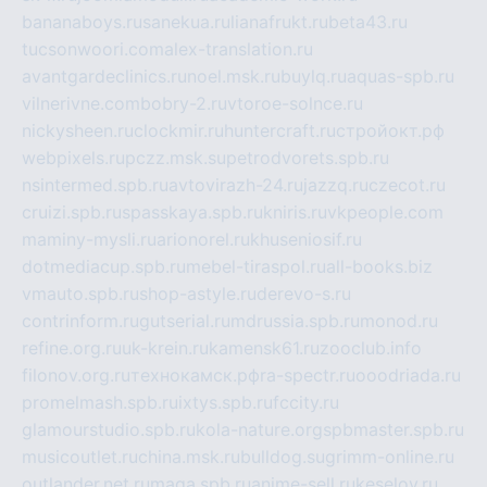
bananaboys.ru
sanekua.ru
lianafrukt.ru
beta43.ru
tucsonwoori.com
alex-translation.ru
avantgardeclinics.ru
noel.msk.ru
buylq.ru
aquas-spb.ru
vilnerivne.com
bobry-2.ru
vtoroe-solnce.ru
nickysheen.ru
clockmir.ru
huntercraft.ru
стройокт.рф
webpixels.ru
pczz.msk.su
petrodvorets.spb.ru
nsintermed.spb.ru
avtovirazh-24.ru
jazzq.ru
czecot.ru
cruizi.spb.ru
spasskaya.spb.ru
kniris.ru
vkpeople.com
maminy-mysli.ru
arionorel.ru
khuseniosif.ru
dotmediacup.spb.ru
mebel-tiraspol.ru
all-books.biz
vmauto.spb.ru
shop-astyle.ru
derevo-s.ru
contrinform.ru
gutserial.ru
mdrussia.spb.ru
monod.ru
refine.org.ru
uk-krein.ru
kamensk61.ru
zooclub.info
filonov.org.ru
технокамск.рф
ra-spectr.ru
ooodriada.ru
promelmash.spb.ru
ixtys.spb.ru
fccity.ru
glamourstudio.spb.ru
kola-nature.org
spbmaster.spb.ru
musicoutlet.ru
china.msk.ru
bulldog.su
grimm-online.ru
outlander.net.ru
maga.spb.ru
anime-sell.ru
keseloy.ru