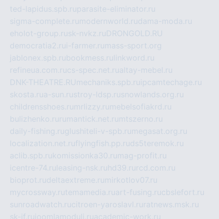
ted-lapidus.spb.ru
parasite-eliminator.ru
sigma-complete.ru
modernworld.ru
dama-moda.ru
eholot-group.ru
sk-nvkz.ru
DRONGOLD.RU
democratia2.ru
i-farmer.ru
mass-sport.org
jablonex.spb.ru
bookmess.ru
linkword.ru
refineua.com.ru
cs-spec.net.ru
altay-mebel.ru
DNK-THEATRE.RU
mechaniks.spb.ru
ipcamtechage.ru
skosta.ru
a-sun.ru
stroy-ldsp.ru
snowlands.org.ru
childrensshoes.ru
mrlizzy.ru
mebelsofiakrd.ru
bulizhenko.ru
rumantick.net.ru
mtszerno.ru
daily-fishing.ru
glushiteli-v-spb.ru
megasat.org.ru
localization.net.ru
flyingfish.pp.ru
ds5teremok.ru
aclib.spb.ru
komissionka30.ru
mag-profit.ru
icentre-74.ru
leasing-nsk.ru
hd39.ru
rcd.com.ru
bioprot.ru
deltaextreme.ru
mirkotlov07.ru
mycrossway.ru
temamedia.ru
art-fusing.ru
cbslefort.ru
sunroadwatch.ru
citroen-yaroslavl.ru
ratnews.msk.ru
sk-if.ru
joomlamoduli.ru
academic-work.ru