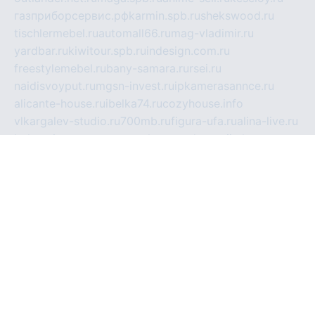
газприборсервис.рф
karmin.spb.ru
shekswood.ru
tischlermebel.ru
automall66.ru
mag-vladimir.ru
yardbar.ru
kiwitour.spb.ru
indesign.com.ru
freestylemebel.ru
bany-samara.ru
rsei.ru
naidisvoyput.ru
mgsn-invest.ru
ipkamerasannce.ru
alicante-house.ru
ibelka74.ru
cozyhouse.info
vlkargalev-studio.ru
700mb.ru
figura-ufa.ru
alina-live.ru
belarusiannews.ru
womenknow.ru
dos-vniimk.ru
sega.net.ru
dv.net.ru
phenomenonsofhistory.com
telesputnik.net.ru
wall.pp.ru
pylesosroidmi.ru
gtc-clan.ru
cligs.ru
bibikazap.ru
popova.org.ru
netwhistler.spb.ru
bellvil.ru
bonzon.ru
iss-vladik.ru
defiparis.net.ru
las-gryzas.ru
amku.ru
electednews.spb.ru
feather.org.ru
spar72.ru
tankiigri.ru
dominus.com.ru
ibtree.ru
sanykool.pp.ru
unixlib.org.ru
menatep.spb.ru
gartenterrassen.ru
printeka.ru
skvozilka.com.ru
parkovka-pub.ru
lovemobi.ru
art-ru.ru
emulatorz.com.ru
alucomp.com.ru
tatforum.com.ru