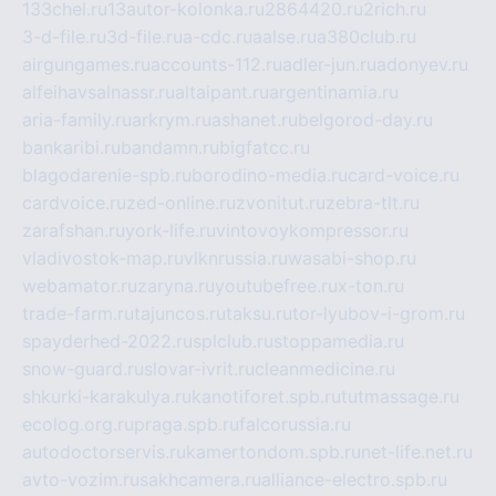
133chel.ru
13autor-kolonka.ru
2864420.ru
2rich.ru
3-d-file.ru
3d-file.ru
a-cdc.ru
aalse.ru
a380club.ru
airgungames.ru
accounts-112.ru
adler-jun.ru
adonyev.ru
alfeihavsalnassr.ru
altaipant.ru
argentinamia.ru
aria-family.ru
arkrym.ru
ashanet.ru
belgorod-day.ru
bankaribi.ru
bandamn.ru
bigfatcc.ru
blagodarenie-spb.ru
borodino-media.ru
card-voice.ru
cardvoice.ru
zed-online.ru
zvonitut.ru
zebra-tlt.ru
zarafshan.ru
york-life.ru
vintovoykompressor.ru
vladivostok-map.ru
vlknrussia.ru
wasabi-shop.ru
webamator.ru
zaryna.ru
youtubefree.ru
x-ton.ru
trade-farm.ru
tajuncos.ru
taksu.ru
tor-lyubov-i-grom.ru
spayderhed-2022.ru
splclub.ru
stoppamedia.ru
snow-guard.ru
slovar-ivrit.ru
cleanmedicine.ru
shkurki-karakulya.ru
kanotiforet.spb.ru
tutmassage.ru
ecolog.org.ru
praga.spb.ru
falcorussia.ru
autodoctorservis.ru
kamertondom.spb.ru
net-life.net.ru
avto-vozim.ru
sakhcamera.ru
alliance-electro.spb.ru