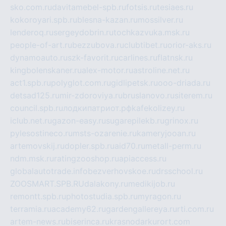
sko.com.ru
davitamebel-spb.ru
fotsis.ru
tesiaes.ru
kokoroyari.spb.ru
blesna-kazan.ru
mossilver.ru
lenderoq.ru
sergeydobrin.ru
tochkazvuka.msk.ru
people-of-art.ru
bezzubova.ru
clubtibet.ru
orior-aks.ru
dynamoauto.ru
szk-favorit.ru
carlines.ru
flatnsk.ru
kingbolenskaner.ru
alex-motor.ru
astroline.net.ru
act1.spb.ru
polyglot.com.ru
gidlipetsk.ru
ooo-driada.ru
detsad125.ru
mir-zdoroviya.ru
bruslanovo.ru
siterem.ru
council.spb.ru
лодкипатриот.рф
kafekolizey.ru
iclub.net.ru
gazon-easy.ru
sugarepilekb.ru
grinox.ru
pylesostineco.ru
msts-ozarenie.ru
kameryjooan.ru
artemovskij.ru
dopler.spb.ru
aid70.ru
metall-perm.ru
ndm.msk.ru
ratingzooshop.ru
apiaccess.ru
globalautotrade.info
bezverhovskoe.ru
drsschool.ru
ZOOSMART.SPB.RU
dalakony.ru
medikijob.ru
remontt.spb.ru
photostudia.spb.ru
myragon.ru
terramia.ru
academy62.ru
gardengallereya.ru
rti.com.ru
artem-news.ru
biserinca.ru
krasnodarkurort.com