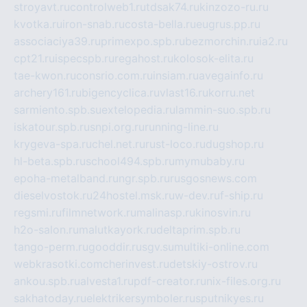
stroyavt.ru
controlweb1.ru
tdsak74.ru
kinzozo-ru.ru
kvotka.ru
iron-snab.ru
costa-bella.ru
eugrus.pp.ru
associaciya39.ru
primexpo.spb.ru
bezmorchin.ru
ia2.ru
cpt21.ru
ispecspb.ru
regahost.ru
kolosok-elita.ru
tae-kwon.ru
consrio.com.ru
insiam.ru
avegainfo.ru
archery161.ru
bigencyclica.ru
vlast16.ru
korru.net
sarmiento.spb.su
extelopedia.ru
lammin-suo.spb.ru
iskatour.spb.ru
snpi.org.ru
running-line.ru
krygeva-spa.ru
chel.net.ru
rust-loco.ru
dugshop.ru
hl-beta.spb.ru
school494.spb.ru
mymubaby.ru
epoha-metalband.ru
ngr.spb.ru
rusgosnews.com
dieselvostok.ru
24hostel.msk.ru
w-dev.ru
f-ship.ru
regsmi.ru
filmnetwork.ru
malinasp.ru
kinosvin.ru
h2o-salon.ru
malutkayork.ru
deltaprim.spb.ru
tango-perm.ru
gooddir.ru
sgv.su
multiki-online.com
webkrasotki.com
cherinvest.ru
detskiy-ostrov.ru
ankou.spb.ru
alvesta1.ru
pdf-creator.ru
nix-files.org.ru
sakhatoday.ru
elektrikersymboler.ru
sputnikyes.ru