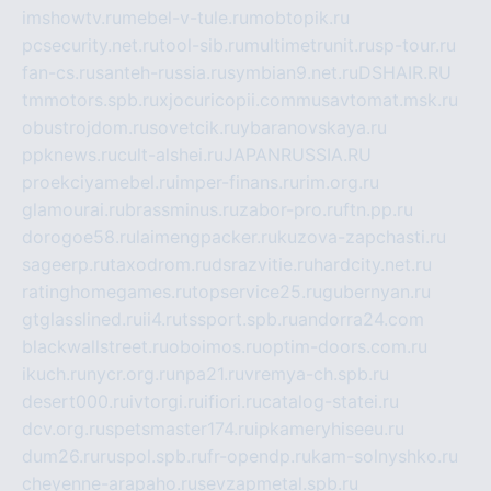
imshowtv.ru
mebel-v-tule.ru
mobtopik.ru
pcsecurity.net.ru
tool-sib.ru
multimetrunit.ru
sp-tour.ru
fan-cs.ru
santeh-russia.ru
symbian9.net.ru
DSHAIR.RU
tmmotors.spb.ru
xjocuricopii.com
musavtomat.msk.ru
obustrojdom.ru
sovetcik.ru
ybaranovskaya.ru
ppknews.ru
cult-alshei.ru
JAPANRUSSIA.RU
proekciyamebel.ru
imper-finans.ru
rim.org.ru
glamourai.ru
brassminus.ru
zabor-pro.ru
ftn.pp.ru
dorogoe58.ru
laimengpacker.ru
kuzova-zapchasti.ru
sageerp.ru
taxodrom.ru
dsrazvitie.ru
hardcity.net.ru
ratinghomegames.ru
topservice25.ru
gubernyan.ru
gtglasslined.ru
ii4.ru
tssport.spb.ru
andorra24.com
blackwallstreet.ru
oboimos.ru
optim-doors.com.ru
ikuch.ru
nycr.org.ru
npa21.ru
vremya-ch.spb.ru
desert000.ru
ivtorgi.ru
ifiori.ru
catalog-statei.ru
dcv.org.ru
spetsmaster174.ru
ipkameryhiseeu.ru
dum26.ru
ruspol.spb.ru
fr-opendp.ru
kam-solnyshko.ru
cheyenne-arapaho.ru
sevzapmetal.spb.ru