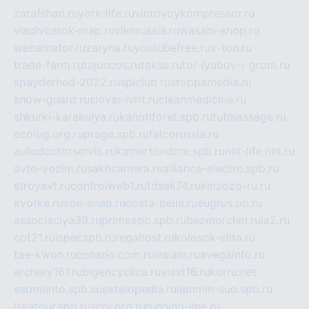
zarafshan.ru
york-life.ru
vintovoykompressor.ru
vladivostok-map.ru
vlknrussia.ru
wasabi-shop.ru
webamator.ru
zaryna.ru
youtubefree.ru
x-ton.ru
trade-farm.ru
tajuncos.ru
taksu.ru
tor-lyubov-i-grom.ru
spayderhed-2022.ru
splclub.ru
stoppamedia.ru
snow-guard.ru
slovar-ivrit.ru
cleanmedicine.ru
shkurki-karakulya.ru
kanotiforet.spb.ru
tutmassage.ru
ecolog.org.ru
praga.spb.ru
falcorussia.ru
autodoctorservis.ru
kamertondom.spb.ru
net-life.net.ru
avto-vozim.ru
sakhcamera.ru
alliance-electro.spb.ru
stroyavt.ru
controlweb1.ru
tdsak74.ru
kinzozo-ru.ru
kvotka.ru
iron-snab.ru
costa-bella.ru
eugrus.pp.ru
associaciya39.ru
primexpo.spb.ru
bezmorchin.ru
ia2.ru
cpt21.ru
ispecspb.ru
regahost.ru
kolosok-elita.ru
tae-kwon.ru
consrio.com.ru
insiam.ru
avegainfo.ru
archery161.ru
bigencyclica.ru
vlast16.ru
korru.net
sarmiento.spb.su
extelopedia.ru
lammin-suo.spb.ru
iskatour.spb.ru
snpi.org.ru
running-line.ru