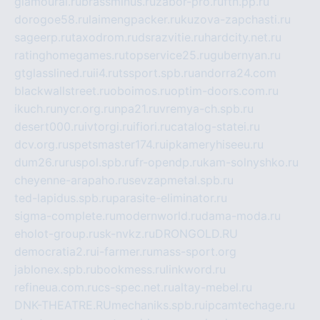
glamourai.ru
brassminus.ru
zabor-pro.ru
ftn.pp.ru
dorogoe58.ru
laimengpacker.ru
kuzova-zapchasti.ru
sageerp.ru
taxodrom.ru
dsrazvitie.ru
hardcity.net.ru
ratinghomegames.ru
topservice25.ru
gubernyan.ru
gtglasslined.ru
ii4.ru
tssport.spb.ru
andorra24.com
blackwallstreet.ru
oboimos.ru
optim-doors.com.ru
ikuch.ru
nycr.org.ru
npa21.ru
vremya-ch.spb.ru
desert000.ru
ivtorgi.ru
ifiori.ru
catalog-statei.ru
dcv.org.ru
spetsmaster174.ru
ipkameryhiseeu.ru
dum26.ru
ruspol.spb.ru
fr-opendp.ru
kam-solnyshko.ru
cheyenne-arapaho.ru
sevzapmetal.spb.ru
ted-lapidus.spb.ru
parasite-eliminator.ru
sigma-complete.ru
modernworld.ru
dama-moda.ru
eholot-group.ru
sk-nvkz.ru
DRONGOLD.RU
democratia2.ru
i-farmer.ru
mass-sport.org
jablonex.spb.ru
bookmess.ru
linkword.ru
refineua.com.ru
cs-spec.net.ru
altay-mebel.ru
DNK-THEATRE.RU
mechaniks.spb.ru
ipcamtechage.ru