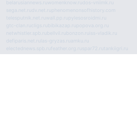
belarusiannews.ru
womenknow.ru
dos-vniimk.ru
sega.net.ru
dv.net.ru
phenomenonsofhistory.com
telesputnik.net.ru
wall.pp.ru
pylesosroidmi.ru
gtc-clan.ru
cligs.ru
bibikazap.ru
popova.org.ru
netwhistler.spb.ru
bellvil.ru
bonzon.ru
iss-vladik.ru
defiparis.net.ru
las-gryzas.ru
amku.ru
electednews.spb.ru
feather.org.ru
spar72.ru
tankiigri.ru
dominus.com.ru
ibtree.ru
sanykool.pp.ru
unixlib.org.ru
menatep.spb.ru
gartenterrassen.ru
printeka.ru
skvozilka.com.ru
parkovka-pub.ru
lovemobi.ru
art-ru.ru
emulatorz.com.ru
alucomp.com.ru
tatforum.com.ru
alternativa-profi.ru
dermakler.ru
artsurvey.ru
aredir.ru
khimspas.ru
centr-maxi.ru
2018r.ru
bort-stomer-defort.ru
professional2.ru
gibsons.ru
artselena.ru
art-pilot.ru
ingredient.spb.ru
npfpolimer.spb.ru
argentum.spb.ru
hom-edu.ru
af-num.ru
cashadvanceamericasev.org
trexp.spb.ru
apteka-gerzena.ru
vasilyevka.msk.ru