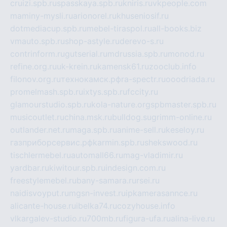
cruizi.spb.ru
spasskaya.spb.ru
kniris.ru
vkpeople.com
maminy-mysli.ru
arionorel.ru
khuseniosif.ru
dotmediacup.spb.ru
mebel-tiraspol.ru
all-books.biz
vmauto.spb.ru
shop-astyle.ru
derevo-s.ru
contrinform.ru
gutserial.ru
mdrussia.spb.ru
monod.ru
refine.org.ru
uk-krein.ru
kamensk61.ru
zooclub.info
filonov.org.ru
технокамск.рф
ra-spectr.ru
ooodriada.ru
promelmash.spb.ru
ixtys.spb.ru
fccity.ru
glamourstudio.spb.ru
kola-nature.org
spbmaster.spb.ru
musicoutlet.ru
china.msk.ru
bulldog.su
grimm-online.ru
outlander.net.ru
maga.spb.ru
anime-sell.ru
keseloy.ru
газприборсервис.рф
karmin.spb.ru
shekswood.ru
tischlermebel.ru
automall66.ru
mag-vladimir.ru
yardbar.ru
kiwitour.spb.ru
indesign.com.ru
freestylemebel.ru
bany-samara.ru
rsei.ru
naidisvoyput.ru
mgsn-invest.ru
ipkamerasannce.ru
alicante-house.ru
ibelka74.ru
cozyhouse.info
vlkargalev-studio.ru
700mb.ru
figura-ufa.ru
alina-live.ru