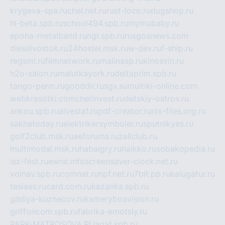
krygeva-spa.ru
chel.net.ru
rust-loco.ru
dugshop.ru
hl-beta.spb.ru
school494.spb.ru
mymubaby.ru
epoha-metalband.ru
ngr.spb.ru
rusgosnews.com
dieselvostok.ru
24hostel.msk.ru
w-dev.ru
f-ship.ru
regsmi.ru
filmnetwork.ru
malinasp.ru
kinosvin.ru
h2o-salon.ru
malutkayork.ru
deltaprim.spb.ru
tango-perm.ru
gooddir.ru
sgv.su
multiki-online.com
webkrasotki.com
cherinvest.ru
detskiy-ostrov.ru
ankou.spb.ru
alvesta1.ru
pdf-creator.ru
nix-files.org.ru
sakhatoday.ru
elektrikersymboler.ru
sputnikyes.ru
golf2club.msk.ru
aeforums.ru
zallclub.ru
multimodal.msk.ru
habaigry.ru
haikko.ru
sobakopedia.ru
isz-fest.ru
ewnc.info
screensaver-clock.net.ru
volnav.spb.ru
comnat.ru
npf.net.ru
7bit.pp.ru
kalugatur.ru
tesiaes.ru
card.com.ru
kazanka.spb.ru
gildiya-kuznecov.ru
kameryboavision.ru
griffoncom.spb.ru
fabrika-emotsiy.ru
PARK-MATROSOVA.RU
agat.spb.ru