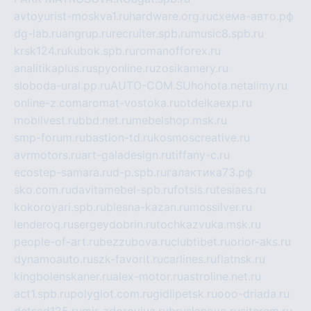
avtoyurist-moskva1.ru
hardware.org.ru
схема-авто.рф
dg-lab.ru
angrup.ru
recruiter.spb.ru
music8.spb.ru
krsk124.ru
kubok.spb.ru
romanofforex.ru
analitikaplus.ru
spyonline.ru
zosikamery.ru
sloboda-ural.pp.ru
AUTO-COM.SU
hohota.net
alimy.ru
online-z.com
aromat-vostoka.ru
otdelkaexp.ru
mobilvest.ru
bbd.net.ru
mebelshop.msk.ru
smp-forum.ru
bastion-td.ru
kosmoscreative.ru
avrmotors.ru
art-galadesign.ru
tiffany-c.ru
ecostep-samara.ru
d-p.spb.ru
галактика73.рф
sko.com.ru
davitamebel-spb.ru
fotsis.ru
tesiaes.ru
kokoroyari.spb.ru
blesna-kazan.ru
mossilver.ru
lenderoq.ru
sergeydobrin.ru
tochkazvuka.msk.ru
people-of-art.ru
bezzubova.ru
clubtibet.ru
orior-aks.ru
dynamoauto.ru
szk-favorit.ru
carlines.ru
flatnsk.ru
kingbolenskaner.ru
alex-motor.ru
astroline.net.ru
act1.spb.ru
polyglot.com.ru
gidlipetsk.ru
ooo-driada.ru