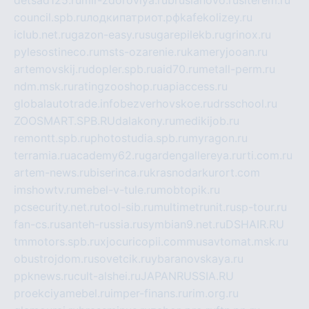
detsad125.ru
mir-zdoroviya.ru
bruslanovo.ru
siterem.ru
council.spb.ru
лодкипатриот.рф
kafekolizey.ru
iclub.net.ru
gazon-easy.ru
sugarepilekb.ru
grinox.ru
pylesostineco.ru
msts-ozarenie.ru
kameryjooan.ru
artemovskij.ru
dopler.spb.ru
aid70.ru
metall-perm.ru
ndm.msk.ru
ratingzooshop.ru
apiaccess.ru
globalautotrade.info
bezverhovskoe.ru
drsschool.ru
ZOOSMART.SPB.RU
dalakony.ru
medikijob.ru
remontt.spb.ru
photostudia.spb.ru
myragon.ru
terramia.ru
academy62.ru
gardengallereya.ru
rti.com.ru
artem-news.ru
biserinca.ru
krasnodarkurort.com
imshowtv.ru
mebel-v-tule.ru
mobtopik.ru
pcsecurity.net.ru
tool-sib.ru
multimetrunit.ru
sp-tour.ru
fan-cs.ru
santeh-russia.ru
symbian9.net.ru
DSHAIR.RU
tmmotors.spb.ru
xjocuricopii.com
musavtomat.msk.ru
obustrojdom.ru
sovetcik.ru
ybaranovskaya.ru
ppknews.ru
cult-alshei.ru
JAPANRUSSIA.RU
proekciyamebel.ru
imper-finans.ru
rim.org.ru