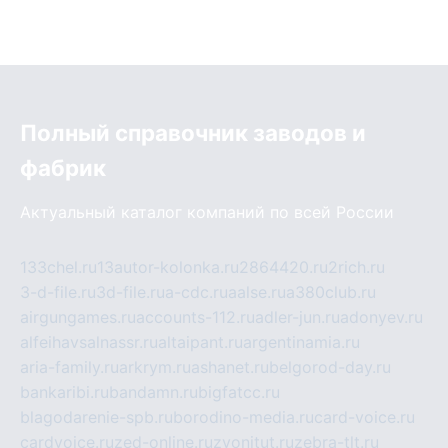
Полный справочник заводов и
фабрик
Актуальный каталог компаний по всей России
133chel.ru
13autor-kolonka.ru
2864420.ru
2rich.ru
3-d-file.ru
3d-file.ru
a-cdc.ru
aalse.ru
a380club.ru
airgungames.ru
accounts-112.ru
adler-jun.ru
adonyev.ru
alfeihavsalnassr.ru
altaipant.ru
argentinamia.ru
aria-family.ru
arkrym.ru
ashanet.ru
belgorod-day.ru
bankaribi.ru
bandamn.ru
bigfatcc.ru
blagodarenie-spb.ru
borodino-media.ru
card-voice.ru
cardvoice.ru
zed-online.ru
zvonitut.ru
zebra-tlt.ru