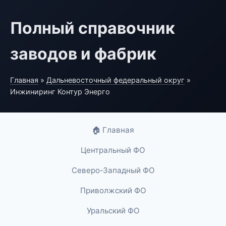
Полный справочник
заводов и фабрик
Главная
»
Дальневосточный федеральный округ
»
Инжиниринг Контур Энерго
🏠 Главная
Центральный ФО
Северо-Западный ФО
Приволжский ФО
Уральский ФО