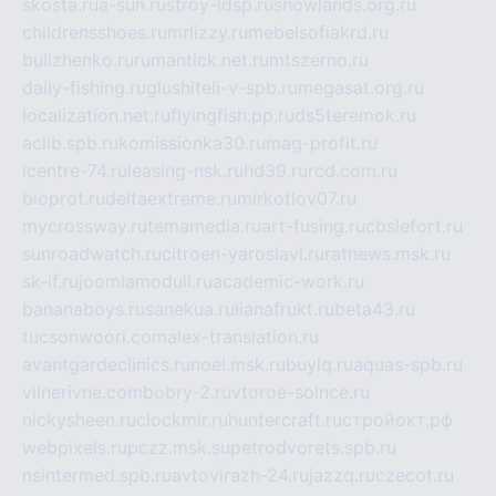
skosta.ru
a-sun.ru
stroy-ldsp.ru
snowlands.org.ru
childrensshoes.ru
mrlizzy.ru
mebelsofiakrd.ru
bulizhenko.ru
rumantick.net.ru
mtszerno.ru
daily-fishing.ru
glushiteli-v-spb.ru
megasat.org.ru
localization.net.ru
flyingfish.pp.ru
ds5teremok.ru
aclib.spb.ru
komissionka30.ru
mag-profit.ru
icentre-74.ru
leasing-nsk.ru
hd39.ru
rcd.com.ru
bioprot.ru
deltaextreme.ru
mirkotlov07.ru
mycrossway.ru
temamedia.ru
art-fusing.ru
cbslefort.ru
sunroadwatch.ru
citroen-yaroslavl.ru
ratnews.msk.ru
sk-if.ru
joomlamoduli.ru
academic-work.ru
bananaboys.ru
sanekua.ru
lianafrukt.ru
beta43.ru
tucsonwoori.com
alex-translation.ru
avantgardeclinics.ru
noel.msk.ru
buylq.ru
aquas-spb.ru
vilnerivne.com
bobry-2.ru
vtoroe-solnce.ru
nickysheen.ru
clockmir.ru
huntercraft.ru
стройокт.рф
webpixels.ru
pczz.msk.su
petrodvorets.spb.ru
nsintermed.spb.ru
avtovirazh-24.ru
jazzq.ru
czecot.ru