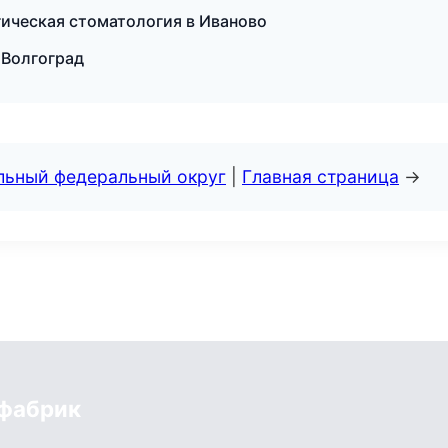
ргическая стоматология в Иваново
в Волгоград
альный федеральный округ
|
Главная страница
→
 фабрик