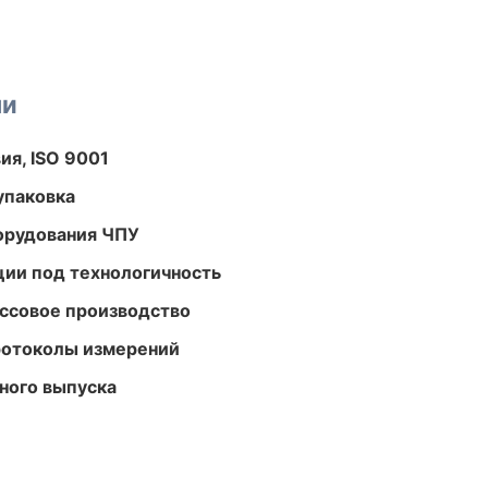
ми
ия, ISO 9001
упаковка
орудования ЧПУ
ции под технологичность
ассовое производство
ротоколы измерений
ного выпуска