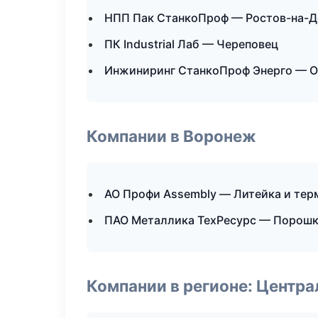
НПП Пак СтанкоПроф — Ростов-на-Д
ПК Industrial Лаб — Череповец
Инжиниринг СтанкоПроф Энерго — О
Компании в Воронеж
АО Профи Assembly — Литейка и те
ПАО Металлика ТехРесурс — Порошк
Компании в регионе: Центр