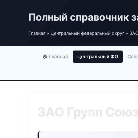
Полный справочник з
Главная
»
Центральный федеральный округ
» ЗАО
🏠 Главная
Центральный ФО
Сев
ЗАО Групп Сою