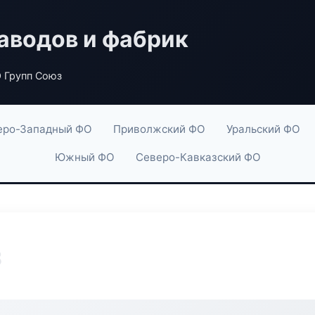
аводов и фабрик
 Групп Союз
еро-Западный ФО
Приволжский ФО
Уральский ФО
Южный ФО
Северо-Кавказский ФО
з