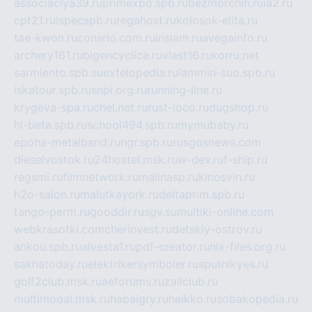
associaciya39.ru
primexpo.spb.ru
bezmorchin.ru
ia2.ru
cpt21.ru
ispecspb.ru
regahost.ru
kolosok-elita.ru
tae-kwon.ru
consrio.com.ru
insiam.ru
avegainfo.ru
archery161.ru
bigencyclica.ru
vlast16.ru
korru.net
sarmiento.spb.su
extelopedia.ru
lammin-suo.spb.ru
iskatour.spb.ru
snpi.org.ru
running-line.ru
krygeva-spa.ru
chel.net.ru
rust-loco.ru
dugshop.ru
hl-beta.spb.ru
school494.spb.ru
mymubaby.ru
epoha-metalband.ru
ngr.spb.ru
rusgosnews.com
dieselvostok.ru
24hostel.msk.ru
w-dev.ru
f-ship.ru
regsmi.ru
filmnetwork.ru
malinasp.ru
kinosvin.ru
h2o-salon.ru
malutkayork.ru
deltaprim.spb.ru
tango-perm.ru
gooddir.ru
sgv.su
multiki-online.com
webkrasotki.com
cherinvest.ru
detskiy-ostrov.ru
ankou.spb.ru
alvesta1.ru
pdf-creator.ru
nix-files.org.ru
sakhatoday.ru
elektrikersymboler.ru
sputnikyes.ru
golf2club.msk.ru
aeforums.ru
zallclub.ru
multimodal.msk.ru
habaigry.ru
haikko.ru
sobakopedia.ru