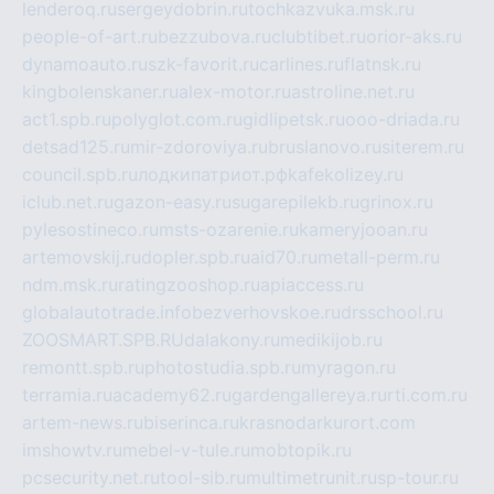
lenderoq.ru
sergeydobrin.ru
tochkazvuka.msk.ru
people-of-art.ru
bezzubova.ru
clubtibet.ru
orior-aks.ru
dynamoauto.ru
szk-favorit.ru
carlines.ru
flatnsk.ru
kingbolenskaner.ru
alex-motor.ru
astroline.net.ru
act1.spb.ru
polyglot.com.ru
gidlipetsk.ru
ooo-driada.ru
detsad125.ru
mir-zdoroviya.ru
bruslanovo.ru
siterem.ru
council.spb.ru
лодкипатриот.рф
kafekolizey.ru
iclub.net.ru
gazon-easy.ru
sugarepilekb.ru
grinox.ru
pylesostineco.ru
msts-ozarenie.ru
kameryjooan.ru
artemovskij.ru
dopler.spb.ru
aid70.ru
metall-perm.ru
ndm.msk.ru
ratingzooshop.ru
apiaccess.ru
globalautotrade.info
bezverhovskoe.ru
drsschool.ru
ZOOSMART.SPB.RU
dalakony.ru
medikijob.ru
remontt.spb.ru
photostudia.spb.ru
myragon.ru
terramia.ru
academy62.ru
gardengallereya.ru
rti.com.ru
artem-news.ru
biserinca.ru
krasnodarkurort.com
imshowtv.ru
mebel-v-tule.ru
mobtopik.ru
pcsecurity.net.ru
tool-sib.ru
multimetrunit.ru
sp-tour.ru