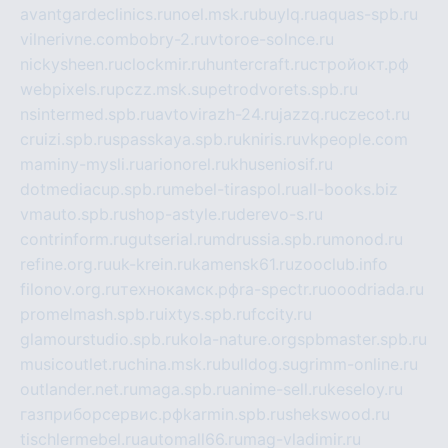
avantgardeclinics.ru
noel.msk.ru
buylq.ru
aquas-spb.ru
vilnerivne.com
bobry-2.ru
vtoroe-solnce.ru
nickysheen.ru
clockmir.ru
huntercraft.ru
стройокт.рф
webpixels.ru
pczz.msk.su
petrodvorets.spb.ru
nsintermed.spb.ru
avtovirazh-24.ru
jazzq.ru
czecot.ru
cruizi.spb.ru
spasskaya.spb.ru
kniris.ru
vkpeople.com
maminy-mysli.ru
arionorel.ru
khuseniosif.ru
dotmediacup.spb.ru
mebel-tiraspol.ru
all-books.biz
vmauto.spb.ru
shop-astyle.ru
derevo-s.ru
contrinform.ru
gutserial.ru
mdrussia.spb.ru
monod.ru
refine.org.ru
uk-krein.ru
kamensk61.ru
zooclub.info
filonov.org.ru
технокамск.рф
ra-spectr.ru
ooodriada.ru
promelmash.spb.ru
ixtys.spb.ru
fccity.ru
glamourstudio.spb.ru
kola-nature.org
spbmaster.spb.ru
musicoutlet.ru
china.msk.ru
bulldog.su
grimm-online.ru
outlander.net.ru
maga.spb.ru
anime-sell.ru
keseloy.ru
газприборсервис.рф
karmin.spb.ru
shekswood.ru
tischlermebel.ru
automall66.ru
mag-vladimir.ru