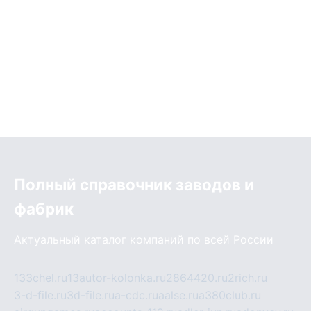
Полный справочник заводов и
фабрик
Актуальный каталог компаний по всей России
133chel.ru
13autor-kolonka.ru
2864420.ru
2rich.ru
3-d-file.ru
3d-file.ru
a-cdc.ru
aalse.ru
a380club.ru