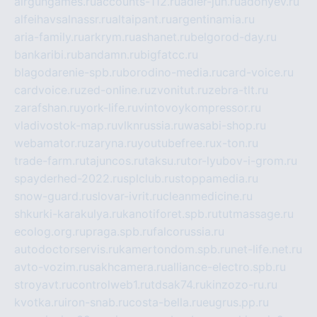
airgungames.ru
accounts-112.ru
adler-jun.ru
adonyev.ru
alfeihavsalnassr.ru
altaipant.ru
argentinamia.ru
aria-family.ru
arkrym.ru
ashanet.ru
belgorod-day.ru
bankaribi.ru
bandamn.ru
bigfatcc.ru
blagodarenie-spb.ru
borodino-media.ru
card-voice.ru
cardvoice.ru
zed-online.ru
zvonitut.ru
zebra-tlt.ru
zarafshan.ru
york-life.ru
vintovoykompressor.ru
vladivostok-map.ru
vlknrussia.ru
wasabi-shop.ru
webamator.ru
zaryna.ru
youtubefree.ru
x-ton.ru
trade-farm.ru
tajuncos.ru
taksu.ru
tor-lyubov-i-grom.ru
spayderhed-2022.ru
splclub.ru
stoppamedia.ru
snow-guard.ru
slovar-ivrit.ru
cleanmedicine.ru
shkurki-karakulya.ru
kanotiforet.spb.ru
tutmassage.ru
ecolog.org.ru
praga.spb.ru
falcorussia.ru
autodoctorservis.ru
kamertondom.spb.ru
net-life.net.ru
avto-vozim.ru
sakhcamera.ru
alliance-electro.spb.ru
stroyavt.ru
controlweb1.ru
tdsak74.ru
kinzozo-ru.ru
kvotka.ru
iron-snab.ru
costa-bella.ru
eugrus.pp.ru