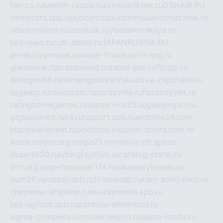
fan-cs.ru
santeh-russia.ru
symbian9.net.ru
DSHAIR.RU
tmmotors.spb.ru
xjocuricopii.com
musavtomat.msk.ru
obustrojdom.ru
sovetcik.ru
ybaranovskaya.ru
ppknews.ru
cult-alshei.ru
JAPANRUSSIA.RU
proekciyamebel.ru
imper-finans.ru
rim.org.ru
glamourai.ru
brassminus.ru
zabor-pro.ru
ftn.pp.ru
dorogoe58.ru
laimengpacker.ru
kuzova-zapchasti.ru
sageerp.ru
taxodrom.ru
dsrazvitie.ru
hardcity.net.ru
ratinghomegames.ru
topservice25.ru
gubernyan.ru
gtglasslined.ru
ii4.ru
tssport.spb.ru
andorra24.com
blackwallstreet.ru
oboimos.ru
optim-doors.com.ru
ikuch.ru
nycr.org.ru
npa21.ru
vremya-ch.spb.ru
desert000.ru
ivtorgi.ru
ifiori.ru
catalog-statei.ru
dcv.org.ru
spetsmaster174.ru
ipkameryhiseeu.ru
dum26.ru
ruspol.spb.ru
fr-opendp.ru
kam-solnyshko.ru
cheyenne-arapaho.ru
sevzapmetal.spb.ru
ted-lapidus.spb.ru
parasite-eliminator.ru
sigma-complete.ru
modernworld.ru
dama-moda.ru