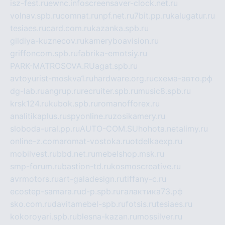
isz-fest.ru
ewnc.info
screensaver-clock.net.ru
volnav.spb.ru
comnat.ru
npf.net.ru
7bit.pp.ru
kalugatur.ru
tesiaes.ru
card.com.ru
kazanka.spb.ru
gildiya-kuznecov.ru
kameryboavision.ru
griffoncom.spb.ru
fabrika-emotsiy.ru
PARK-MATROSOVA.RU
agat.spb.ru
avtoyurist-moskva1.ru
hardware.org.ru
схема-авто.рф
dg-lab.ru
angrup.ru
recruiter.spb.ru
music8.spb.ru
krsk124.ru
kubok.spb.ru
romanofforex.ru
analitikaplus.ru
spyonline.ru
zosikamery.ru
sloboda-ural.pp.ru
AUTO-COM.SU
hohota.net
alimy.ru
online-z.com
aromat-vostoka.ru
otdelkaexp.ru
mobilvest.ru
bbd.net.ru
mebelshop.msk.ru
smp-forum.ru
bastion-td.ru
kosmoscreative.ru
avrmotors.ru
art-galadesign.ru
tiffany-c.ru
ecostep-samara.ru
d-p.spb.ru
галактика73.рф
sko.com.ru
davitamebel-spb.ru
fotsis.ru
tesiaes.ru
kokoroyari.spb.ru
blesna-kazan.ru
mossilver.ru