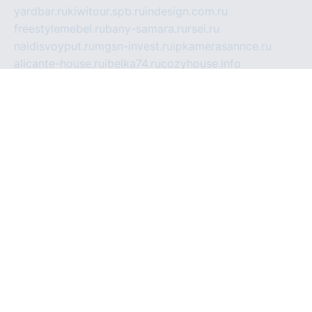
yardbar.ru
kiwitour.spb.ru
indesign.com.ru
freestylemebel.ru
bany-samara.ru
rsei.ru
naidisvoyput.ru
mgsn-invest.ru
ipkamerasannce.ru
alicante-house.ru
ibelka74.ru
cozyhouse.info
vlkargalev-studio.ru
700mb.ru
figura-ufa.ru
alina-live.ru
belarusiannews.ru
womenknow.ru
dos-vniimk.ru
sega.net.ru
dv.net.ru
phenomenonsofhistory.com
telesputnik.net.ru
wall.pp.ru
pylesosroidmi.ru
gtc-clan.ru
cligs.ru
bibikazap.ru
popova.org.ru
netwhistler.spb.ru
bellvil.ru
bonzon.ru
iss-vladik.ru
defiparis.net.ru
las-gryzas.ru
amku.ru
electednews.spb.ru
feather.org.ru
spar72.ru
tankiigri.ru
dominus.com.ru
ibtree.ru
sanykool.pp.ru
unixlib.org.ru
menatep.spb.ru
gartenterrassen.ru
printeka.ru
skvozilka.com.ru
parkovka-pub.ru
lovemobi.ru
art-ru.ru
emulatorz.com.ru
alucomp.com.ru
tatforum.com.ru
alternativa-profi.ru
dermakler.ru
artsurvey.ru
aredir.ru
khimspas.ru
centr-maxi.ru
2018r.ru