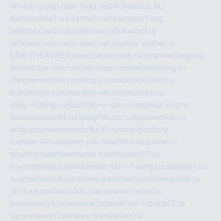
eholot-group.ru
sk-nvkz.ru
DRONGOLD.RU
democratia2.ru
i-farmer.ru
mass-sport.org
jablonex.spb.ru
bookmess.ru
linkword.ru
refineua.com.ru
cs-spec.net.ru
altay-mebel.ru
DNK-THEATRE.RU
mechaniks.spb.ru
ipcamtechage.ru
skosta.ru
a-sun.ru
stroy-ldsp.ru
snowlands.org.ru
childrensshoes.ru
mrlizzy.ru
mebelsofiakrd.ru
bulizhenko.ru
rumantick.net.ru
mtszerno.ru
daily-fishing.ru
glushiteli-v-spb.ru
megasat.org.ru
localization.net.ru
flyingfish.pp.ru
ds5teremok.ru
aclib.spb.ru
komissionka30.ru
mag-profit.ru
icentre-74.ru
leasing-nsk.ru
hd39.ru
rcd.com.ru
bioprot.ru
deltaextreme.ru
mirkotlov07.ru
mycrossway.ru
temamedia.ru
art-fusing.ru
cbslefort.ru
sunroadwatch.ru
citroen-yaroslavl.ru
ratnews.msk.ru
sk-if.ru
joomlamoduli.ru
academic-work.ru
bananaboys.ru
sanekua.ru
lianafrukt.ru
beta43.ru
tucsonwoori.com
alex-translation.ru