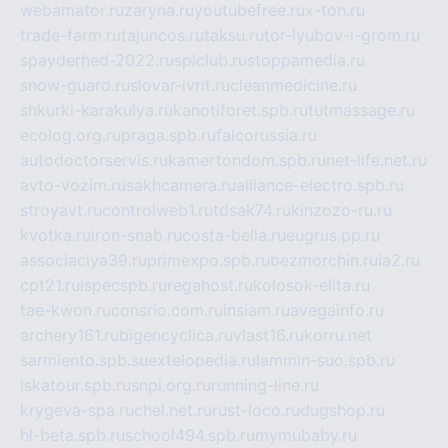
webamator.ru
zaryna.ru
youtubefree.ru
x-ton.ru
trade-farm.ru
tajuncos.ru
taksu.ru
tor-lyubov-i-grom.ru
spayderhed-2022.ru
splclub.ru
stoppamedia.ru
snow-guard.ru
slovar-ivrit.ru
cleanmedicine.ru
shkurki-karakulya.ru
kanotiforet.spb.ru
tutmassage.ru
ecolog.org.ru
praga.spb.ru
falcorussia.ru
autodoctorservis.ru
kamertondom.spb.ru
net-life.net.ru
avto-vozim.ru
sakhcamera.ru
alliance-electro.spb.ru
stroyavt.ru
controlweb1.ru
tdsak74.ru
kinzozo-ru.ru
kvotka.ru
iron-snab.ru
costa-bella.ru
eugrus.pp.ru
associaciya39.ru
primexpo.spb.ru
bezmorchin.ru
ia2.ru
cpt21.ru
ispecspb.ru
regahost.ru
kolosok-elita.ru
tae-kwon.ru
consrio.com.ru
insiam.ru
avegainfo.ru
archery161.ru
bigencyclica.ru
vlast16.ru
korru.net
sarmiento.spb.su
extelopedia.ru
lammin-suo.spb.ru
iskatour.spb.ru
snpi.org.ru
running-line.ru
krygeva-spa.ru
chel.net.ru
rust-loco.ru
dugshop.ru
hl-beta.spb.ru
school494.spb.ru
mymubaby.ru