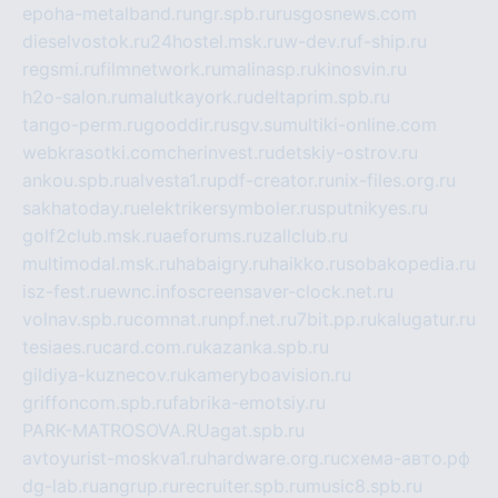
epoha-metalband.ru
ngr.spb.ru
rusgosnews.com
dieselvostok.ru
24hostel.msk.ru
w-dev.ru
f-ship.ru
regsmi.ru
filmnetwork.ru
malinasp.ru
kinosvin.ru
h2o-salon.ru
malutkayork.ru
deltaprim.spb.ru
tango-perm.ru
gooddir.ru
sgv.su
multiki-online.com
webkrasotki.com
cherinvest.ru
detskiy-ostrov.ru
ankou.spb.ru
alvesta1.ru
pdf-creator.ru
nix-files.org.ru
sakhatoday.ru
elektrikersymboler.ru
sputnikyes.ru
golf2club.msk.ru
aeforums.ru
zallclub.ru
multimodal.msk.ru
habaigry.ru
haikko.ru
sobakopedia.ru
isz-fest.ru
ewnc.info
screensaver-clock.net.ru
volnav.spb.ru
comnat.ru
npf.net.ru
7bit.pp.ru
kalugatur.ru
tesiaes.ru
card.com.ru
kazanka.spb.ru
gildiya-kuznecov.ru
kameryboavision.ru
griffoncom.spb.ru
fabrika-emotsiy.ru
PARK-MATROSOVA.RU
agat.spb.ru
avtoyurist-moskva1.ru
hardware.org.ru
схема-авто.рф
dg-lab.ru
angrup.ru
recruiter.spb.ru
music8.spb.ru