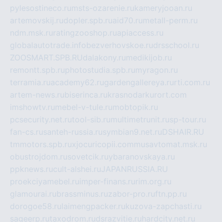
pylesostineco.ru
msts-ozarenie.ru
kameryjooan.ru
artemovskij.ru
dopler.spb.ru
aid70.ru
metall-perm.ru
ndm.msk.ru
ratingzooshop.ru
apiaccess.ru
globalautotrade.info
bezverhovskoe.ru
drsschool.ru
ZOOSMART.SPB.RU
dalakony.ru
medikijob.ru
remontt.spb.ru
photostudia.spb.ru
myragon.ru
terramia.ru
academy62.ru
gardengallereya.ru
rti.com.ru
artem-news.ru
biserinca.ru
krasnodarkurort.com
imshowtv.ru
mebel-v-tule.ru
mobtopik.ru
pcsecurity.net.ru
tool-sib.ru
multimetrunit.ru
sp-tour.ru
fan-cs.ru
santeh-russia.ru
symbian9.net.ru
DSHAIR.RU
tmmotors.spb.ru
xjocuricopii.com
musavtomat.msk.ru
obustrojdom.ru
sovetcik.ru
ybaranovskaya.ru
ppknews.ru
cult-alshei.ru
JAPANRUSSIA.RU
proekciyamebel.ru
imper-finans.ru
rim.org.ru
glamourai.ru
brassminus.ru
zabor-pro.ru
ftn.pp.ru
dorogoe58.ru
laimengpacker.ru
kuzova-zapchasti.ru
sageerp.ru
taxodrom.ru
dsrazvitie.ru
hardcity.net.ru