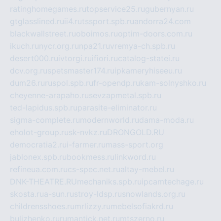
ratinghomegames.ru
topservice25.ru
gubernyan.ru
gtglasslined.ru
ii4.ru
tssport.spb.ru
andorra24.com
blackwallstreet.ru
oboimos.ru
optim-doors.com.ru
ikuch.ru
nycr.org.ru
npa21.ru
vremya-ch.spb.ru
desert000.ru
ivtorgi.ru
ifiori.ru
catalog-statei.ru
dcv.org.ru
spetsmaster174.ru
ipkameryhiseeu.ru
dum26.ru
ruspol.spb.ru
fr-opendp.ru
kam-solnyshko.ru
cheyenne-arapaho.ru
sevzapmetal.spb.ru
ted-lapidus.spb.ru
parasite-eliminator.ru
sigma-complete.ru
modernworld.ru
dama-moda.ru
eholot-group.ru
sk-nvkz.ru
DRONGOLD.RU
democratia2.ru
i-farmer.ru
mass-sport.org
jablonex.spb.ru
bookmess.ru
linkword.ru
refineua.com.ru
cs-spec.net.ru
altay-mebel.ru
DNK-THEATRE.RU
mechaniks.spb.ru
ipcamtechage.ru
skosta.ru
a-sun.ru
stroy-ldsp.ru
snowlands.org.ru
childrensshoes.ru
mrlizzy.ru
mebelsofiakrd.ru
bulizhenko.ru
rumantick.net.ru
mtszerno.ru