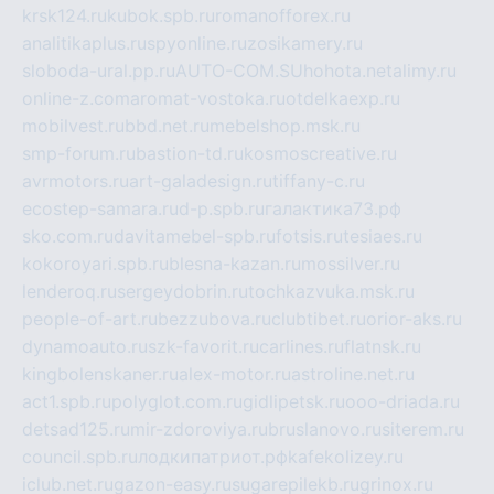
krsk124.ru
kubok.spb.ru
romanofforex.ru
analitikaplus.ru
spyonline.ru
zosikamery.ru
sloboda-ural.pp.ru
AUTO-COM.SU
hohota.net
alimy.ru
online-z.com
aromat-vostoka.ru
otdelkaexp.ru
mobilvest.ru
bbd.net.ru
mebelshop.msk.ru
smp-forum.ru
bastion-td.ru
kosmoscreative.ru
avrmotors.ru
art-galadesign.ru
tiffany-c.ru
ecostep-samara.ru
d-p.spb.ru
галактика73.рф
sko.com.ru
davitamebel-spb.ru
fotsis.ru
tesiaes.ru
kokoroyari.spb.ru
blesna-kazan.ru
mossilver.ru
lenderoq.ru
sergeydobrin.ru
tochkazvuka.msk.ru
people-of-art.ru
bezzubova.ru
clubtibet.ru
orior-aks.ru
dynamoauto.ru
szk-favorit.ru
carlines.ru
flatnsk.ru
kingbolenskaner.ru
alex-motor.ru
astroline.net.ru
act1.spb.ru
polyglot.com.ru
gidlipetsk.ru
ooo-driada.ru
detsad125.ru
mir-zdoroviya.ru
bruslanovo.ru
siterem.ru
council.spb.ru
лодкипатриот.рф
kafekolizey.ru
iclub.net.ru
gazon-easy.ru
sugarepilekb.ru
grinox.ru