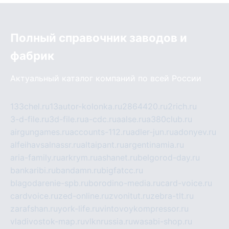
Полный справочник заводов и
фабрик
Актуальный каталог компаний по всей России
133chel.ru
13autor-kolonka.ru
2864420.ru
2rich.ru
3-d-file.ru
3d-file.ru
a-cdc.ru
aalse.ru
a380club.ru
airgungames.ru
accounts-112.ru
adler-jun.ru
adonyev.ru
alfeihavsalnassr.ru
altaipant.ru
argentinamia.ru
aria-family.ru
arkrym.ru
ashanet.ru
belgorod-day.ru
bankaribi.ru
bandamn.ru
bigfatcc.ru
blagodarenie-spb.ru
borodino-media.ru
card-voice.ru
cardvoice.ru
zed-online.ru
zvonitut.ru
zebra-tlt.ru
zarafshan.ru
york-life.ru
vintovoykompressor.ru
vladivostok-map.ru
vlknrussia.ru
wasabi-shop.ru