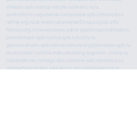
vmauto.spb.ru
shop-astyle.ru
derevo-s.ru
contrinform.ru
gutserial.ru
mdrussia.spb.ru
monod.ru
refine.org.ru
uk-krein.ru
kamensk61.ru
zooclub.info
filonov.org.ru
технокамск.рф
ra-spectr.ru
ooodriada.ru
promelmash.spb.ru
ixtys.spb.ru
fccity.ru
glamourstudio.spb.ru
kola-nature.org
spbmaster.spb.ru
musicoutlet.ru
china.msk.ru
bulldog.su
grimm-online.ru
outlander.net.ru
maga.spb.ru
anime-sell.ru
keseloy.ru
газприборсервис.рф
karmin.spb.ru
shekswood.ru
tischlermebel.ru
automall66.ru
mag-vladimir.ru
yardbar.ru
kiwitour.spb.ru
indesign.com.ru
freestylemebel.ru
bany-samara.ru
rsei.ru
naidisvoyput.ru
mgsn-invest.ru
ipkamerasannce.ru
alicante-house.ru
ibelka74.ru
cozyhouse.info
vlkargalev-studio.ru
700mb.ru
figura-ufa.ru
alina-live.ru
belarusiannews.ru
womenknow.ru
dos-vniimk.ru
sega.net.ru
dv.net.ru
phenomenonsofhistory.com
telesputnik.net.ru
wall.pp.ru
pylesosroidmi.ru