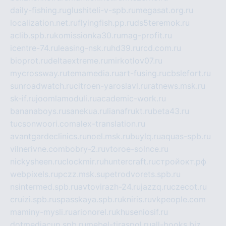
daily-fishing.ru
glushiteli-v-spb.ru
megasat.org.ru
localization.net.ru
flyingfish.pp.ru
ds5teremok.ru
aclib.spb.ru
komissionka30.ru
mag-profit.ru
icentre-74.ru
leasing-nsk.ru
hd39.ru
rcd.com.ru
bioprot.ru
deltaextreme.ru
mirkotlov07.ru
mycrossway.ru
temamedia.ru
art-fusing.ru
cbslefort.ru
sunroadwatch.ru
citroen-yaroslavl.ru
ratnews.msk.ru
sk-if.ru
joomlamoduli.ru
academic-work.ru
bananaboys.ru
sanekua.ru
lianafrukt.ru
beta43.ru
tucsonwoori.com
alex-translation.ru
avantgardeclinics.ru
noel.msk.ru
buylq.ru
aquas-spb.ru
vilnerivne.com
bobry-2.ru
vtoroe-solnce.ru
nickysheen.ru
clockmir.ru
huntercraft.ru
стройокт.рф
webpixels.ru
pczz.msk.su
petrodvorets.spb.ru
nsintermed.spb.ru
avtovirazh-24.ru
jazzq.ru
czecot.ru
cruizi.spb.ru
spasskaya.spb.ru
kniris.ru
vkpeople.com
maminy-mysli.ru
arionorel.ru
khuseniosif.ru
dotmediacup.spb.ru
mebel-tiraspol.ru
all-books.biz